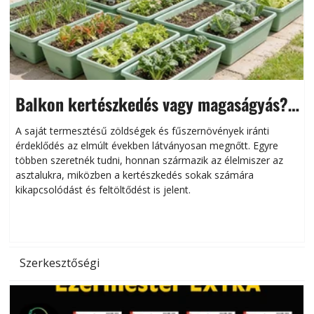
Balkon kertészkedés vagy magaságyás?
Helytakarékos kertészkedés
A saját termesztésű zöldségek és fűszernövények iránti
érdeklődés az elmúlt években látványosan megnőtt. Egyre
többen szeretnék tudni, honnan származik az élelmiszer az
l
asztalukra, miközben a kertészkedés sokak számára
kikapcsolódást és feltöltődést is jelent.
é
d
Szerkesztőségi