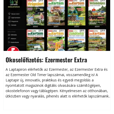
Okoselőfizetés: Ezermester Extra
A Laptapiron elérhetők az Ezermester, az Ezermester Extra és
az Ezermester Old Timer lapszámai, visszamenőleg is! A
Laptapir új, innovatív, praktikus és egyedi megoldás a
L
nyomtatott magazinok digitális olvasására számítógépen,
okostelefonon vagy táblagépen. Kényelmesen az otthonában,
útközben vagy nyaralás, pihenés alatt is elérhetők lapszámaink.
ú
Bárhol, bármikor, akár külföldön élve vagy dolgozva is
B
olvashatók az Ezermester lapszámai. A Laptapir kényelmes
megoldás, mert: – t