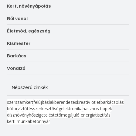
Kert, növényápolás
Női vonal
Életmód, egészség
Kismester
Barkács
Vonalzó
Népszerű címkék
szerszám
kert
felújítás
lakberendezés
kreatív ötlet
barkácsolás
bútor
víz
fűtés
szerkesztőség
elektronika
hasznos tippek
dísznövény
hőszigetelés
tető
megújuló energia
tisztítás
kerti munka
beton
nyár