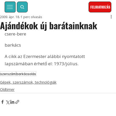
FELIRATKOZÁS
2009. ápr. 18.
1 perc olvasás
Ajándékok új barátainknak
csere-bere
barkács
A cikk az Ezermester alábbi nyomtatott 
lapszámában érhető el: 1973/július.
szerszám
barkácsolás
Gépek, szerszámok, technológiák
Oldtimer