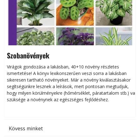
Szobanövények
Virágok gondozása a lakásban, 40+10 növény részletes
ismertetése! A könyv lexikonszerűen veszi sorra a lakásban
s
sikeresen tart­ha­tó növényeket. Már a növény kiválasztásakor
h
segítségünkre lesznek a leírások, mert pontosan megtudjuk,
k
hogy milyen körülményekre (hőmérséklet, páratartalom stb.) van
szüksége a növénynek az egészséges fejlődéshez.
t
Kövess minket