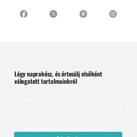
Légy naprakész, és értesülj elsőként
válogatott tartalmainkról
E-mail cím
*
Igen, szeretnék feliratkozni, és elfogadom az 
adatkezelést. 
Adatvédelmi tájékoztató