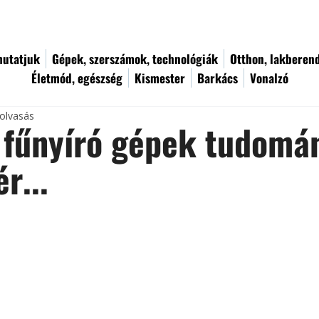
utatjuk
Gépek, szerszámok, technológiák
Otthon, lakberen
Életmód, egészség
Kismester
Barkács
Vonalzó
 olvasás
 fűnyíró gépek tudomá
r...