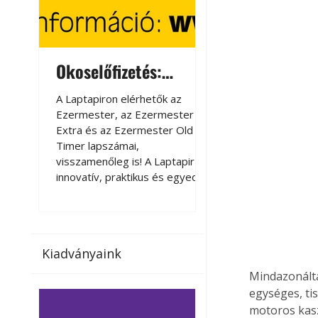
Okoselőfizetés:
Okoselőfizetés
Ezermester Extra
A Laptapiron elérhetők az
A Laptapiron elérhető
Ezermester, az Ezermester
Ezermester, az Ezer
Extra és az Ezermester Old
Extra és az Ezermest
Timer lapszámai,
Timer lapszámai,
visszamenőleg is! A Laptapir új,
visszamenőleg is! A La
innovatív, praktikus és egyedi
innovatív, praktikus 
megoldás a nyomtatott
megoldás a nyomtato
magazinok digitális olvasására
magazinok digitális o
számítógépen, okostelefonon
számítógépen, okost
vagy táblagépen. Kényelmesen
vagy táblagépen. Ké
Kiadványaink
az otthonában, útközben vagy
az otthonában, útköz
nyaralás, pihenés alatt is
nyaralás, pihenés alat
Mindazonálta
elérhetők lapszámaink. Bárhol,
elérhetők lapszámaink
egységes, tis
bármikor, akár külföldön élve
bármikor, akár külföld
motoros kasz
vagy dolgozva is olvashatók az
vagy dolgozva is olv