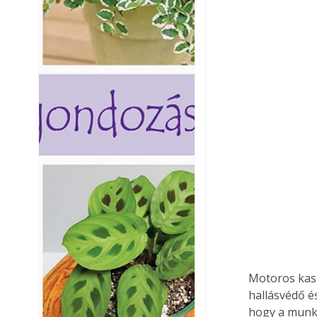
Motoros kasz
hallásvédő é
hogy a munka