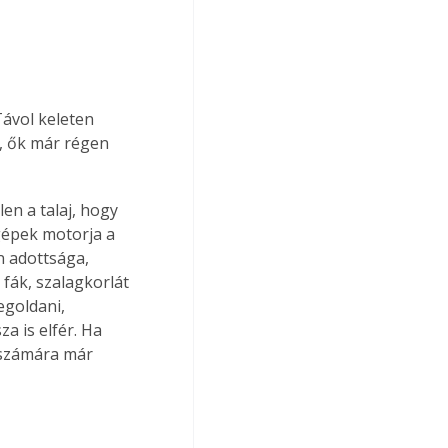
ávol keleten 
, ők már régen 
n a talaj, hogy 
gépek motorja a 
n adottsága, 
fák, szalagkorlát 
egoldani, 
 is elfér. Ha 
 számára már 