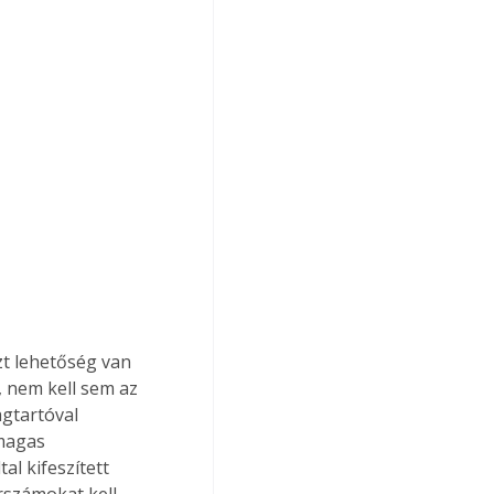
t lehetőség van 
 nem kell sem az 
gtartóval 
magas 
al kifeszített 