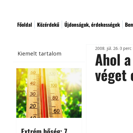
Főoldal
Közérdekű
Újdonságok, érdekességek
Bem
2008. júl. 26.
3 perc
Ahol a
Kiemelt tartalom
véget é
Extrém hőség: 7