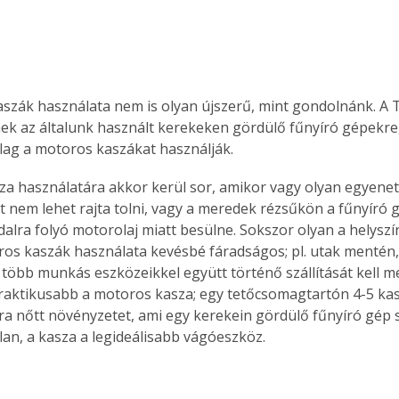
szák használata nem is olyan újszerű, mint gondolnánk. A T
ek az általunk használt kerekeken gördülő fűnyíró gépekre
ólag a motoros kaszákat használják. 
a használatára akkor kerül sor, amikor vagy olyan egyenetle
t nem lehet rajta tolni, vagy a meredek rézsűkön a fűnyíró 
dalra folyó motorolaj miatt besülne. Sokszor olyan a helyszí
os kaszák használata kevésbé fáradságos; pl. utak mentén, 
r több munkás eszközeikkel együtt történő szállítását kell m
aktikusabb a motoros kasza; egy tetőcsomagtartón 4-5 kasza
a nőtt növényzetet, ami egy kerekein gördülő fűnyíró gép
an, a kasza a legideálisabb vágóeszköz. 