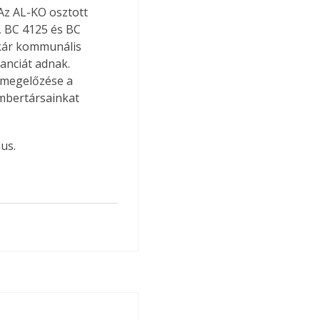
Az AL-KO osztott 
, BC 4125 és BC 
kár kommunális 
anciát adnak. 
 megelőzése a 
mbertársainkat 
us.