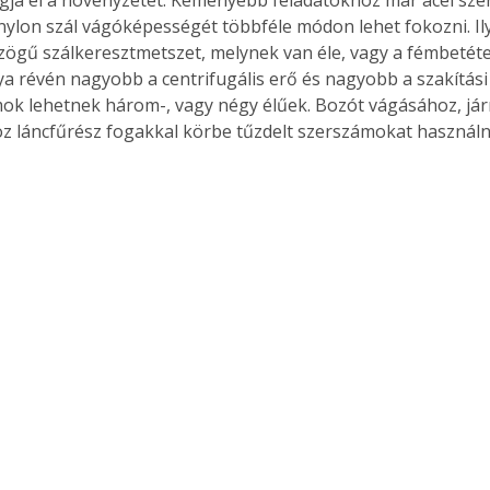
ágja el a növényzetet. Keményebb feladatokhoz már acél sze
 nylon szál vágóképességét többféle módon lehet fokozni. I
zögű szálkeresztmetszet, melynek van éle, vagy a fémbetéte
a révén nagyobb a centrifugális erő és nagyobb a szakítási s
ok lehetnek három-, vagy négy élűek. Bozót vágásához, já
oz láncfűrész fogakkal körbe tűzdelt szerszámokat használn