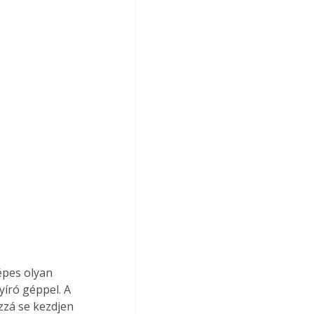
épes olyan 
yíró géppel. A 
zzá se kezdjen 