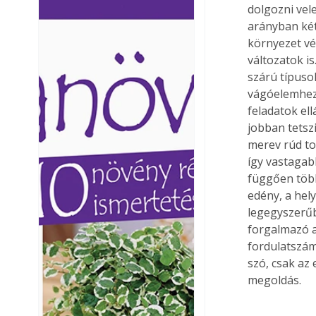
dolgozni vel
Ezermester lapszámai. A
Ezermester lapszámai
arányban két
Laptapir kényelmes megoldás,
Laptapir kényelmes 
környezet v
mert: – t
mert: – t
változatok i
szárú típuso
vágóelemhez.
feladatok el
jobban tetszi
merev rúd to
így vastagab
függően több
edény, a hely
legegyszerűb
forgalmazó a
fordulatszám
szó, csak az
megoldás. 