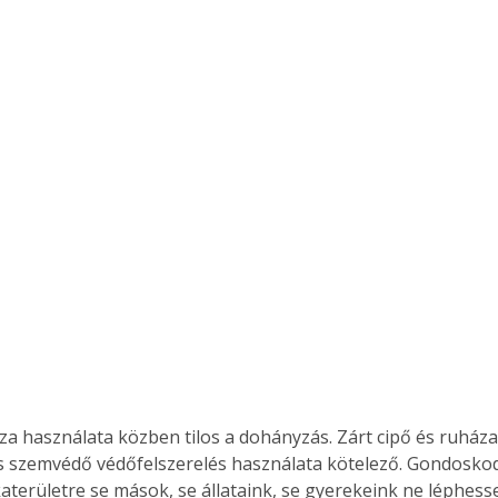
a használata közben tilos a dohányzás. Zárt cipő és ruháza
s szemvédő védőfelszerelés használata kötelező. Gondoskodni
területre se mások, se állataink, se gyerekeink ne léphesse