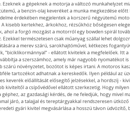
e. Ezeknek a gépeknek a motorja a változó munkahelyzet mi
. A
ütemű, a benzin-olaj keveréket a munka megkezdése előtt kel
megoldás,
édelme érdekében megjelentek a korszerű négyütemű motorr
s. A kisebb kertekhez, árkokhoz, rézsűkhöz bőségesen elegen
k, ahol a forgó mozgást a motorról egy bowden spirál tovább
 Ezekkel természetesen csak műanyag szállal lehet dolgoz
látására a merev szárú, sarokhajtóművel, kétkezes fogantyúv
k, "biciklikormánnyal" - ellátott kivitelek a megfelelőek. Itt 
vábbítja a szerszámhoz, amely már nagyobb nyomatékot is k
b szárú növényzetet, bozótot is képes irtani. A motoros kas
féle tartozékot adhatnak a kereskedők. Ilyen például az 
es keverék előállítását elősegítő jelzésekkel, a hordszíj - kivi
b kiviteltől a csípővédővel ellátott szerkezetig. Hogy milye
 géphez, az gazdasági kérdés, de ne feledjük, hogy mivel m
mal járó, a talajjal és tereptárgyakkal rendszeresen ütköző
 eredeti gyári kivitel megvásárlása a hosszú távon üdvözítő,