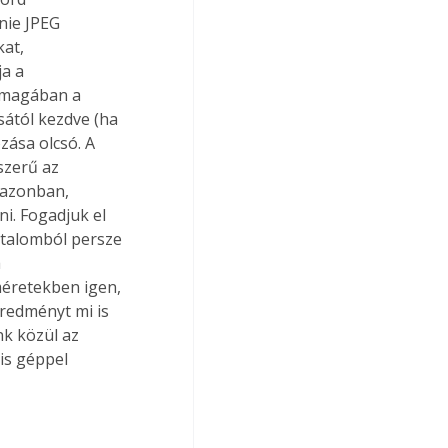
nie JPEG 
at, 
a a 
t magában a 
ától kezdve (ha 
zása olcsó. A 
zerű az 
 azonban, 
. Fogadjuk el 
rtalomból persze 
 
éretekben igen, 
redményt mi is 
k közül az 
is géppel 