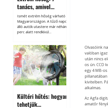
tanács, amivel
megóvhatjuk
Ismét extrém hőség várható
autónkat a nyári
Magyarországon. A tűző napon
álló autók utastere már néhány
károktól
perc alatt rendkívül
felmelegszik, és rövid időn belül
akár a 60-70 °C-ot is
Olvasóink na
megközelítheti. Ez nemcsak a
valóban igaz
beszállást teszi kellemetlenné,
hanem az autó állapotára és a
után nincs e
benne hagyott tárgyakra is
os ún. CCD k
káros hatással lehet. Néhány
egy 4 MB-os 
egyszerű óvintézkedéssel
pillanatában
azonban jelentősen
kivitelben. 
csökkenthetjük a hőség káros
alkalmas.
hatásait.
Kültéri hűtés: hogyan
Az Agfa digi
tehetjük
amatőr fényk