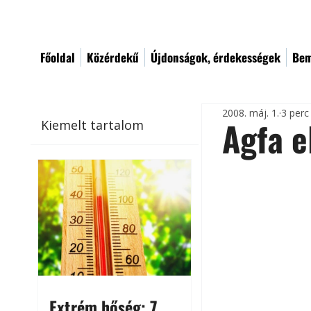
Főoldal
Közérdekű
Újdonságok, érdekességek
Bem
2008. máj. 1.
3 perc
Agfa 
Kiemelt tartalom
Extrém hőség: 7