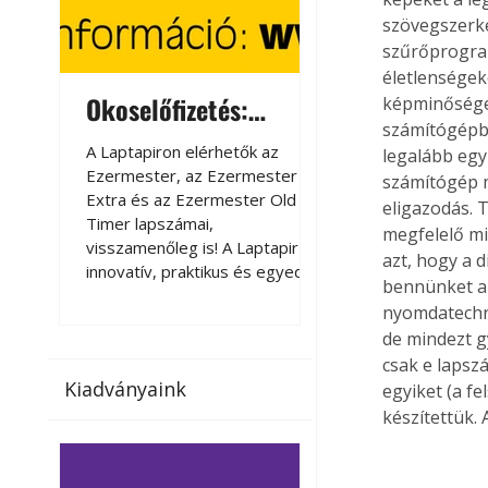
szövegszerke
szűrőprogram
életlenségeke
Okoselőfizetés:
Okoselőfizetés
képminőséget
számítógépbe
Ezermester Extra
A Laptapiron elérhetők az
A Laptapiron elérhető
legalább egy
Ezermester, az Ezermester
Ezermester, az Ezer
számítógép m
Extra és az Ezermester Old
Extra és az Ezermest
eligazodás. 
Timer lapszámai,
Timer lapszámai,
megfelelő mi
visszamenőleg is! A Laptapir új,
visszamenőleg is! A La
azt, hogy a 
innovatív, praktikus és egyedi
innovatív, praktikus 
bennünket az
megoldás a nyomtatott
megoldás a nyomtato
nyomdatechni
magazinok digitális olvasására
magazinok digitális o
de mindezt g
számítógépen, okostelefonon
számítógépen, okost
csak e lapsz
vagy táblagépen. Kényelmesen
vagy táblagépen. Ké
Kiadványaink
egyiket (a fe
az otthonában, útközben vagy
az otthonában, útköz
nyaralás, pihenés alatt is
nyaralás, pihenés alat
készítettük. 
elérhetők lapszámaink. Bárhol,
elérhetők lapszámaink
bármikor, akár külföldön élve
bármikor, akár külföld
vagy dolgozva is olvashatók az
vagy dolgozva is olv