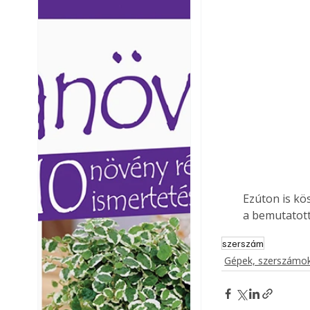
Ezermester lapszámai. A
Ezermester lapszámai
Laptapir kényelmes megoldás,
Laptapir kényelmes 
mert: – t
mert: – t
Ezúton is kö
a bemutatott
szerszám
Gépek, szerszámok