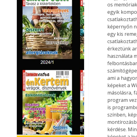
os memóriaká
egyik kompoz
csatlakoztat
képernyőn né
egy kis reme
csatlakoztat
érkeztünk ar
használata m
felbontásban
számítógépes
ami a hagyom
képeket a Wi
másolásra, f
program vezé
is programbó
színben, kép
montírozásba
kérdése. Min
képeket a le