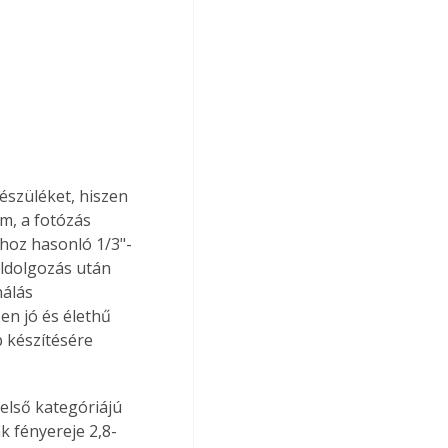
észüléket, hiszen 
m, a fotózás 
khoz hasonló 1/3"-
eldolgozás után 
álás 
n jó és élethű 
 készítésére 
első kategóriájú 
 fényereje 2,8-