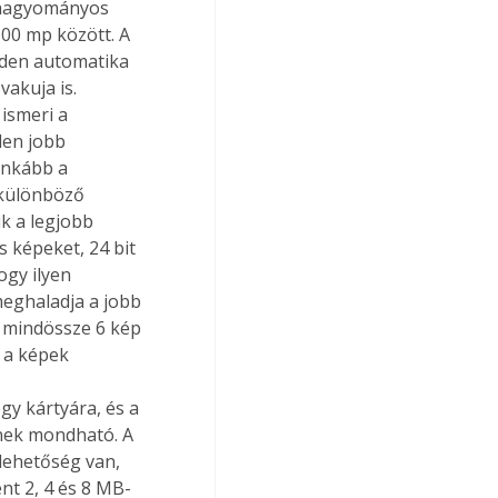
A hagyományos 
00 mp között. A 
den automatika 
vakuja is. 
ismeri a 
den jobb 
inkább a 
 különböző 
k a legjobb 
 képeket, 24 bit 
ogy ilyen 
eghaladja a jobb 
 mindössze 6 kép 
 a képek 
 
y kártyára, és a 
nek mondható. A 
lehetőség van, 
t 2, 4 és 8 MB-