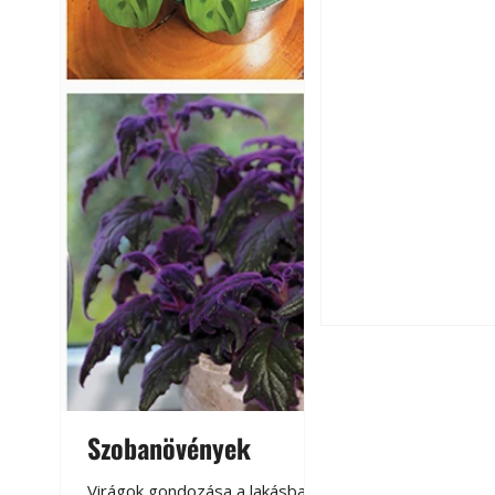
Csatornaszag a h
megoldások
Szobanövények
Virágoskert: k
teraszon, laká
Virágok gondozása a lakásban,