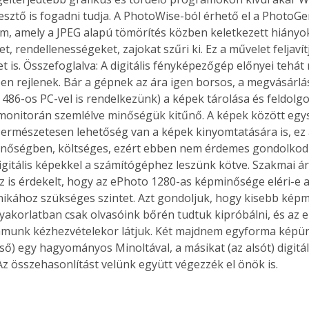
sztő is fogadni tudja. A PhotoWise-ból érhető el a PhotoGe
, amely a JPEG alapú tömörítés közben keletkezett hiányok
t, rendellenességeket, zajokat szűri ki. Ez a művelet feljavítj
Együtt jobban megéri!
 is. Összefoglalva: A digitális fényképezőgép előnyei tehá
n rejlenek. Bár a gépnek az ára igen borsos, a megvásárlás
Bővebb információ itt!
k az
Együtt jobban megéri! A
 486-os PC-vel is rendelkezünk) a képek tárolása és feldolgo
mester
könyvek tetszőleges
onitorán szemlélve minőségük kitűnő. A képek között egys
er Old
párosítással kedvezményes
Természetesen lehetőség van a képek kinyomtatására is, ez
áron, 0 Ft postaköltséggel
nőségben, költséges, ezért ebben nem érdemes gondolkodni
ptapir új,
megrendelhetők!
digitális képekkel a számítógéphez leszünk kötve. Szakmai á
és egyedi
 is érdekelt, hogy az ePhoto 1280-as képminősége eléri-e a
tt
kához szükséges szintet. Azt gondoljuk, hogy kisebb képm
lvasására
yakorlatban csak olvasóink bőrén tudtuk kipróbálni, és az e
elefonon
ámunk kézhezvételekor látjuk. Két majdnem egyforma képün
nyelmesen
lső) egy hagyományos Minoltával, a másikat (az alsót) digitál
ben vagy
t is
Az összehasonlítást velünk együtt végezzék el önök is. 
. Bárhol,
ön élve
ashatók az