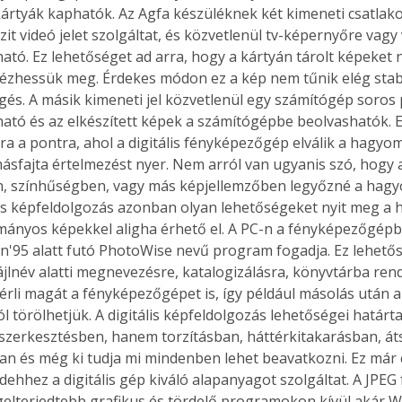
rtyák kaphatók. Az Agfa készüléknek két kimeneti csatlakoz
it videó jelet szolgáltat, és közvetlenül tv-képernyőre vagy
ható. Ez lehetőséget ad arra, hogy a kártyán tárolt képeket
zhessük meg. Érdekes módon ez a kép nem tűnik elég stab
gés. A másik kimeneti jel közvetlenül egy számítógép soros 
ható és az elkészített képek a számítógépbe beolvashatók. Ez
ra a pontra, ahol a digitális fényképezőgép elválik a hagyom
ásfajta értelmezést nyer. Nem arról van ugyanis szó, hogy a
, színhűségben, vagy más képjellemzőben legyőzné a hagyo
 képfeldolgozás azonban olyan lehetőségeket nyit meg a ha
ányos képekkel aligha érhető el. A PC-n a fényképezőgépb
n'95 alatt futó PhotoWise nevű program fogadja. Ez lehetős
ájlnév alatti megnevezésre, katalogizálásra, könyvtárba rend
rli magát a fényképezőgépet is, így például másolás után 
l törölhetjük. A digitális képfeldolgozás lehetőségei határ
szerkesztésben, hanem torzításban, háttérkitakarásban, át
n és még ki tudja mi mindenben lehet beavatkozni. Ez már
dehhez a digitális gép kiváló alapanyagot szolgáltat. A JPE
gelterjedtebb grafikus és tördelő programokon kívül akár W