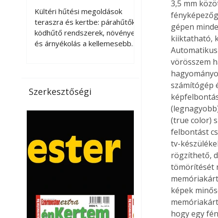
3,5 mm közöt
kellemesebbé a
Kültéri hűtési megoldások
fényképezőgé
teraszt és a kertet?
teraszra és kertbe: párahűtők,
gépen minde
ködhűtő rendszerek, növények
kiiktatható, 
és árnyékolás a kellemesebb
Automatikus 
nyári mikroklímáért. A kültéri
vörösszem ha
hűtés kérdése az utóbbi
hagyományos 
években egyre nagyobb
számítógép é
jelentőséget kapott, ahogy a
Szerkesztőségi
képfelbontás
nyári hőhullámok gyakoribbá és
intenzívebbé váltak. Míg
(legnagyobb)
korábban elsősorban a beltéri
(true color)
klímaberendezések jelentették
felbontást c
a megoldást a meleg ellen, ma
tv-készüléke
már egyre többen keresnek
rögzíthető, 
olyan kültéri hűtési
tömörítését 
lehetőségeket is, amelyek a
memóriakárty
teraszok, erkélyek, kertek vagy
képek minős
vendégl
memóriakárty
hogy egy fén