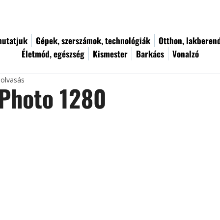
utatjuk
Gépek, szerszámok, technológiák
Otthon, lakberen
Életmód, egészség
Kismester
Barkács
Vonalzó
 olvasás
ePhoto 1280