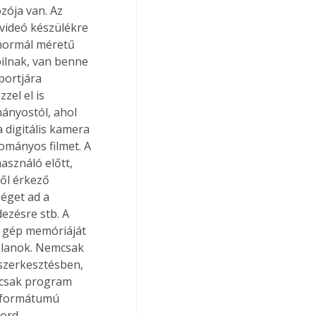
ója van. Az 
 videó készülékre 
 normál méretű 
ilnak, van benne 
portjára 
zel el is 
ányostól, ahol 
 digitális kamera 
mányos filmet. A 
sználó előtt, 
ől érkező 
éget ad a 
ezésre stb. A 
a gép memóriáját 
talanok. Nemcsak 
szerkesztésben, 
 csak program 
G formátumú 
ord 