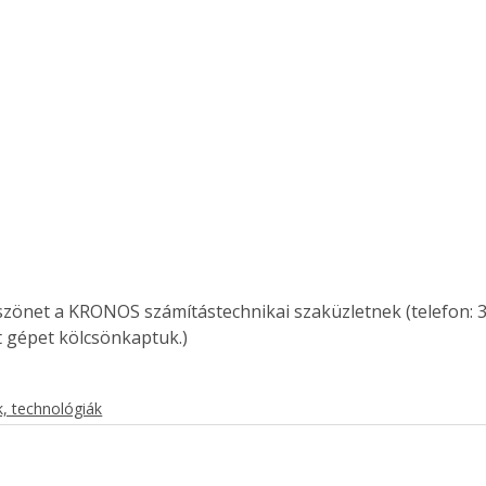
. A
megoldás,
szönet a KRONOS számítástechnikai szaküzletnek (telefon: 30
 gépet kölcsönkaptuk.)
, technológiák