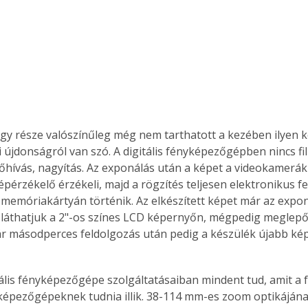
gy része valószínűleg még nem tarthatott a kezében ilyen k
i újdonságról van szó. A digitális fényképezőgépben nincs fil
lőhívás, nagyítás. Az exponálás után a képet a videokamerá
épérzékelő érzékeli, majd a rögzítés teljesen elektronikus f
memóriakártyán történik. Az elkészített képet már az expon
 láthatjuk a 2"-os színes LCD képernyőn, mégpedig meglepőe
Pár másodperces feldolgozás után pedig a készülék újabb kép
tális fényképezőgépe szolgáltatásaiban mindent tud, amit a f
épezőgépeknek tudnia illik. 38-114 mm-es zoom optikájának