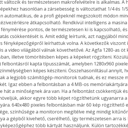
t változik és természetesen makrofelvételre is alkalmas. 
pekhez hasonlóan a zársebesség is változtathat 1/4 és 1/5
n automatikus, de a profi gépeknél megszokott módon min
kézivezérlésre átkapcsolható. Rendkívül intelligens a masina 
fénymérése pontos, de természetesen ki is kapcsolható, és 
tás csökkentését is. Amit eddig leírtunk, azt nagyjából min
fényképezőgépről leírhattuk volna. A következők viszont 
s a video világából válnak követhetővé. Az Agfa 1280-as öt
ban, illetve tömörítésben képes a képeket rögzíteni. Közülü
 felbontásról kapta típusszámát, amelyben 1280x960 pixeles
 színmélységben képes készíteni. Összehasonlításul annyit, h
sak a legjobb számítógép-monitorok tudnak, és ez messze m
két. Igaz ebben a felbontásban a 4 MB-os memóriakártyára
de hát a minőségnek ára van. Ha a felbontást csökkentjük és
növeljük, akkor egyre több képet rögzíthetünk ugyanarra a
ára. 640x480 pixeles felbontásban már 60 kép rögzíthető eg
ége, színhűsége a monitoron megítélve még mindig kitűnő
a a gépből kivehető, cserélhető, így természetesen arra is 
yképezőgéphez több kártyát használjunk. Külön tartozékkén