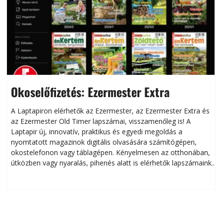
Okoselőfizetés: Ezermester Extra
A Laptapiron elérhetők az Ezermester, az Ezermester Extra és
az Ezermester Old Timer lapszámai, visszamenőleg is! A
Laptapir új, innovatív, praktikus és egyedi megoldás a
L
nyomtatott magazinok digitális olvasására számítógépen,
okostelefonon vagy táblagépen. Kényelmesen az otthonában,
útközben vagy nyaralás, pihenés alatt is elérhetők lapszámaink.
ú
Bárhol, bármikor, akár külföldön élve vagy dolgozva is
B
olvashatók az Ezermester lapszámai. A Laptapir kényelmes
megoldás, mert: – t