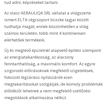
tud adni, képzéseket tartani.
Az olasz AERAULIQA SRL vállalat a világszerte 
ismert ELTA cégcsoport büszke tagjai között 
tudhatja magát, ennek köszönhetően a világ 
számos területén, több mint 4 kontinensen 
elérhetőek termékeik.
Új és meglévő épületnél alapvető építési szempont 
az energiatakarékosság, az alacsony 
fenntarthatóság, a maximális komfort. Az egyre 
szigorodó előírásoknak megfelelő szigetelések, 
fokozott légzárású nyílászárók ezen 
megtakarításokat szolgálják, de komoly problémák 
előidézői lehetnek a nem megfelelő szellőzési 
megoldások alkalmazása nélkül.