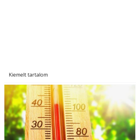
Tiszta homlokzat éveken át
Kiemelt tartalom