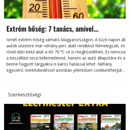
Extrém hőség: 7 tanács, amivel
megóvhatjuk autónkat a nyári károktól
Ismét extrém hőség várható Magyarországon. A tűző napon álló
autók utastere már néhány perc alatt rendkívül felmelegszik, és
rövid időn belül akár a 60-70 °C-ot is megközelítheti. Ez nemcsak
n
a beszállást teszi kellemetlenné, hanem az autó állapotára és a
benne hagyott tárgyakra is káros hatással lehet. Néhány
egyszerű óvintézkedéssel azonban jelentősen csökkenthetjük a
hőség káros hatásait.
l
Szerkesztőségi