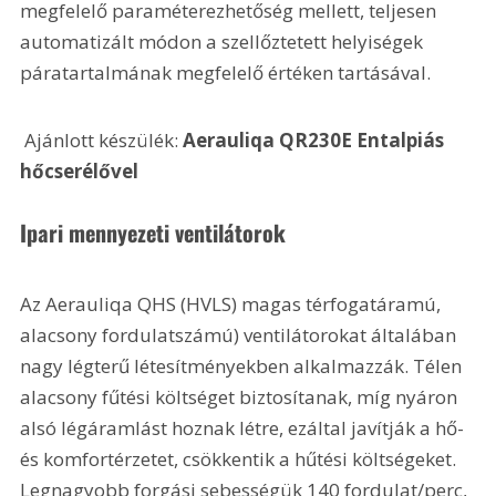
megfelelő paraméterezhetőség mellett, teljesen 
automatizált módon a szellőztetett helyiségek 
páratartalmának megfelelő értéken tartásával.
 Ajánlott készülék: 
Aerauliqa QR230E Entalpiás 
hőcserélővel
Ipari mennyezeti ventilátorok
Az Aerauliqa QHS (HVLS) magas térfogatáramú, 
alacsony fordulatszámú) ventilátorokat általában 
nagy légterű létesítményekben alkalmazzák. Télen 
alacsony fűtési költséget biztosítanak, míg nyáron 
alsó légáramlást hoznak létre, ezáltal javítják a hő- 
és komfortérzetet, csökkentik a hűtési költségeket. 
Legnagyobb forgási sebességük 140 fordulat/perc, 