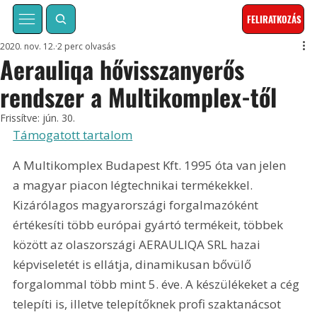
FELIRATKOZÁS
2020. nov. 12.
2 perc olvasás
Aerauliqa hővisszanyerős
rendszer a Multikomplex-től
Frissítve:
jún. 30.
Támogatott tartalom
A Multikomplex Budapest Kft. 1995 óta van jelen 
a magyar piacon légtechnikai termékekkel. 
Kizárólagos magyarországi forgalmazóként 
értékesíti több európai gyártó termékeit, többek 
között az olaszországi AERAULIQA SRL hazai 
képviseletét is ellátja, dinamikusan bővülő 
forgalommal több mint 5. éve. A készülékeket a cég 
telepíti is, illetve telepítőknek profi szaktanácsot 