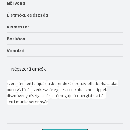
Női vonal
Életmód, egészség
Kismester
Barkács
Vonalzó
Népszerű címkék
szerszám
kert
felújítás
lakberendezés
kreatív ötlet
barkácsolás
bútor
víz
fűtés
szerkesztőség
elektronika
hasznos tippek
dísznövény
hőszigetelés
tető
megújuló energia
tisztítás
kerti munka
beton
nyár