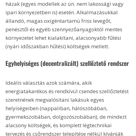
házak (egyes modellek az ún. nem lakossági vagy 
ipari környezetben is) esetén. Alkalmazásukkal 
állandó, magas oxigéntartamú friss levegőt, 
penésztől és egyéb szennyezőanyagoktól mentes 
környezetet lehet kialakítani, alacsonyabb fűtési 
(nyári időszakban hűtési) költségek mellett.
Egyhelyiséges (decentralizált) szellőztető rendszer
Ideális választás azok számára, akik 
energiatakarékos és rendkívül csendes szellőztetést 
szeretnének megvalósítani lakásuk egyes 
helyiségeiben (nappaliban, hálószóbában, 
gyermekszobában, dolgozószobában), de mindezt 
alacsony költségek, és komplett légtechnikai 
tervezés és csőrendszer telepítése nélkül kívánják 