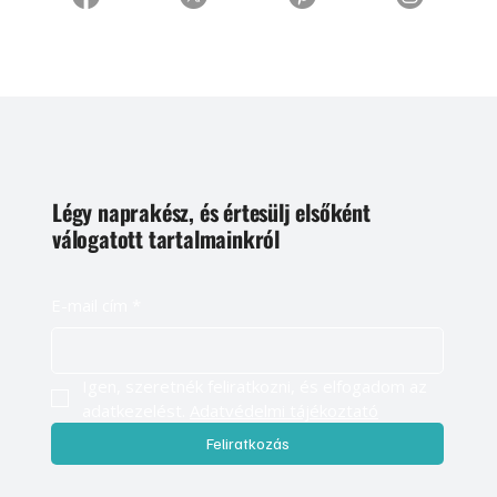
Légy naprakész, és értesülj elsőként
válogatott tartalmainkról
E-mail cím
*
Igen, szeretnék feliratkozni, és elfogadom az 
adatkezelést. 
Adatvédelmi tájékoztató
Feliratkozás