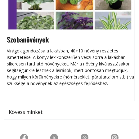
Szobanövények
Virágok gondozása a lakásban, 40+10 növény részletes
ismertetése! A könyv lexikonszerűen veszi sorra a lakásban
s
sikeresen tart­ha­tó növényeket. Már a növény kiválasztásakor
h
segítségünkre lesznek a leírások, mert pontosan megtudjuk,
k
hogy milyen körülményekre (hőmérséklet, páratartalom stb.) van
szüksége a növénynek az egészséges fejlődéshez.
t
Kövess minket