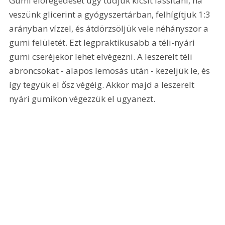
Gumi elöregedését úgy tudjuk kicsit lassítani, ha 
veszünk glicerint a gyógyszertárban, felhígítjuk 1:3 
arányban vízzel, és átdörzsöljük vele néhányszor a 
gumi felületét. Ezt legpraktikusabb a téli-nyári 
gumi cseréjekor lehet elvégezni. A leszerelt téli 
abroncsokat - alapos lemosás után - kezeljük le, és 
így tegyük el ősz végéig. Akkor majd a leszerelt 
nyári gumikon végezzük el ugyanezt.