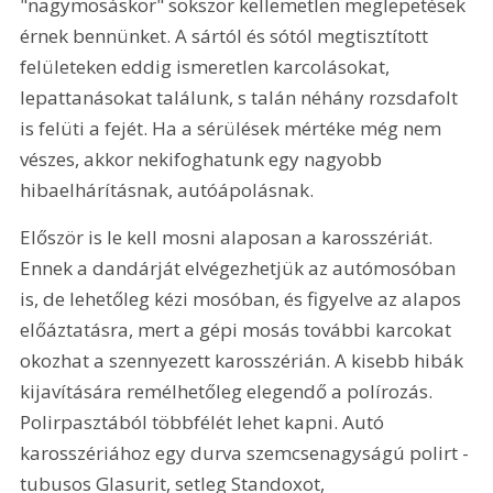
"nagymosáskor" sokszor kellemetlen meglepetések 
érnek bennünket. A sártól és sótól megtisztított 
felületeken eddig ismeretlen karcolásokat, 
lepattanásokat találunk, s talán néhány rozsdafolt 
is felüti a fejét. Ha a sérülések mértéke még nem 
vészes, akkor nekifoghatunk egy nagyobb 
hibaelhárításnak, autóápolásnak.
Először is le kell mosni alaposan a karosszériát. 
Ennek a dandárját elvégezhetjük az autómosóban 
is, de lehetőleg kézi mosóban, és figyelve az alapos 
előáztatásra, mert a gépi mosás további karcokat 
okozhat a szennyezett karosszérián. A kisebb hibák 
kijavítására remélhetőleg elegendő a polírozás. 
Polirpasztából többfélét lehet kapni. Autó 
karosszériához egy durva szemcsenagyságú polirt - 
tubusos Glasurit, setleg Standoxot, 