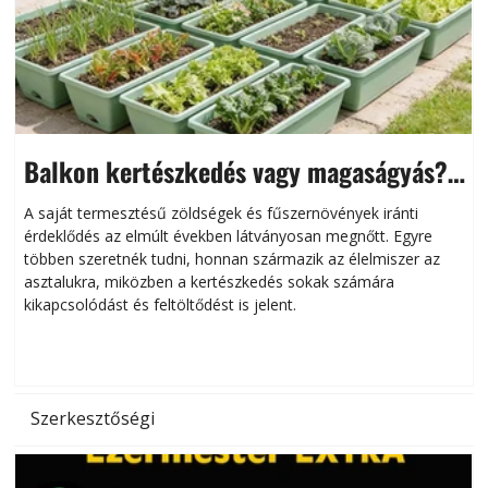
Balkon kertészkedés vagy magaságyás?
Helytakarékos kertészkedés
A saját termesztésű zöldségek és fűszernövények iránti
érdeklődés az elmúlt években látványosan megnőtt. Egyre
többen szeretnék tudni, honnan származik az élelmiszer az
l
asztalukra, miközben a kertészkedés sokak számára
kikapcsolódást és feltöltődést is jelent.
é
d
Szerkesztőségi