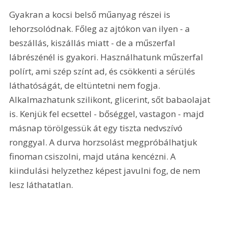
Gyakran a kocsi belső műanyag részei is 
lehorzsolódnak. Főleg az ajtókon van ilyen - a 
beszállás, kiszállás miatt - de a műszerfal 
lábrészénél is gyakori. Használhatunk műszerfal 
polírt, ami szép színt ad, és csökkenti a sérülés 
láthatóságát, de eltüntetni nem fogja. 
Alkalmazhatunk szilikont, glicerint, sőt babaolajat 
is. Kenjük fel ecsettel - bőséggel, vastagon - majd 
másnap törölgessük át egy tiszta nedvszívó 
ronggyal. A durva horzsolást megpróbálhatjuk 
finoman csiszolni, majd utána kencézni. A 
kiindulási helyzethez képest javulni fog, de nem 
lesz láthatatlan.