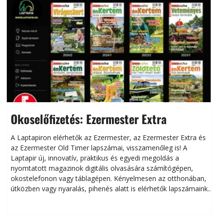
Okoselőfizetés: Ezermester Extra
A Laptapiron elérhetők az Ezermester, az Ezermester Extra és
az Ezermester Old Timer lapszámai, visszamenőleg is! A
Laptapir új, innovatív, praktikus és egyedi megoldás a
L
nyomtatott magazinok digitális olvasására számítógépen,
okostelefonon vagy táblagépen. Kényelmesen az otthonában,
útközben vagy nyaralás, pihenés alatt is elérhetők lapszámaink.
ú
Bárhol, bármikor, akár külföldön élve vagy dolgozva is
B
olvashatók az Ezermester lapszámai. A Laptapir kényelmes