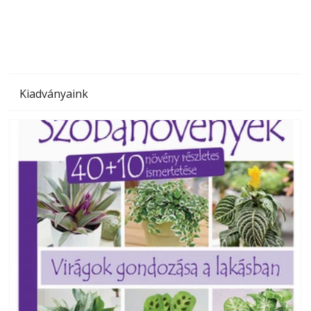
megoldás, mert: – t
Kiadványaink