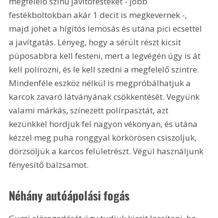
megfelelő színű javítófestéket - jobb 
festékboltokban akár 1 decit is megkevernek -, 
majd jöhet a hígítós lemosás és utána pici ecsettel 
a javítgatás. Lényeg, hogy a sérült részt kicsit 
púposabbra kell festeni, mert a legvégén úgy is át 
kell polírozni, és le kell szedni a megfelelő szintre. 
Mindenféle eszköz nélkül is megpróbálhatjuk a 
karcok zavaró látványának csökkentését. Vegyünk 
valami márkás, színezett polírpasztát, azt 
kezünkkel hordjuk fel nagyon vékonyan, és utána 
kézzel meg puha ronggyal körkörösen csiszoljuk, 
dörzsöljük a karcos felületrészt. Végül használjunk 
fényesítő balzsamot.
Néhány autóápolási fogás