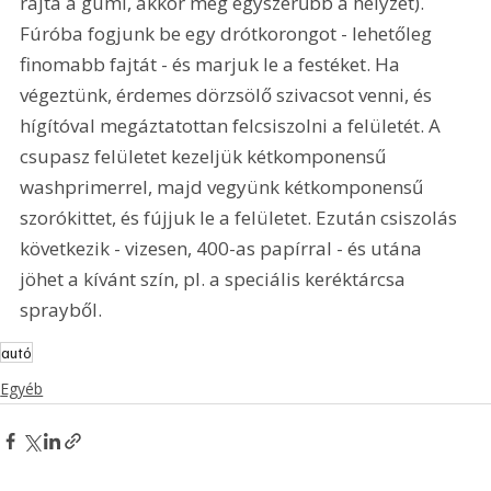
rajta a gumi, akkor még egyszerűbb a helyzet). 
Fúróba fogjunk be egy drótkorongot - lehetőleg 
finomabb fajtát - és marjuk le a festéket. Ha 
végeztünk, érdemes dörzsölő szivacsot venni, és 
hígítóval megáztatottan felcsiszolni a felületét. A 
csupasz felületet kezeljük kétkomponensű 
washprimerrel, majd vegyünk kétkomponensű 
szorókittet, és fújjuk le a felületet. Ezután csiszolás 
következik - vizesen, 400-as papírral - és utána 
jöhet a kívánt szín, pl. a speciális keréktárcsa 
sprayből.
autó
Egyéb