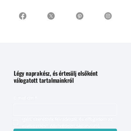
Légy naprakész, és értesülj elsőként
válogatott tartalmainkról
E-mail cím
*
Igen, szeretnék feliratkozni, és elfogadom az 
adatkezelést. 
Adatvédelmi tájékoztató