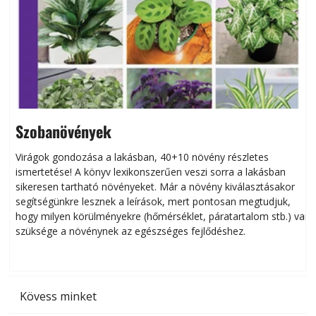
Szobanövények
Virágok gondozása a lakásban, 40+10 növény részletes
ismertetése! A könyv lexikonszerűen veszi sorra a lakásban
s
sikeresen tart­ha­tó növényeket. Már a növény kiválasztásakor
h
segítségünkre lesznek a leírások, mert pontosan megtudjuk,
k
hogy milyen körülményekre (hőmérséklet, páratartalom stb.) van
szüksége a növénynek az egészséges fejlődéshez.
t
Kövess minket