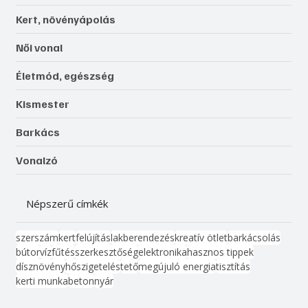
Kert, növényápolás
Női vonal
Életmód, egészség
Kismester
Barkács
Vonalzó
Népszerű címkék
szerszám
kert
felújítás
lakberendezés
kreatív ötlet
barkácsolás
bútor
víz
fűtés
szerkesztőség
elektronika
hasznos tippek
dísznövény
hőszigetelés
tető
megújuló energia
tisztítás
kerti munka
beton
nyár