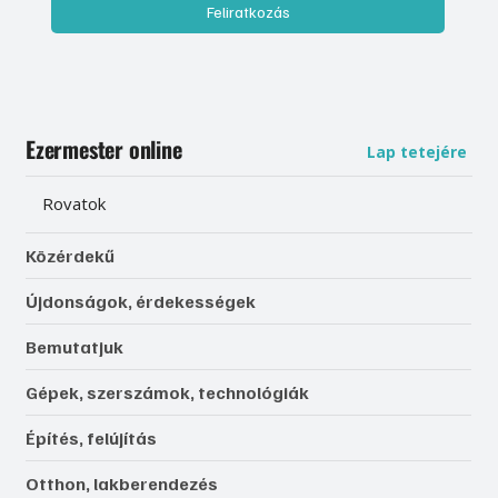
Feliratkozás
Ezermester online
Lap tetejére
Rovatok
Közérdekű
Újdonságok, érdekességek
Bemutatjuk
Gépek, szerszámok, technológiák
Építés, felújítás
Otthon, lakberendezés