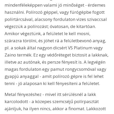
mindenféleképpen valami jó minőséget - érdemes 
használni. Polírozó géppel, vagy fúrógépbe fogott 
polírtárcsával, alacsony fordulaton vizes szivaccsal 
végezzük a polírozást; óvatosan, de kitartóan. 
Amikor végeztünk, a felületet le kell mosni, 
szárazra törölni, és jöhet rá a felületbevonó anyag, 
pl. a sokak által nagyon dicsért VS Platinum vagy 
Zaino termék. Ez egy védőréteget biztosit a lakknak, 
illetve az autónak, és persze fényesít is. A legvégén 
magas fordulaton egy pamut rongycsomóval vagy 
gyapjú anyaggal - amit polírozó gépre is fel lehet 
tenni - jó alaposan ki kell fényesíteni a felületet.
Metal fényezéshez - mivel itt sérülésnél a lakk 
karcolodott - a közepes szemcséjű polírpasztát 
ajánljuk, ha ilyen nincs, akkor a finomat. Lakkozott 