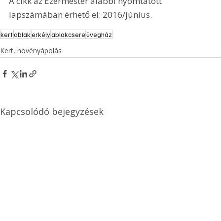
A cikk az Ezermester alábbi nyomtatott 
lapszámában érhető el: 2016/június.
kert
ablak
erkély
ablakcsere
üvegház
Kert, növényápolás
Kapcsolódó bejegyzések