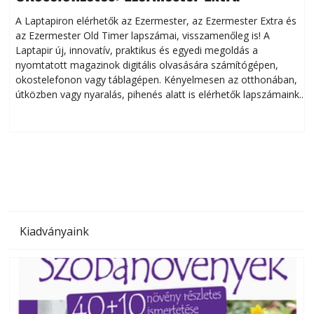
A Laptapiron elérhetők az Ezermester, az Ezermester Extra és
az Ezermester Old Timer lapszámai, visszamenőleg is! A
Laptapir új, innovatív, praktikus és egyedi megoldás a
L
nyomtatott magazinok digitális olvasására számítógépen,
okostelefonon vagy táblagépen. Kényelmesen az otthonában,
útközben vagy nyaralás, pihenés alatt is elérhetők lapszámaink.
ú
Bárhol, bármikor, akár külföldön élve vagy dolgozva is
B
olvashatók az Ezermester lapszámai. A Laptapir kényelmes
megoldás, mert: – t
Kiadványaink