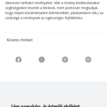
sikeresen tart­ha­tó növényeket. Már a növény kiválasztásakor
h
segítségünkre lesznek a leírások, mert pontosan megtudjuk,
k
hogy milyen körülményekre (hőmérséklet, páratartalom stb.) van
szüksége a növénynek az egészséges fejlődéshez.
t
Kövess minket
Légy naprakész, és értesülj elsőként