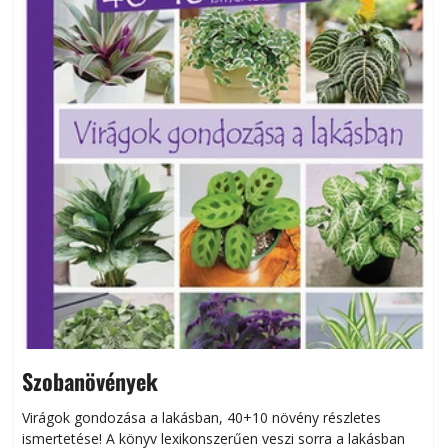
Szobanövények
Virágok gondozása a lakásban, 40+10 növény részletes
ismertetése! A könyv lexikonszerűen veszi sorra a lakásban
s