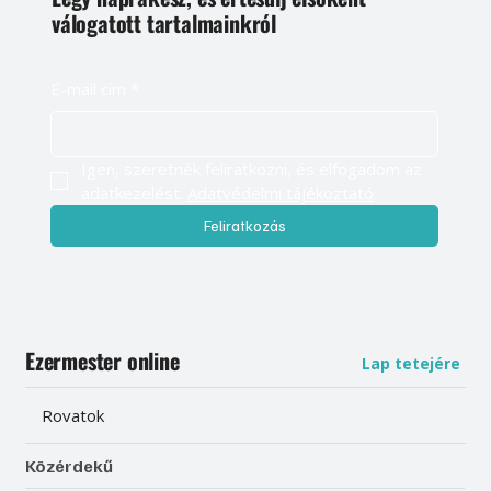
válogatott tartalmainkról
E-mail cím
*
Igen, szeretnék feliratkozni, és elfogadom az 
adatkezelést. 
Adatvédelmi tájékoztató
Feliratkozás
Ezermester online
Lap tetejére
Rovatok
Közérdekű