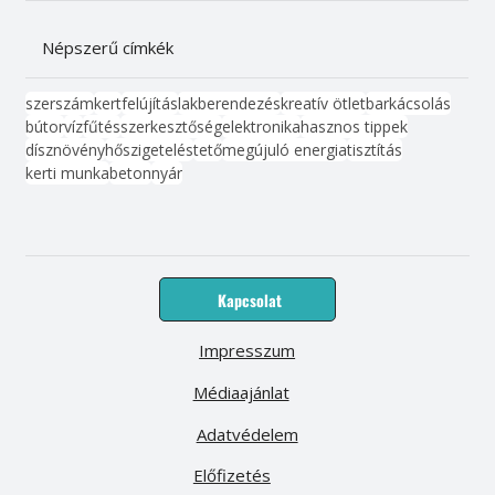
Népszerű címkék
szerszám
kert
felújítás
lakberendezés
kreatív ötlet
barkácsolás
bútor
víz
fűtés
szerkesztőség
elektronika
hasznos tippek
dísznövény
hőszigetelés
tető
megújuló energia
tisztítás
kerti munka
beton
nyár
Kapcsolat
Impresszum
Médiaajánlat
Adatvédelem
Előfizetés