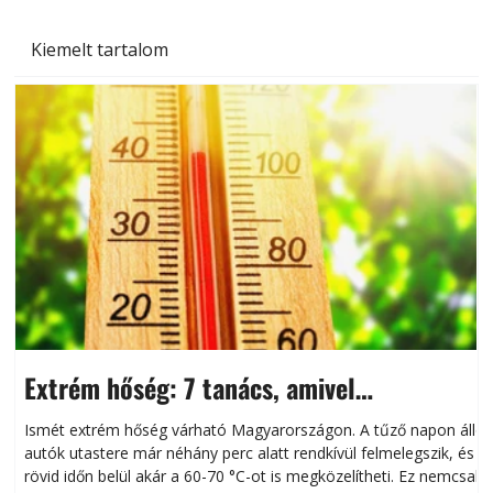
Kiemelt tartalom
Extrém hőség: 7 tanács, amivel
megóvhatjuk autónkat a nyári károktól
Ismét extrém hőség várható Magyarországon. A tűző napon álló
autók utastere már néhány perc alatt rendkívül felmelegszik, és
rövid időn belül akár a 60-70 °C-ot is megközelítheti. Ez nemcsak
n