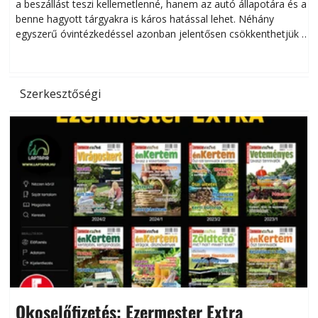
a beszállást teszi kellemetlenné, hanem az autó állapotára és a
benne hagyott tárgyakra is káros hatással lehet. Néhány
egyszerű óvintézkedéssel azonban jelentősen csökkenthetjük a
hőség káros hatásait.
l
Szerkesztőségi
Okoselőfizetés: Ezermester Extra