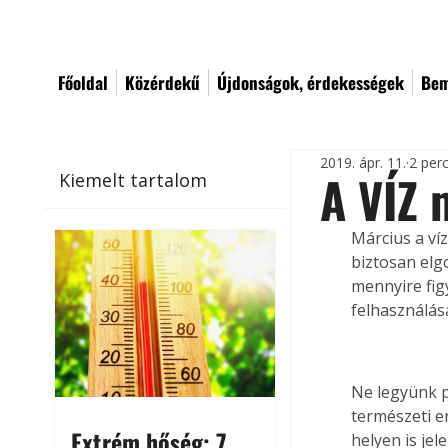
Főoldal
Közérdekű
Újdonságok, érdekességek
Bem
2019. ápr. 11.
2 per
A VÍZ 
Kiemelt tartalom
Március a ví
biztosan elg
mennyire figy
felhasználás
Ne legyünk p
természeti e
Extrém hőség: 7
helyen is jel