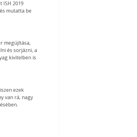
t ISH 2019 
 és mutatta be 
r megújítása, 
ni és sorjázni, a 
g kivitelben is 
iszen ezek 
y van rá, nagy 
tésében. 