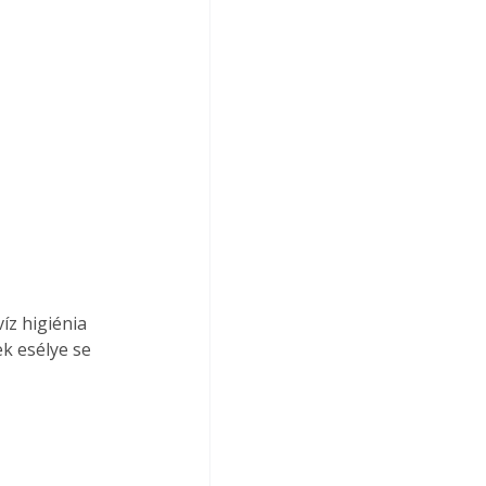
íz higiénia 
k esélye se 