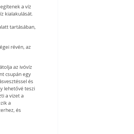
egítenek a víz 
 kialakulását.
latt tartásában, 
gei révén, az 
olja az ivóvíz 
int csupán egy 
svesztéssel és 
 lehetővé teszi 
i a vizet a 
zik a 
erhez, és 