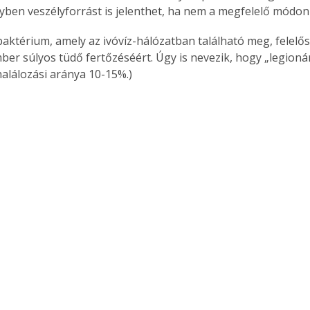
yben veszélyforrást is jelenthet, ha nem a megfelelő módon 
 baktérium, amely az ivóvíz-hálózatban található meg, felelő
ber súlyos tüdő fertőzéséért. Úgy is nevezik, hogy „legionár
halálozási aránya 10-15%.)