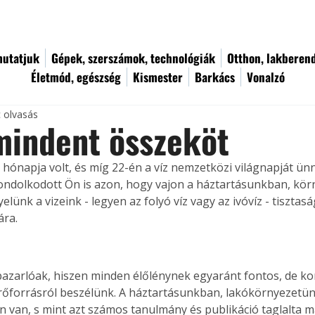
utatjuk
Gépek, szerszámok, technológiák
Otthon, lakberen
Életmód, egészség
Kismester
Barkács
Vonalzó
c olvasás
mindent összeköt
z hónapja volt, és míg 22-én a víz nemzetközi világnapját ün
ondolkodott Ön is azon, hogy vajon a háztartásunkban, kö
elünk a vizeink - legyen az folyó víz vagy az ivóvíz - tisztasá
ára.
azarlóak, hiszen minden élőlénynek egyaránt fontos, de ko
rőforrásról beszélünk. A háztartásunkban, lakókörnyezetün
en van, s mint azt számos tanulmány és publikáció taglalta már