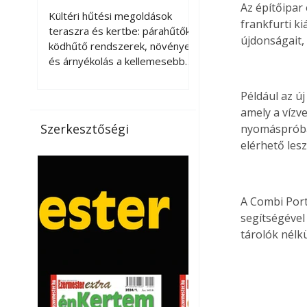
kellemesebbé a
Az építőipar
Kültéri hűtési megoldások
frankfurti k
teraszt és a kertet?
teraszra és kertbe: párahűtők,
újdonságait,
ködhűtő rendszerek, növények
és árnyékolás a kellemesebb
nyári mikroklímáért. A kültéri
hűtés kérdése az utóbbi
Például az új
években egyre nagyobb
amely a vízve
jelentőséget kapott, ahogy a
Szerkesztőségi
nyomáspróba 
nyári hőhullámok gyakoribbá és
elérhető les
intenzívebbé váltak. Míg
korábban elsősorban a beltéri
klímaberendezések jelentették
a megoldást a meleg ellen, ma
A Combi Port
már egyre többen keresnek
segítségével
olyan kültéri hűtési
tárolók nélk
lehetőségeket is, amelyek a
teraszok, erkélyek, kertek vagy
vendégl