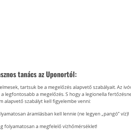
sznos tanács az Uponortól:
elmesek, tartsuk be a megelőzés alapvető szabályait. Az ivóv
 a legfontosabb a megelőzés. S hogy a legionella fertőzésne
m alapvető szabályt kell figyelembe venni:
folyamatosan áramlásban kell lennie (ne legyen „pangó” víz)!
g folyamatosan a megfelelő vízhőmérséklet!