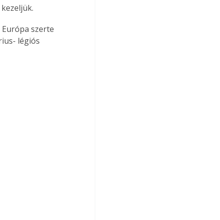
kezeljük.
s Európa szerte 
ius- légiós 