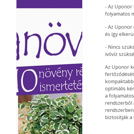
Ezermester lapszámai. A
Ezermester lapszámai
- Az Uponor 
Laptapir kényelmes megoldás,
Laptapir kényelmes 
folyamatos m
mert: – t
mert: – t
- Az Uponor c
és így elkerü
- Nincs szük
ivóvíz szüks
Az Uponor kö
fertőződését
kompaktabb é
optimális ké
a folyamatos
rendszerből 
rendszerben.
biztosítják a