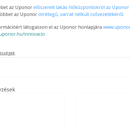
bbet az Uponor 
előszerelt lakás-hőközpontokról az Uponor
többet az Uponor 
ötrétegű, varrat nélküli csővezetékéről
. 
ormációért látogasson el az Uponor honlapjára 
www.uponor
.uponor.hu/innovacio
kességek
yzések