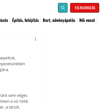
FELIRATKOZÁS
dezés
Építés, felújítás
Kert, növényápolás
Női vonal
nepeltük, 
rnyezetünkben 
gára, 
ránt sem véges 
kben a víz több 
, a tárolt, 