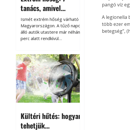
pangó víz eg
tanács, amivel
megóvhatjuk
A legionella
Ismét extrém hőség várható
több ezer em
autónkat a nyári
Magyarországon. A tűző napon
betegség”, (
álló autók utastere már néhány
károktól
perc alatt rendkívül
felmelegszik, és rövid időn belül
akár a 60-70 °C-ot is
megközelítheti. Ez nemcsak a
beszállást teszi kellemetlenné,
hanem az autó állapotára és a
benne hagyott tárgyakra is
káros hatással lehet. Néhány
egyszerű óvintézkedéssel
azonban jelentősen
csökkenthetjük a hőség káros
hatásait.
Kültéri hűtés: hogyan
tehetjük