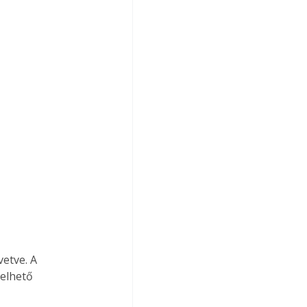
etve. A 
elhető 