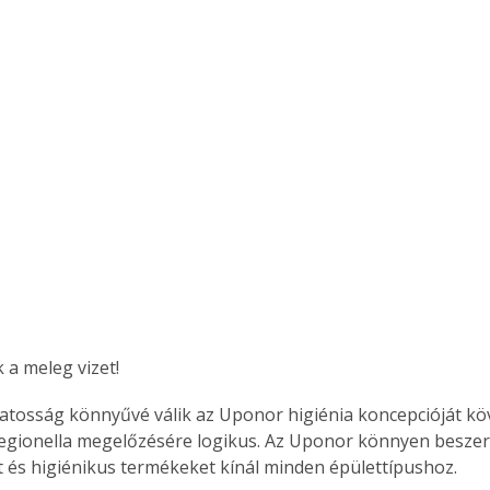
Együtt jobban megéri!
Bővebb információ itt!
k az
Együtt jobban megéri! A
mester
könyvek tetszőleges
er Old
párosítással kedvezményes
áron, 0 Ft postaköltséggel
ptapir új,
megrendelhetők!
és egyedi
tt
lvasására
elefonon
k a meleg vizet! 
nyelmesen
ben vagy
zatosság könnyűvé válik az Uponor higiénia koncepcióját köv
t is
egionella megelőzésére logikus. Az Uponor könnyen beszer
. Bárhol,
ön élve
 és higiénikus termékeket kínál minden épülettípushoz. 
ashatók az