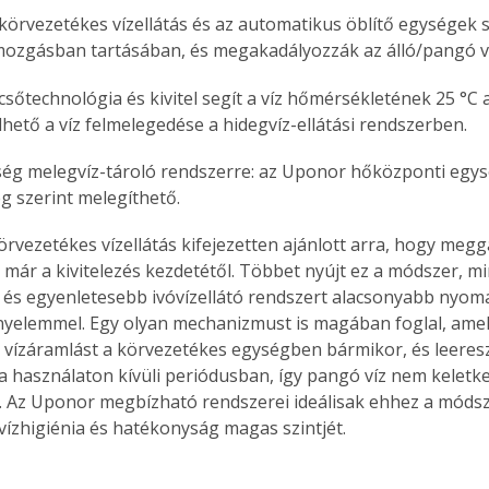
. A
körvezetékes vízellátás és az automatikus öblítő egységek s
megoldás,
ozgásban tartásában, és megakadályozzák az álló/pangó víz
sőtechnológia és kivitel segít a víz hőmérsékletének 25 °C a
lhető a víz felmelegedése a hidegvíz-ellátási rendszerben.
ség melegvíz-tároló rendszerre: az Uponor hőközponti egysé
ég szerint melegíthető.
rvezetékes vízellátás kifejezetten ajánlott arra, hogy meggát
 már a kivitelezés kezdetétől. Többet nyújt ez a módszer, m
s egyenletesebb ivóvízellátó rendszert alacsonyabb nyomá
nyelemmel. Egy olyan mechanizmust is magában foglal, amely
 vízáramlást a körvezetékes egységben bármikor, és leereszt
a használaton kívüli periódusban, így pangó víz nem keletke
 Az Uponor megbízható rendszerei ideálisak ehhez a módsz
 vízhigiénia és hatékonyság magas szintjét.