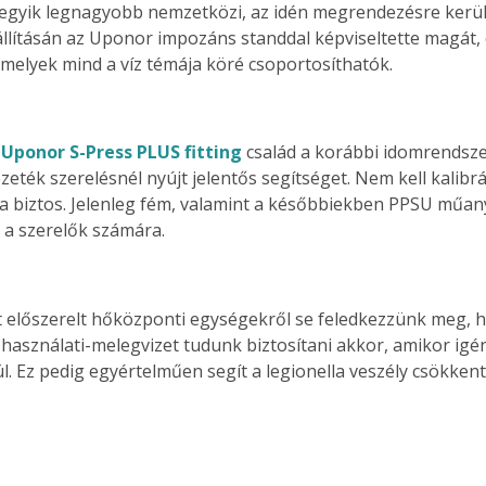
 egyik legnagyobb nemzetközi, az idén megrendezésre kerül
iállításán az Uponor impozáns standdal képviseltette magát,
 melyek mind a víz témája köré csoportosíthatók.
 
Uponor S-Press PLUS fitting
 család a korábbi idomrendsze
zeték szerelésnél nyújt jelentős segítséget. Nem kell kalibrál
biztos. Jelenleg fém, valamint a későbbiekben PPSU műanya
z a szerelők számára.
 előszerelt hőközponti egységekről se feledkezzünk meg, h
 használati-melegvizet tudunk biztosítani akkor, amikor igén
ül. Ez pedig egyértelműen segít a legionella veszély csökken