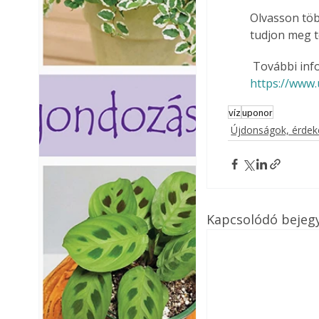
Olvasson tö
tudjon meg 
 További inf
https://www
víz
uponor
Újdonságok, érde
Kapcsolódó bejeg