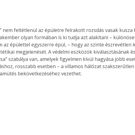
. A
megoldás,
ó” nem feltétlenül az épületre felrakott rozsdás vasak kusza 
zakember olyan formában is ki tudja azt alakítani – különöse
m az épülettel egyszerre épül, – hogy az szinte észrevétlen 
ztétikai megjelenését. A védelmi eszközök kiválasztásának é
sa” szabálya van, amelyek figyelmen kívül hagyása jobb ese
shoz, rosszabb esetben – a villamos hálózat szakszerűtlen á
ramütés bekövetkezéséhez vezethet.