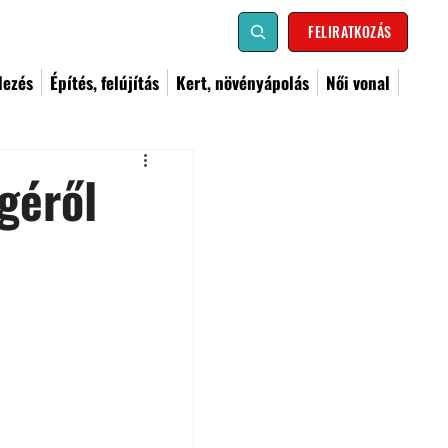
FELIRATKOZÁS
dezés
Építés, felújítás
Kert, növényápolás
Női vonal
géről