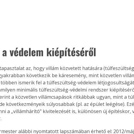
 a védelem kiépítéséről 
tapasztalat az, hogy villám közvetett hatására (túlfeszültség
yakrabban következik be káresemény, mint közvetlen villám
 többen ismerik fel a túlfeszültség-védelem létjogosultságá
milyen minimális túlfeszültség-védelmi rendszer kiépítéséről
erint a közvetlen villámcsapások ritkábbak ugyan, mint a tú
de következményeik súlyosabbak (pl. az épület leégése). Ezé
ni a „villámhárító” kivitelezését is, különösen új építéskor, 
.
ermester alábbi nyomtatott lapszámában érhető el: 2012/máj