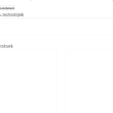
ámvédelem
, technológiák
yzések
ertben,
Gyógyító növények: a
sban
természet kincsei az