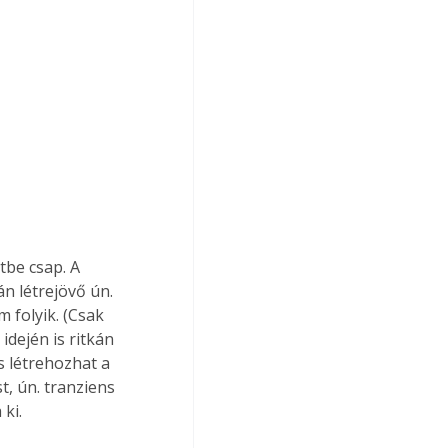
be csap. A 
án létrejövő ún. 
folyik. (Csak 
dején is ritkán 
s létrehozhat a 
, ún. tranziens 
ki. 