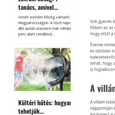
tanács, amivel
megóvhatjuk
Ismét extrém hőség várható
Sok gyerek és
autónkat a nyári
Magyarországon. A tűző napon
Ebben az az 
álló autók utastere már néhány
károktól
hogy ettől a 
perc alatt rendkívül
felmelegszik, és rövid időn belül
Évente minte
akár a 60-70 °C-ot is
és október k
megközelítheti. Ez nemcsak a
beszállást teszi kellemetlenné,
balesetekről
hanem az autó állapotára és a
tehát, hogy 
benne hagyott tárgyakra is
is foglalkoz
káros hatással lehet. Néhány
egyszerű óvintézkedéssel
A villá
azonban jelentősen
csökkenthetjük a hőség káros
hatásait.
Kültéri hűtés: hogyan
A villám töb
talppontján 
tehetjük
közismert a 