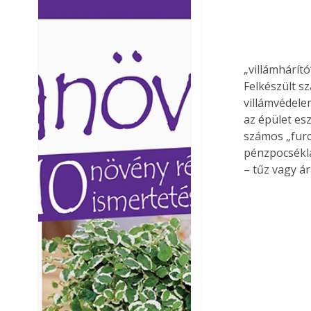
Ezermester lapszámai. A
Ezermester lapszámai
Laptapir kényelmes megoldás,
Laptapir kényelmes 
mert: – t
mert: – t
„villámhárít
Felkészült s
villámvédele
az épület es
számos „furc
pénzpocséklá
– tűz vagy á