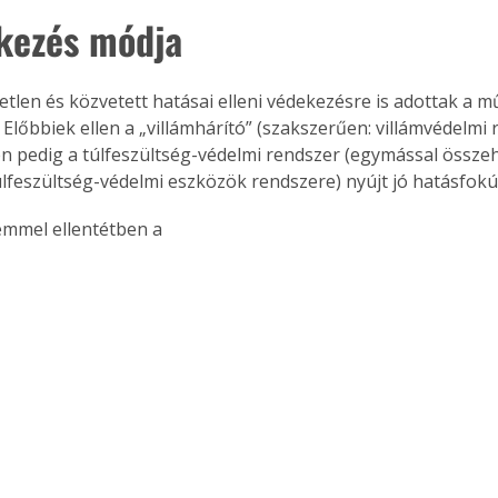
kezés módja
etlen és közvetett hatásai elleni védekezésre is adottak a m
Együtt jobban megéri!
Előbbiek ellen a „villámhárító” (szakszerűen: villámvédelmi 
Bővebb információ itt!
en pedig a túlfeszültség-védelmi rendszer (egymással össze
k az
Együtt jobban megéri! A
mester
könyvek tetszőleges
feszültség-védelmi eszközök rendszere) nyújt jó hatásfokú
er Old
párosítással kedvezményes
áron, 0 Ft postaköltséggel
emmel ellentétben a 
ptapir új,
megrendelhetők!
és egyedi
tt
lvasására
elefonon
nyelmesen
ben vagy
t is
. Bárhol,
ön élve
ashatók az