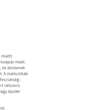
 miatt) 
csapás miatt. 
t, és döntenek 
. A statisztikák 
lfeszültség-
rt célszerű 
vagy épület 
us.