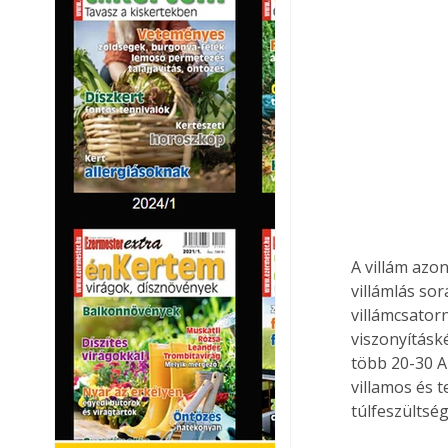
A villám azo
villámlás sor
villámcsator
viszonyításk
több 20-30 A-
villamos és 
túlfeszültsé