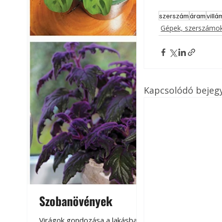
szerszám
áram
vill
Gépek, szerszámok
Kapcsolódó bejeg
Szobanövények
Virágoskert: k
teraszon, laká
Virágok gondozása a lakásban,