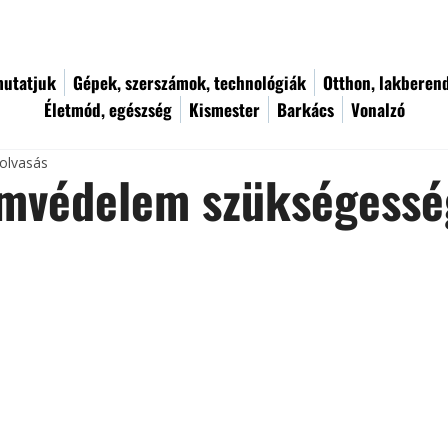
utatjuk
Gépek, szerszámok, technológiák
Otthon, lakberen
Életmód, egészség
Kismester
Barkács
Vonalzó
 olvasás
ámvédelem szükségessé