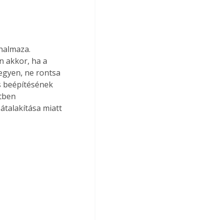
halmaza. 
n akkor, ha a 
legyen, ne rontsa 
s beépítésének 
tben 
talakítása miatt 