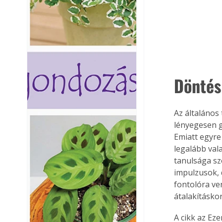
Döntés
Az általános 
lényegesen g
Emiatt egyre
legalább vala
tanulsága sz
impulzusok, 
fontolóra ven
átalakításkor
A cikk az Ez