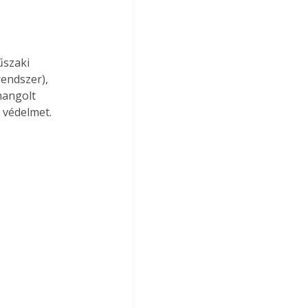
űszaki 
rendszer), 
hangolt 
 védelmet.