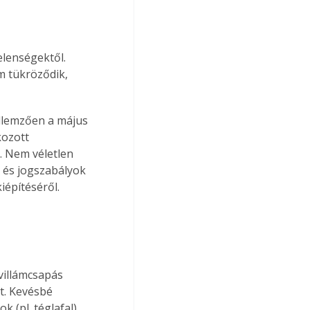
elenségektől. 
m tükröződik, 
llemzően a május 
kozott 
. Nem véletlen 
 és jogszabályok 
iépítéséről.
villámcsapás 
t. Kevésbé 
 (pl. téglafal) 