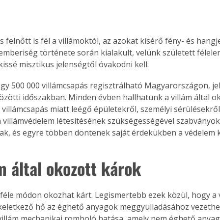
 felnőtt is fél a villámoktól, az azokat kísérő fény- és hangj
emberiség története során kialakult, velünk született félele
kissé misztikus jelenségtől óvakodni kell.
gy 500 000 villámcsapás regisztrálható Magyarországon, je
özötti időszakban. Minden évben hallhatunk a villám által o
: villámcsapás miatt leégő épületekről, személyi sérülésekről
a villámvédelem létesítésének szükségességével szabványok
nak, és egyre többen döntenek saját érdekükben a védelem k
m által okozott károk
bféle módon okozhat kárt. Legismertebb ezek közül, hogy a 
keletkező hő az éghető anyagok meggyulladásához vezethe
villám mechanikai romboló hatása, amely nem éghető anyagok