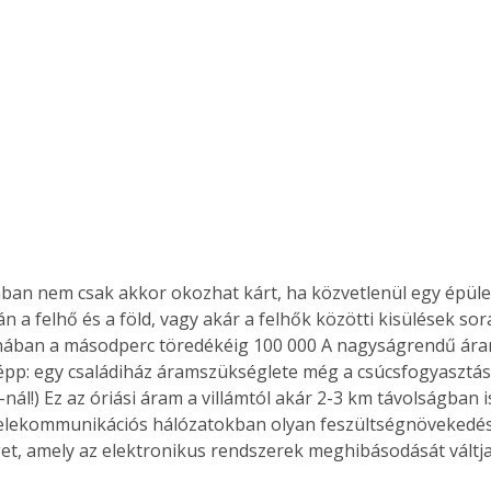
nban nem csak akkor okozhat kárt, ha közvetlenül egy épület
án a felhő és a föld, vagy akár a felhők közötti kisülések sor
nában a másodperc töredékéig 100 000 A nagyságrendű áram 
épp: egy családiház áramszükséglete még a csúcsfogyasztás i
nál!) Ez az óriási áram a villámtól akár 2-3 km távolságban i
telekommunikációs hálózatokban olyan feszültségnövekedést
get, amely az elektronikus rendszerek meghibásodását váltja 