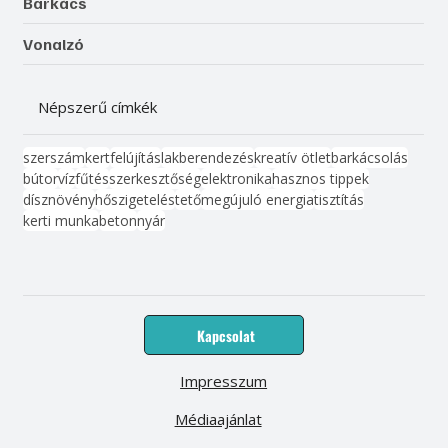
Barkács
Vonalzó
Népszerű címkék
szerszám
kert
felújítás
lakberendezés
kreatív ötlet
barkácsolás
bútor
víz
fűtés
szerkesztőség
elektronika
hasznos tippek
dísznövény
hőszigetelés
tető
megújuló energia
tisztítás
kerti munka
beton
nyár
Kapcsolat
Impresszum
Médiaajánlat