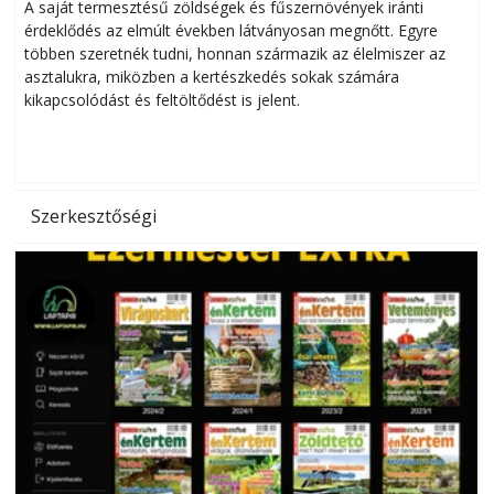
Helytakarékos kertészkedés
A saját termesztésű zöldségek és fűszernövények iránti
érdeklődés az elmúlt években látványosan megnőtt. Egyre
többen szeretnék tudni, honnan származik az élelmiszer az
l
asztalukra, miközben a kertészkedés sokak számára
kikapcsolódást és feltöltődést is jelent.
é
d
Szerkesztőségi