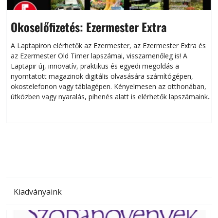
Okoselőfizetés: Ezermester Extra
A Laptapiron elérhetők az Ezermester, az Ezermester Extra és
az Ezermester Old Timer lapszámai, visszamenőleg is! A
Laptapir új, innovatív, praktikus és egyedi megoldás a
L
nyomtatott magazinok digitális olvasására számítógépen,
okostelefonon vagy táblagépen. Kényelmesen az otthonában,
útközben vagy nyaralás, pihenés alatt is elérhetők lapszámaink.
ú
Bárhol, bármikor, akár külföldön élve vagy dolgozva is
B
olvashatók az Ezermester lapszámai. A Laptapir kényelmes
megoldás, mert: – t
Kiadványaink