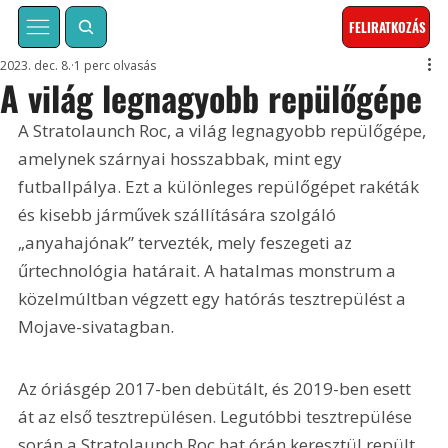
FELIRATKOZÁS
2023. dec. 8.
1 perc olvasás
A világ legnagyobb repülőgépe
A Stratolaunch Roc, a világ legnagyobb repülőgépe, 
amelynek szárnyai hosszabbak, mint egy 
futballpálya. Ezt a különleges repülőgépet rakéták 
és kisebb járművek szállítására szolgáló 
„anyahajónak” tervezték, mely feszegeti az 
űrtechnológia határait. A hatalmas monstrum a 
közelmúltban végzett egy hatórás tesztrepülést a 
Mojave-sivatagban.
Az óriásgép 2017-ben debütált, és 2019-ben esett 
át az első tesztrepülésen. Legutóbbi tesztrepülése 
során a Stratolaunch Roc hat órán keresztül repült, 