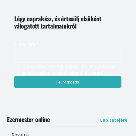
Légy naprakész, és értesülj elsőként
válogatott tartalmainkról
E-mail cím
*
Igen, szeretnék feliratkozni, és elfogadom az 
adatkezelést. 
Adatvédelmi tájékoztató
Feliratkozás
Ezermester online
Lap tetejére
Rovatok