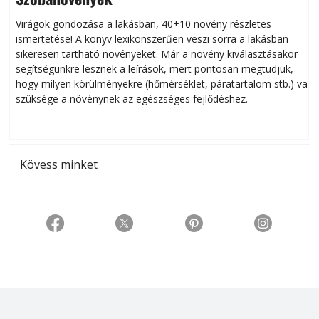
Virágok gondozása a lakásban, 40+10 növény részletes
ismertetése! A könyv lexikonszerűen veszi sorra a lakásban
s
sikeresen tart­ha­tó növényeket. Már a növény kiválasztásakor
h
segítségünkre lesznek a leírások, mert pontosan megtudjuk,
k
hogy milyen körülményekre (hőmérséklet, páratartalom stb.) van
szüksége a növénynek az egészséges fejlődéshez.
t
Kövess minket