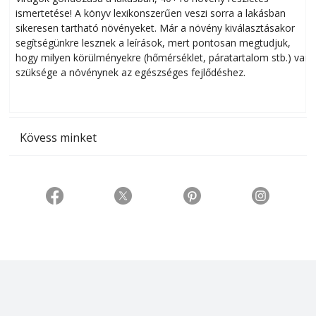
ismertetése! A könyv lexikonszerűen veszi sorra a lakásban
s
sikeresen tart­ha­tó növényeket. Már a növény kiválasztásakor
h
segítségünkre lesznek a leírások, mert pontosan megtudjuk,
k
hogy milyen körülményekre (hőmérséklet, páratartalom stb.) van
szüksége a növénynek az egészséges fejlődéshez.
t
Kövess minket