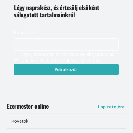
Légy naprakész, és értesülj elsőként
válogatott tartalmainkról
E-mail cím
*
Igen, szeretnék feliratkozni, és elfogadom az 
adatkezelést. 
Adatvédelmi tájékoztató
Feliratkozás
Ezermester online
Lap tetejére
Rovatok