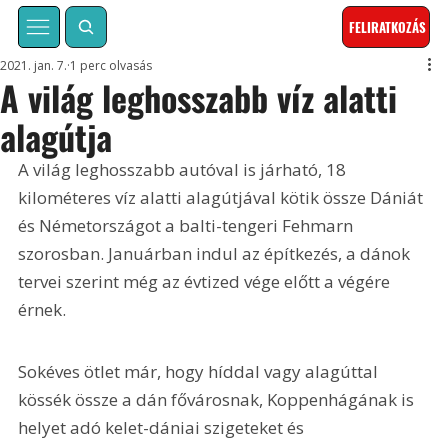
FELIRATKOZÁS
2021. jan. 7.
1 perc olvasás
A világ leghosszabb víz alatti
alagútja
A világ leghosszabb autóval is járható, 18 
kilométeres víz alatti alagútjával kötik össze Dániát 
és Németországot a balti-tengeri Fehmarn 
szorosban. Januárban indul az építkezés, a dánok 
tervei szerint még az évtized vége előtt a végére 
érnek. 
Sokéves ötlet már, hogy híddal vagy alagúttal 
kössék össze a dán fővárosnak, Koppenhágának is 
helyet adó kelet-dániai szigeteket és 