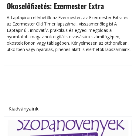
Okoselőfizetés: Ezermester Extra
A Laptapiron elérhetők az Ezermester, az Ezermester Extra és
az Ezermester Old Timer lapszámai, visszamenőleg is! A
Laptapir új, innovatív, praktikus és egyedi megoldás a
L
nyomtatott magazinok digitális olvasására számítógépen,
okostelefonon vagy táblagépen. Kényelmesen az otthonában,
útközben vagy nyaralás, pihenés alatt is elérhetők lapszámaink.
ú
Bárhol, bármikor, akár külföldön élve vagy dolgozva is
B
olvashatók az Ezermester lapszámai. A Laptapir kényelmes
megoldás, mert: – t
Kiadványaink