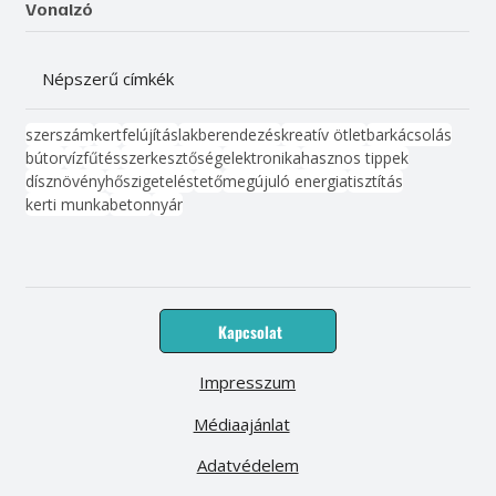
Vonalzó
Népszerű címkék
szerszám
kert
felújítás
lakberendezés
kreatív ötlet
barkácsolás
bútor
víz
fűtés
szerkesztőség
elektronika
hasznos tippek
dísznövény
hőszigetelés
tető
megújuló energia
tisztítás
kerti munka
beton
nyár
Kapcsolat
Impresszum
Médiaajánlat
Adatvédelem