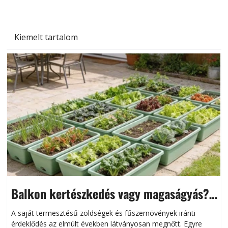
Kiemelt tartalom
Balkon kertészkedés vagy magaságyás?
Helytakarékos kertészkedés
A saját termesztésű zöldségek és fűszernövények iránti
érdeklődés az elmúlt években látványosan megnőtt. Egyre