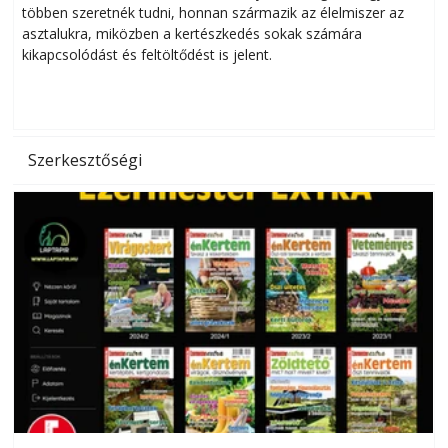
többen szeretnék tudni, honnan származik az élelmiszer az
l
asztalukra, miközben a kertészkedés sokak számára
kikapcsolódást és feltöltődést is jelent.
é
d
Szerkesztőségi