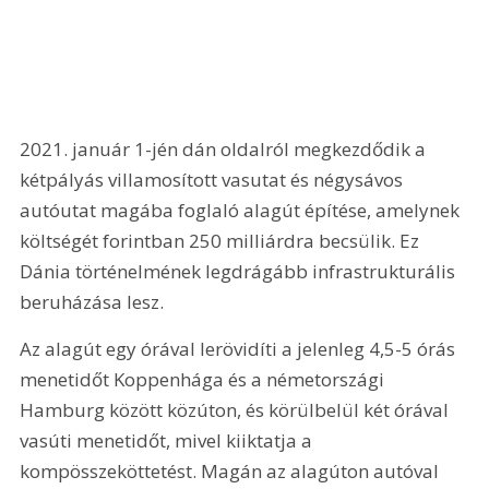
2021. január 1-jén dán oldalról megkezdődik a 
kétpályás villamosított vasutat és négysávos 
autóutat magába foglaló alagút építése, amelynek 
költségét forintban 250 milliárdra becsülik. Ez 
Dánia történelmének legdrágább infrastrukturális 
beruházása lesz. 
Az alagút egy órával lerövidíti a jelenleg 4,5-5 órás 
menetidőt Koppenhága és a németországi 
Hamburg között közúton, és körülbelül két órával 
vasúti menetidőt, mivel kiiktatja a 
kompösszeköttetést. Magán az alagúton autóval 