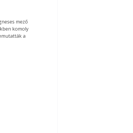
ágneses mező 
vekben komoly 
emutatták a 