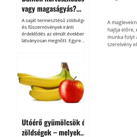
vagy magaságyás?
Helytakarékos
A saját termesztésű zöldségek
A maglevekne
kertészkedés
és fűszernövények iránti
hajtja előre,
érdeklődés az elmúlt években
munka folyt 
látványosan megnőtt. Egyre
szerelvény e
többen szeretnék tudni, honnan
származik az élelmiszer az
asztalukra, miközben a
kertészkedés sokak számára
kikapcsolódást és feltöltődést
is jelent.
Utóérő gyümölcsök és
zöldségek – melyek