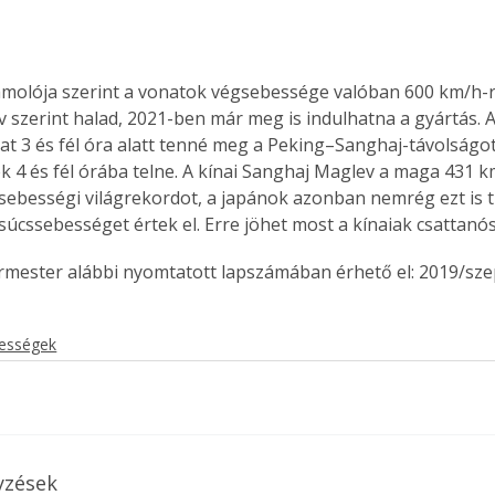
olója szerint a vonatok végsebessége valóban 600 km/h-ra
v szerint halad, 2021-ben már meg is indulhatna a gyártás. 
nat 3 és fél óra alatt tenné meg a Peking–Sanghaj-távolságot
 4 és fél órába telne. A kínai Sanghaj Maglev a maga 431 k
a sebességi világrekordot, a japánok azonban nemrég ezt is t
súcssebességet értek el. Erre jöhet most a kínaiak csattanós
ermester alábbi nyomtatott lapszámában érhető el: 2019/sz
kességek
yzések