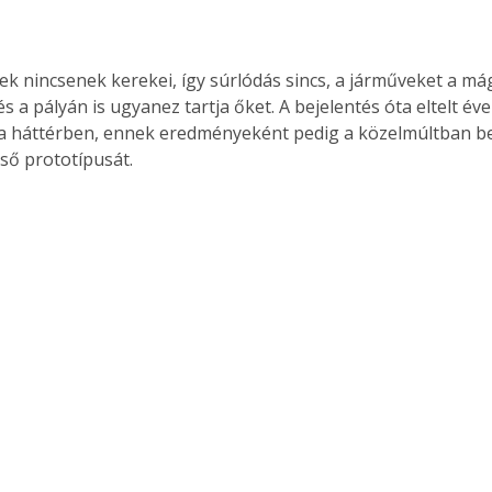
k nincsenek kerekei, így súrlódás sincs, a járműveket a m
 és a pályán is ugyanez tartja őket. A bejelentés óta eltelt é
a háttérben, ennek eredményeként pedig a közelmúltban b
lső prototípusát.