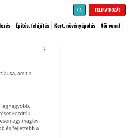
FELIRATKOZÁS
dezés
Építés, felújítás
Kert, növényápolás
Női vonal
típusa, amit a 
g legnagyobb, 
tését kezdték 
tesen egy maglev-
b és fejlettebb a 