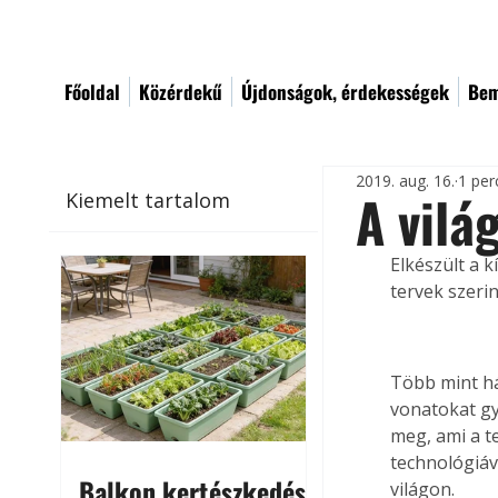
Főoldal
Közérdekű
Újdonságok, érdekességek
Bem
2019. aug. 16.
1 per
A vilá
Kiemelt tartalom
Elkészült a 
tervek szeri
Több mint há
vonatokat gy
meg, ami a t
technológiáv
Balkon kertészkedés
világon.