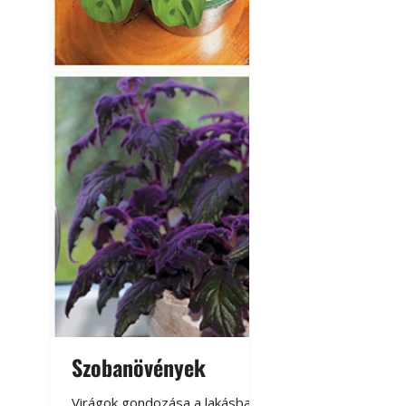
Szobanövények
Virágoskert: k
teraszon, laká
Virágok gondozása a lakásban,