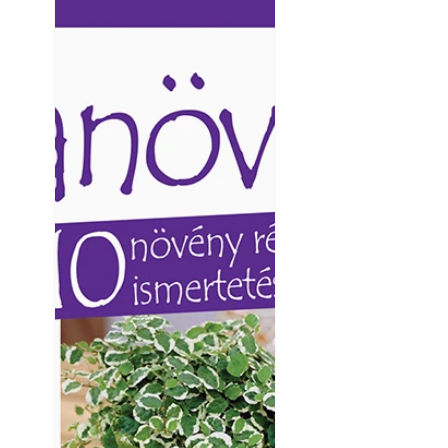
Ezermester lapszámai. A
Ezermester lapszámai
Laptapir kényelmes megoldás,
Laptapir kényelmes 
mert: – t
mert: – t