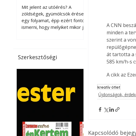
érnek tovább leszedés
Mit jelent az utóérés? A
után?
zöldségek, gyümölcsök érése
egy folyamat, épp ezért fontos
A CNN beszám
ismerni, hogy melyiket mikor jó
minden a ter
leszedni. Meg kell különböztetni
szerint a vo
a gazdasági és a biológiai
repülőgépnek
érettséget. Például a
paradicsomot sokszor
át tartotta 
Szerkesztőségi
gazdasági érettségben, azaz
585 km/h-s c
félig éretten szedik le, ezután
utaztatják hosszan, és még
A cikk az Ez
pulton tartható kell legyen.
Utóérik eközben, de nem lesz
kreatív ötlet
olyan ízű, mint amit a saját
Újdonságok, érde
kertünkben, biológiai
érettségben szedünk le. Teljes
érettségben szedve nem
tárolható h
Kapcsolódó bejeg