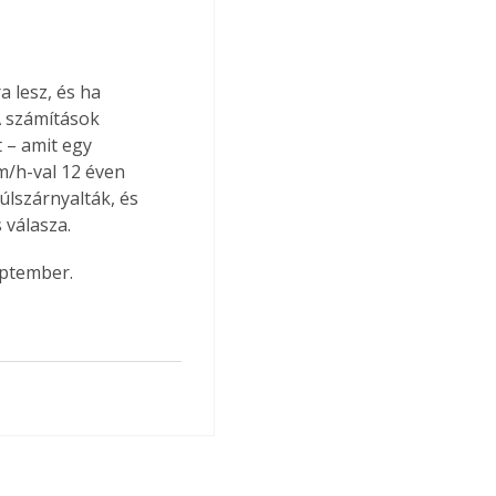
 lesz, és ha 
A számítások 
 – amit egy 
m/h-val 12 éven 
úlszárnyalták, és 
 válasza.
eptember.