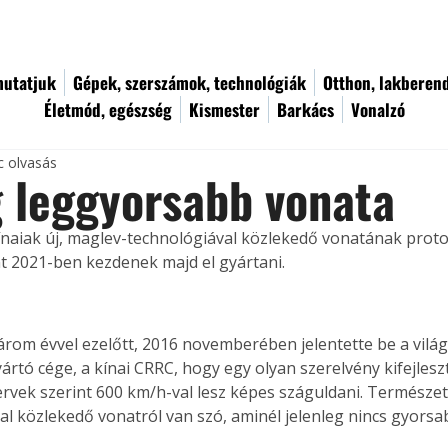
utatjuk
Gépek, szerszámok, technológiák
Otthon, lakberen
Életmód, egészség
Kismester
Barkács
Vonalzó
c olvasás
g leggyorsabb vonata
kínaiak új, maglev-technológiával közlekedő vonatának proto
nt 2021-ben kezdenek majd el gyártani. 
rom évvel ezelőtt, 2016 novemberében jelentette be a vilá
ártó cége, a kínai CRRC, hogy egy olyan szerelvény kifejlesz
ervek szerint 600 km/h-val lesz képes száguldani. Természe
al közlekedő vonatról van szó, aminél jelenleg nincs gyorsab