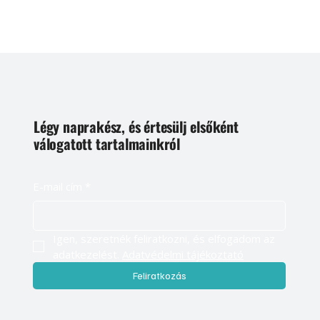
Légy naprakész, és értesülj elsőként
válogatott tartalmainkról
E-mail cím
*
Igen, szeretnék feliratkozni, és elfogadom az 
adatkezelést. 
Adatvédelmi tájékoztató
Feliratkozás