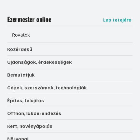
Ezermester online
Lap tetejére
Rovatok
Közérdekű
Újdonságok, érdekességek
Bemutatjuk
Gépek, szerszámok, technológiák
Építés, felújítás
Otthon, lakberendezés
Kert, növényápolás
Női vonal