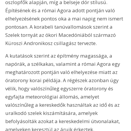
oszlopfők alapján, míg a belseje dór stílusú. 
Építésének és a római Agora adott pontján való 
elhelyezésének pontos oka a mai napig nem ismert 
pontosan. A korabeli tanúvallomások szerint a 
Szelek tornyát az ókori Macedóniából származó 
Küroszi Andronikosz csillagász tervezte.
A kutatások szerint az építmény magassága, a 
napórák, a szélkakas, valamint a római Agora egy 
meghatározott pontján való elhelyezése miatt az 
óratorony korai példája. A régészek azonban úgy 
vélik, hogy valószínűleg egyszerre óratorony és 
egyfajta meteorológiai állomás, amelyet 
valószínűleg a kereskedők használtak az idő és az 
uralkodó szelek kiszámítására, amelyek 
befolyásolták azokat a kereskedelmi útvonalakat, 
amelyeken keresztül az áruik érkeztek.