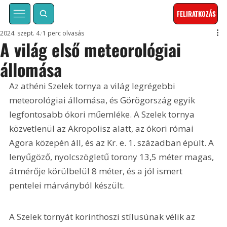
FELIRATKOZÁS
2024. szept. 4.
1 perc olvasás
A világ első meteorológiai
állomása
Az athéni Szelek tornya a világ legrégebbi 
meteorológiai állomása, és Görögország egyik 
legfontosabb ókori műemléke. A Szelek tornya 
közvetlenül az Akropolisz alatt, az ókori római 
Agora közepén áll, és az Kr. e. 1. században épült. A 
lenyűgöző, nyolcszögletű torony 13,5 méter magas, 
átmérője körülbelül 8 méter, és a jól ismert 
pentelei márványból készült. 
A Szelek tornyát korinthoszi stílusúnak vélik az 