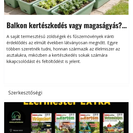
Balkon kertészkedés vagy magaságyás?
Helytakarékos kertészkedés
A saját termesztésű zöldségek és fűszernövények iránti
érdeklődés az elmúlt években látványosan megnőtt. Egyre
többen szeretnék tudni, honnan származik az élelmiszer az
l
asztalukra, miközben a kertészkedés sokak számára
kikapcsolódást és feltöltődést is jelent.
é
d
Szerkesztőségi