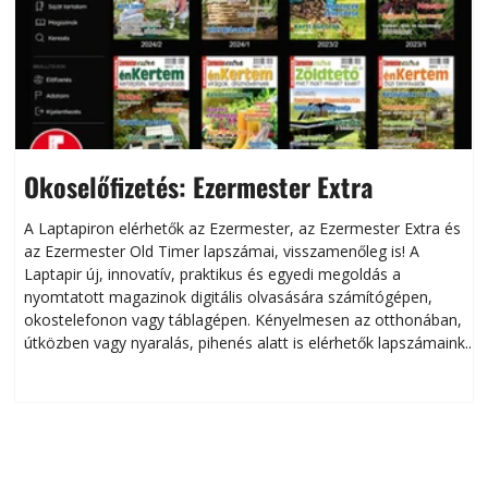
Okoselőfizetés: Ezermester Extra
A Laptapiron elérhetők az Ezermester, az Ezermester Extra és
az Ezermester Old Timer lapszámai, visszamenőleg is! A
Laptapir új, innovatív, praktikus és egyedi megoldás a
L
nyomtatott magazinok digitális olvasására számítógépen,
okostelefonon vagy táblagépen. Kényelmesen az otthonában,
útközben vagy nyaralás, pihenés alatt is elérhetők lapszámaink.
ú
Bárhol, bármikor, akár külföldön élve vagy dolgozva is
B
olvashatók az Ezermester lapszámai. A Laptapir kényelmes
megoldás, mert: – t