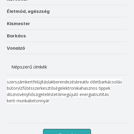
Életmód, egészség
Kismester
Barkács
Vonalzó
Népszerű címkék
szerszám
kert
felújítás
lakberendezés
kreatív ötlet
barkácsolás
bútor
víz
fűtés
szerkesztőség
elektronika
hasznos tippek
dísznövény
hőszigetelés
tető
megújuló energia
tisztítás
kerti munka
beton
nyár