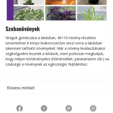
Szobanövények
Virágok gondozása a lakásban, 40+10 növény részletes
ismertetése! A könyv lexikonszerűen veszi sorra a lakásban
s
sikeresen tart­ha­tó növényeket. Már a növény kiválasztásakor
h
segítségünkre lesznek a leírások, mert pontosan megtudjuk,
k
hogy milyen körülményekre (hőmérséklet, páratartalom stb.) van
szüksége a növénynek az egészséges fejlődéshez.
t
Kövess minket