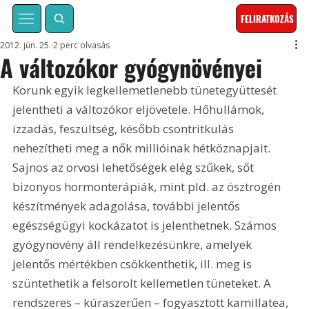
FELIRATKOZÁS
2012. jún. 25.
2 perc olvasás
A változókor gyógynövényei
Korunk egyik legkellemetlenebb tünetegyüttesét 
jelentheti a változókor eljövetele. Hőhullámok, 
izzadás, feszültség, később csontritkulás 
nehezítheti meg a nők millióinak hétköznapjait. 
Sajnos az orvosi lehetőségek elég szűkek, sőt 
bizonyos hormonterápiák, mint pld. az ösztrogén 
készítmények adagolása, további jelentős 
egészségügyi kockázatot is jelenthetnek. Számos 
gyógynövény áll rendelkezésünkre, amelyek 
jelentős mértékben csökkenthetik, ill. meg is 
szüntethetik a felsorolt kellemetlen tüneteket. A 
rendszeres – kúraszerűen – fogyasztott kamillatea, 