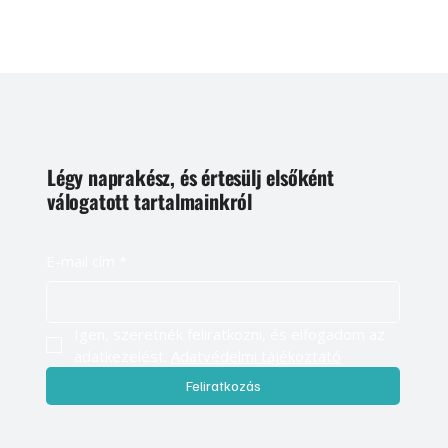
Légy naprakész, és értesülj elsőként
válogatott tartalmainkról
E-mail cím
*
Igen, szeretnék feliratkozni, és elfogadom az 
adatkezelést. 
Adatvédelmi tájékoztató
Feliratkozás