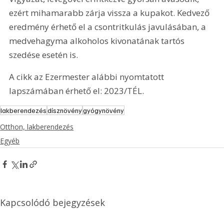
ezért mihamarabb zárja vissza a kupakot. Kedvező 
eredmény érhető el a csontritkulás javulásában, a 
medvehagyma alkoholos kivonatának tartós 
szedése esetén is.
A cikk az Ezermester alábbi nyomtatott 
lapszámában érhető el: 2023/TÉL.
lakberendezés
dísznövény
gyógynövény
Otthon, lakberendezés
Egyéb
Kapcsolódó bejegyzések