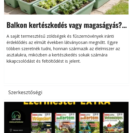
Balkon kertészkedés vagy magaságyás?
Helytakarékos kertészkedés
A saját termesztésű zöldségek és fűszernövények iránti
érdeklődés az elmúlt években látványosan megnőtt. Egyre
többen szeretnék tudni, honnan származik az élelmiszer az
l
asztalukra, miközben a kertészkedés sokak számára
kikapcsolódást és feltöltődést is jelent.
é
d
Szerkesztőségi