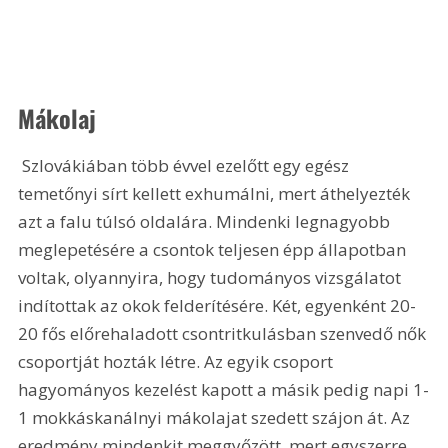
Mákolaj
 Szlovákiában több évvel ezelőtt egy egész 
temetőnyi sírt kellett exhumálni, mert áthelyezték 
azt a falu túlsó oldalára. Mindenki legnagyobb 
meglepetésére a csontok teljesen épp állapotban 
voltak, olyannyira, hogy tudományos vizsgálatot 
indítottak az okok felderítésére. Két, egyenként 20-
20 fős előrehaladott csontritkulásban szenvedő nők 
csoportját hozták létre. Az egyik csoport 
hagyományos kezelést kapott a másik pedig napi 1-
1 mokkáskanálnyi mákolajat szedett szájon át. Az 
eredmény mindenkit meggyőzött, mert egyszerre 