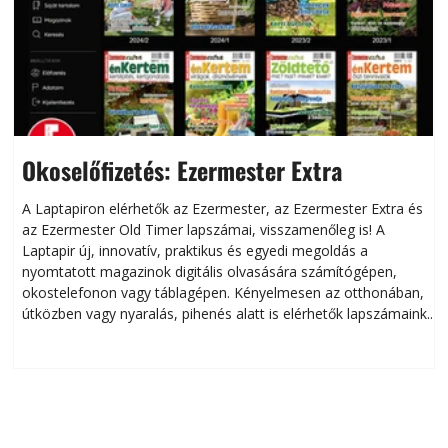
Okoselőfizetés: Ezermester Extra
A Laptapiron elérhetők az Ezermester, az Ezermester Extra és
az Ezermester Old Timer lapszámai, visszamenőleg is! A
Laptapir új, innovatív, praktikus és egyedi megoldás a
L
nyomtatott magazinok digitális olvasására számítógépen,
okostelefonon vagy táblagépen. Kényelmesen az otthonában,
útközben vagy nyaralás, pihenés alatt is elérhetők lapszámaink.
ú
Bárhol, bármikor, akár külföldön élve vagy dolgozva is
B
olvashatók az Ezermester lapszámai. A Laptapir kényelmes
megoldás, mert: – t