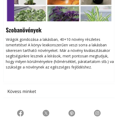
Szobanövények
Virágok gondozása a lakásban, 40+10 növény részletes
ismertetése! A könyv lexikonszerűen veszi sorra a lakásban
s
sikeresen tart­ha­tó növényeket. Már a növény kiválasztásakor
h
segítségünkre lesznek a leírások, mert pontosan megtudjuk,
k
hogy milyen körülményekre (hőmérséklet, páratartalom stb.) van
szüksége a növénynek az egészséges fejlődéshez.
t
Kövess minket