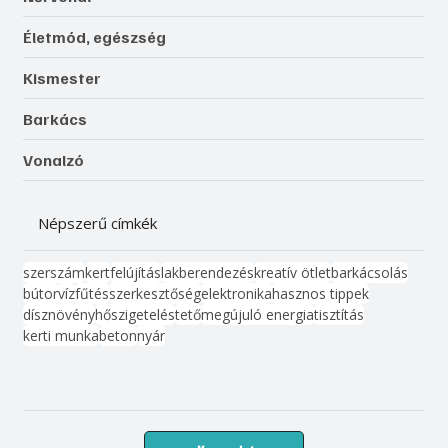
Életmód, egészség
Kismester
Barkács
Vonalzó
Népszerű címkék
szerszám
kert
felújítás
lakberendezés
kreatív ötlet
barkácsolás
bútor
víz
fűtés
szerkesztőség
elektronika
hasznos tippek
dísznövény
hőszigetelés
tető
megújuló energia
tisztítás
kerti munka
beton
nyár