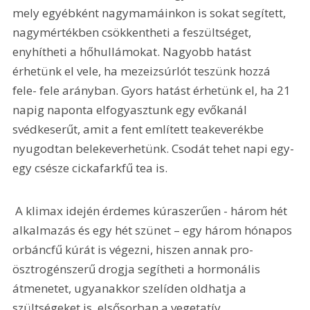
mely egyébként nagymamáinkon is sokat segített, 
nagymértékben csökkentheti a feszültséget, 
enyhítheti a hőhullámokat. Nagyobb hatást 
érhetünk el vele, ha mezeizsúrlót teszünk hozzá 
fele- fele arányban. Gyors hatást érhetünk el, ha 21 
napig naponta elfogyasztunk egy evőkanál 
svédkeserűt, amit a fent említett teakeverékbe 
nyugodtan belekeverhetünk. Csodát tehet napi egy-
egy csésze cickafarkfű tea is. 
 A klimax idején érdemes kúraszerűen - három hét 
alkalmazás és egy hét szünet – egy három hónapos 
orbáncfű kúrát is végezni, hiszen annak pro-
ösztrogénszerű drogja segítheti a hormonális 
átmenetet, ugyanakkor szelíden oldhatja a 
szültségeket is, elsősorban a vegetatív 