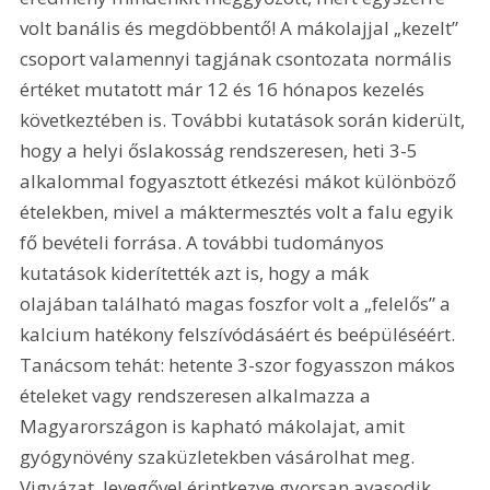
volt banális és megdöbbentő! A mákolajjal „kezelt” 
csoport valamennyi tagjának csontozata normális 
értéket mutatott már 12 és 16 hónapos kezelés 
következtében is. További kutatások során kiderült, 
hogy a helyi őslakosság rendszeresen, heti 3-5 
alkalommal fogyasztott étkezési mákot különböző 
ételekben, mivel a máktermesztés volt a falu egyik 
fő bevételi forrása. A további tudományos 
kutatások kiderítették azt is, hogy a mák 
olajában található magas foszfor volt a „felelős” a 
kalcium hatékony felszívódásáért és beépüléséért. 
Tanácsom tehát: hetente 3-szor fogyasszon mákos 
ételeket vagy rendszeresen alkalmazza a 
Magyarországon is kapható mákolajat, amit 
gyógynövény szaküzletekben vásárolhat meg. 
Vigyázat, levegővel érintkezve gyorsan avasodik, 