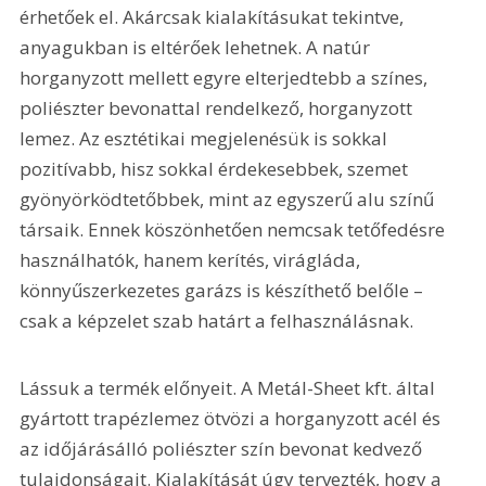
érhetőek el. Akárcsak kialakításukat tekintve, 
anyagukban is eltérőek lehetnek. A natúr 
horganyzott mellett egyre elterjedtebb a színes, 
poliészter bevonattal rendelkező, horganyzott 
lemez. Az esztétikai megjelenésük is sokkal 
pozitívabb, hisz sokkal érdekesebbek, szemet 
gyönyörködtetőbbek, mint az egyszerű alu színű 
társaik. Ennek köszönhetően nemcsak tetőfedésre 
használhatók, hanem kerítés, virágláda, 
könnyűszerkezetes garázs is készíthető belőle – 
csak a képzelet szab határt a felhasználásnak.
Lássuk a termék előnyeit. A Metál-Sheet kft. által 
gyártott trapézlemez ötvözi a horganyzott acél és 
az időjárásálló poliészter szín bevonat kedvező 
tulajdonságait. Kialakítását úgy tervezték, hogy a 