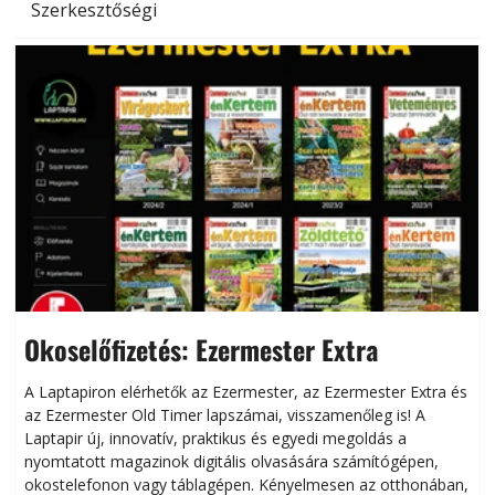
Szerkesztőségi
Okoselőfizetés: Ezermester Extra
A Laptapiron elérhetők az Ezermester, az Ezermester Extra és
az Ezermester Old Timer lapszámai, visszamenőleg is! A
Laptapir új, innovatív, praktikus és egyedi megoldás a
L
nyomtatott magazinok digitális olvasására számítógépen,
okostelefonon vagy táblagépen. Kényelmesen az otthonában,