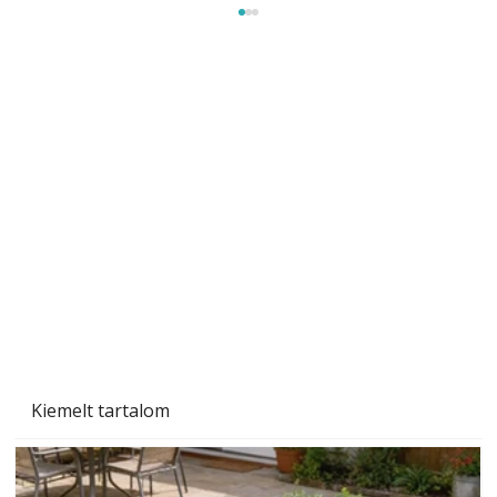
Tiszta homlokzat éveken át
Kiemelt tartalom