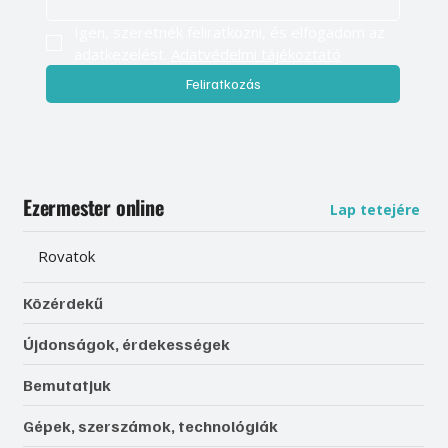
Igen, szeretnék feliratkozni, és elfogadom az 
adatkezelést. 
Adatvédelmi tájékoztató
Feliratkozás
Ezermester online
Lap tetejére
Rovatok
Közérdekű
Újdonságok, érdekességek
Bemutatjuk
Gépek, szerszámok, technológiák