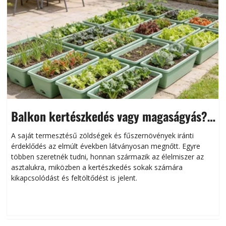
Balkon kertészkedés vagy magaságyás?
Helytakarékos kertészkedés
A saját termesztésű zöldségek és fűszernövények iránti
érdeklődés az elmúlt években látványosan megnőtt. Egyre
többen szeretnék tudni, honnan származik az élelmiszer az
l
asztalukra, miközben a kertészkedés sokak számára
kikapcsolódást és feltöltődést is jelent.
é
d