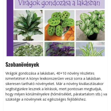
Szobanövények
Virágok gondozása a lakásban, 40+10 növény részletes
ismertetése! A könyv lexikonszerűen veszi sorra a lakásban
s
sikeresen tart­ha­tó növényeket. Már a növény kiválasztásakor
h
segítségünkre lesznek a leírások, mert pontosan megtudjuk,
k
hogy milyen körülményekre (hőmérséklet, páratartalom stb.) van
szüksége a növénynek az egészséges fejlődéshez.
t