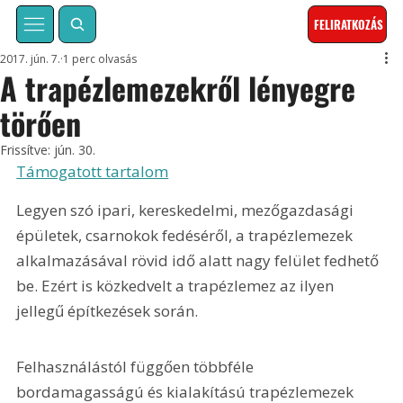
FELIRATKOZÁS
2017. jún. 7.
1 perc olvasás
A trapézlemezekről lényegre
törően
Frissítve:
jún. 30.
Támogatott tartalom
Legyen szó ipari, kereskedelmi, mezőgazdasági 
épületek, csarnokok fedéséről, a trapézlemezek 
alkalmazásával rövid idő alatt nagy felület fedhető 
be. Ezért is közkedvelt a trapézlemez az ilyen 
jellegű építkezések során. 
Felhasználástól függően többféle 
bordamagasságú és kialakítású trapézlemezek 