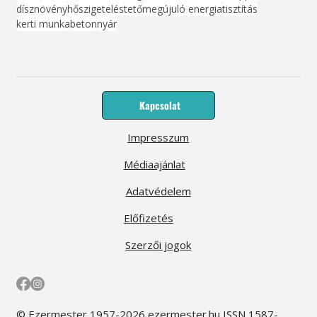
dísznövény
hőszigetelés
tető
megújuló energia
tisztítás
kerti munka
beton
nyár
Kapcsolat
Impresszum
Médiaajánlat
Adatvédelem
Előfizetés
Szerzői jogok
© Ezermester 1957-2026 ezermester.hu ISSN 1587-