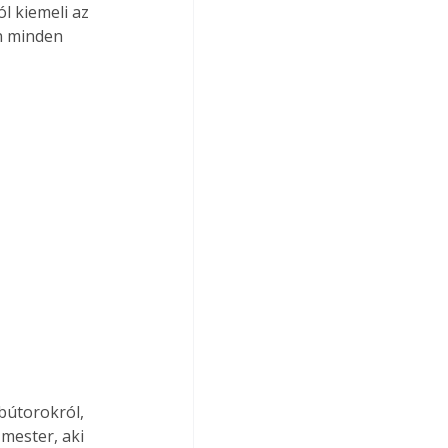
ól kiemeli az 
en minden 
bútorokról, 
mester, aki 