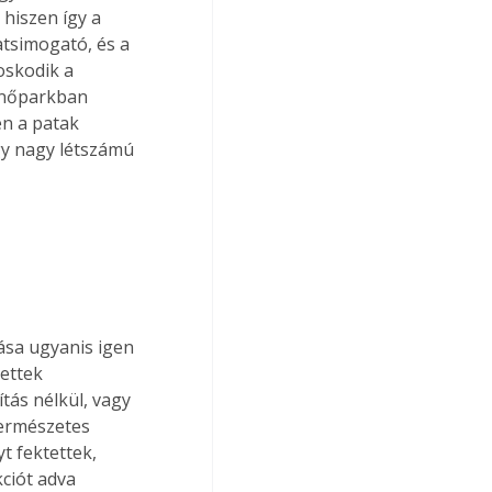
hiszen így a 
atsimogató, és a 
skodik a 
enőparkban 
en a patak 
gy nagy létszámú 
ása ugyanis igen 
ettek 
tás nélkül, vagy 
természetes 
t fektettek, 
kciót adva 