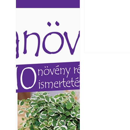
Ezermester lapszámai. A
Ezermester lapszámai
Laptapir kényelmes megoldás,
Laptapir kényelmes 
mert: – t
mert: – t
Utóérő gyümölcsö
érnek tovább lesz
Betonjárda készít