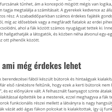
 furcsának tűnhet, ám a koncepció mögött mégis van logika, 
n tagja megtalálja a számításait. A gyerekek kedvence az áll
os rész. A szabadidőparkban számos érdekes fajáték gondo
l, míg az idősebbek vagy a megfáradt fiatalok az erdei pih
csolódni, ahol a fák között számos nyugágyat tettek ki. Inn
t hallgathatják a látogatók, és közben néha átvonul egy-e
az ott pihenők között.
 ami még érdekes lehet
 berendezései fából készült bútorok és hintaágyak kialakít
ár első ránézésre feltűnik, hogy ezek a kerti bútorok nem l
, és ez előnyükre vált. A felhasznált faanyagot szinte átalakí
alakítással építették be a mesterek, ezzel meghagyva a fák 
torok funkcionális részei mellett a látványra is nagy hangsúly
ák vázát adó ágas fákon polcokat is kialakítottak, így új fun