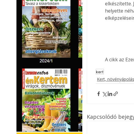
elkészítette.
helyette néh
elképzelései
A cikk az Ez
kert
Kert, növényápolá
Kapcsolódó bejeg