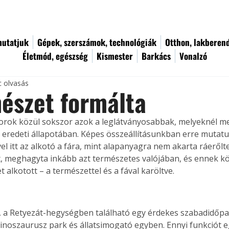
utatjuk
Gépek, szerszámok, technológiák
Otthon, lakberen
Életmód, egészség
Kismester
Barkács
Vonalzó
c olvasás
észet formálta
torok közül sokszor azok a leglátványosabbak, melyeknél me
 eredeti állapotában. Képes összeállításunkban erre mutatu
el itt az alkotó a fára, mint alapanyagra nem akarta ráerőlte
t, meghagyta inkább azt természetes valójában, és ennek 
 alkotott – a természettel és a fával karöltve.
a Retyezát-hegységben található egy érdekes szabadidőpar
dinoszaurusz park és állatsimogató egyben. Ennyi funkciót e