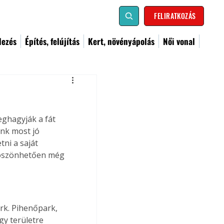
FELIRATKOZÁS
dezés
Építés, felújítás
Kert, növényápolás
Női vonal
ghagyják a fát 
nk most jó 
tni a saját 
köszönhetően még 
k. Pihenőpark, 
gy területre 