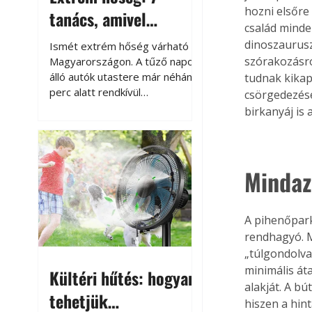
hozni elsőre
tanács, amivel
család minde
megóvhatjuk
dinoszaurusz
Ismét extrém hőség várható
autónkat a nyári
szórakozásró
Magyarországon. A tűző napon
álló autók utastere már néhány
tudnak kikap
károktól
perc alatt rendkívül
csörgedezésé
felmelegszik, és rövid időn belül
birkanyáj is 
akár a 60-70 °C-ot is
megközelítheti. Ez nemcsak a
beszállást teszi kellemetlenné,
hanem az autó állapotára és a
Mindaz
benne hagyott tárgyakra is
káros hatással lehet. Néhány
egyszerű óvintézkedéssel
A pihenőpark
azonban jelentősen
rendhagyó. M
csökkenthetjük a hőség káros
„túlgondolva”
hatásait.
minimális át
Kültéri hűtés: hogyan
alakját. A bú
tehetjük
hiszen a hint