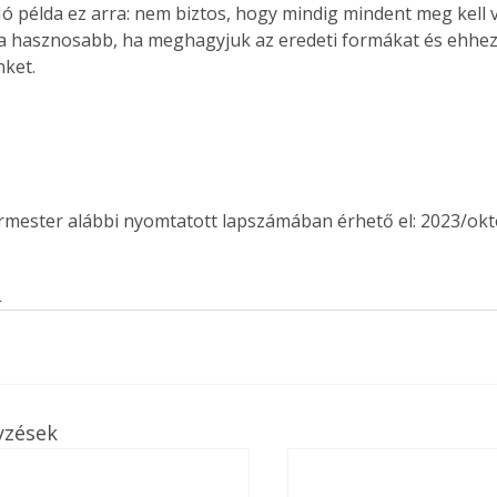
 Jó példa ez arra: nem biztos, hogy mindig mindent meg kell v
a hasznosabb, ha meghagyjuk az eredeti formákat és ehhez i
nket.
ermester alábbi nyomtatott lapszámában érhető el: 2023/okt
s
yzések