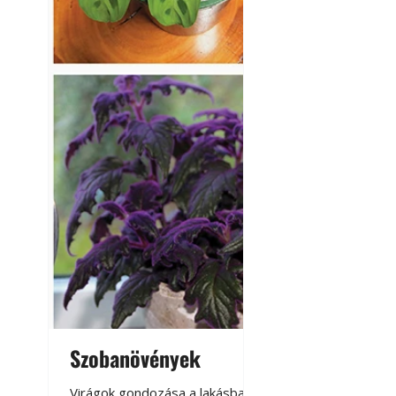
Szobanövények
Virágoskert: k
teraszon, laká
Virágok gondozása a lakásban,