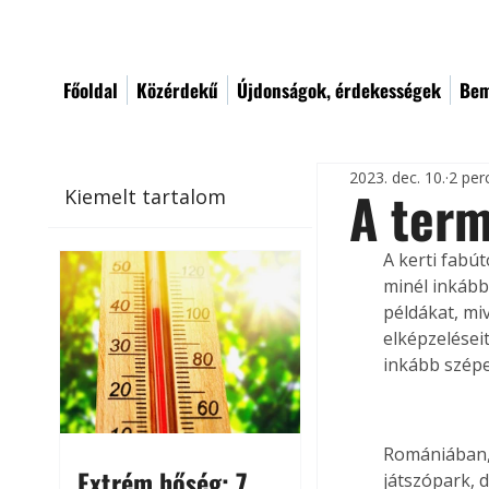
Főoldal
Közérdekű
Újdonságok, érdekességek
Bem
2023. dec. 10.
2 per
A term
Kiemelt tartalom
A kerti fabú
minél inkább
példákat, miv
elképzelései
inkább szépet
Romániában, 
Extrém hőség: 7
játszópark, 