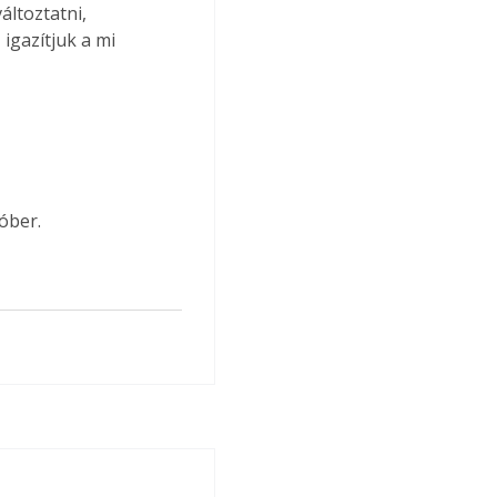
áltoztatni, 
gazítjuk a mi 
óber.