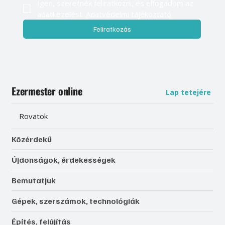
Igen, szeretnék feliratkozni, és elfogadom az 
adatkezelést. 
Adatvédelmi tájékoztató
Feliratkozás
Ezermester online
Lap tetejére
Rovatok
Közérdekű
Újdonságok, érdekességek
Bemutatjuk
Gépek, szerszámok, technológiák
Építés, felújítás