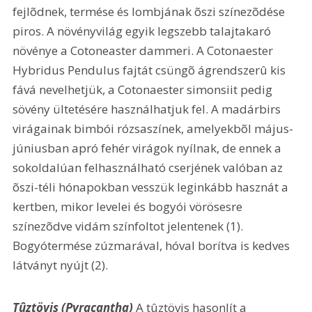
fejlõdnek, termése és lombjának õszi színezõdése 
piros. A növényvilág egyik legszebb talajtakaró 
növénye a Cotoneaster dammeri. A Cotonaester 
Hybridus Pendulus fajtát csüngõ ágrendszerû kis 
fává nevelhetjük, a Cotonaester simonsiit pedig 
sövény ültetésére használhatjuk fel. A madárbirs 
virágainak bimbói rózsaszínek, amelyekbõl május-
júniusban apró fehér virágok nyílnak, de ennek a 
sokoldalúan felhasználható cserjének valóban az 
õszi-téli hónapokban vesszük leginkább hasznát a 
kertben, mikor levelei és bogyói vörösesre 
színezõdve vidám színfoltot jelentenek (1). 
Bogyótermése zúzmarával, hóval borítva is kedves 
látványt nyújt (2).
Tûztövis (Pyracantha)
 A tûztövis hasonlít a 