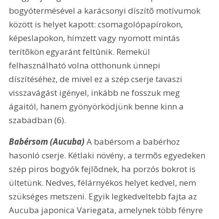
bogyótermésével a karácsonyi díszítõ motívumok 
között is helyet kapott: csomagolópapírokon, 
képeslapokon, hímzett vagy nyomott mintás 
terítõkön egyaránt feltûnik. Remekül 
felhasználható volna otthonunk ünnepi 
díszítéséhez, de mivel ez a szép cserje tavaszi 
visszavágást igényel, inkább ne fosszuk meg 
ágaitól, hanem gyönyörködjünk benne kinn a 
szabadban (6).
Babérsom (Aucuba)
 A babérsom a babérhoz 
hasonló cserje. Kétlaki növény, a termõs egyedeken 
szép piros bogyók fejlõdnek, ha porzós bokrot is 
ültetünk. Nedves, félárnyékos helyet kedvel, nem 
szükséges metszeni. Egyik legkedveltebb fajta az 
Aucuba japonica Variegata, amelynek több fényre 