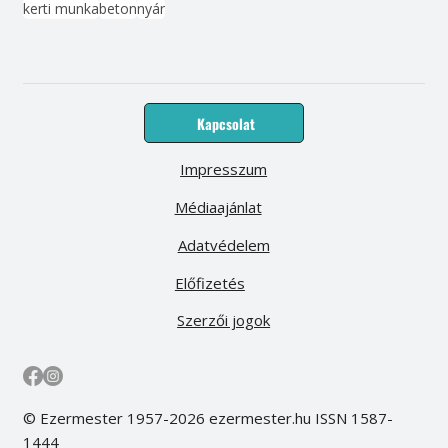
kerti munka
beton
nyár
Kapcsolat
Impresszum
Médiaajánlat
Adatvédelem
Előfizetés
Szerzői jogok
© Ezermester 1957-2026 ezermester.hu ISSN 1587-
1444