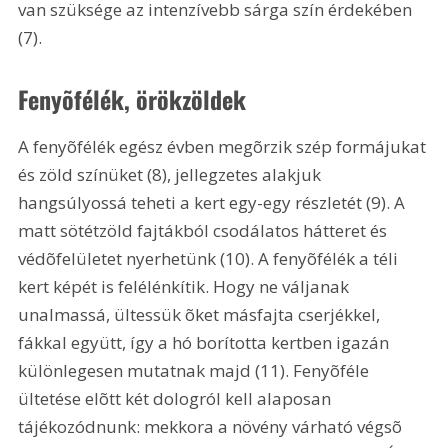
van szüksége az intenzívebb sárga szín érdekében 
(7).
Fenyõfélék, örökzöldek
A fenyõfélék egész évben megõrzik szép formájukat 
és zöld színüket (8), jellegzetes alakjuk 
hangsúlyossá teheti a kert egy-egy részletét (9). A 
matt sötétzöld fajtákból csodálatos hátteret és 
védõfelületet nyerhetünk (10). A fenyõfélék a téli 
kert képét is felélénkítik. Hogy ne váljanak 
unalmassá, ültessük õket másfajta cserjékkel, 
fákkal együtt, így a hó borította kertben igazán 
különlegesen mutatnak majd (11). Fenyõféle 
ültetése elõtt két dologról kell alaposan 
tájékozódnunk: mekkora a növény várható végsõ 