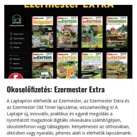
Okoselőfizetés: Ezermester Extra
A Laptapiron elérhetők az Ezermester, az Ezermester Extra és
az Ezermester Old Timer lapszámai, visszamenőleg is! A
Laptapir új, innovatív, praktikus és egyedi megoldás a
L
nyomtatott magazinok digitális olvasására számítógépen,
okostelefonon vagy táblagépen. Kényelmesen az otthonában,
útközben vagy nyaralás, pihenés alatt is elérhetők lapszámaink.
ú