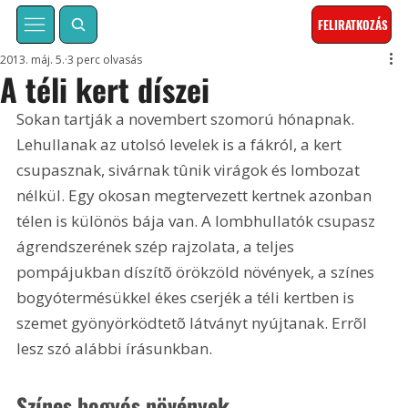
FELIRATKOZÁS
2013. máj. 5.
3 perc olvasás
A téli kert díszei
Sokan tartják a novembert szomorú hónapnak. 
Lehullanak az utolsó levelek is a fákról, a kert 
csupasznak, sivárnak tûnik virágok és lombozat 
nélkül. Egy okosan megtervezett kertnek azonban 
télen is különös bája van. A lombhullatók csupasz 
ágrendszerének szép rajzolata, a teljes 
pompájukban díszítõ örökzöld növények, a színes 
bogyótermésükkel ékes cserjék a téli kertben is 
szemet gyönyörködtetõ látványt nyújtanak. Errõl 
lesz szó alábbi írásunkban.
Színes bogyós növények