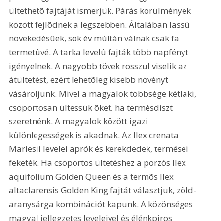
ültethetõ fajtáját ismerjük. Párás körülmények 
között fejlõdnek a legszebben. Általában lassú 
növekedésûek, sok év múltán válnak csak fa 
termetûvé. A tarka levelû fajták több napfényt 
igényelnek. A nagyobb tövek rosszul viselik az 
átültetést, ezért lehetõleg kisebb növényt 
vásároljunk. Mivel a magyalok többsége kétlaki, 
csoportosan ültessük õket, ha termésdíszt 
szeretnénk. A magyalok között igazi 
különlegességek is akadnak. Az Ilex crenata 
Mariesii levelei aprók és kerekdedek, termései 
feketék. Ha csoportos ültetéshez a porzós Ilex 
aquifolium Golden Queen és a termõs Ilex 
altaclarensis Golden King fajtát választjuk, zöld-
aranysárga kombinációt kapunk. A közönséges 
magyal jellegzetes leveleivel és élénkpiros 