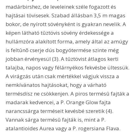
madárbirshez, de leveleinek széle fogazott és 
hajtásai tövisesek. Szabad állásban 3,5 m magas 
bokor, de nyírott sövényként is gyakran nevelik. A 
képen látható tûztövis sövény érdekessége a 
hullámzóra alakított forma, amely által az amúgy 
is feltûnõ cserje dús bogyótermése szinte még 
jobban érvényesül (3). A tûztövist átlagos kerti 
talajba, napos vagy félárnyékos fekvésbe ültessük. 
A virágzás után csak mértékkel vágjuk vissza a 
nemkívánatos hajtásokat, hogy a várható 
termésdísz ne csökkenjen. A piros termésû fajták a 
madarak kedvencei, a P. Orange Glow fajta 
narancssárga terméseit kevésbé szeretik (4). 
Vannak sárga termésû fajták is, mint a P. 
atalantioides Aurea vagy a P. rogersiana Flava.