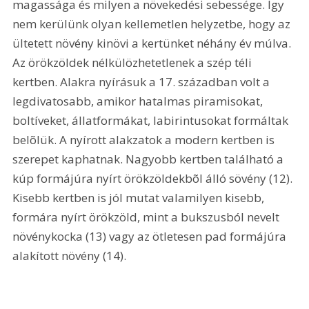
magassága és milyen a növekedési sebessége. Így 
nem kerülünk olyan kellemetlen helyzetbe, hogy az 
ültetett növény kinövi a kertünket néhány év múlva. 
Az örökzöldek nélkülözhetetlenek a szép téli 
kertben. Alakra nyírásuk a 17. században volt a 
legdivatosabb, amikor hatalmas piramisokat, 
boltíveket, állatformákat, labirintusokat formáltak 
belõlük. A nyírott alakzatok a modern kertben is 
szerepet kaphatnak. Nagyobb kertben található a 
kúp formájúra nyírt örökzöldekbõl álló sövény (12). 
Kisebb kertben is jól mutat valamilyen kisebb, 
formára nyírt örökzöld, mint a bukszusból nevelt 
növénykocka (13) vagy az ötletesen pad formájúra 
alakított növény (14).