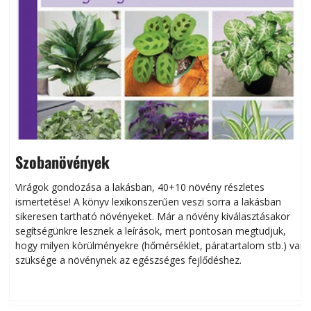
Szobanövények
Virágok gondozása a lakásban, 40+10 növény részletes
ismertetése! A könyv lexikonszerűen veszi sorra a lakásban
s
sikeresen tart­ha­tó növényeket. Már a növény kiválasztásakor
h
segítségünkre lesznek a leírások, mert pontosan megtudjuk,
k
hogy milyen körülményekre (hőmérséklet, páratartalom stb.) van
szüksége a növénynek az egészséges fejlődéshez.
t