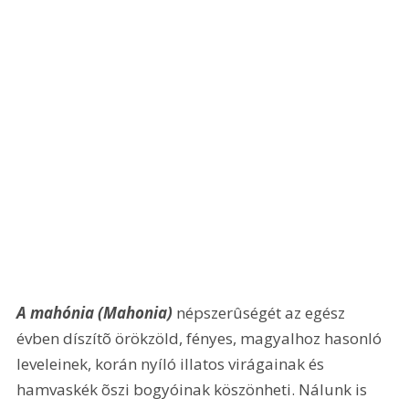
A mahónia (Mahonia)
 népszerûségét az egész 
évben díszítõ örökzöld, fényes, magyalhoz hasonló 
leveleinek, korán nyíló illatos virágainak és 
hamvaskék õszi bogyóinak köszönheti. Nálunk is 