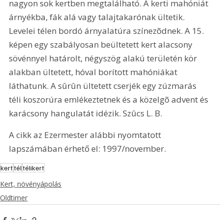
nagyon sok kertben megtalálható. A kerti mahóniát 
árnyékba, fák alá vagy talajtakarónak ültetik. 
Levelei télen bordó árnyalatúra színezõdnek. A 15. 
képen egy szabályosan beültetett kert alacsony 
sövénnyel határolt, négyszög alakú területén kör 
alakban ültetett, hóval borított mahóniákat 
láthatunk. A sûrûn ültetett cserjék egy zúzmarás 
téli koszorúra emlékeztetnek és a közelgõ advent és 
karácsony hangulatát idézik. Szûcs L. B.
A cikk az Ezermester alábbi nyomtatott 
lapszámában érhető el: 1997/november.
kert
tél
télikert
Kert, növényápolás
Oldtimer