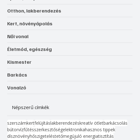
Otthon, lakberendezés
Kert, növényápolás
Női vonal
Életmód, egészség
Kismester
Barkács
Vonalzó
Népszerű címkék
szerszám
kert
felújítás
lakberendezés
kreatív ötlet
barkácsolás
bútor
víz
fűtés
szerkesztőség
elektronika
hasznos tippek
dísznövény
hőszigetelés
tető
megújuló energia
tisztítás