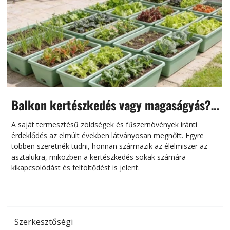
Balkon kertészkedés vagy magaságyás?
Helytakarékos kertészkedés
A saját termesztésű zöldségek és fűszernövények iránti
érdeklődés az elmúlt években látványosan megnőtt. Egyre
többen szeretnék tudni, honnan származik az élelmiszer az
l
asztalukra, miközben a kertészkedés sokak számára
kikapcsolódást és feltöltődést is jelent.
é
d
Szerkesztőségi