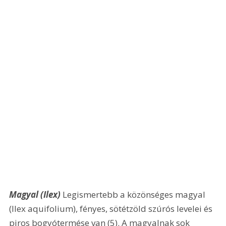
Magyal (Ilex)
 Legismertebb a közönséges magyal 
(Ilex aquifolium), fényes, sötétzöld szúrós levelei és 
piros bogyótermése van (5). A magyalnak sok 