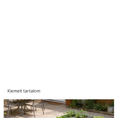
Szárazság a kertben – az aszály hatása a
növényekre és a védekezés lehetőségei
Kiemelt tartalom