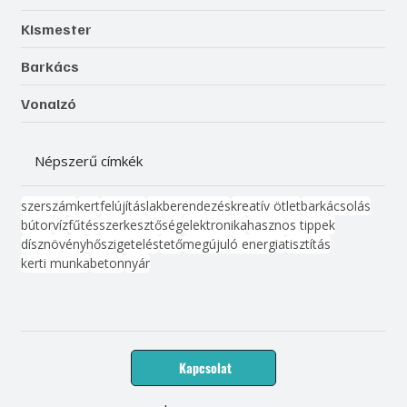
Kismester
Barkács
Vonalzó
Népszerű címkék
szerszám
kert
felújítás
lakberendezés
kreatív ötlet
barkácsolás
bútor
víz
fűtés
szerkesztőség
elektronika
hasznos tippek
dísznövény
hőszigetelés
tető
megújuló energia
tisztítás
kerti munka
beton
nyár
Kapcsolat