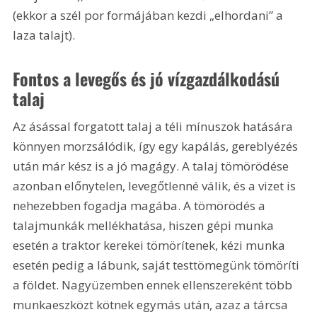
(ekkor a szél por formájában kezdi „elhordani” a 
laza talajt).
Fontos a levegős és jó vízgazdálkodású 
talaj
Az ásással forgatott talaj a téli mínuszok hatására 
könnyen morzsálódik, így egy kapálás, gereblyézés 
után már kész is a jó magágy. A talaj tömörödése 
azonban előnytelen, levegőtlenné válik, és a vizet is 
nehezebben fogadja magába. A tömörödés a 
talajmunkák mellékhatása, hiszen gépi munka 
esetén a traktor kerekei tömörítenek, kézi munka 
esetén pedig a lábunk, saját testtömegünk tömöríti 
a földet. Nagyüzemben ennek ellenszereként több 
munkaeszközt kötnek egymás után, azaz a tárcsa 