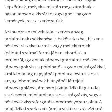
képződnek, melyek – miután megszáradnak – 
hasonlatosan a kiszáradt agyaghoz, nagyon 
kemények, rossz szerkezetűek.
Az intenzíven művelt talaj szerves anyag 
tartalmának csökkenése is bekövetkezhet, hiszen a 
növényi részeket termés vagy melléktermék 
(például szalma) formájában lehordjuk a 
területről, így annak tápanyagtartalma csökken. A 
tápanyagok visszapótolhatók ugyan műtrágyákkal, 
ami kémiailag nagyjából pótolja a levitt szerves 
anyag lebomlásának hiányából létrejött 
tápanyaghiányt, ám nem javítja fizikailag a talaj 
szerkezetét, mint amit a szerves trágyázás, vagy a 
növények visszaforgatása eredményezett volna. A 
talaj fizikai szerkezete (ami a vízáteresztő, víztartó, 