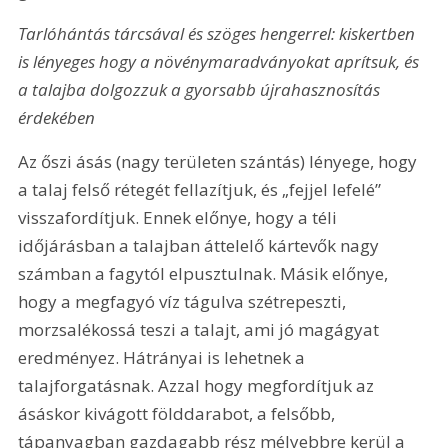
Tarlóhántás tárcsával és szöges hengerrel: kiskertben 
is lényeges hogy a növénymaradványokat aprítsuk, és 
a talajba dolgozzuk a gyorsabb újrahasznosítás 
érdekében
Az őszi ásás (nagy területen szántás) lényege, hogy 
a talaj felső rétegét fellazítjuk, és „fejjel lefelé” 
visszafordítjuk. Ennek előnye, hogy a téli 
időjárásban a talajban áttelelő kártevők nagy 
számban a fagytól elpusztulnak. Másik előnye, 
hogy a megfagyó víz tágulva szétrepeszti, 
morzsalékossá teszi a talajt, ami jó magágyat 
eredményez. Hátrányai is lehetnek a 
talajforgatásnak. Azzal hogy megfordítjuk az 
ásáskor kivágott földdarabot, a felsőbb, 
tápanyagban gazdagabb rész mélyebbre kerül a 