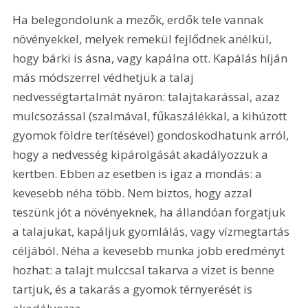
Ha belegondolunk a mezők, erdők tele vannak 
növényekkel, melyek remekül fejlődnek anélkül, 
hogy bárki is ásna, vagy kapálna ott. Kapálás híján 
más módszerrel védhetjük a talaj 
nedvességtartalmát nyáron: talajtakarással, azaz 
mulcsozással (szalmával, fűkaszálékkal, a kihúzott 
gyomok földre terítésével) gondoskodhatunk arról, 
hogy a nedvesség kipárolgását akadályozzuk a 
kertben. Ebben az esetben is igaz a mondás: a 
kevesebb néha több. Nem biztos, hogy azzal 
teszünk jót a növényeknek, ha állandóan forgatjuk 
a talajukat, kapáljuk gyomlálás, vagy vízmegtartás 
céljából. Néha a kevesebb munka jobb eredményt 
hozhat: a talajt mulccsal takarva a vizet is benne 
tartjuk, és a takarás a gyomok térnyerését is 