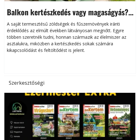
Balkon kertészkedés vagy magaságyás?
Helytakarékos kertészkedés
A saját termesztésű zöldségek és fűszernövények iránti
érdeklődés az elmúlt években látványosan megnőtt. Egyre
többen szeretnék tudni, honnan származik az élelmiszer az
l
asztalukra, miközben a kertészkedés sokak számára
kikapcsolódást és feltöltődést is jelent.
é
d
Szerkesztőségi