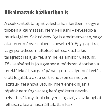
Alkalmazzuk házikertben is
A csökkentett talajművelést a házikertben is egyre 
többen alkalmazzák. Nem kell ásni – kevesebb a 
munkaigény. Sok növény így is eredményesen, vagy 
akár eredményesebben is nevelhető. Egy paprika, 
vagy paradicsom ültetésénél, csak azt a kis 
talajrészt lazítjuk fel, amibe, és amikor ültetünk. 
Tök vetésénél is jó ugyanez a módszer. Azonban a 
retekféléknél, sárgarépánál, petrezselyemnél vetés 
előtt legalább azt a sort rendesen és mélyen 
lazítsuk, fel ahová vetünk, mert ennek híján a 
répánk nem fog vastag karógyökeret nevelni, 
helyette vékony, több helyen elágazó, azaz konyhai 
felhasználásra használhatatlan lesz.