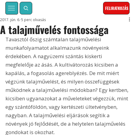
FELIRATKOZÁS
2017. jún. 6.
5 perc olvasás
A talajművelés fontossága
Tavasztól őszig számtalan talajművelési 
munkafolyamatot alkalmazunk növényeink 
érdekében. A nagyüzemi szántás kiskerti 
megfelelője az ásás. A kultivátorozás kicsiben a 
kapálás, a fogasolás agereblyézés. De mit miért 
végzünk talajművelést, és milyen összefüggések 
működnek a talajművelési módokban? Egy kertben, 
kicsiben ugyanazokat a műveleteket végezzük, mint 
egy szántóföldön, vagy kertészeti ültetvényben, 
nagyban. A talajművelési eljárások segítik a 
növények jó fejlődését, de a helytelen talajművelés 
gondokat is okozhat.