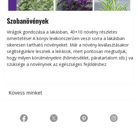
Szobanövények
Virágok gondozása a lakásban, 40+10 növény részletes
ismertetése! A könyv lexikonszerűen veszi sorra a lakásban
s
sikeresen tart­ha­tó növényeket. Már a növény kiválasztásakor
h
segítségünkre lesznek a leírások, mert pontosan megtudjuk,
k
hogy milyen körülményekre (hőmérséklet, páratartalom stb.) van
szüksége a növénynek az egészséges fejlődéshez.
t
Kövess minket