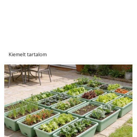
Szárazság a kertben – az aszály hatása a
növényekre és a védekezés lehetőségei
Kiemelt tartalom