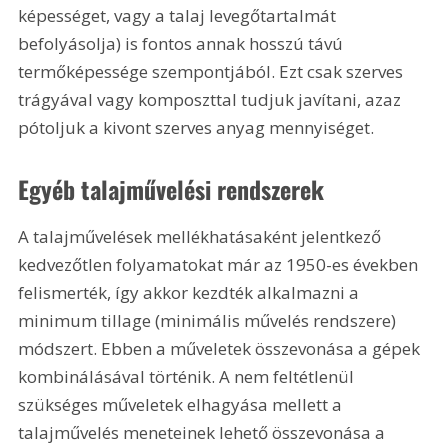
képességet, vagy a talaj levegőtartalmát 
befolyásolja) is fontos annak hosszú távú 
termőképessége szempontjából. Ezt csak szerves 
trágyával vagy komposzttal tudjuk javítani, azaz 
pótoljuk a kivont szerves anyag mennyiséget.
Egyéb talajművelési rendszerek
A talajművelések mellékhatásaként jelentkező 
kedvezőtlen folyamatokat már az 1950-es években 
felismerték, így akkor kezdték alkalmazni a 
minimum tillage (minimális művelés rendszere) 
módszert. Ebben a műveletek összevonása a gépek 
kombinálásával történik. A nem feltétlenül 
szükséges műveletek elhagyása mellett a 
talajművelés meneteinek lehető összevonása a 