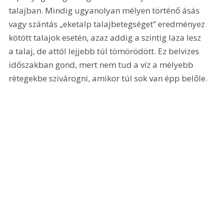
talajban. Mindig ugyanolyan mélyen történő ásás 
vagy szántás „eketalp talajbetegséget” eredményez 
kötött talajok esetén, azaz addig a szintig laza lesz 
a talaj, de attól lejjebb túl tömörödött. Ez belvizes 
időszakban gond, mert nem tud a víz a mélyebb 
rétegekbe szivárogni, amikor túl sok van épp belőle.