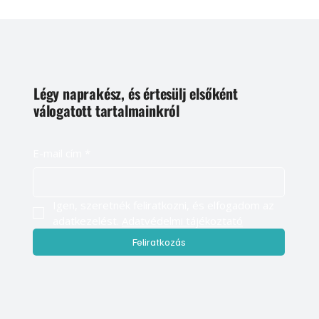
Légy naprakész, és értesülj elsőként
válogatott tartalmainkról
E-mail cím
*
Igen, szeretnék feliratkozni, és elfogadom az 
adatkezelést. 
Adatvédelmi tájékoztató
Feliratkozás