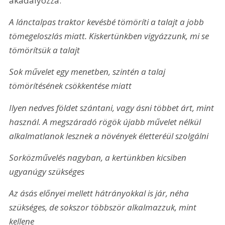
akadályozza.
A lánctalpas traktor kevésbé tömöríti a talajt a jobb 
tömegeloszlás miatt. Kiskertünkben vigyázzunk, mi se 
tömörítsük a talajt
Sok művelet egy menetben, szintén a talaj 
tömörítésének csökkentése miatt
Ilyen nedves földet szántani, vagy ásni többet árt, mint 
használ. A megszáradó rögök újabb művelet nélkül 
alkalmatlanok lesznek a növények életteréül szolgálni
Sorközművelés nagyban, a kertünkben kicsiben 
ugyanúgy szükséges
Az ásás előnyei mellett hátrányokkal is jár, néha 
szükséges, de sokszor többször alkalmazzuk, mint 
kellene