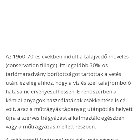
Az 1960-70-es években indult a talajvédő művelés 
(conservation tillage). Itt legalább 30%-os 
tarlómaradvány borítottságot tartottak a vetés 
után, ez elég ahhoz, hogy a víz és szél talajromboló 
hatása ne érvényesülhessen. E rendszerben a 
kémiai anyagok használatának csökkentése is cél 
volt, azaz a műtrágyás tápanyag utánpótlás helyett 
újra a szerves trágyázást alkalmazták; egészben, 
vagy a műtrágyázás mellett részben.
A csökkentett (reduced) művelés, más néven a 