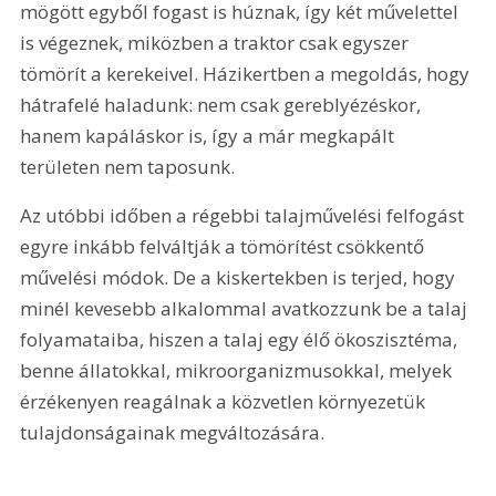
mögött egyből fogast is húznak, így két művelettel 
is végeznek, miközben a traktor csak egyszer 
tömörít a kerekeivel. Házikertben a megoldás, hogy 
hátrafelé haladunk: nem csak gereblyézéskor, 
hanem kapáláskor is, így a már megkapált 
területen nem taposunk.
Az utóbbi időben a régebbi talajművelési felfogást 
egyre inkább felváltják a tömörítést csökkentő 
művelési módok. De a kiskertekben is terjed, hogy 
minél kevesebb alkalommal avatkozzunk be a talaj 
folyamataiba, hiszen a talaj egy élő ökoszisztéma, 
benne állatokkal, mikroorganizmusokkal, melyek 
érzékenyen reagálnak a közvetlen környezetük 
tulajdonságainak megváltozására.