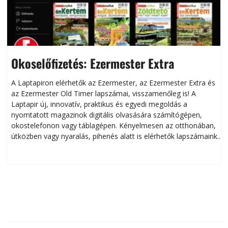
Okoselőfizetés: Ezermester Extra
A Laptapiron elérhetők az Ezermester, az Ezermester Extra és
az Ezermester Old Timer lapszámai, visszamenőleg is! A
Laptapir új, innovatív, praktikus és egyedi megoldás a
L
nyomtatott magazinok digitális olvasására számítógépen,
okostelefonon vagy táblagépen. Kényelmesen az otthonában,
útközben vagy nyaralás, pihenés alatt is elérhetők lapszámaink.
ú
Bárhol, bármikor, akár külföldön élve vagy dolgozva is
B
olvashatók az Ezermester lapszámai. A Laptapir kényelmes
megoldás, mert: – t