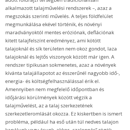
alkalmazott talajművelési rendszerek –, azaz a 
megszokás szerinti művelés. A teljes földfelület 
megmunkálása ekével történik, és növényi 
maradványoktól mentes eróziónak, deflációnak 
kitett talajfelszínt eredményez, ami kötött 
talajoknál és sík területen nem okoz gondot, laza 
talajoknál és lejtős viszonyok között már igen. A 
rendszer tipikusan sokmenetes, azaz a növények 
kívánta talajállapotot az ésszerűnél nagyobb idő-, 
energia- és költségfelhasználással érik el. 
Amennyiben nem megfelelő időpontban és 
időjárási körülmények között végzik a 
talajművelést, az a talaj szerkezetének 
szerkezetleromlását okozza. Ez kiskertben is ismert 
probléma, például ha eső után túl nedves talajon 
kapálunk vagy ásunk, akkor „szalonnás” rögök 