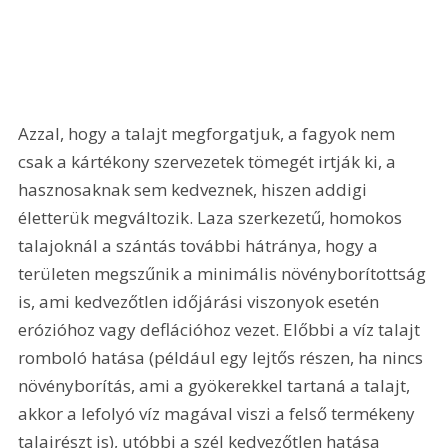
Azzal, hogy a talajt megforgatjuk, a fagyok nem 
csak a kártékony szervezetek tömegét irtják ki, a 
hasznosaknak sem kedveznek, hiszen addigi 
életterük megváltozik. Laza szerkezetű, homokos 
talajoknál a szántás további hátránya, hogy a 
területen megszűnik a minimális növényborítottság 
is, ami kedvezőtlen időjárási viszonyok esetén 
erózióhoz vagy deflációhoz vezet. Előbbi a víz talajt 
romboló hatása (például egy lejtős részen, ha nincs 
növényborítás, ami a gyökerekkel tartaná a talajt, 
akkor a lefolyó víz magával viszi a felső termékeny 
talajrészt is), utóbbi a szél kedvezőtlen hatása 