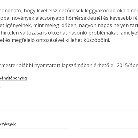
. A
mondható, hogy levél elszíneződések leggyakoribb oka a ne
megoldás,
zobai növények alacsonyabb hőmérsékletnél és kevesebb fén
et igényelnek, mint meleg időben, nagyon napos helyen tart
hirtelen változása is okozhat hasonló problémákat, amelye
el és megfelelő öntözésével ki lehet küszöbölni.
ermester alábbi nyomtatott lapszámában érhető el: 2015/ápril
vény
tápanyag
s
yzések