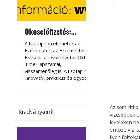
Okoselőfizetés:
Okoselőfizetés
Ezermester Extra
A Laptapiron elérhetők az
A Laptapiron elérhető
Ezermester, az Ezermester
Ezermester, az Ezer
Extra és az Ezermester Old
Extra és az Ezermest
Timer lapszámai,
Timer lapszámai,
visszamenőleg is! A Laptapir új,
visszamenőleg is! A La
innovatív, praktikus és egyedi
innovatív, praktikus 
megoldás a nyomtatott
megoldás a nyomtato
magazinok digitális olvasására
magazinok digitális o
számítógépen, okostelefonon
számítógépen, okost
vagy táblagépen. Kényelmesen
vagy táblagépen. Ké
Az sem ritka,
Kiadványaink
az otthonában, útközben vagy
az otthonában, útköz
vízcseppek o
nyaralás, pihenés alatt is
nyaralás, pihenés alat
leveleken ne
elérhetők lapszámaink. Bárhol,
elérhetők lapszámaink
öntöző víz i
bármikor, akár külföldön élve
bármikor, akár külföld
ilyen foltokat
vagy dolgozva is olvashatók az
vagy dolgozva is olv