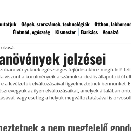
utatjuk
Gépek, szerszámok, technológiák
Otthon, lakberen
Életmód, egészség
Kismester
Barkács
Vonalzó
c olvasás
anövények jelzései
szobanövényeknek egészséges fejlődésükhöz megfelelő felt
a viszont a körülményeik a számukra ideális állapotoktól el
re a levélzetük elváltozásaival figyelmeztetnek bennünket. E
szrevegyük az ilyen elváltozásaikat, amelyek általában önt
ásával, vagy esetleg a helyük megváltoztatásával is orvosol
meztetnek a nem megfelelő gond