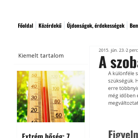
Főoldal
Közérdekű
Újdonságok, érdekességek
Bem
2015. jún. 23.
2 per
A szob
Kiemelt tartalom
A különféle 
szükségük. H
erre többnyi
még időben é
megváltoztat
Figyel
Extrém hőség: 7