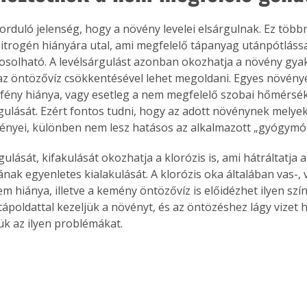
orduló jelenség, hogy a növény levelei elsárgulnak. Ez többn
itrogén hiányára utal, ami megfelelő tápanyag utánpótlássa
solható. A levélsárgulást azonban okozhatja a növény gyak
g az öntözővíz csökkentésével lehet megoldani. Egyes növény
fény hiánya, vagy esetleg a nem megfelelő szobai hőmérsékl
rgulását. Ezért fontos tudni, hogy az adott növénynek melyek
ényei, különben nem lesz hatásos az alkalmazott „gyógymó
gulását, kifakulását okozhatja a klorózis is, ami hátráltatja 
nak egyenletes kialakulását. A klorózis oka általában vas-, 
 hiánya, illetve a kemény öntözővíz is előidézhet ilyen szín
tápoldattal kezeljük a növényt, és az öntözéshez lágy vizet 
k az ilyen problémákat.