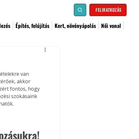
FELIRATKOZÁS
dezés
Építés, felújítás
Kert, növényápolás
Női vonal
ételekre van 
térőek, akkor 
zért fontos, hogy 
özési szokásaink 
hatók.
ozásukra!