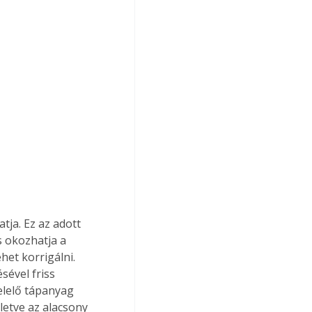
tja. Ez az adott 
s okozhatja a 
het korrigálni. 
sével friss 
felelő tápanyag 
lletve az alacsony 