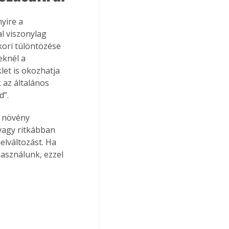
yire a 
l viszonylag 
ori túlöntözése 
eknél a 
et is okozhatja 
 az általános 
d”.
a növény 
vagy ritkábban 
elváltozást. Ha 
használunk, ezzel 