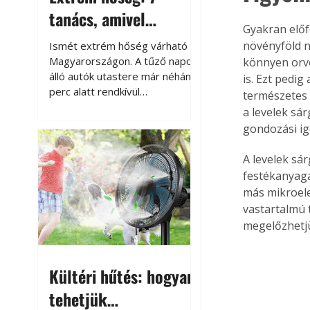
tanács, amivel
Gyakran előf
megóvhatjuk
növényföld n
Ismét extrém hőség várható
autónkat a nyári
Magyarországon. A tűző napon
könnyen orvo
álló autók utastere már néhány
is. Ezt pedi
károktól
perc alatt rendkívül
természetes 
felmelegszik, és rövid időn belül
a levelek sá
akár a 60-70 °C-ot is
gondozási ig
megközelítheti. Ez nemcsak a
beszállást teszi kellemetlenné,
A levelek sár
hanem az autó állapotára és a
festékanyagá
benne hagyott tárgyakra is
más mikroelem
káros hatással lehet. Néhány
vastartalmú 
egyszerű óvintézkedéssel
megelőzhetjü
azonban jelentősen
csökkenthetjük a hőség káros
hatásait.
Kültéri hűtés: hogyan
tehetjük