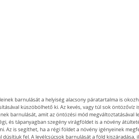
leinek barnulását a helyiség alacsony páratartalma is okozha
ításával küszöbölhető ki. Az kevés, vagy túl sok öntözővíz i
einek barnulását, amit az öntözési mód megváltoztatásával le
égi, és tápanyagban szegény virágföldet is a növény átülteté
lni. Az is segíthet, ha a régi földet a növény igényeinek meg
 dúsítjuk fel. A levélcsúcsok barnulását a föld kiszáradása, i