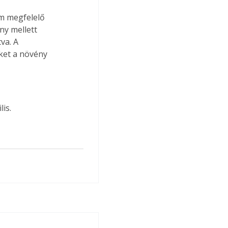
m megfelelő 
y mellett 
va. A 
ket a növény 
is.