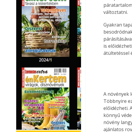
páratartalom
változtatni. 
Gyakran tapa
besodródnak.
párásításáva
is előidézhet
átültetéssel
A növények le
Többnyire ez 
előidézheti.
könnyű védeke
növény langy
ajánlatos ro