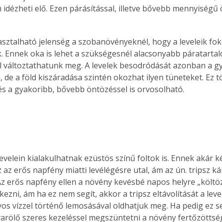
 idézheti elő. Ezen párásítással, illetve bővebb mennyiségű 
sztalható jelenség a szobanövényeknél, hogy a leveleik fo
 Ennek oka is lehet a szükségesnél alacsonyabb páratartal
l változtathatunk meg. A levelek besodródását azonban a g
i, de a föld kiszáradása szintén okozhat ilyen tüneteket. Ez 
 és a gyakoribb, bővebb öntözéssel is orvosolható.
velein kialakulhatnak ezüstös színű foltok is. Ennek akár két
az erős napfény miatti levélégésre utal, ám az ún. tripsz ká
 Az erős napfény ellen a növény kevésbé napos helyre „költöz
zni, ám ha ez nem segít, akkor a tripsz eltávolítását a leve
os vízzel történő lemosásával oldhatjuk meg. Ha pedig ez s
varölő szeres kezeléssel megszüntetni a növény fertőzöttsé