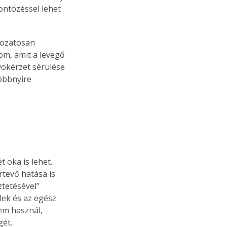
öntözéssel lehet 
kozatosan 
om, amit a levegő 
yökérzet sérülése 
többnyire 
 oka is lehet. 
rtevő hatása is 
tetésével” 
lek és az egész 
em használ, 
gét.