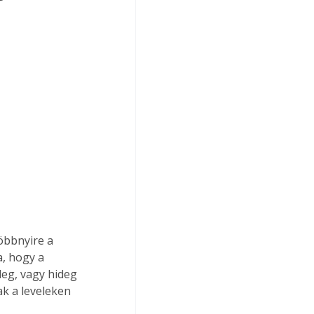
öbbnyire a 
, hogy a 
leg, vagy hideg 
ak a leveleken 