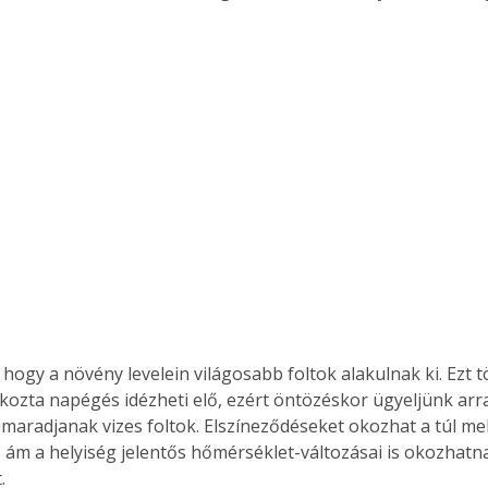
Együtt jobban megéri!
Bővebb információ itt!
k az
Együtt jobban megéri! A
mester
könyvek tetszőleges
er Old
párosítással kedvezményes
áron, 0 Ft postaköltséggel
ptapir új,
megrendelhetők!
és egyedi
tt
lvasására
elefonon
nyelmesen
 hogy a növény levelein világosabb foltok alakulnak ki. Ezt t
ben vagy
kozta napégés idézheti elő, ezért öntözéskor ügyeljünk arra
t is
 maradjanak vizes foltok. Elszíneződéseket okozhat a túl me
. Bárhol,
s, ám a helyiség jelentős hőmérséklet-változásai is okozhatn
ön élve
.
ashatók az