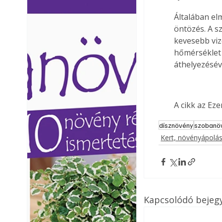
Ezermester lapszámai. A
Ezermester lapszámai
Általában el
Laptapir kényelmes megoldás,
Laptapir kényelmes 
öntözés. A s
mert: – t
mert: – t
kevesebb viz
hőmérséklet 
áthelyezésév
A cikk az Ez
dísznövény
szobanö
Kert, növényápolá
Kapcsolódó bejeg