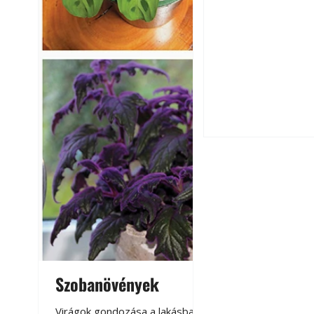
Utóérő gyümölcsö
érnek tovább lesz
Szobanövények
Virágoskert: k
teraszon, laká
Betonjárda készít
Virágok gondozása a lakásban,