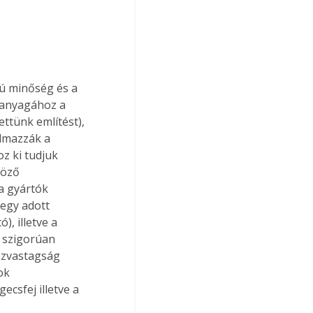
ú minőség és a 
 anyagához a 
ttünk említést), 
lmazzák a 
z ki tudjuk 
böző 
a gyártók 
egy adott 
, illetve a 
 szigorúan 
ezvastagság 
ok 
ecsfej illetve a 