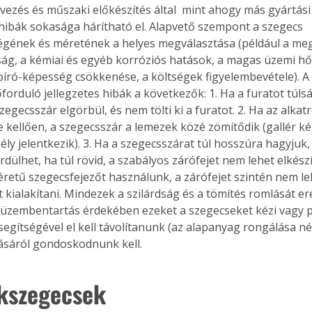
vezés és műszaki előkészítés által  mint ahogy más gyártás
 hibák sokasága hárítható el. Alapvető szempont a szegecs 
ének és méretének a helyes megválasztása (például a meg
ság, a kémiai és egyéb korróziós hatások, a magas üzemi h
író-képesség csökkenése, a költségek figyelembevétele). A k
őforduló jellegzetes hibák a következők: 1. Ha a furatot túl
szegecsszár elgörbül, és nem tölti ki a furatot. 2. Ha az alka
 kellően, a szegecsszár a lemezek közé zömítődik (gallér kép
ly jelentkezik). 3. Ha a szegecsszárat túl hosszúra hagyjuk,
rdülhet, ha túl rövid, a szabályos zárófejet nem lehet elkészí
retű szegecsfejezőt használunk, a zárófejet szintén nem le
t kialakítani. Mindezek a szilárdság és a tömítés romlását e
 üzembentartás érdekében ezeket a szegecseket kézi vagy 
egítségével el kell távolítanunk (az alapanyag rongálása nél
ásáról gondoskodnunk kell.
kszegecsek