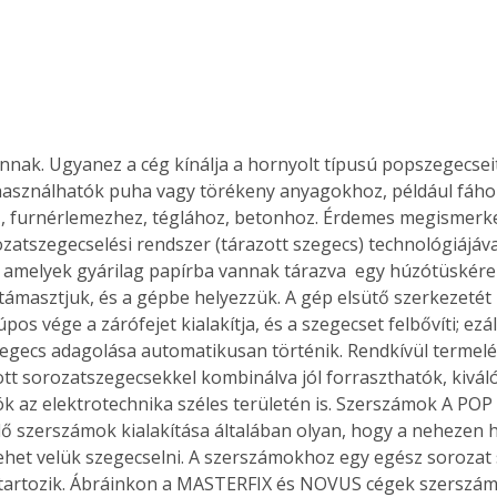
annak. Ugyanez a cég kínálja a hornyolt típusú popszegecsei
lhasználhatók puha vagy törékeny anyagokhoz, például fáho
 furnérlemezhez, téglához, betonhoz. Érdemes megismerk
zatszegecselési rendszer (tárazott szegecs) technológiájával
 amelyek gyárilag papírba vannak tárazva  egy húzótüskére
ámasztjuk, és a gépbe helyezzük. A gép elsütő szerkezetét
os vége a zárófejet kialakítja, és a szegecset felbővíti; ezál
szegecs adagolása automatikusan történik. Rendkívül termelé
ott sorozatszegecsekkel kombinálva jól forraszthatók, kivál
k az elektrotechnika széles területén is. Szerszámok A POP 
ő szerszámok kialakítása általában olyan, hogy a nehezen 
ehet velük szegecselni. A szerszámokhoz egy egész sorozat sp
 tartozik. Ábráinkon a MASTERFIX és NOVUS cégek szerszá