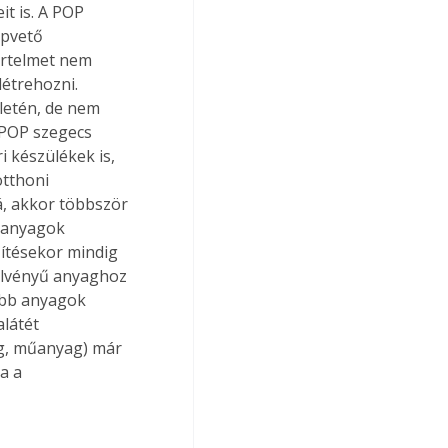
t is. A POP 
apvető 
értelmet nem 
étrehozni. 
letén, de nem 
 POP szegecs 
 készülékek is, 
tthoni 
á, akkor többször 
nanyagok 
ítésekor mindig 
elvényű anyaghoz 
ebb anyagok 
látét 
eg, műanyag) már 
a a 