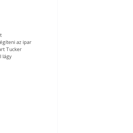
t 
gíteni az ipar 
art Tucker 
 lágy 