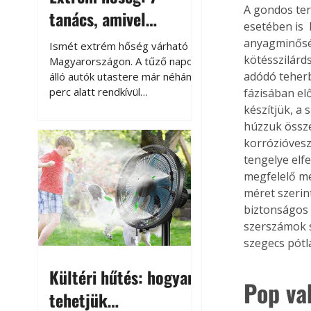
A gondos ter
tanács, amivel
esetében is 
megóvhatjuk
anyagminőség
Ismét extrém hőség várható
autónkat a nyári
kötésszilárd
Magyarországon. A tűző napon
adódó teherb
álló autók utastere már néhány
károktól
perc alatt rendkívül
fázisában el
felmelegszik, és rövid időn belül
készítjük, a 
akár a 60-70 °C-ot is
húzzuk össze
megközelítheti. Ez nemcsak a
korrózióveszé
beszállást teszi kellemetlenné,
tengelye elfe
hanem az autó állapotára és a
megfelelő mé
benne hagyott tárgyakra is
méret szerin
káros hatással lehet. Néhány
biztonságos
egyszerű óvintézkedéssel
szerszámok s
azonban jelentősen
szegecs pótl
csökkenthetjük a hőség káros
hatásait.
Kültéri hűtés: hogyan
Pop va
tehetjük