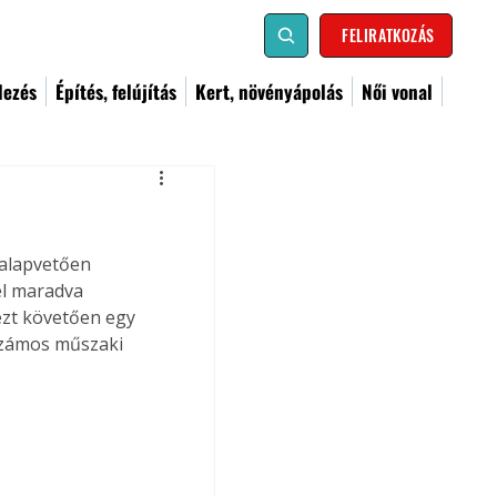
FELIRATKOZÁS
dezés
Építés, felújítás
Kert, növényápolás
Női vonal
alapvetően 
l maradva  
ezt követően egy 
 számos műszaki 