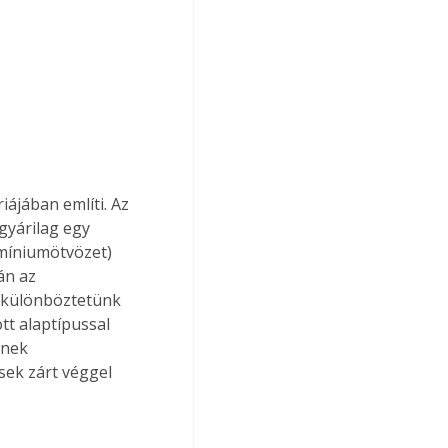
ájában említi. Az 
gyárilag egy 
umíniumötvözet) 
án az 
t különböztetünk 
tt alaptípussal 
snek 
sek zárt véggel 