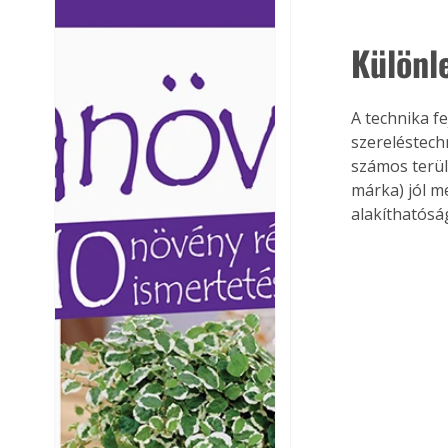
Ezermester lapszámai. A
Ezermester lapszámai
Laptapir kényelmes megoldás,
Laptapir kényelmes 
Különl
mert: – t
mert: – t
A technika fe
szereléstech
számos terül
márka) jól m
alakíthatóság