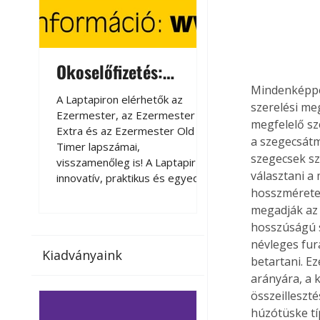
Okoselőfizetés:
Okoselőfizetés
Ezermester Extra
Mindenképpe
A Laptapiron elérhetők az
A Laptapiron elérhető
szerelési me
Ezermester, az Ezermester
Ezermester, az Ezer
megfelelő sz
Extra és az Ezermester Old
Extra és az Ezermest
a szegecsátm
Timer lapszámai,
Timer lapszámai,
szegecsek sza
visszamenőleg is! A Laptapir új,
visszamenőleg is! A La
választani a
innovatív, praktikus és egyedi
innovatív, praktikus 
hosszméretek
megoldás a nyomtatott
megoldás a nyomtato
magazinok digitális olvasására
magazinok digitális o
megadják az 
számítógépen, okostelefonon
számítógépen, okost
hosszúságú s
vagy táblagépen. Kényelmesen
vagy táblagépen. Ké
névleges fur
Kiadványaink
az otthonában, útközben vagy
az otthonában, útköz
betartani. E
nyaralás, pihenés alatt is
nyaralás, pihenés alat
arányára, a
elérhetők lapszámaink. Bárhol,
elérhetők lapszámaink
összeilleszté
bármikor, akár külföldön élve
bármikor, akár külföld
húzótüske tí
vagy dolgozva is olvashatók az
vagy dolgozva is olv