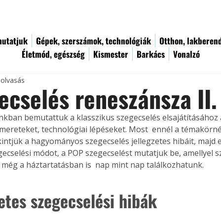
utatjuk
Gépek, szerszámok, technológiák
Otthon, lakberen
Életmód, egészség
Kismester
Barkács
Vonalzó
 olvasás
ecselés reneszánsza II.
kban bemutattuk a klasszikus szegecselés elsajátításához 
mereteket, technológiai lépéseket. Most  ennél a témakörné
kintjük a hagyományos szegecselés jellegzetes hibáit, majd 
egecselési módot, a POP szegecselést mutatjuk be, amellyel
e még a háztartatásban is  nap mint nap találkozhatunk.
zetes szegecselési hibák