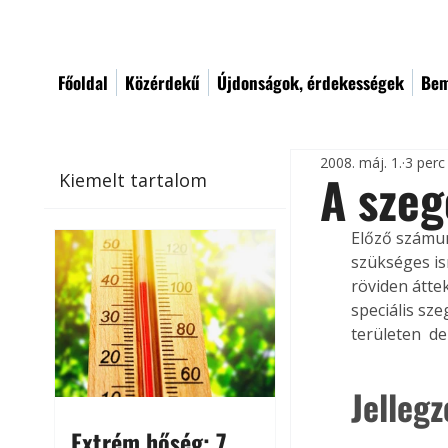
Főoldal
Közérdekű
Újdonságok, érdekességek
Bem
2008. máj. 1.
3 perc
A szeg
Kiemelt tartalom
Előző számun
szükséges is
röviden átte
speciális sz
területen  d
Jelleg
Extrém hőség: 7