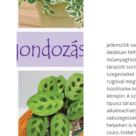
jellemzőik v
ideálisan fe
műanyaghoz,
tárazott soro
szegecseket 
rugóval megt
húzótüske kúp
létrejön. A 
típusú táraz
alkalmazható
vakszegecsel
helyeken is l
csúcs-toldat