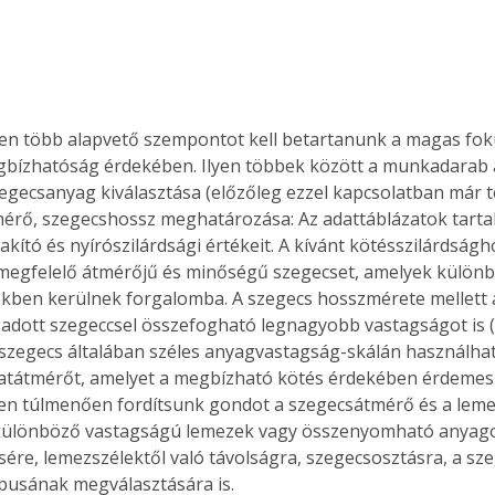
Együtt jobban megéri!
Bővebb információ itt!
n több alapvető szempontot kell betartanunk a magas fok
k az
Együtt jobban megéri! A
gbízhatóság érdekében. Ilyen többek között a munkadarab
mester
könyvek tetszőleges
egecsanyag kiválasztása (előzőleg ezzel kapcsolatban már te
er Old
párosítással kedvezményes
érő, szegecshossz meghatározása: Az adattáblázatok tarta
áron, 0 Ft postaköltséggel
kító és nyírószilárdsági értékeit. A kívánt kötésszilárdságho
ptapir új,
megrendelhetők!
 megfelelő átmérőjű és minőségű szegecset, amelyek külön
és egyedi
ben kerülnek forgalomba. A szegecs hosszmérete mellett 
tt
lvasására
adott szegeccsel összefogható legnagyobb vastagságot is (
elefonon
zegecs általában széles anyagvastagság-skálán használható)
nyelmesen
atátmérőt, amelyet a megbízható kötés érdekében érdemes
ben vagy
zen túlmenően fordítsunk gondot a szegecsátmérő és a lem
t is
 különböző vastagságú lemezek vagy összenyomható anyag
. Bárhol,
sére, lemezszélektől való távolságra, szegecsosztásra, a szeg
ön élve
pusának megválasztására is.
ashatók az