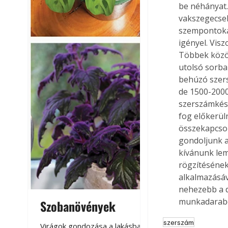
be néhányat.
vakszegecsek
szempontokat
igényel. Vis
Többek közöt
utolsó sorba
behúzó szers
de 1500-2000
szerszámkész
fog előkerül
összekapcsol
gondoljunk a
kívánunk lem
rögzítésének
alkalmazásáv
nehezebb a 
munkadarabo
Szobanövények
Virágoskert: k
teraszon, laká
szerszám
Virágok gondozása a lakásban,