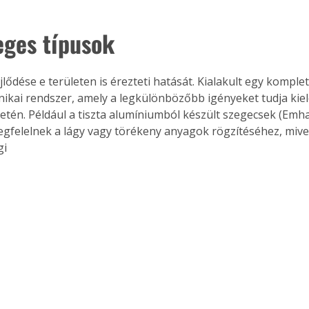
. A
megoldás,
eges típusok
jlődése e területen is érezteti hatását. Kialakult egy komplet
nikai rendszer, amely a legkülönbözőbb igényeket tudja kielé
etén. Például a tiszta alumíniumból készült szegecsek (Emh
egfelelnek a lágy vagy törékeny anyagok rögzítéséhez, mivel
i 