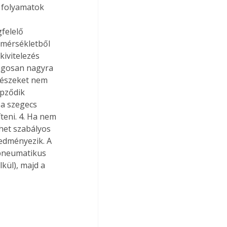
i folyamatok 
felelő 
őmérsékletből 
ivitelezés 
ságosan nagyra 
trészeket nem 
ződik  
 a szegecs 
teni. 4. Ha nem 
het szabályos 
redményezik. A 
pneumatikus 
kül), majd a 