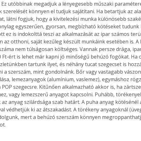
 Ez utóbbinak megadjuk a lényegesebb műszaki paraméterei
 szerelését könnyen el tudjuk sajátítani. Ha betartjuk az al
, látni fogjuk, hogy a kivitelezési munka különösebb szak
zonylag egyszerűen, gyorsan, megbízható kötéseket tudunk l
t ez is indokolttá teszi az alkalmazását az ipar számos terü
n az otthoni, saját kezűleg készült munkáink esetében is. A
záma nem túlságosan költséges. Vannak persze drága, ipari
 Ft-ért is lehet már kapni jó minőségű behúzó fogókat. Ha o
letünkben tartunk ilyet, és néhány tucat szegecset is hozz
ni a szerszám, mint gondolnánk. Bőr vagy vastagabb vászo
ása, lemezanyagok (alumínium, vaslemez), egymáshoz rögz
 POP szegecsre. Kitűnően alkalmazható akkor is, ha zártsz
ez, vagy lemezszerű anyagot kapcsolni. Puhább, törékeny
 az anyag szilárdsága szab határt. A puha anyag kötésénél a
al védhetjük ki az átszakadást. A törékeny anyagoknál (üv
dolgunk, mert a behúzó szerszám könnyen megroppanthatj
t. 
ertben,
Gyógyító növények: a
sban
természet kincsei az