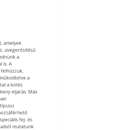
t, amelyek 
z, üvegerősítésű 
ednünk a 
 is. A 
 felhúzzuk, 
 működtetve a 
tal a kötés 
keny eljárás. Más 
óan 
típusú 
hozzáférhető 
eciális fej- és 
maiból mutatunk 