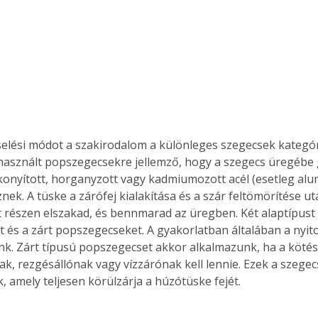
selési módot a szakirodalom a különleges szegecsek kategóri
használt popszegecsekre jellemző, hogy a szegecs üregébe 
ékonyított, horganyzott vagy kadmiumozott acél (esetleg al
nek. A tüske a zárófej kialakítása és a szár feltömörítése ut
t részen elszakad, és bennmarad az üregben. Két alaptípus
t és a zárt popszegecseket. A gyakorlatban általában a nyito
nk. Zárt típusú popszegecset akkor alkalmazunk, ha a köté
k, rezgésállónak vagy vízzárónak kell lennie. Ezek a szegec
, amely teljesen körülzárja a húzótüske fejét.