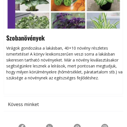
Szobanövények
Virágok gondozása a lakásban, 40+10 növény részletes
ismertetése! A könyv lexikonszerűen veszi sorra a lakásban
s
sikeresen tart­ha­tó növényeket. Már a növény kiválasztásakor
h
segítségünkre lesznek a leírások, mert pontosan megtudjuk,
k
hogy milyen körülményekre (hőmérséklet, páratartalom stb.) van
szüksége a növénynek az egészséges fejlődéshez.
t
Kövess minket