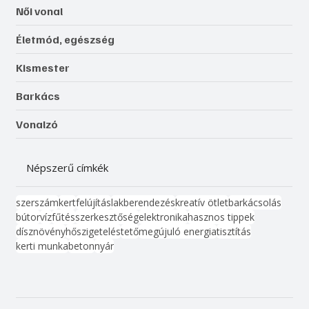
Női vonal
Életmód, egészség
Kismester
Barkács
Vonalzó
Népszerű címkék
szerszám
kert
felújítás
lakberendezés
kreatív ötlet
barkácsolás
bútor
víz
fűtés
szerkesztőség
elektronika
hasznos tippek
dísznövény
hőszigetelés
tető
megújuló energia
tisztítás
kerti munka
beton
nyár