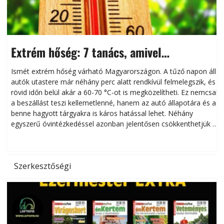
Extrém hőség: 7 tanács, amivel
megóvhatjuk autónkat a nyári károktól
Ismét extrém hőség várható Magyarországon. A tűző napon álló
autók utastere már néhány perc alatt rendkívül felmelegszik, és
rövid időn belül akár a 60-70 °C-ot is megközelítheti. Ez nemcsak
n
a beszállást teszi kellemetlenné, hanem az autó állapotára és a
benne hagyott tárgyakra is káros hatással lehet. Néhány
egyszerű óvintézkedéssel azonban jelentősen csökkenthetjük a
hőség káros hatásait.
l
Szerkesztőségi