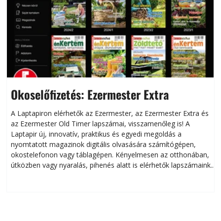
Okoselőfizetés: Ezermester Extra
A Laptapiron elérhetők az Ezermester, az Ezermester Extra és
az Ezermester Old Timer lapszámai, visszamenőleg is! A
Laptapir új, innovatív, praktikus és egyedi megoldás a
L
nyomtatott magazinok digitális olvasására számítógépen,
okostelefonon vagy táblagépen. Kényelmesen az otthonában,
útközben vagy nyaralás, pihenés alatt is elérhetők lapszámaink.
ú
Bárhol, bármikor, akár külföldön élve vagy dolgozva is
B
olvashatók az Ezermester lapszámai. A Laptapir kényelmes
megoldás, mert: – t