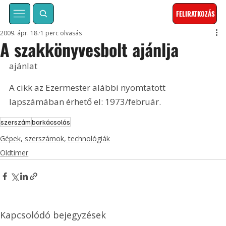
FELIRATKOZÁS
2009. ápr. 18.
1 perc olvasás
A szakkönyvesbolt ajánlja
ajánlat
A cikk az Ezermester alábbi nyomtatott 
lapszámában érhető el: 1973/február.
szerszám
barkácsolás
Gépek, szerszámok, technológiák
Oldtimer
Kapcsolódó bejegyzések