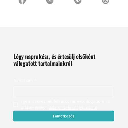
Légy naprakész, és értesülj elsőként
válogatott tartalmainkról
E-mail cím
*
Igen, szeretnék feliratkozni, és elfogadom az 
adatkezelést. 
Adatvédelmi tájékoztató
Feliratkozás