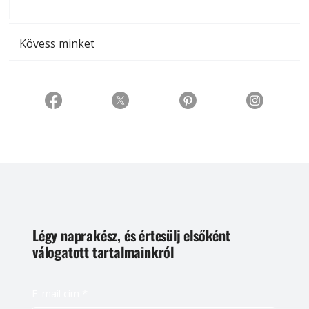
t
Kövess minket
Légy naprakész, és értesülj elsőként
válogatott tartalmainkról
E-mail cím
*