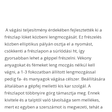
 A vágási teljesítmény érdekében fejlesztették ki a 
frészlap löket közbeni lengmozgását. Ez frészelés 
közben elliptikus pályán osztja el a nyomást, 
csökkenti a frészlapon a súrlódási ht, így 
gyorsabban lehet a géppel frészelni. Vékony 
anyagokat és fémeket leng mozgás nélkül kell 
vágni, a 1-3 fokozatban állított lengmozgással 
pedig fa- és manyagok vágása célszer. Beállítására 
általában a gépfej melletti kis kar szolgál. A 
frészlapot többnyire görg támasztja meg. Ennek 
kivitele és a talptól való távolsága sem mellékes, 
mert ez egyben a szerszámot is megvezeti, tehát a 