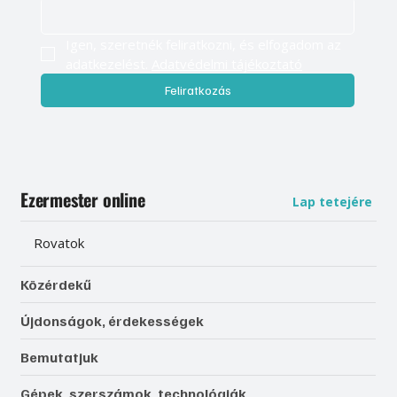
Igen, szeretnék feliratkozni, és elfogadom az 
adatkezelést. 
Adatvédelmi tájékoztató
Feliratkozás
Ezermester online
Lap tetejére
Rovatok
Közérdekű
Újdonságok, érdekességek
Bemutatjuk
Gépek, szerszámok, technológiák