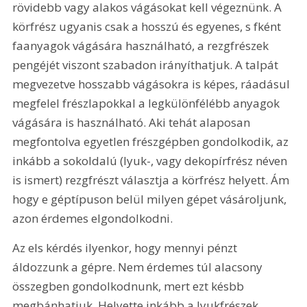
rövidebb vagy alakos vágásokat kell végeznünk. A 
körfrész ugyanis csak a hosszú és egyenes, s fként 
faanyagok vágására használható, a rezgfrészek 
pengéjét viszont szabadon irányíthatjuk. A talpát 
megvezetve hosszabb vágásokra is képes, ráadásul 
megfelel frészlapokkal a legkülönfélébb anyagok 
vágására is használható. Aki tehát alaposan 
megfontolva egyetlen frészgépben gondolkodik, az 
inkább a sokoldalú (lyuk-, vagy dekopírfrész néven 
is ismert) rezgfrészt választja a körfrész helyett. Ám 
hogy e géptípuson belül milyen gépet vásároljunk, 
azon érdemes elgondolkodni.
Az els kérdés ilyenkor, hogy mennyi pénzt 
áldozzunk a gépre. Nem érdemes túl alacsony 
összegben gondolkodnunk, mert ezt késbb 
megbánhatjuk. Helyette inkább a lyukfrészek 