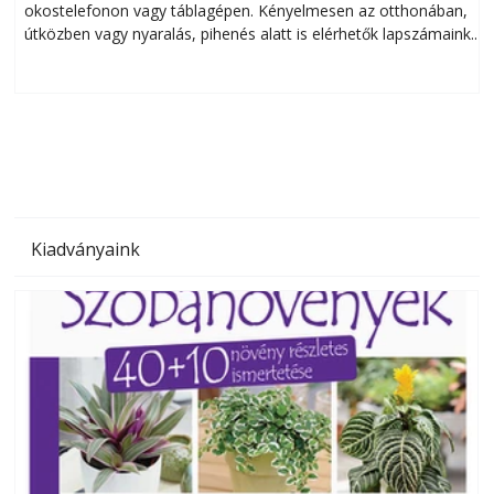
okostelefonon vagy táblagépen. Kényelmesen az otthonában,
útközben vagy nyaralás, pihenés alatt is elérhetők lapszámaink.
ú
Bárhol, bármikor, akár külföldön élve vagy dolgozva is
B
olvashatók az Ezermester lapszámai. A Laptapir kényelmes
megoldás, mert: – t
Kiadványaink