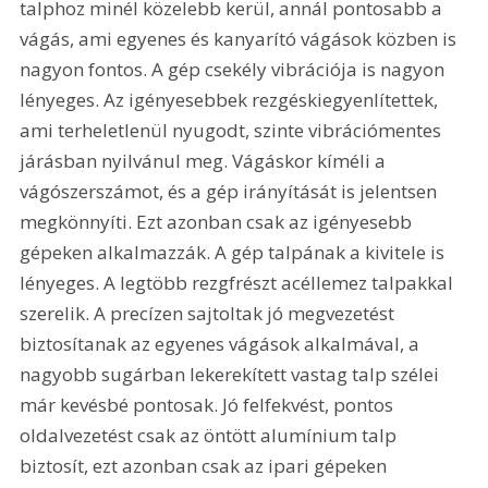
talphoz minél közelebb kerül, annál pontosabb a 
vágás, ami egyenes és kanyarító vágások közben is 
nagyon fontos. A gép csekély vibrációja is nagyon 
lényeges. Az igényesebbek rezgéskiegyenlítettek, 
ami terheletlenül nyugodt, szinte vibrációmentes 
járásban nyilvánul meg. Vágáskor kíméli a 
vágószerszámot, és a gép irányítását is jelentsen 
megkönnyíti. Ezt azonban csak az igényesebb 
gépeken alkalmazzák. A gép talpának a kivitele is 
lényeges. A legtöbb rezgfrészt acéllemez talpakkal 
szerelik. A precízen sajtoltak jó megvezetést 
biztosítanak az egyenes vágások alkalmával, a 
nagyobb sugárban lekerekített vastag talp szélei 
már kevésbé pontosak. Jó felfekvést, pontos 
oldalvezetést csak az öntött alumínium talp 
biztosít, ezt azonban csak az ipari gépeken 