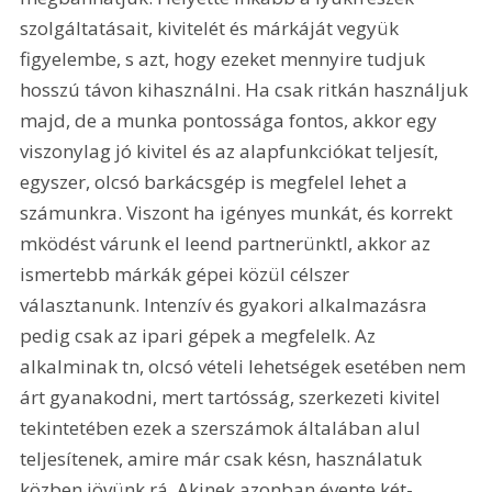
szolgáltatásait, kivitelét és márkáját vegyük 
figyelembe, s azt, hogy ezeket mennyire tudjuk 
hosszú távon kihasználni. Ha csak ritkán használjuk 
majd, de a munka pontossága fontos, akkor egy 
viszonylag jó kivitel és az alapfunkciókat teljesít, 
egyszer, olcsó barkácsgép is megfelel lehet a 
számunkra. Viszont ha igényes munkát, és korrekt 
mködést várunk el leend partnerünktl, akkor az 
ismertebb márkák gépei közül célszer 
választanunk. Intenzív és gyakori alkalmazásra 
pedig csak az ipari gépek a megfelelk. Az 
alkalminak tn, olcsó vételi lehetségek esetében nem 
árt gyanakodni, mert tartósság, szerkezeti kivitel 
tekintetében ezek a szerszámok általában alul 
teljesítenek, amire már csak késn, használatuk 
közben jövünk rá. Akinek azonban évente két-