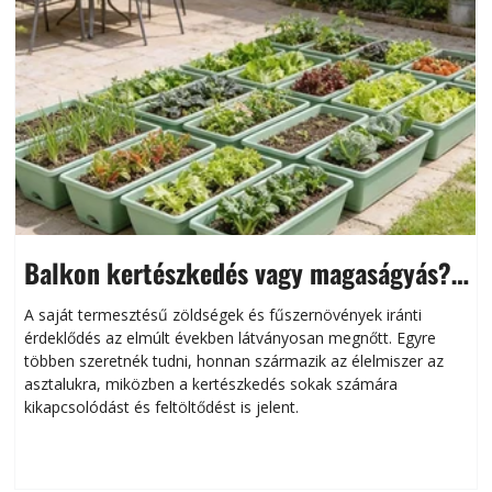
Balkon kertészkedés vagy magaságyás?
Helytakarékos kertészkedés
A saját termesztésű zöldségek és fűszernövények iránti
érdeklődés az elmúlt években látványosan megnőtt. Egyre
többen szeretnék tudni, honnan származik az élelmiszer az
l
asztalukra, miközben a kertészkedés sokak számára
kikapcsolódást és feltöltődést is jelent.
é
d