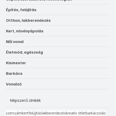
Építés, felújítás
Otthon, lakberendezés
Kert, növényápolás
Női vonal
Életmód, egészség
Kismester
Barkács
Vonalzó
Népszerű címkék
szerszám
kert
felújítás
lakberendezés
kreatív ötlet
barkácsolás