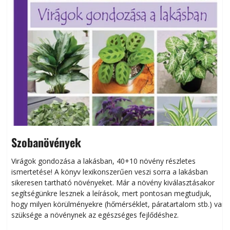
Szobanövények
Virágok gondozása a lakásban, 40+10 növény részletes
ismertetése! A könyv lexikonszerűen veszi sorra a lakásban
s
sikeresen tart­ha­tó növényeket. Már a növény kiválasztásakor
h
segítségünkre lesznek a leírások, mert pontosan megtudjuk,
k
hogy milyen körülményekre (hőmérséklet, páratartalom stb.) van
szüksége a növénynek az egészséges fejlődéshez.