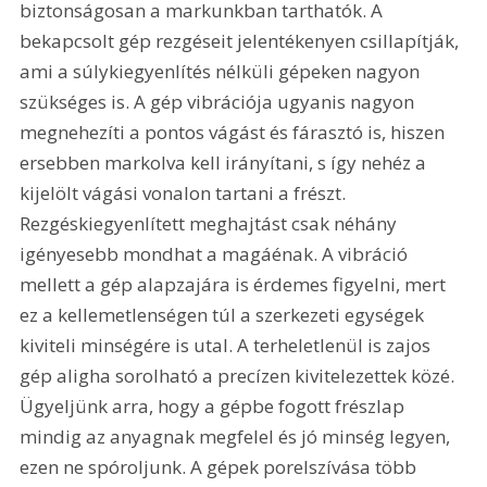
biztonságosan a markunkban tarthatók. A 
bekapcsolt gép rezgéseit jelentékenyen csillapítják, 
ami a súlykiegyenlítés nélküli gépeken nagyon 
szükséges is. A gép vibrációja ugyanis nagyon 
megnehezíti a pontos vágást és fárasztó is, hiszen 
ersebben markolva kell irányítani, s így nehéz a 
kijelölt vágási vonalon tartani a frészt. 
Rezgéskiegyenlített meghajtást csak néhány 
igényesebb mondhat a magáénak. A vibráció 
mellett a gép alapzajára is érdemes figyelni, mert 
ez a kellemetlenségen túl a szerkezeti egységek 
kiviteli minségére is utal. A terheletlenül is zajos 
gép aligha sorolható a precízen kivitelezettek közé. 
Ügyeljünk arra, hogy a gépbe fogott frészlap 
mindig az anyagnak megfelel és jó minség legyen, 
ezen ne spóroljunk. A gépek porelszívása több 