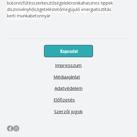
bútor
víz
fűtés
szerkesztőség
elektronika
hasznos tippek
dísznövény
hőszigetelés
tető
megújuló energia
tisztítás
kerti munka
beton
nyár
Kapcsolat
Impresszum
Médiaajánlat
Adatvédelem
Előfizetés
Szerzői jogok