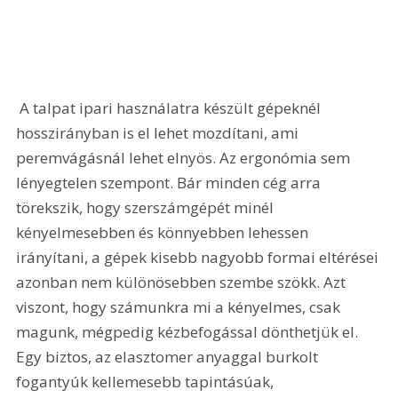
 A talpat ipari használatra készült gépeknél 
hosszirányban is el lehet mozdítani, ami 
peremvágásnál lehet elnyös. Az ergonómia sem 
lényegtelen szempont. Bár minden cég arra 
törekszik, hogy szerszámgépét minél 
kényelmesebben és könnyebben lehessen 
irányítani, a gépek kisebb nagyobb formai eltérései 
azonban nem különösebben szembe szökk. Azt 
viszont, hogy számunkra mi a kényelmes, csak 
magunk, mégpedig kézbefogással dönthetjük el. 
Egy biztos, az elasztomer anyaggal burkolt 
fogantyúk kellemesebb tapintásúak, 