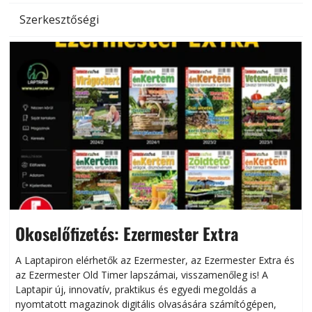
Szerkesztőségi
Okoselőfizetés: Ezermester Extra
A Laptapiron elérhetők az Ezermester, az Ezermester Extra és
az Ezermester Old Timer lapszámai, visszamenőleg is! A
Laptapir új, innovatív, praktikus és egyedi megoldás a
L
nyomtatott magazinok digitális olvasására számítógépen,