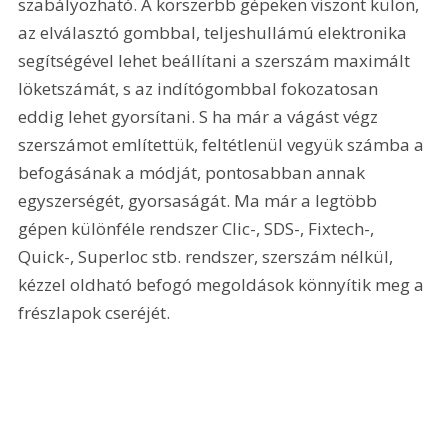
szabályozható. A korszerbb gépeken viszont külön, 
az elválasztó gombbal, teljeshullámú elektronika 
segítségével lehet beállítani a szerszám maximált 
löketszámát, s az indítógombbal fokozatosan 
eddig lehet gyorsítani. S ha már a vágást végz 
szerszámot említettük, feltétlenül vegyük számba a 
befogásának a módját, pontosabban annak 
egyszerségét, gyorsaságát. Ma már a legtöbb 
gépen különféle rendszer Clic-, SDS-, Fixtech-, 
Quick-, Superloc stb. rendszer, szerszám nélkül, 
kézzel oldható befogó megoldások könnyítik meg a 
frészlapok cseréjét.