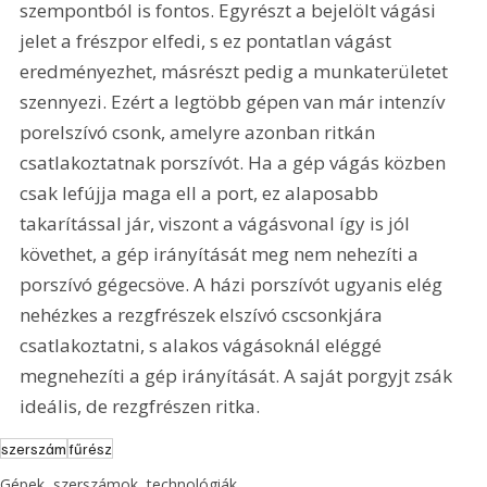
szempontból is fontos. Egyrészt a bejelölt vágási 
jelet a frészpor elfedi, s ez pontatlan vágást 
eredményezhet, másrészt pedig a munkaterületet 
szennyezi. Ezért a legtöbb gépen van már intenzív 
porelszívó csonk, amelyre azonban ritkán 
csatlakoztatnak porszívót. Ha a gép vágás közben 
csak lefújja maga ell a port, ez alaposabb 
takarítással jár, viszont a vágásvonal így is jól 
követhet, a gép irányítását meg nem nehezíti a 
porszívó gégecsöve. A házi porszívót ugyanis elég 
nehézkes a rezgfrészek elszívó cscsonkjára 
csatlakoztatni, s alakos vágásoknál eléggé 
megnehezíti a gép irányítását. A saját porgyjt zsák 
ideális, de rezgfrészen ritka.
szerszám
fűrész
Gépek, szerszámok, technológiák