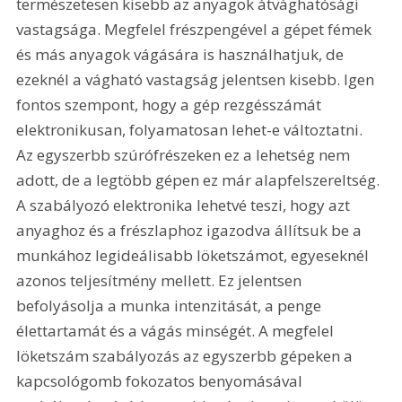
természetesen kisebb az anyagok átvághatósági 
vastagsága. Megfelel frészpengével a gépet fémek 
és más anyagok vágására is használhatjuk, de 
ezeknél a vágható vastagság jelentsen kisebb. Igen 
fontos szempont, hogy a gép rezgésszámát 
elektronikusan, folyamatosan lehet-e változtatni. 
Az egyszerbb szúrófrészeken ez a lehetség nem 
adott, de a legtöbb gépen ez már alapfelszereltség. 
A szabályozó elektronika lehetvé teszi, hogy azt 
anyaghoz és a frészlaphoz igazodva állítsuk be a 
munkához legideálisabb löketszámot, egyeseknél 
azonos teljesítmény mellett. Ez jelentsen 
befolyásolja a munka intenzitását, a penge 
élettartamát és a vágás minségét. A megfelel 
löketszám szabályozás az egyszerbb gépeken a 
kapcsológomb fokozatos benyomásával 