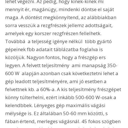
lehet végezni. Az pedig, hogy kinek-kinek mi 
mennyit ér, magánügy, mindenki döntse el saját 
maga. A döntést megkönnyítend, az alábbiakban 
sorra vesszük a rezgfrészek jellemz adottságait, 
amelyek egy korszer rezgfrészen fellelhetk. 
Továbbá  a teljesség igénye nélkül  több gyártó 
gépeinek fbb adatait táblázatba foglalva is 
közöljük. Nagyon fontos, hogy a frészgép ers 
legyen. A felvett teljesítmény  ami manapság 350-
600 W  alapján azonban csak következtetni lehet a 
gép leadott teljesítményére, ami jó esetben a 
felvettnek kb. a 60%-a. A kis teljesítmény frészgépet 
könny túlterhelni, ezért inkább 500-600 W-osak a 
kelendbbek. Lényeges gép maximális vágási 
mélysége is. Ez általában 50-60 mm közötti, s 
fában értend, merleges vágásnál. 45 fokos szögben 