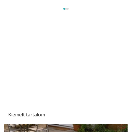
A varrógép és a varrás
Kiemelt tartalom