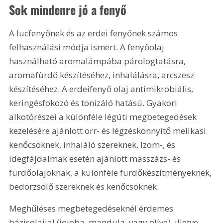
Sok mindenre jó a fenyő
A lucfenyőnek és az erdei fenyőnek számos 
felhasználási módja ismert. A fenyőolaj 
használható aromalámpába párologtatásra, 
aromafürdő készítéséhez, inhalálásra, arcszesz 
készítéséhez. A erdeifenyő olaj antimikrobiális, 
keringésfokozó és tonizáló hatású. Gyakori 
alkotórészei a különféle légúti megbetegedések 
kezelésére ajánlott orr- és légzéskönnyítő mellkasi 
kenőcsöknek, inhaláló szereknek. Izom-, és 
idegfájdalmak esetén ajánlott masszázs- és 
fürdőolajoknak, a különféle fürdőkészítményeknek, 
bedörzsölő szereknek és kenőcsöknek.
Meghűléses megbetegedéseknél érdemes 
bázisolajjal (jojoba, mandula, vagy olíva), illetve 