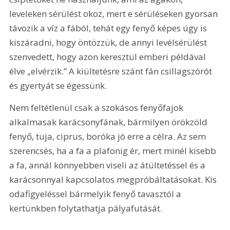
leveleken sérülést okoz, mert e sérüléseken gyorsan 
távozik a víz a fából, tehát egy fenyő képes úgy is 
kiszáradni, hogy öntözzük, de annyi levélsérülést 
szenvedett, hogy azon keresztül emberi példával 
élve „elvérzik.” A kiültetésre szánt fán csillagszórót 
és gyertyát se égessünk.
Nem feltétlenül csak a szokásos fenyőfajok 
alkalmasak karácsonyfának, bármilyen örökzöld 
fenyő, tuja, ciprus, boróka jó erre a célra. Az sem 
szerencsés, ha a fa a plafonig ér, mert minél kisebb 
a fa, annál könnyebben viseli az átültetéssel és a 
karácsonnyal kapcsolatos megpróbáltatásokat. Kis 
odafigyeléssel bármelyik fenyő tavasztól a 
kertünkben folytathatja pályafutását.