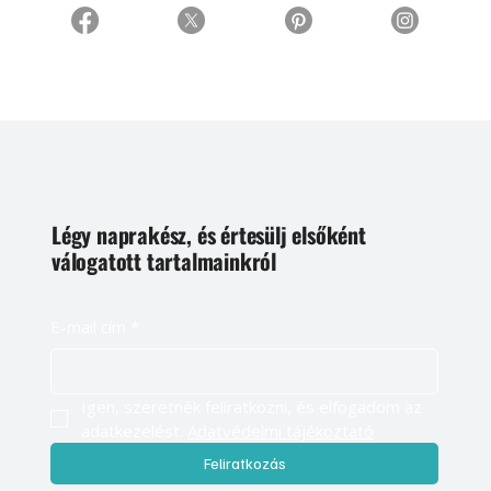
Légy naprakész, és értesülj elsőként
válogatott tartalmainkról
E-mail cím
*
Igen, szeretnék feliratkozni, és elfogadom az 
adatkezelést. 
Adatvédelmi tájékoztató
Feliratkozás