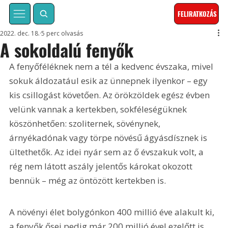
FELIRATKOZÁS
2022. dec. 18.
5 perc olvasás
A sokoldalú fenyők
A fenyőféléknek nem a tél a kedvenc évszaka, mivel 
sokuk áldozatául esik az ünnepnek ilyenkor – egy 
kis csillogást követően. Az örökzöldek egész évben 
velünk vannak a kertekben, sokféleségüknek 
köszönhetően: szoliternek, sövénynek, 
árnyékadónak vagy törpe növésű ágyásdísznek is 
ültethetők. Az idei nyár sem az ő évszakuk volt, a 
rég nem látott aszály jelentős károkat okozott 
bennük – még az öntözött kertekben is.
A növényi élet bolygónkon 400 millió éve alakult ki, 
a fenyők ősei pedig már 200 millió ével ezelőtt is 