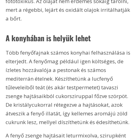
fototoxikus. Az olajat nem érdemes sokáig tárolni, 
mert a régebbi, lejárt és oxidált olajok irritálhatják 
a bőrt.
A konyhában is helyük lehet
Több fenyőfajnak számos konyhai felhasználása is 
elterjedt. A fenyőmag például igen költséges, de 
ízletes hozzávalója a pestonak és számos 
mediterrán ételnek. Készíthetünk a lucfenyő 
tűleveleiből teát (és akár testpermetet) tavaszi 
zsenge hajtásaikból cukorsziruppal főzve szörpöt. 
De kristálycukorral rétegezve a hajtásokat, azok 
átveszik a fenyő illatát, így kellemes aromájú zöld 
cukrunk lesz, mellyel díszíthetünk és édesíthetünk.
A fenyő zsenge hajtásait leturmixolva, szirupként 