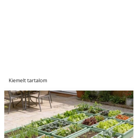
Szárazság a kertben – az aszály hatása a
növényekre és a védekezés lehetőségei
Kiemelt tartalom