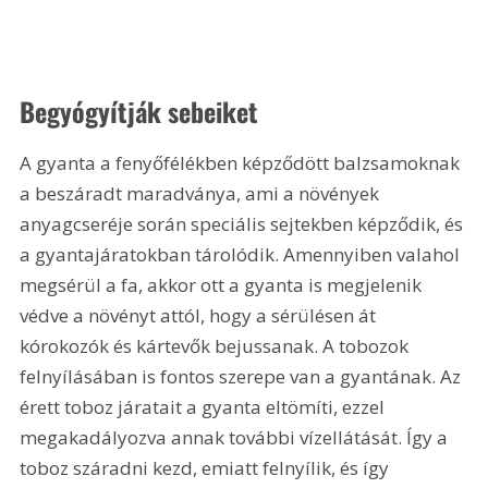
Begyógyítják sebeiket
A gyanta a fenyőfélékben képződött balzsamoknak 
a beszáradt maradványa, ami a növények 
anyagcseréje során speciális sejtekben képződik, és 
a gyantajáratokban tárolódik. Amennyiben valahol 
megsérül a fa, akkor ott a gyanta is megjelenik 
védve a növényt attól, hogy a sérülésen át 
kórokozók és kártevők bejussanak. A tobozok 
felnyílásában is fontos szerepe van a gyantának. Az 
érett toboz járatait a gyanta eltömíti, ezzel 
megakadályozva annak további vízellátását. Így a 
toboz száradni kezd, emiatt felnyílik, és így 