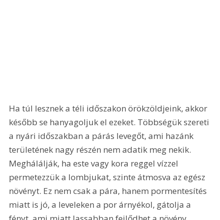
Ha túl lesznek a téli időszakon örökzöldjeink, akkor 
később se hanyagoljuk el ezeket. Többségük szereti 
a nyári időszakban a párás levegőt, ami hazánk 
területének nagy részén nem adatik meg nekik. 
Meghálálják, ha este vagy kora reggel vízzel 
permetezzük a lombjukat, szinte átmosva az egész 
növényt. Ez nem csak a pára, hanem pormentesítés 
miatt is jó, a leveleken a por árnyékol, gátolja a 
fényt, ami miatt lassabban fejlődhet a növény.