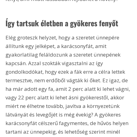
Így tartsuk életben a gyökeres fenyőt
Elég groteszk helyzet, hogy a szeretet ünnepére 
állítunk egy jelképet, a karácsonyfát, amit 
gyakorlatilag feláldozunk a szeretet ünnepének 
kapcsán. Azzal szokták vigasztalni az így 
gondolkodókat, hogy ezek a fák erre a célra lettek 
termesztve, nem erdőből vágták ki őket. Ez igaz, de 
ha már adott egy fa, amit 2 perc alatt ki lehet vágni, 
vagy 22 perc alatt ki lehet ásni gyökerestől, akkor 
miért ne élhetne tovább, javítva a környezetünk 
látványát és levegőjét is még évekig? A gyökeres 
karácsonyfát célszerű fagymentes, de hűvös helyen 
tartani az ünnepekig, és lehetőség szerint minél 