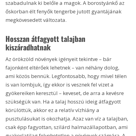
szabadulnak ki belőle a magok. A borostyánkő az 
őskorban élt fenyők tengerbe jutott gyantájának 
megkövesedett változata.
Hosszan átfagyott talajban 
kiszáradhatnak
Az örökzöld növények igényeit tekintve – bár 
fajonként eltérőek lehetnek – van néhány dolog, 
ami közös bennük. Legfontosabb, hogy mivel télen 
is van lombjuk, így ekkor is vesznek fel vizet a 
gyökereiken keresztül – keveset, de arra a kevésre 
szükségük van. Ha a talaj hosszú ideig átfagyott 
körülöttük, akkor ez a relatív vízhiány a 
pusztulásukat is okozhatja. Azaz van víz a talajban, 
csak épp fagyottan, szilárd halmazállapotban, ami 
gyakorlatilag felvehetetlen a növények számára. A 