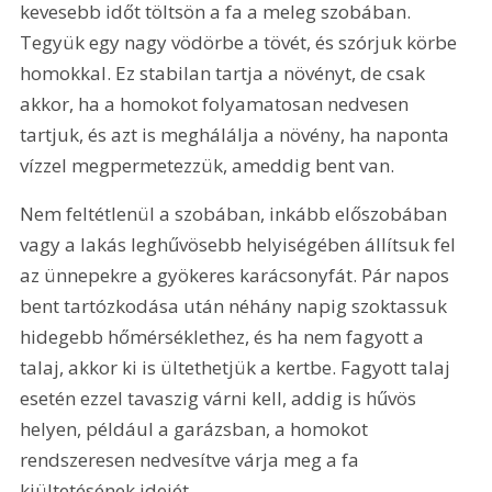
kevesebb időt töltsön a fa a meleg szobában. 
Tegyük egy nagy vödörbe a tövét, és szórjuk körbe 
homokkal. Ez stabilan tartja a növényt, de csak 
akkor, ha a homokot folyamatosan nedvesen 
tartjuk, és azt is meghálálja a növény, ha naponta 
vízzel megpermetezzük, ameddig bent van.
Nem feltétlenül a szobában, inkább előszobában 
vagy a lakás leghűvösebb helyiségében állítsuk fel 
az ünnepekre a gyökeres karácsonyfát. Pár napos 
bent tartózkodása után néhány napig szoktassuk 
hidegebb hőmérséklethez, és ha nem fagyott a 
talaj, akkor ki is ültethetjük a kertbe. Fagyott talaj 
esetén ezzel tavaszig várni kell, addig is hűvös 
helyen, például a garázsban, a homokot 
rendszeresen nedvesítve várja meg a fa 
kiültetésének idejét.