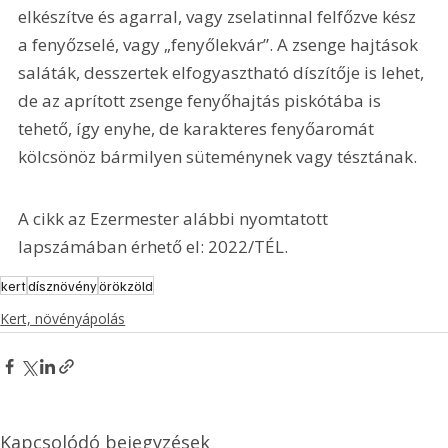
elkészítve és agarral, vagy zselatinnal felfőzve kész 
a fenyőzselé, vagy „fenyőlekvár”. A zsenge hajtások 
saláták, desszertek elfogyasztható díszítője is lehet, 
de az aprított zsenge fenyőhajtás piskótába is 
tehető, így enyhe, de karakteres fenyőaromát 
kölcsönöz bármilyen süteménynek vagy tésztának.
A cikk az Ezermester alábbi nyomtatott 
lapszámában érhető el: 2022/TÉL.
kert
dísznövény
örökzöld
Kert, növényápolás
Kapcsolódó bejegyzések