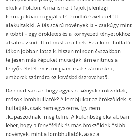
éltek a Földön. A ma ismert fajok jelenlegi 
formájukban nagyjából 60 millió évvel ezelőtt 
alakultak ki. A fás szárú növények is – csakúgy mint 
a többi – egy örökletes és a környezeti tényezőkhöz 
alkalmazkodott ritmusban élnek. Ez a lombhullató 
fákon jobban látszik, hiszen minden évszakban 
teljesen más képüket mutatják, ám e ritmus a 
fenyők életében is megvan, csak számunkra, 
emberek számára ez kevésbé észrevehető.
De miért van az, hogy egyes növények örökzöldek, 
mások lombhullatók? A lombjukat az örökzöldek is 
hullatják, csak nem egyszerre, így nem 
„kopaszodnak” meg télire. A különbség oka abban 
lehet, hogy a fenyőfélék és más örökzöldek ősibb 
növények, mint a lombhullatók, azaz a 