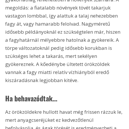
megoldás: a fiatalabb növények tövét takarjuk 
vastagon lombbal, így alattuk a talaj nehezebben 
fagy át, vagy hamarabb felolvad. Nagyméretű 
idősebb példányoknál ez szükségtelen már, hiszen 
a fagyhatárnál mélyebbre hatolnak a gyökereik. A 
törpe változatoknál pedig idősebb korukban is 
szükséges lehet a takarás, mert sekélyen 
gyökereznek. A kőedénybe ültetett örökzöldek 
vannak a fagy miatti relatív vízhiányból eredő 
kiszáradásnak legjobban kitéve.
Ha behavazódtak…
Az örökzöldekre hullott havat még frissen rázzuk le, 
mert anyagcseréjüket ez kedvezőtlenül 
befolyásolja, és ágak törését is eredményezheti a 