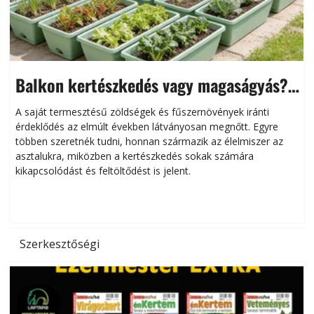
Balkon kertészkedés vagy magaságyás?
Helytakarékos kertészkedés
A saját termesztésű zöldségek és fűszernövények iránti
érdeklődés az elmúlt években látványosan megnőtt. Egyre
többen szeretnék tudni, honnan származik az élelmiszer az
l
asztalukra, miközben a kertészkedés sokak számára
kikapcsolódást és feltöltődést is jelent.
é
d
Szerkesztőségi