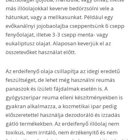
más illóolajokkal keverve bedörzsölni vele a 
hátunkat, vagy a mellkasunkat. Például egy 
evőkanálnyi jojobaolajba cseppentsünk 6 csepp 
fenyőolajat, illetve 3-3 csepp menta- vagy 
eukaliptusz olajat. Alaposan keverjük el az 
összetevőket használat előtt.
Az erdeifenyő olaja csillapítja az idegi eredetű 
feszültséget, de lehet még használni reumás 
panaszok és ízületi fájdalmak esetén is. A 
gyógyszeripar reuma elleni készítményekben is 
gyakran alkalmazza, a kozmetikai ipar pedig 
előszeretettel használja dezodoráló és izzadás 
gátló termékekben. Az erdeifenyő illóolaj nem 
toxikus, nem irritáló, nem érzékenyítő és nem 