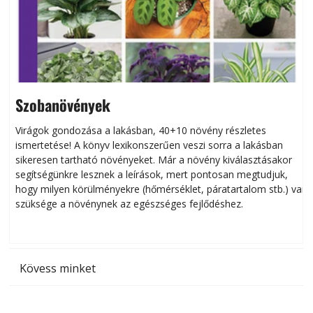
Szobanövények
Virágok gondozása a lakásban, 40+10 növény részletes
ismertetése! A könyv lexikonszerűen veszi sorra a lakásban
s
sikeresen tart­ha­tó növényeket. Már a növény kiválasztásakor
h
segítségünkre lesznek a leírások, mert pontosan megtudjuk,
k
hogy milyen körülményekre (hőmérséklet, páratartalom stb.) van
szüksége a növénynek az egészséges fejlődéshez.
t
Kövess minket