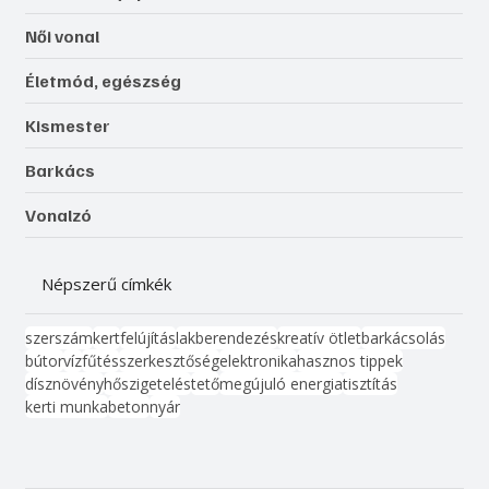
Női vonal
Életmód, egészség
Kismester
Barkács
Vonalzó
Népszerű címkék
szerszám
kert
felújítás
lakberendezés
kreatív ötlet
barkácsolás
bútor
víz
fűtés
szerkesztőség
elektronika
hasznos tippek
dísznövény
hőszigetelés
tető
megújuló energia
tisztítás
kerti munka
beton
nyár