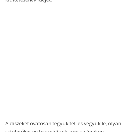
A díszeket óvatosan tegyük fel, és vegyük le, olyan 
csíptetőket ne használjunk, ami az ágakon, 