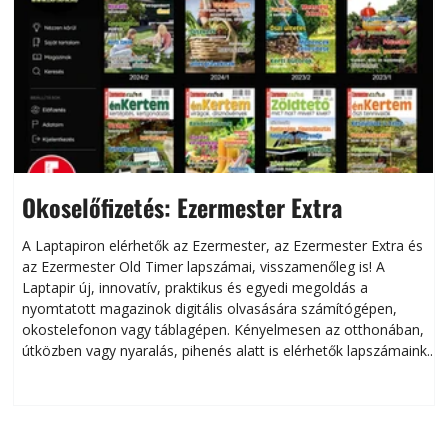
Okoselőfizetés: Ezermester Extra
A Laptapiron elérhetők az Ezermester, az Ezermester Extra és
az Ezermester Old Timer lapszámai, visszamenőleg is! A
Laptapir új, innovatív, praktikus és egyedi megoldás a
L
nyomtatott magazinok digitális olvasására számítógépen,
okostelefonon vagy táblagépen. Kényelmesen az otthonában,
útközben vagy nyaralás, pihenés alatt is elérhetők lapszámaink.
ú
Bárhol, bármikor, akár külföldön élve vagy dolgozva is
B
olvashatók az Ezermester lapszámai. A Laptapir kényelmes
megoldás, mert: – t