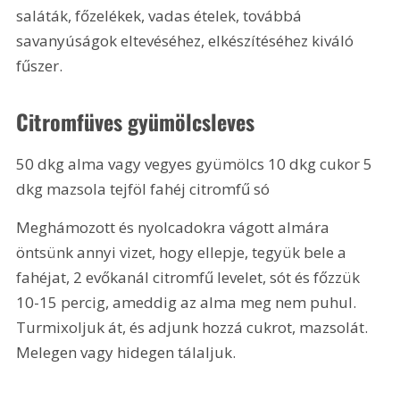
saláták, főzelékek, vadas ételek, továbbá 
savanyúságok eltevéséhez, elkészítéséhez kiváló 
fűszer.
Citromfüves gyümölcsleves
50 dkg alma vagy vegyes gyümölcs 10 dkg cukor 5 
dkg mazsola tejföl fahéj citromfű só
Meghámozott és nyolcadokra vágott almára 
öntsünk annyi vizet, hogy ellepje, tegyük bele a 
fahéjat, 2 evőkanál citromfű levelet, sót és főzzük 
10-15 percig, ameddig az alma meg nem puhul. 
Turmixoljuk át, és adjunk hozzá cukrot, mazsolát. 
Melegen vagy hidegen tálaljuk.