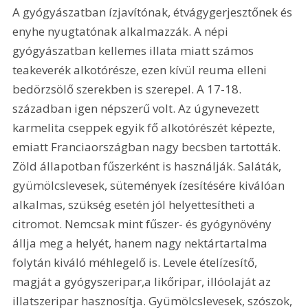
A gyógyászatban ízjavítónak, étvágygerjesztőnek és 
enyhe nyugtatónak alkalmazzák. A népi 
gyógyászatban kellemes illata miatt számos 
teakeverék alkotórésze, ezen kívül reuma elleni 
bedörzsölő szerekben is szerepel. A 17-18. 
században igen népszerű volt. Az úgynevezett 
karmelita cseppek egyik fő alkotórészét képezte, 
emiatt Franciaországban nagy becsben tartották. 
Zöld állapotban fűszerként is használják. Saláták, 
gyümölcslevesek, sütemények ízesítésére kiválóan 
alkalmas, szükség esetén jól helyettesítheti a 
citromot. Nemcsak mint fűszer- és gyógynövény 
állja meg a helyét, hanem nagy nektártartalma 
folytán kiváló méhlegelő is. Levele ételízesítő, 
magját a gyógyszeripar,a likőripar, illóolaját az 
illatszeripar hasznosítja. Gyümölcslevesek, szószok, 