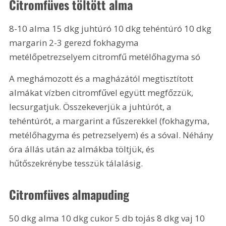
Citromfüves töltött alma
8-10 alma 15 dkg juhtúró 10 dkg tehéntúró 10 dkg 
margarin 2-3 gerezd fokhagyma 
metélőpetrezselyem citromfű metélőhagyma só
A meghámozott és a magházától megtisztított 
almákat vízben citromfűvel együtt megfőzzük, 
lecsurgatjuk. Összekeverjük a juhtúrót, a 
tehéntúrót, a margarint a fűszerekkel (fokhagyma, 
metélőhagyma és petrezselyem) és a sóval. Néhány 
óra állás után az almákba töltjük, és 
hűtőszekrénybe tesszük tálalásig.
Citromfüves almapuding
50 dkg alma 10 dkg cukor 5 db tojás 8 dkg vaj 10 