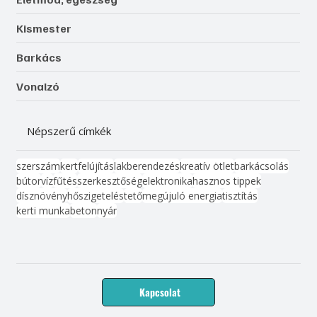
Kismester
Barkács
Vonalzó
Népszerű címkék
szerszám
kert
felújítás
lakberendezés
kreatív ötlet
barkácsolás
bútor
víz
fűtés
szerkesztőség
elektronika
hasznos tippek
dísznövény
hőszigetelés
tető
megújuló energia
tisztítás
kerti munka
beton
nyár
Kapcsolat