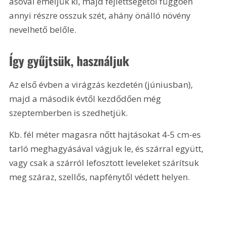
ásóval emeljük ki, majd fejlettségétől függően 
annyi részre osszuk szét, ahány önálló növény 
nevelhető belőle.
Így gyűjtsük, használjuk
Az első évben a virágzás kezdetén (júniusban), 
majd a második évtől kezdődően még 
szeptemberben is szedhetjük.
Kb. fél méter magasra nőtt hajtásokat 4-5 cm-es 
tarló meghagyásával vágjuk le, és szárral együtt, 
vagy csak a szárról lefosztott leveleket szárítsuk 
meg száraz, szellős, napfénytől védett helyen.