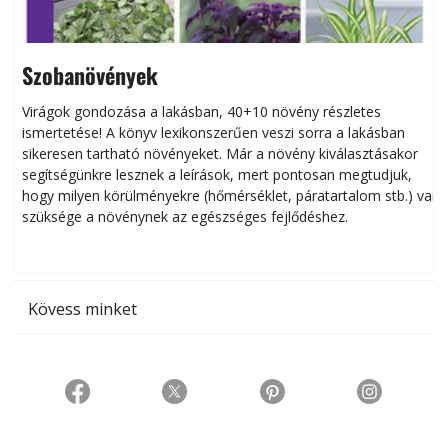
Szobanövények
Virágok gondozása a lakásban, 40+10 növény részletes
ismertetése! A könyv lexikonszerűen veszi sorra a lakásban
s
sikeresen tart­ha­tó növényeket. Már a növény kiválasztásakor
h
segítségünkre lesznek a leírások, mert pontosan megtudjuk,
k
hogy milyen körülményekre (hőmérséklet, páratartalom stb.) van
szüksége a növénynek az egészséges fejlődéshez.
t
Kövess minket