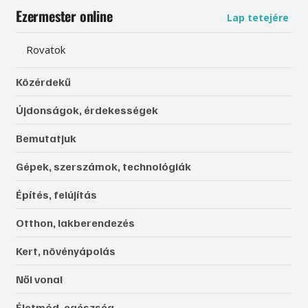
Ezermester online
Lap tetejére
Rovatok
Közérdekű
Újdonságok, érdekességek
Bemutatjuk
Gépek, szerszámok, technológiák
Építés, felújítás
Otthon, lakberendezés
Kert, növényápolás
Női vonal
Életmód, egészség