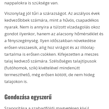
nappalokra is szüksége van.
Viszonylag jól tűri a szárazságot. Az aszályos évek 
kedvezőbbek számára, mint a hűvös, csapadékos 
nyarak. Nem is annyira a túlzott vízadagolás okoz 
gondot ilyenkor, hanem az alacsony hőmérséklet és 
a fényszegénység. Ilyen időszakban növekedése 
erősen visszaesik, alig hoz virágot és az illóolaj-
tartalma is erősen csökken. Kifejezetten a meszes 
talaj kedvező számára. Szélsőséges talajtípusok 
(futóhomok, szik) kivételével mindenütt 
termeszthető, még erősen kötött, de nem hideg 
talajokon is.
Gondozása egyszerű
Szaporítása a szabadföldi magvetésen kívül 