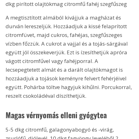
dkg pirított olajtökmag citromfű fahéj szegfűszeg
A megtisztított almából kivájjuk a magházat és 
durván lereszeljük. Hozzáadjuk a kissé felaprított 
citromfüvet, majd cukros, fahéjas, szegfűszeges 
vízben főzzük. A cukrot a vajjal és a tojás-sárgával 
együtt jól összekeverjük. Ezt is ízesíthetjük apróra 
vágott citromfűvel vagy fahéjporral. A 
lecsepegtetett almát és a darált olajtökmagot is 
hozzáadjuk a tojások keményre felvert fehérjéivel 
együtt. Pohárba töltve hagyjuk kihűlni. Porcukorral, 
reszelt csokoládéval díszíthetjük. 
Magas vérnyomás elleni gyógytea
5-5 dkg citromfű, galagonyabogyó és -virág, 
zsurlófű, diólevél, 10 dkg fagyöngy leveléből 2 