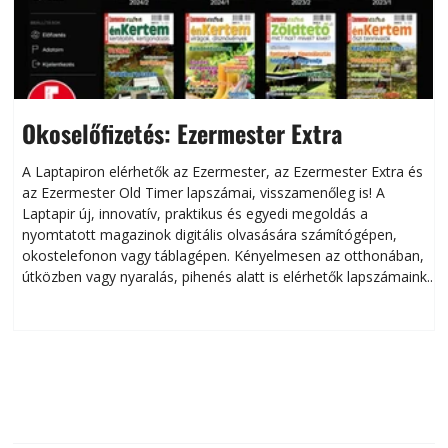
Okoselőfizetés: Ezermester Extra
A Laptapiron elérhetők az Ezermester, az Ezermester Extra és
az Ezermester Old Timer lapszámai, visszamenőleg is! A
Laptapir új, innovatív, praktikus és egyedi megoldás a
L
nyomtatott magazinok digitális olvasására számítógépen,
okostelefonon vagy táblagépen. Kényelmesen az otthonában,
útközben vagy nyaralás, pihenés alatt is elérhetők lapszámaink.
ú
Bárhol, bármikor, akár külföldön élve vagy dolgozva is
B
olvashatók az Ezermester lapszámai. A Laptapir kényelmes
megoldás, mert: – t