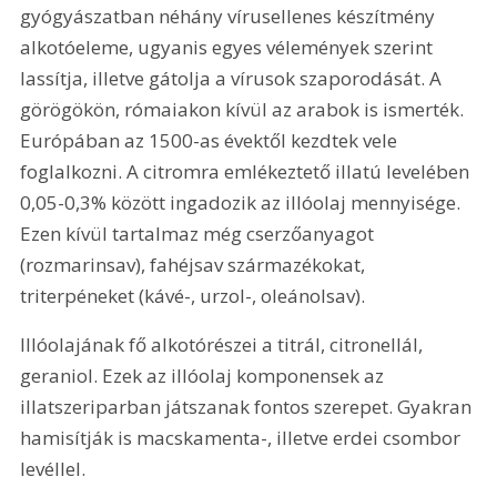
gyógyászatban néhány vírusellenes készítmény 
alkotóeleme, ugyanis egyes vélemények szerint 
lassítja, illetve gátolja a vírusok szaporodását. A 
görögökön, rómaiakon kívül az arabok is ismerték. 
Európában az 1500-as évektől kezdtek vele 
foglalkozni. A citromra emlékeztető illatú levelében 
0,05-0,3% között ingadozik az illóolaj mennyisége. 
Ezen kívül tartalmaz még cserzőanyagot 
(rozmarinsav), fahéjsav származékokat, 
triterpéneket (kávé-, urzol-, oleánolsav).
Illóolajának fő alkotórészei a titrál, citronellál, 
geraniol. Ezek az illóolaj komponensek az 
illatszeriparban játszanak fontos szerepet. Gyakran 
hamisítják is macskamenta-, illetve erdei csombor 
levéllel. 