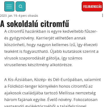
FELIRATKOZÁS
2023. jan. 19.
4 perc olvasás
A sokoldalú citromfű
A citromfű hazánkban is egyre kedveltebb fűszer- 
és gyógynövény. Karrierjét vélhetően annak 
köszönheti, hogy nagyon kellemes ízű, így élvezeti 
teaként is fogyasztható. Újabb kutatások szerint a 
vírusok szaporodását gátolja, így számos 
vírusellenes készítmény alkotórésze.
A Kis-Ázsiában, Közép- és Dél-Európában, valamint 
a Földközi-tenger környékén honos citromfű az 
ajakosok családjába tartozó Mellissa nemzetség 
három fajának egyike. Évelő növény. Fokozatosan 
vastagodó gyökértörzséből a talajfelszínnel 