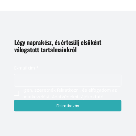
Légy naprakész, és értesülj elsőként
válogatott tartalmainkról
E-mail cím
*
Igen, szeretnék feliratkozni, és elfogadom az 
adatkezelést. 
Adatvédelmi tájékoztató
Feliratkozás