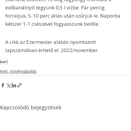
evőkanálnyit tegyünk 0,5 l vízbe. Pár percig 
forraljuk, 5-10 perc állás után szűrjük le. Naponta 
kétszer 1-1 csészével fogyasszunk belőle.
A cikk az Ezermester alábbi nyomtatott 
lapszámában érhető el: 2022/november.
kert
Kert, növényápolás
Kapcsolódó bejegyzések