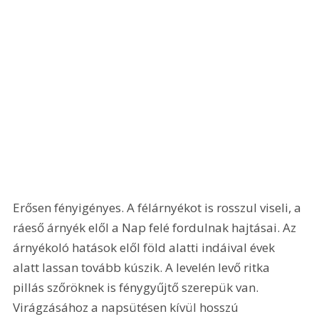
Erősen fényigényes. A félárnyékot is rosszul viseli, a 
ráeső árnyék elől a Nap felé fordulnak hajtásai. Az 
árnyékoló hatások elől föld alatti indáival évek 
alatt lassan tovább kúszik. A levelén levő ritka 
pillás szőröknek is fénygyűjtő szerepük van. 
Virágzásához a napsütésen kívül hosszú 