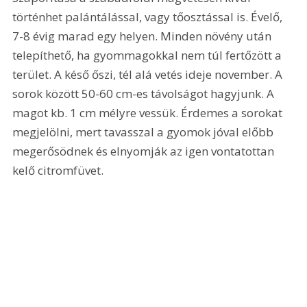
történhet palántálással, vagy tőosztással is. Évelő, 
7-8 évig marad egy helyen. Minden növény után 
telepíthető, ha gyommagokkal nem túl fertőzött a 
terület. A késő őszi, tél alá vetés ideje november. A 
sorok között 50-60 cm-es távolságot hagyjunk. A 
magot kb. 1 cm mélyre vessük. Érdemes a sorokat 
megjelölni, mert tavasszal a gyomok jóval előbb 
megerősödnek és elnyomják az igen vontatottan 
kelő citromfüvet.