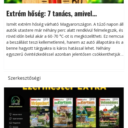
Extrém hőség: 7 tanács, amivel
megóvhatjuk autónkat a nyári károktól
Ismét extrém hőség várható Magyarországon. A tűző napon álló
autók utastere már néhány perc alatt rendkívül felmelegszik, és
rövid időn belül akár a 60-70 °C-ot is megközelítheti. Ez nemcsak
n
a beszállást teszi kellemetlenné, hanem az autó állapotára és a
benne hagyott tárgyakra is káros hatással lehet. Néhány
egyszerű óvintézkedéssel azonban jelentősen csökkenthetjük a
hőség káros hatásait.
l
Szerkesztőségi