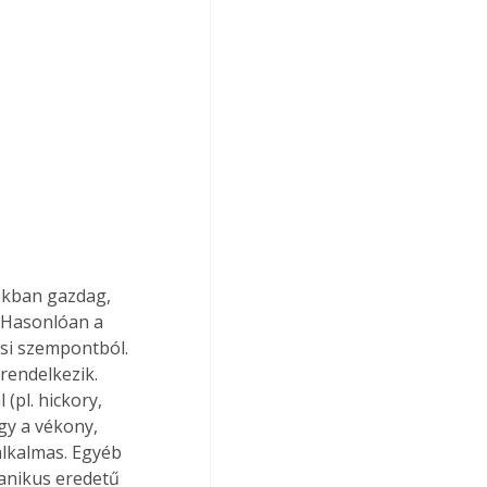
okban gazdag, 
. Hasonlóan a 
si szempontból. 
 rendelkezik. 
(pl. hickory, 
gy a vékony, 
alkalmas. Egyéb 
kanikus eredetű 