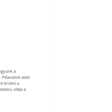
együnk a 
Pillanatok alatt 
ró érzést a 
atású, oldja a 