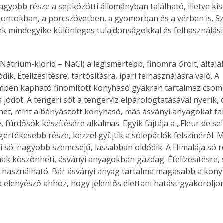
agyobb része a sejtközötti állományban található, illetve k
csontokban, a porcszövetben, a gyomorban és a vérben is. S
yek mindegyike különleges tulajdonságokkal és felhasználási 
Nátrium-klorid – NaCl) a legismertebb, finomra őrölt, általá
ik. Ételízesítésre, tartósításra, ipari felhasználásra való. A 
mben kapható finomított konyhasó gyakran tartalmaz csom
 jódot. A tengeri sót a tengervíz elpárologtatásával nyerik,
het, mint a bányászott konyhasó, más ásványi anyagokat tar
e, fürdősók készítésére alkalmas. Egyik fajtája a „Fleur de sel”
gértékesebb része, kézzel gyűjtik a sólepárlók felszínéről. M
i só: nagyobb szemcséjű, lassabban oldódik. A Himalája só ró
ak köszönheti, ásványi anyagokban gazdag. Ételízesítésre,
használható. Bár ásványi anyag tartalma magasabb a kony
elenyésző ahhoz, hogy jelentős élettani hatást gyakoroljon