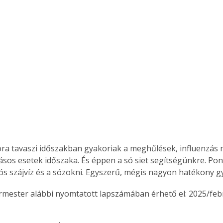
kora tavaszi időszakban gyakoriak a meghűlések, influenzá
ájásos esetek időszaka. És éppen a só siet segítségünkre. Po
sós szájvíz és a sózokni. Egyszerű, mégis nagyon hatékony
ermester alábbi nyomtatott lapszámában érhető el: 2025/feb
ertben,
Gyógyító növények: a
sban
természet kincsei az