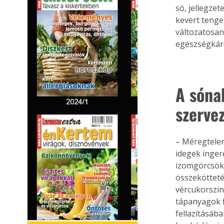
só, jellegzet
kevert tenger
változatosan
egészségkáro
A sóna
szerve
– Méregtelení
idegek inger
izomgörcsök 
összekötteté
vércukorszin
tápanyagok fe
fellazításáb