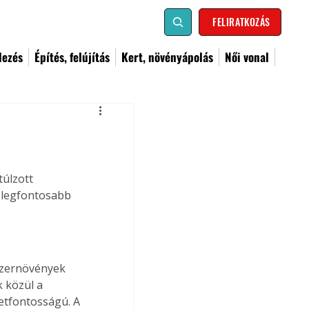
FELIRATKOZÁS
dezés
Építés, felújítás
Kert, növényápolás
Női vonal
úlzott 
k legfontosabb 
szernövények 
k közül a 
letfontosságú. A 