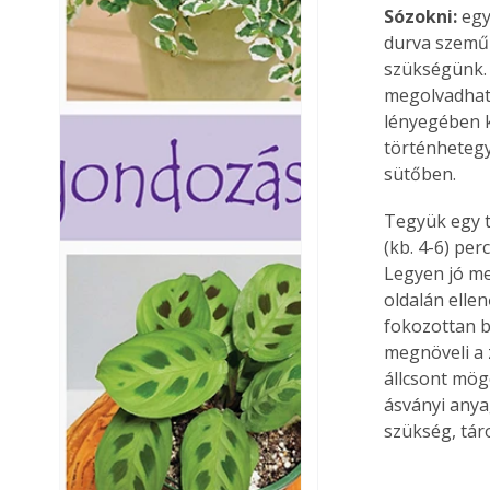
Sózokni: 
egy
durva szemű 
szükségünk. 
megolvadhatn
lényegében k
történheteg
sütőben.
Tegyük egy t
(kb. 4-6) pe
Legyen jó me
oldalán elle
fokozottan ba
megnöveli a z
állcsont mög
ásványi anya
szükség, tá