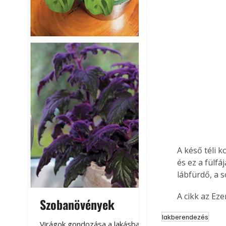
A késő téli 
és ez a fülf
lábfürdő, a 
A cikk az Ez
Szobanövények
Virágoskert: k
teraszon, laká
lakberendezés
Virágok gondozása a lakásban,