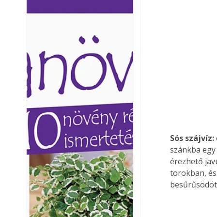
Ezermester lapszámai. A
Ezermester lapszámai
Laptapir kényelmes megoldás,
Laptapir kényelmes 
mert: – t
mert: – t
Sós szájvíz: 
szánkba egy 
érezhető javu
torokban, és 
besűrűsödött