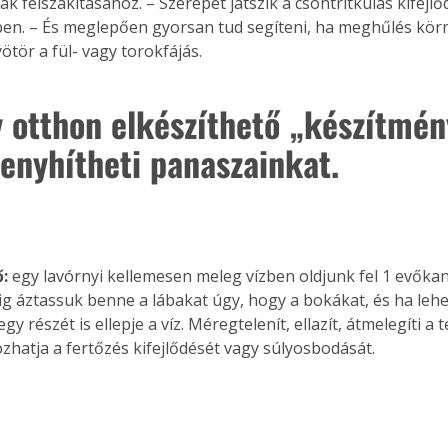
k felszakításához. – Szerepet játszik a csontritkulás kifejl
n. – És meglepően gyorsan tud segíteni, ha meghűlés körn
ötör a fül- vagy torokfájás.
Együtt jobban megéri!
 otthon elkészíthető „készítmén
Bővebb információ itt!
k az
Együtt jobban megéri! A
enyhítheti panaszainkat. 
mester
könyvek tetszőleges
er Old
párosítással kedvezményes
áron, 0 Ft postaköltséggel
ptapir új,
megrendelhetők!
és egyedi
tt
: 
egy lavórnyi kellemesen meleg vízben oldjunk fel 1 evőkaná
lvasására
ig áztassuk benne a lábakat úgy, hogy a bokákat, és ha lehe
elefonon
gy részét is ellepje a víz. Méregtelenít, ellazít, átmelegíti a t
nyelmesen
hatja a fertőzés kifejlődését vagy súlyosbodását.
ben vagy
t is
. Bárhol,
ön élve
ashatók az