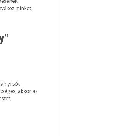
ődésének 
yékez minket, 
y” 
lnyi sót. 
tséges, akkor az 
estet, 