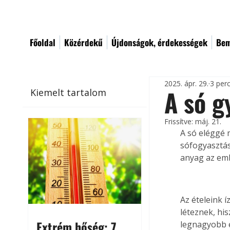
Főoldal
Közérdekű
Újdonságok, érdekességek
Bem
2025. ápr. 29.
3 per
A só g
Kiemelt tartalom
Frissítve:
máj. 21.
A só eléggé 
sófogyasztás
anyag az emb
Az ételeink 
léteznek, his
Extrém hőség: 7
legnagyobb é