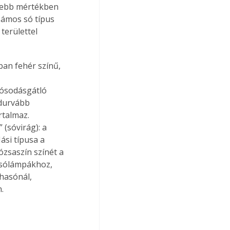
isebb mértékben 
zámos só típus 
területtel 
ban fehér színű, 
ósodásgátló 
 durvább 
talmaz. 
 (sóvirág): a 
ási típusa a 
zsaszín színét a 
 sólámpákhoz, 
hasónál, 
.