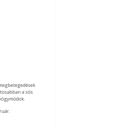
s megbetegedések 
ntosabban a sós 
 gyógymódok.
ruár.