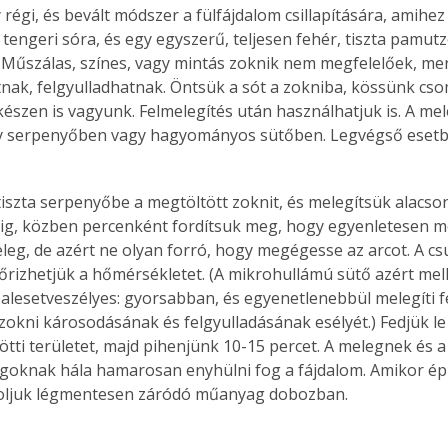
 régi, és bevált módszer a fülfájdalom csillapítására, amihez
tengeri sóra, és egy egyszerű, teljesen fehér, tiszta pamutz
Műszálas, színes, vagy mintás zoknik nem megfelelőek, me
ak, felgyulladhatnak. Öntsük a sót a zokniba, kössünk cso
észen is vagyunk. Felmelegítés után használhatjuk is. A mel
y serpenyőben vagy hagyományos sütőben. Legvégső esetb
iszta serpenyőbe a megtöltött zoknit, és melegítsük alacs
rcig, közben percenként fordítsuk meg, hogy egyenletesen m
leg, de azért ne olyan forró, hogy megégesse az arcot. A cs
nőrizhetjük a hőmérsékletet. (A mikrohullámú sütő azért mel
lesetveszélyes: gyorsabban, és egyenetlenebbül melegíti fel 
okni károsodásának és felgyulladásának esélyét.) Fedjük le a
ötti területet, majd pihenjünk 10-15 percet. A melegnek és a
goknak hála hamarosan enyhülni fog a fájdalom. Amikor ép
roljuk légmentesen záródó műanyag dobozban.