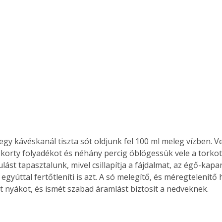
. A
megoldás,
egy kávéskanál tiszta sót oldjunk fel 100 ml meleg vízben. V
korty folyadékot és néhány percig öblögessük vele a torkot. 
lást tapasztalunk, mivel csillapítja a fájdalmat, az égő-kapa
egyúttal fertőtleníti is azt. A só melegítő, és méregtelenítő h
 nyákot, és ismét szabad áramlást biztosít a nedveknek.