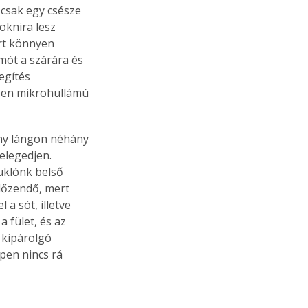
 csak egy csésze 
oknira lesz 
rt könnyen 
mót a szárára és 
egítés 
en mikrohullámú 
ony lángon néhány 
elegedjen. 
uklónk belső 
lőzendő, mert 
a sót, illetve 
 fület, és az 
 kipárolgó 
pen nincs rá 