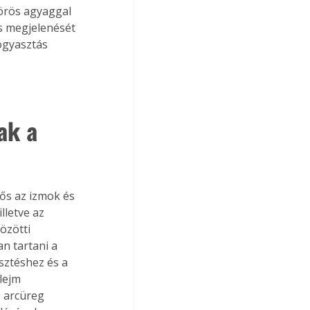
vörös agyaggal 
és megjelenését 
ogyasztás 
ak a 
lős az izmok és 
lletve az 
özötti 
n tartani a 
sztéshez és a 
lejm 
z arcüreg 