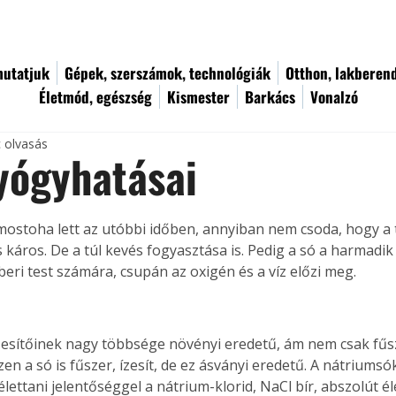
utatjuk
Gépek, szerszámok, technológiák
Otthon, lakberen
Életmód, egészség
Kismester
Barkács
Vonalzó
c olvasás
yógyhatásai
mostoha lett az utóbbi időben, annyiban nem csoda, hogy a t
 káros. De a túl kevés fogyasztása is. Pedig a só a harmadi
eri test számára, csupán az oxigén és a víz előzi meg.
ízesítőinek nagy többsége növényi eredetű, ám nem csak fű
zen a só is fűszer, ízesít, de ez ásványi eredetű. A nátriumsó
lettani jelentőséggel a nátrium-klorid, NaCl bír, abszolút é