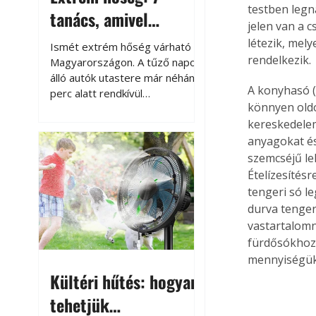
testben legn
tanács, amivel
jelen van a 
megóvhatjuk
létezik, mel
Ismét extrém hőség várható
rendelkezik.
autónkat a nyári
Magyarországon. A tűző napon
álló autók utastere már néhány
károktól
A konyhasó (
perc alatt rendkívül
könnyen oldód
felmelegszik, és rövid időn belül
kereskedele
akár a 60-70 °C-ot is
megközelítheti. Ez nemcsak a
anyagokat és
beszállást teszi kellemetlenné,
szemcséjű le
hanem az autó állapotára és a
Ételízesítésr
benne hagyott tárgyakra is
tengeri só le
káros hatással lehet. Néhány
durva tenger
egyszerű óvintézkedéssel
vastartalomn
azonban jelentősen
fürdősókhoz 
csökkenthetjük a hőség káros
mennyiségük 
hatásait.
Kültéri hűtés: hogyan
tehetjük