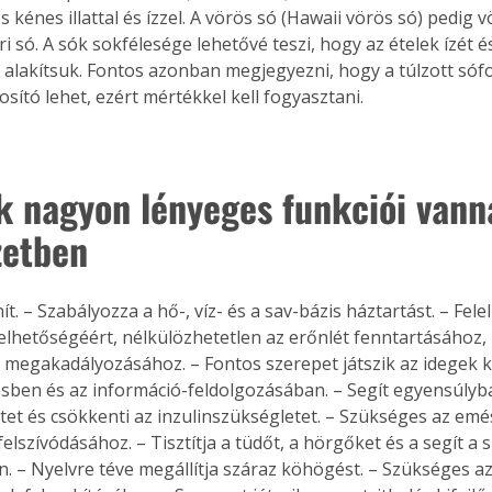
es kénes illattal és ízzel. A vörös só (Hawaii vörös só) pedig 
i só. A sók sokfélesége lehetővé teszi, hogy az ételek ízét 
 alakítsuk. Fontos azonban megjegyezni, hogy a túlzott sóf
sító lehet, ezért mértékkel kell fogyasztani.
k nagyon lényeges funkciói vann
zetben
t. – Szabályozza a hő-, víz- és a sav-bázis háztartást. – Fele
elhetőségéért, nélkülözhetetlen az erőnlét fenntartásához, i
megakadályozásához. – Fontos szerepet játszik az idegek k
sben és az információ-feldolgozásában. – Segít egyensúlyba
tet és csökkenti az inzulinszükségletet. – Szükséges az emé
lszívódásához. – Tisztítja a tüdőt, a hörgőket és a segít a s
an. – Nyelvre téve megállítja száraz köhögést. – Szükséges a