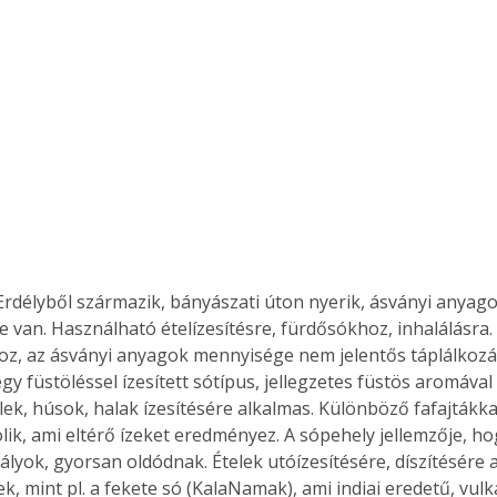
 Erdélyből származik, bányászati úton nyerik, ásványi anyag
ze van. Használható ételízesítésre, fürdősókhoz, inhalálásra
oz, az ásványi anyagok mennyisége nem jelentős táplálkozá
egy füstöléssel ízesített sótípus, jellegzetes füstös aromával
elek, húsok, halak ízesítésére alkalmas. Különböző fafajtákkal 
lik, ami eltérő ízeket eredményez. A sópehely jellemzője, ho
ályok, gyorsan oldódnak. Ételek utóízesítésére, díszítésére 
ek, mint pl. a fekete só (KalaNamak), ami indiai eredetű, vul