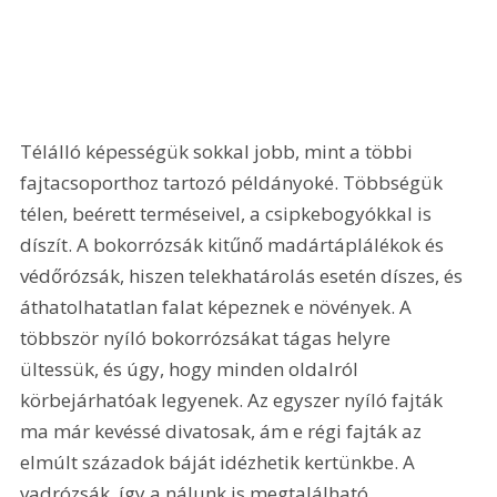
Télálló képességük sokkal jobb, mint a többi 
fajtacsoporthoz tartozó példányoké. Többségük 
télen, beérett terméseivel, a csipkebogyókkal is 
díszít. A bokorrózsák kitűnő madártáplálékok és 
védőrózsák, hiszen telekhatárolás esetén díszes, és 
áthatolhatatlan falat képeznek e növények. A 
többször nyíló bokorrózsákat tágas helyre 
ültessük, és úgy, hogy minden oldalról 
körbejárhatóak legyenek. Az egyszer nyíló fajták 
ma már kevéssé divatosak, ám e régi fajták az 
elmúlt századok báját idézhetik kertünkbe. A 
vadrózsák, így a nálunk is megtalálható 