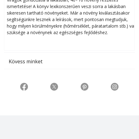
ismertetése! A könyv lexikonszerűen veszi sorra a lakásban
s
sikeresen tart­ha­tó növényeket. Már a növény kiválasztásakor
h
segítségünkre lesznek a leírások, mert pontosan megtudjuk,
k
hogy milyen körülményekre (hőmérséklet, páratartalom stb.) van
szüksége a növénynek az egészséges fejlődéshez.
t
Kövess minket