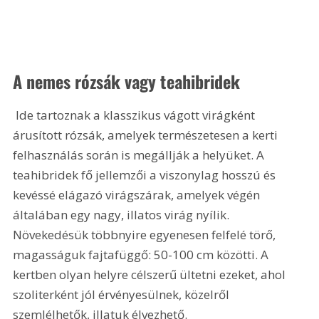
A nemes rózsák vagy teahibridek
 Ide tartoznak a klasszikus vágott virágként 
árusított rózsák, amelyek természetesen a kerti 
felhasználás során is megállják a helyüket. A 
teahibridek fő jellemzői a viszonylag hosszú és 
kevéssé elágazó virágszárak, amelyek végén 
általában egy nagy, illatos virág nyílik. 
Növekedésük többnyire egyenesen felfelé törő, 
magasságuk fajtafüggő: 50-100 cm közötti. A 
kertben olyan helyre célszerű ültetni ezeket, ahol 
szoliterként jól érvényesülnek, közelről 
szemlélhetők, illatuk élvezhető.