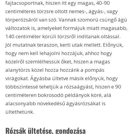
fajtacsoportnak, hiszen itt egy magas, 40-90 
centiméteres törzsre oltott nemes-, ágyás-, vagy 
törperózsáról van szó. Vannak szomorú csüngő ágú 
változatok is, amelyeket formájuk miatt magasabb, 
140 centiméter körüli törzsről indítanak oltással. 
Jól mutatnak teraszon, kerti utak mellett. Előnyük, 
hogy nem kell lehajolni hozzájuk, ahhoz hogy 
közelről szemlélhessük őket, hiszen a magas 
alanytörzs közel hozza hozzánk a pompás 
virágokat. Ágyásba ültetve másik előnyük, hogy 
többszintessé tehetjük a rózsaágyást, hiszen e 90 
centiméteren bokrosodó példányok köré, alá 
alacsonyabb növekedésű ágyásrózsákat is 
ültethetünk.
Rózsák ültetése, gondozása