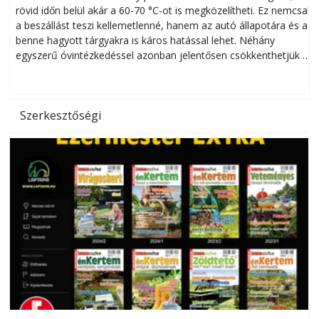
rövid időn belül akár a 60-70 °C-ot is megközelítheti. Ez nemcsak
n
a beszállást teszi kellemetlenné, hanem az autó állapotára és a
benne hagyott tárgyakra is káros hatással lehet. Néhány
egyszerű óvintézkedéssel azonban jelentősen csökkenthetjük a
hőség káros hatásait.
l
Szerkesztőségi