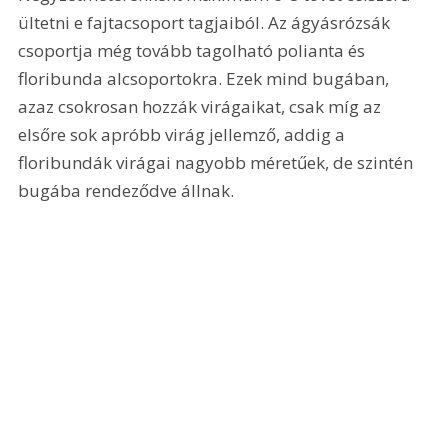
ültetni e fajtacsoport tagjaiból. Az ágyásrózsák 
csoportja még tovább tagolható polianta és 
floribunda alcsoportokra. Ezek mind bugában, 
azaz csokrosan hozzák virágaikat, csak míg az 
elsőre sok apróbb virág jellemző, addig a 
floribundák virágai nagyobb méretűek, de szintén 
bugába rendeződve állnak.