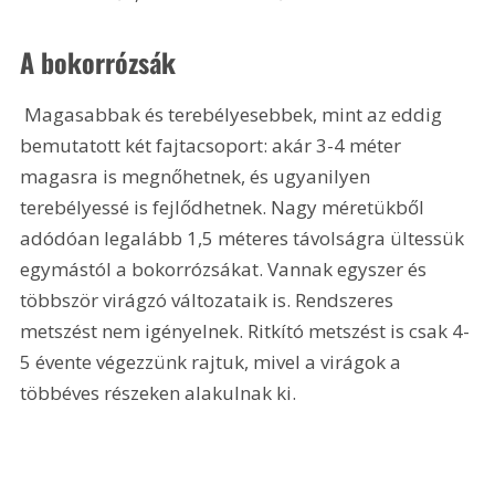
A bokorrózsák
 Magasabbak és terebélyesebbek, mint az eddig 
bemutatott két fajtacsoport: akár 3-4 méter 
magasra is megnőhetnek, és ugyanilyen 
terebélyessé is fejlődhetnek. Nagy méretükből 
adódóan legalább 1,5 méteres távolságra ültessük 
egymástól a bokorrózsákat. Vannak egyszer és 
többször virágzó változataik is. Rendszeres 
metszést nem igényelnek. Ritkító metszést is csak 4-
5 évente végezzünk rajtuk, mivel a virágok a 
többéves részeken alakulnak ki.