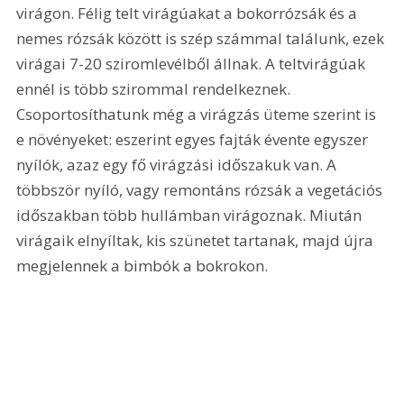
virágon. Félig telt virágúakat a bokorrózsák és a 
nemes rózsák között is szép számmal találunk, ezek 
virágai 7-20 sziromlevélből állnak. A teltvirágúak 
ennél is több szirommal rendelkeznek. 
Csoportosíthatunk még a virágzás üteme szerint is 
e növényeket: eszerint egyes fajták évente egyszer 
nyílók, azaz egy fő virágzási időszakuk van. A 
többször nyíló, vagy remontáns rózsák a vegetációs 
időszakban több hullámban virágoznak. Miután 
virágaik elnyíltak, kis szünetet tartanak, majd újra 
megjelennek a bimbók a bokrokon.