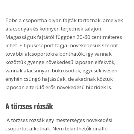
Ebbe a csoportba olyan fajták tartoznak, amelyek 
alacsonyak és könnyen terjednek talajon. 
Magasságuk fajtától függően 20-60 centiméteres 
lehet. E típuscsoport tagjai növekedésük szerint 
további alcsoportokra bonthatók, így vannak 
közöttük gyenge növekedésű laposan elfekvők, 
vannak alacsonyan bokrosodók, egyesek ívesen 
enyhén csüngő hajtásúak, de akadnak köztük 
laposan elterülő erős növekedésű hibridek is.
A törzses rózsák
 A törzses rózsák egy mesterséges növekedési 
csoportot alkotnak. Nem tekinthetők önálló 