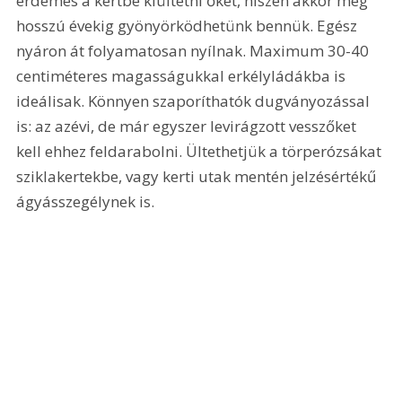
érdemes a kertbe kiültetni őket, hiszen akkor még 
hosszú évekig gyönyörködhetünk bennük. Egész 
nyáron át folyamatosan nyílnak. Maximum 30-40 
centiméteres magasságukkal erkélyládákba is 
ideálisak. Könnyen szaporíthatók dugványozással 
is: az azévi, de már egyszer levirágzott vesszőket 
kell ehhez feldarabolni. Ültethetjük a törperózsákat 
sziklakertekbe, vagy kerti utak mentén jelzésértékű 
ágyásszegélynek is.