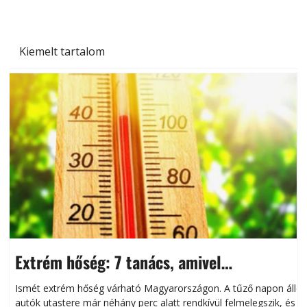
Kiemelt tartalom
Extrém hőség: 7 tanács, amivel
megóvhatjuk autónkat a nyári károktól
Ismét extrém hőség várható Magyarországon. A tűző napon álló
autók utastere már néhány perc alatt rendkívül felmelegszik, és