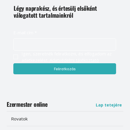
Légy naprakész, és értesülj elsőként
válogatott tartalmainkról
E-mail cím
*
Igen, szeretnék feliratkozni, és elfogadom az 
adatkezelést. 
Adatvédelmi tájékoztató
Feliratkozás
Ezermester online
Lap tetejére
Rovatok