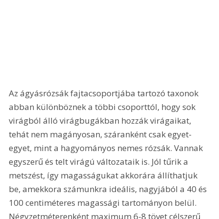
Az ágyásrózsák fajtacsoportjába tartozó taxonok 
abban különböznek a többi csoporttól, hogy sok 
virágból álló virágbugákban hozzák virágaikat, 
tehát nem magányosan, száranként csak egyet-
egyet, mint a hagyományos nemes rózsák. Vannak 
egyszerű és telt virágú változataik is. Jól tűrik a 
metszést, így magasságukat akkorára állíthatjuk 
be, amekkora számunkra ideális, nagyjából a 40 és 
100 centiméteres magassági tartományon belül. 
Négyzetméterenként maximum 6-8 tövet célszerű 