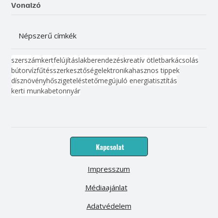
Vonalzó
Népszerű címkék
szerszám
kert
felújítás
lakberendezés
kreatív ötlet
barkácsolás
bútor
víz
fűtés
szerkesztőség
elektronika
hasznos tippek
dísznövény
hőszigetelés
tető
megújuló energia
tisztítás
kerti munka
beton
nyár
Kapcsolat
Impresszum
Médiaajánlat
Adatvédelem