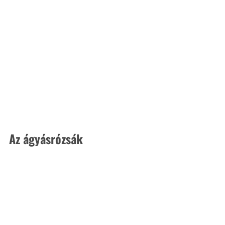
Az ágyásrózsák