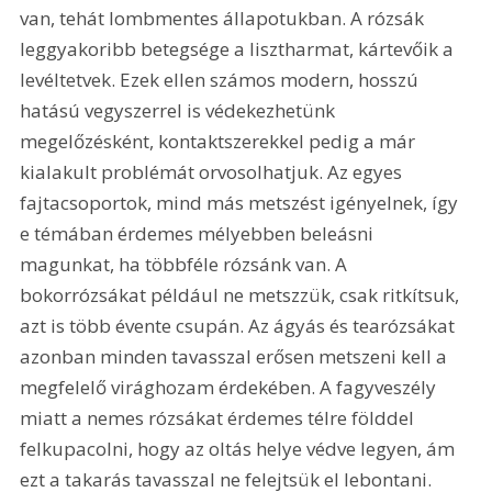
van, tehát lombmentes állapotukban. A rózsák 
leggyakoribb betegsége a lisztharmat, kártevőik a 
levéltetvek. Ezek ellen számos modern, hosszú 
hatású vegyszerrel is védekezhetünk 
megelőzésként, kontaktszerekkel pedig a már 
kialakult problémát orvosolhatjuk. Az egyes 
fajtacsoportok, mind más metszést igényelnek, így 
e témában érdemes mélyebben beleásni 
magunkat, ha többféle rózsánk van. A 
bokorrózsákat például ne metszzük, csak ritkítsuk, 
azt is több évente csupán. Az ágyás és tearózsákat 
azonban minden tavasszal erősen metszeni kell a 
megfelelő virághozam érdekében. A fagyveszély 
miatt a nemes rózsákat érdemes télre földdel 
felkupacolni, hogy az oltás helye védve legyen, ám 
ezt a takarás tavasszal ne felejtsük el lebontani.