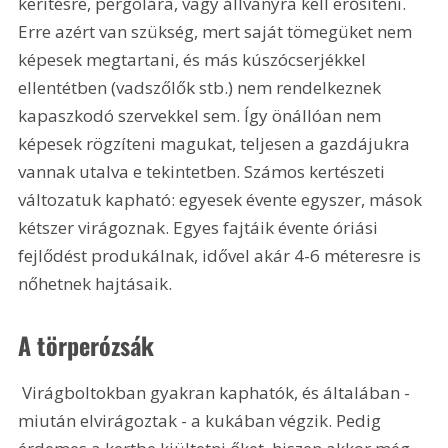
kerítésre, pergolára, vagy állványra kell erősíteni. 
Erre azért van szükség, mert saját tömegüket nem 
képesek megtartani, és más kúszócserjékkel 
ellentétben (vadszőlők stb.) nem rendelkeznek 
kapaszkodó szervekkel sem. Így önállóan nem 
képesek rögzíteni magukat, teljesen a gazdájukra 
vannak utalva e tekintetben. Számos kertészeti 
változatuk kapható: egyesek évente egyszer, mások 
kétszer virágoznak. Egyes fajtáik évente óriási 
fejlődést produkálnak, idővel akár 4-6 méteresre is 
nőhetnek hajtásaik. 
A törperózsák
 Virágboltokban gyakran kaphatók, és általában - 
miután elvirágoztak - a kukában végzik. Pedig 