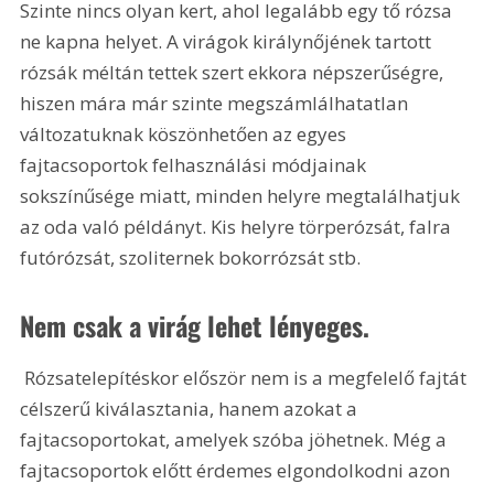
Szinte nincs olyan kert, ahol legalább egy tő rózsa 
ne kapna helyet. A virágok királynőjének tartott 
rózsák méltán tettek szert ekkora népszerűségre, 
hiszen mára már szinte megszámlálhatatlan 
változatuknak köszönhetően az egyes 
fajtacsoportok felhasználási módjainak 
sokszínűsége miatt, minden helyre megtalálhatjuk 
az oda való példányt. Kis helyre törperózsát, falra 
futórózsát, szoliternek bokorrózsát stb.
Nem csak a virág lehet lényeges.
 Rózsatelepítéskor először nem is a megfelelő fajtát 
célszerű kiválasztania, hanem azokat a 
fajtacsoportokat, amelyek szóba jöhetnek. Még a 
fajtacsoportok előtt érdemes elgondolkodni azon 