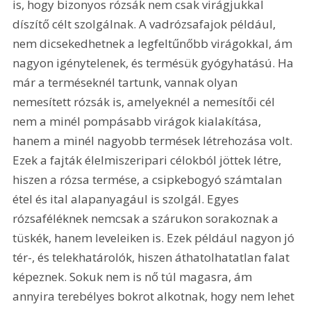
is, hogy bizonyos rózsák nem csak virágjukkal 
díszítő célt szolgálnak. A vadrózsafajok például, 
nem dicsekedhetnek a legfeltűnőbb virágokkal, ám 
nagyon igénytelenek, és termésük gyógyhatású. Ha 
már a terméseknél tartunk, vannak olyan 
nemesített rózsák is, amelyeknél a nemesítői cél 
nem a minél pompásabb virágok kialakítása, 
hanem a minél nagyobb termések létrehozása volt. 
Ezek a fajták élelmiszeripari célokból jöttek létre, 
hiszen a rózsa termése, a csipkebogyó számtalan 
étel és ital alapanyagául is szolgál. Egyes 
rózsaféléknek nemcsak a szárukon sorakoznak a 
tüskék, hanem leveleiken is. Ezek például nagyon jó 
tér-, és telekhatárolók, hiszen áthatolhatatlan falat 
képeznek. Sokuk nem is nő túl magasra, ám 
annyira terebélyes bokrot alkotnak, hogy nem lehet 