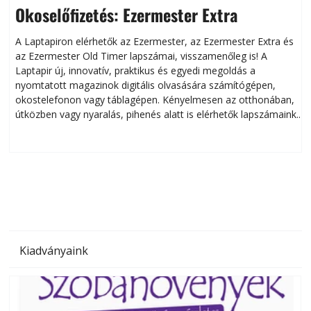
Okoselőfizetés: Ezermester Extra
A Laptapiron elérhetők az Ezermester, az Ezermester Extra és
az Ezermester Old Timer lapszámai, visszamenőleg is! A
Laptapir új, innovatív, praktikus és egyedi megoldás a
L
nyomtatott magazinok digitális olvasására számítógépen,
okostelefonon vagy táblagépen. Kényelmesen az otthonában,
útközben vagy nyaralás, pihenés alatt is elérhetők lapszámaink.
ú
Bárhol, bármikor, akár külföldön élve vagy dolgozva is
B
olvashatók az Ezermester lapszámai. A Laptapir kényelmes
megoldás, mert: – t
Kiadványaink