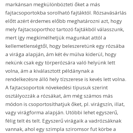
markánsan megkülönbözteti őket a más 
fajtacsoportokba sorolható fajtáktól. Rózsavásárlás 
előtt azért érdemes előbb meghatározni azt, hogy 
mely fajtacsoporthoz tartozó fajtákból válasszunk, 
mert így megkímélhetjük magunkat attól a 
kellemetlenségtől, hogy beleszeretünk egy rózsába 
a virága alapján, ám két év múlva kiderül, hogy 
nekünk csak egy törperózsára való helyünk lett 
volna, ám a kiválasztott példánynak a 
rendelkezésre álló hely tízszerese is kevés lett volna. 
A fajtacsoportok növekedési típusuk szerint 
osztályozzák a rózsákat, ám még számos más 
módon is csoportosíthatjuk őket, pl. virágszín, illat, 
vagy virágforma alapján. Utóbbi lehet egyszerű, 
félig telt és telt. Egyszerű virágaik a vadrózsáknak 
vannak, ahol egy szimpla sziromsor fut körbe a 