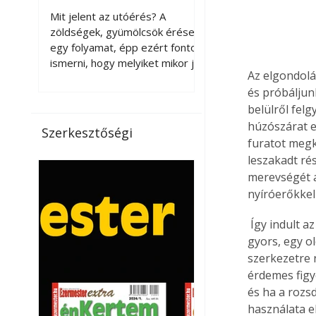
érnek tovább leszedés
Mit jelent az utóérés? A
után?
zöldségek, gyümölcsök érése
egy folyamat, épp ezért fontos
ismerni, hogy melyiket mikor jó
Az elgondolá
leszedni. Meg kell különböztetni
és próbáljunk
a gazdasági és a biológiai
belülről fel
érettséget. Például a
paradicsomot sokszor
húzószárat e
Szerkesztőségi
gazdasági érettségben, azaz
furatot megk
félig éretten szedik le, ezután
leszakadt rés
utaztatják hosszan, és még
merevségét a
pulton tartható kell legyen.
nyíróerőkkel
Utóérik eközben, de nem lesz
olyan ízű, mint amit a saját
 Így indult a
kertünkben, biológiai
gyors, egy o
érettségben szedünk le. Teljes
szerkezetre 
érettségben szedve nem
érdemes figy
tárolható h
és ha a rozs
használata e