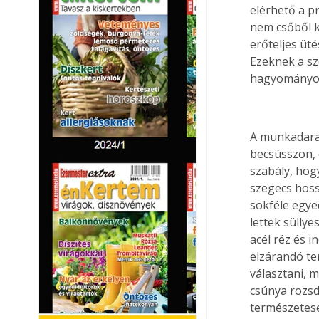
elérhető a p
nem csőből k
erőteljes üté
Ezeknek a sz
hagyományos
A munkadarab
becsússzon, 
szabály, hog
szegecs hos
sokféle egye
lettek süllye
acél réz és i
elzárandó t
választani, 
csúnya rozsd
természetese