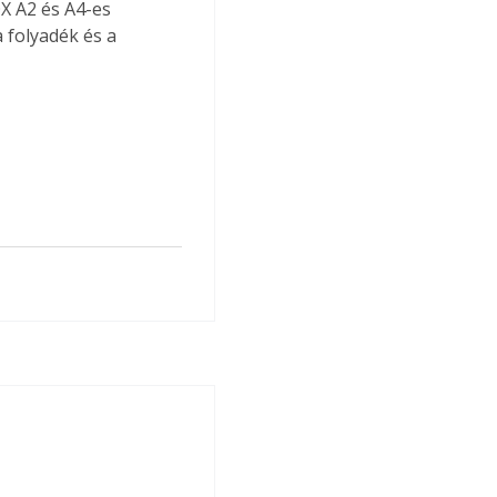
X A2 és A4-es 
 folyadék és a 