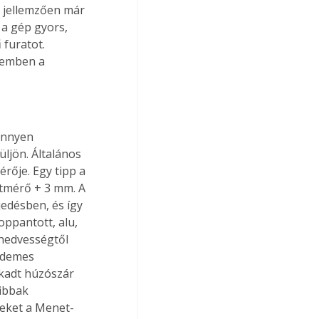
 jellemzően már 
 a gép gyors, 
 furatot. 
zemben a 
önnyen 
ljön. Általános 
rője. Egy tipp a 
tmérő + 3 mm. A 
jedésben, és így 
oppantott, alu, 
 nedvességtől 
rdemes 
akadt húzószár 
ibbak 
yeket a Menet-