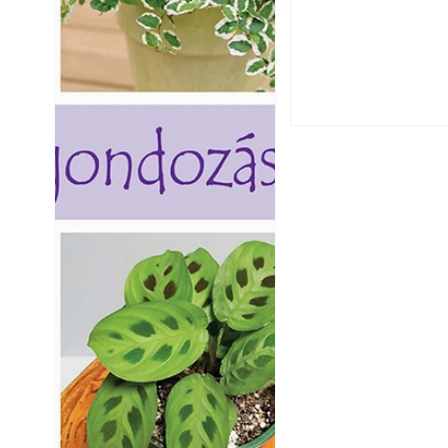
Csatornaszag a h
megoldások
Kültéri hűtés: ho
a teraszt és a ker