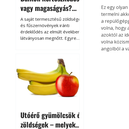
vagy magaságyás?
Ez egy olyan
termelni akko
Helytakarékos
A saját termesztésű zöldségek
a repülőgépg
kertészkedés
és fűszernövények iránti
volna, hogy 
érdeklődés az elmúlt években
azoktól az i
látványosan megnőtt. Egyre
volna közism
többen szeretnék tudni, honnan
angolból a va
származik az élelmiszer az
asztalukra, miközben a
kertészkedés sokak számára
kikapcsolódást és feltöltődést
is jelent.
Utóérő gyümölcsök és
zöldségek – melyek