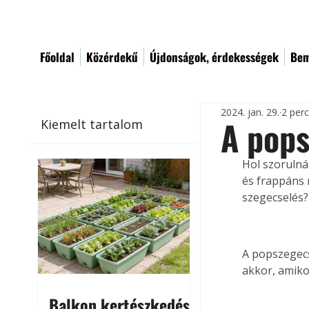
Főoldal
Közérdekű
Újdonságok, érdekességek
Bem
2024. jan. 29.
2 per
A pops
Kiemelt tartalom
Hol szorulná
és frappáns
szegecselés?
A popszegecs
akkor, amiko
Balkon kertészkedés