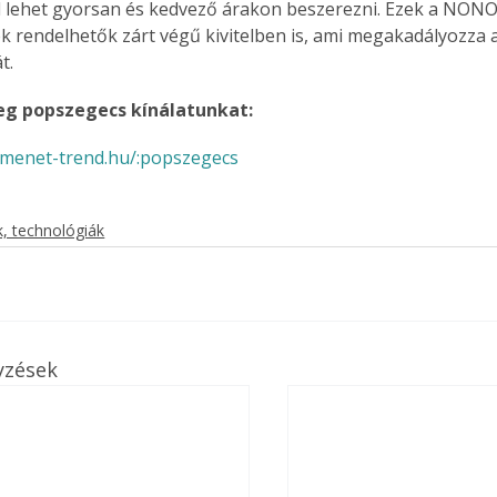
l lehet gyorsan és kedvező árakon beszerezni. Ezek a NONO
 rendelhetők zárt végű kivitelben is, ami megakadályozza a
t.
Együtt jobban megéri!
g popszegecs kínálatunkat:
Bővebb információ itt!
k az
Együtt jobban megéri! A
.menet-trend.hu/:popszegecs
mester
könyvek tetszőleges
er Old
párosítással kedvezményes
áron, 0 Ft postaköltséggel
, technológiák
ptapir új,
megrendelhetők!
és egyedi
tt
lvasására
elefonon
yzések
nyelmesen
ben vagy
t is
. Bárhol,
ön élve
ashatók az