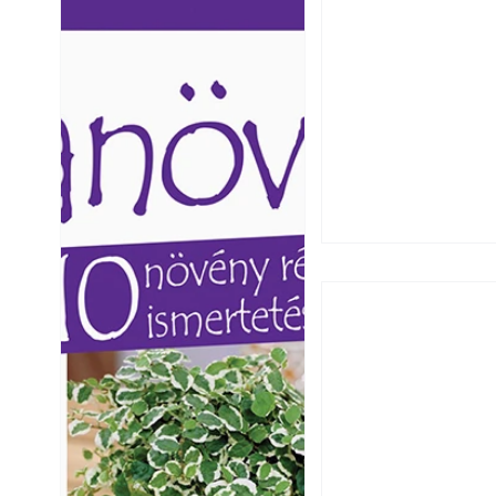
Ezermester lapszámai. A
Ezermester lapszámai
Laptapir kényelmes megoldás,
Laptapir kényelmes 
mert: – t
mert: – t