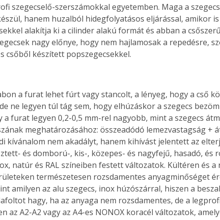
rofi szegecselő-szerszámokkal egyetemben. Maga a szegecs
észül, hanem huzalból hidegfolyatásos eljárással, amikor is
sekkel alakítja ki a cilinder alakú formát és abban a csőszerű
egecsek nagy előnye, hogy nem hajlamosak a repedésre, s
 csőből készített popszegecsekkel.
on a furat lehet fúrt vagy stancolt, a lényeg, hogy a cső k
de ne legyen túl tág sem, hogy elhúzáskor a szegecs bezömü
y a furat legyen 0,2-0,5 mm-rel nagyobb, mint a szegecs átmé
szának meghatározásához: összeadódó lemezvastagság + á
di kívánalom nem akadályt, hanem kihívást jelentett az elter
sztett- és domború-, kis-, közepes- és nagyfejű, hasadó, és r
nox, natúr és RAL színeiben festett változatok. Kültéren és a
erületeken természetesen rozsdamentes anyagminőséget é
mint amilyen az alu szegecs, inox húzószárral, hiszen a besz
afoltot hagy, ha az anyaga nem rozsdamentes, de a legprof
n az A2-A2 vagy az A4-es NONOX koracél változatok, amel