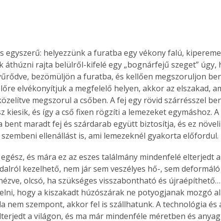
s egyszerű: helyezzünk a furatba egy vékony falú, kipereme
 áthúzni rajta belülről-kifelé egy „bognárfejű szeget” úgy, 
gyűrődve, bezömüljön a furatba, és kellően megszoruljon ben
lőre elvékonyítjuk a megfelelő helyen, akkor az elszakad, am
özelítve megszorul a csőben. A fej egy rövid szárrésszel ben
z kiesik, és így a cső fixen rögzíti a lemezeket egymáshoz. A
 bent maradt fej és szárdarab együtt biztosítja, és ez növel
 szembeni ellenállást is, ami lemezeknél gyakorta előfordul.
z egész, és mára ez az eszes találmány mindenfelé elterjedt a 
ldalról kezelhető, nem jár sem veszélyes hő-, sem deformáló
nézve, olcsó, ha szükséges visszabontható és újraépíthető… 
elni, hogy a kiszakadt húzószárak ne potyogjanak mozgó al
da nem szempont, akkor fel is szállhatunk. A technológia és
lterjedt a világon, és ma már mindenféle méretben és any