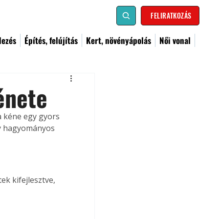
FELIRATKOZÁS
dezés
Építés, felújítás
Kert, növényápolás
Női vonal
énete
a kéne egy gyors 
gy hagyományos 
k kifejlesztve, 