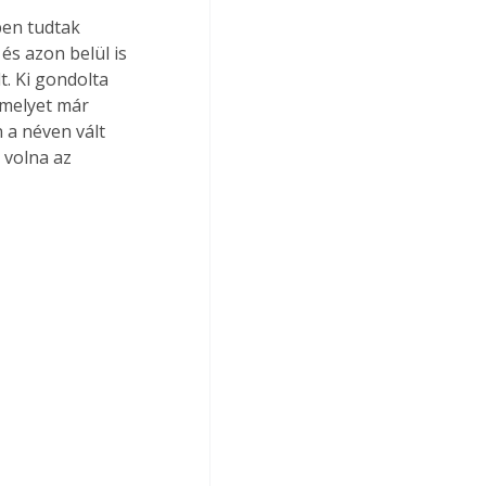
ben tudtak 
és azon belül is 
. Ki gondolta 
amelyet már 
 a néven vált 
 volna az 