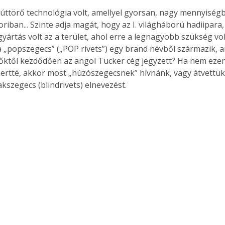
 úttörő technológia volt, amellyel gyorsan, nagy mennyiség
riban... Szinte adja magát, hogy az I. világháború hadiipara, 
yártás volt az a terület, ahol erre a legnagyobb szükség volt
a „popszegecs” („POP rivets”) egy brand névből származik, 
dőktől kezdődően az angol Tucker cég jegyzett? Ha nem ezen
ertté, akkor most „húzószegecsnek” hívnánk, vagy átvettük
kszegecs (blindrivets) elnevezést. 