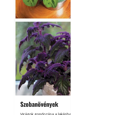
Szobanövények
Virágoskert: k
teraszon, laká
Virágok gondozása a lakásban,