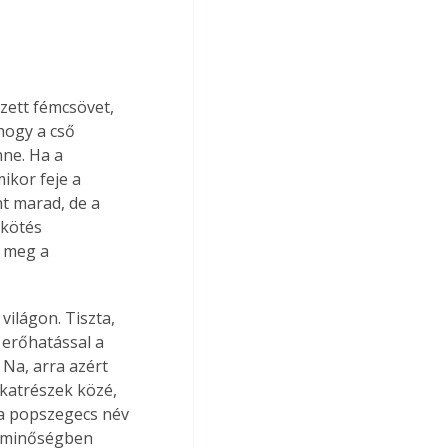
zett fémcsövet, 
hogy a cső 
ne. Ha a 
ikor feje a 
t marad, de a 
 kötés 
i meg a 
világon. Tiszta, 
 erőhatással a 
Na, arra azért 
katrészek közé, 
 a popszegecs név 
agminőségben 