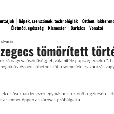
utatjuk
Gépek, szerszámok, technológiák
Otthon, lakberen
Életmód, egészség
Kismester
Barkács
Vonalzó
c olvasás
zegecs tömörített tört
nk rá nagy valószínűséggel „valamiféle popszegecsekre”, h
 megoldás, és nem jöhetne szóba semmiféle csavarozás va
 
ek elsősorban lemezek egymáshoz történő rögzítésére lette
r az ember éppen a szárnyait próbálgatta... 