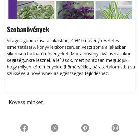
Szobanövények
Virágok gondozása a lakásban, 40+10 növény részletes
ismertetése! A könyv lexikonszerűen veszi sorra a lakásban
s
sikeresen tart­ha­tó növényeket. Már a növény kiválasztásakor
h
segítségünkre lesznek a leírások, mert pontosan megtudjuk,
k
hogy milyen körülményekre (hőmérséklet, páratartalom stb.) van
szüksége a növénynek az egészséges fejlődéshez.
t
Kövess minket