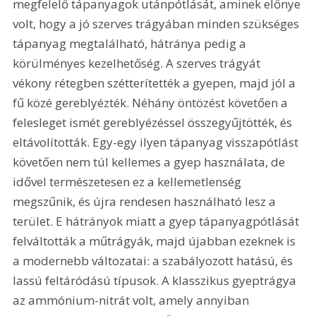
megfelelő tápanyagok utánpótlását, aminek előnye 
volt, hogy a jó szerves trágyában minden szükséges 
tápanyag megtalálható, hátránya pedig a 
körülményes kezelhetőség. A szerves trágyát 
vékony rétegben szétterítették a gyepen, majd jól a 
fű közé gereblyézték. Néhány öntözést követően a 
felesleget ismét gereblyézéssel összegyűjtötték, és 
eltávolították. Egy-egy ilyen tápanyag visszapótlást 
követően nem túl kellemes a gyep használata, de 
idővel természetesen ez a kellemetlenség 
megszűnik, és újra rendesen használható lesz a 
terület. E hátrányok miatt a gyep tápanyagpótlását 
felváltották a műtrágyák, majd újabban ezeknek is 
a modernebb változatai: a szabályozott hatású, és 
lassú feltáródású típusok. A klasszikus gyeptrágya 
az ammónium-nitrát volt, amely annyiban 