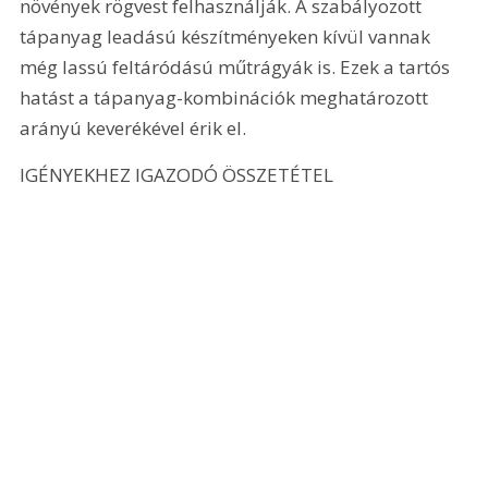
növények rögvest felhasználják. A szabályozott 
tápanyag leadású készítményeken kívül vannak 
még lassú feltáródású műtrágyák is. Ezek a tartós 
hatást a tápanyag-kombinációk meghatározott 
arányú keverékével érik el.
IGÉNYEKHEZ IGAZODÓ ÖSSZETÉTEL 