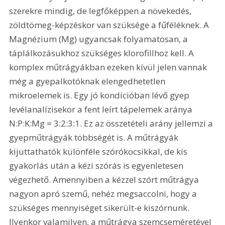
szerekre mindig, de legfőképpen a növekedés, 
zöldtömeg-képzéskor van szüksége a fűféléknek. A 
Magnézium (Mg) ugyancsak folyamatosan, a 
táplálkozásukhoz szükséges klorofillhoz kell. A 
komplex műtrágyákban ezeken kívül jelen vannak 
még a gyepalkotóknak elengedhetetlen 
mikroelemek is. Egy jó kondícióban lévő gyep 
levélanalízisekor a fent leírt tápelemek aránya 
N:P:K:Mg = 3:2:3:1. Ez az összetételi arány jellemzi a 
gyepműtrágyák többségét is. A műtrágyák 
kijuttathatók különféle szórókocsikkal, de kis 
gyakorlás után a kézi szórás is egyenletesen 
végezhető. Amennyiben a kézzel szórt műtrágya 
nagyon apró szemű, nehéz megsaccolni, hogy a 
szükséges mennyiséget sikerült-e kiszórnunk. 
Ilyenkor valamilyen, a műtrágya szemcseméretével 