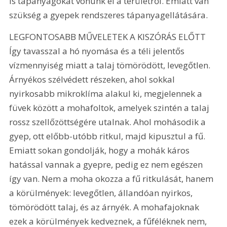
is tápanyagokat vonunk el a területről. Emiatt van 
szükség a gyepek rendszeres tápanyagellátására.
LEGFONTOSABB MŰVELETEK A KISZÓRÁS ELŐTT 
Így tavasszal a hó nyomása és a téli jelentős 
vízmennyiség miatt a talaj tömörödött, levegőtlen. 
Árnyékos szélvédett részeken, ahol sokkal 
nyirkosabb mikroklíma alakul ki, megjelennek a 
füvek között a mohafoltok, amelyek szintén a talaj 
rossz szellőzöttségére utalnak. Ahol mohásodik a 
gyep, ott előbb-utóbb ritkul, majd kipusztul a fű. 
Emiatt sokan gondolják, hogy a mohák káros 
hatással vannak a gyepre, pedig ez nem egészen 
így van. Nem a moha okozza a fű ritkulását, hanem 
a körülmények: levegőtlen, állandóan nyirkos, 
tömörödött talaj, és az árnyék. A mohafajoknak 
ezek a körülmények kedveznek, a fűféléknek nem, 