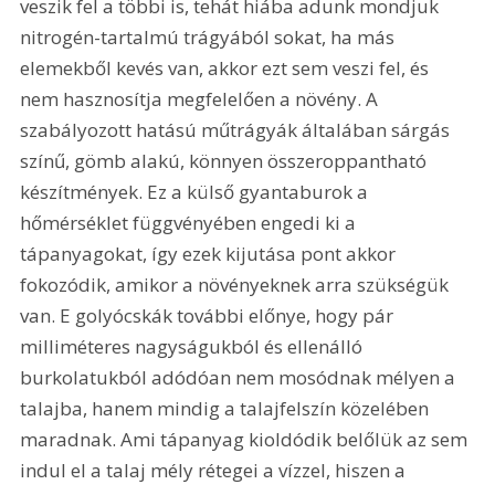
veszik fel a többi is, tehát hiába adunk mondjuk 
nitrogén-tartalmú trágyából sokat, ha más 
elemekből kevés van, akkor ezt sem veszi fel, és 
nem hasznosítja megfelelően a növény. A 
szabályozott hatású műtrágyák általában sárgás 
színű, gömb alakú, könnyen összeroppantható 
készítmények. Ez a külső gyantaburok a 
hőmérséklet függvényében engedi ki a 
tápanyagokat, így ezek kijutása pont akkor 
fokozódik, amikor a növényeknek arra szükségük 
van. E golyócskák további előnye, hogy pár 
milliméteres nagyságukból és ellenálló 
burkolatukból adódóan nem mosódnak mélyen a 
talajba, hanem mindig a talajfelszín közelében 
maradnak. Ami tápanyag kioldódik belőlük az sem 
indul el a talaj mély rétegei a vízzel, hiszen a 