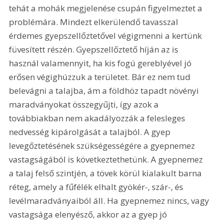
tehát a mohák megjelenése csupán figyelmeztet a 
problémára. Mindezt elkerülendő tavasszal 
érdemes gyepszellőztetővel végigmenni a kertünk 
füvesített részén. Gyepszellőztető híján az is 
használ valamennyit, ha kis fogú gereblyével jó 
erősen végighúzzuk a területet. Bár ez nem tud 
belevágni a talajba, ám a földhöz tapadt növényi 
maradványokat összegyűjti, így azok a 
továbbiakban nem akadályozzák a felesleges 
nedvesség kipárolgását a talajból. A gyep 
levegőztetésének szükségességére a gyepnemez 
vastagságából is következtethetünk. A gyepnemez 
a talaj felső szintjén, a tövek körül kialakult barna 
réteg, amely a fűfélék elhalt gyökér-, szár-, és 
levélmaradványaiból áll. Ha gyepnemez nincs, vagy 
vastagsága elenyésző, akkor az a gyep jó 