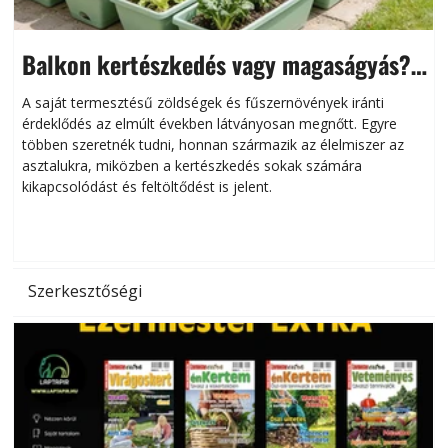
Balkon kertészkedés vagy magaságyás?
Helytakarékos kertészkedés
A saját termesztésű zöldségek és fűszernövények iránti
érdeklődés az elmúlt években látványosan megnőtt. Egyre
többen szeretnék tudni, honnan származik az élelmiszer az
l
asztalukra, miközben a kertészkedés sokak számára
kikapcsolódást és feltöltődést is jelent.
é
d
Szerkesztőségi