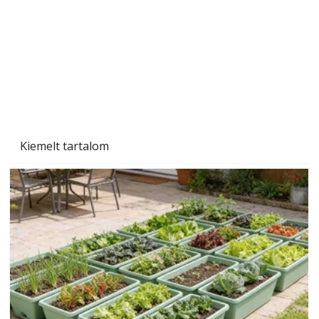
Szárazság a kertben – az aszály hatása a
növényekre és a védekezés lehetőségei
Kiemelt tartalom