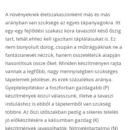
A növényeknek életszakaszonként más és más 
arányban van szüksége az egyes tápanyagokra. Itt 
egy-egy fejlődési szakasz kora tavasztól késő őszig 
tart, tehát ehhez kell igazítani táplálásukat is. Ez 
nem bonyolult dolog, csupán a műtrágyáknak ne a 
fantázianevét nézzük, hanem összetételük alapján 
hasonlítsuk össze őket. Minden készítményen rajta 
vannak a legfőbb, nagy mennyiségben szükséges 
tápelemek jelölései, és ezek százalékos aránya. 
Gyeptelepítéskor a foszforban gazdagabb (P) 
készítmények közül válasszunk, illetve a tavaszi 
induláshoz is ebből a tápelemből van szükség 
többre. Az őszi időszakban pedig a sikeres telelés 
jó előkészítésére a káliumban gazdag (K) 
készítmények javasolhatók. Nitrogéntartalmú (N) 