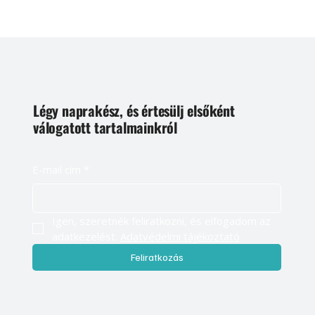
Légy naprakész, és értesülj elsőként
válogatott tartalmainkról
E-mail cím
*
Igen, szeretnék feliratkozni, és elfogadom az 
adatkezelést. 
Adatvédelmi tájékoztató
Feliratkozás