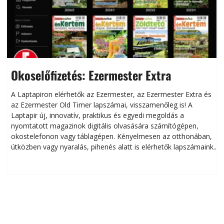
Okoselőfizetés: Ezermester Extra
A Laptapiron elérhetők az Ezermester, az Ezermester Extra és
az Ezermester Old Timer lapszámai, visszamenőleg is! A
Laptapir új, innovatív, praktikus és egyedi megoldás a
L
nyomtatott magazinok digitális olvasására számítógépen,
okostelefonon vagy táblagépen. Kényelmesen az otthonában,
útközben vagy nyaralás, pihenés alatt is elérhetők lapszámaink.
ú
Bárhol, bármikor, akár külföldön élve vagy dolgozva is
B
olvashatók az Ezermester lapszámai. A Laptapir kényelmes
megoldás, mert: – t