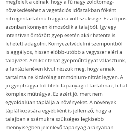
megfelelt a célnak, hogy a fű nagy zöldtömeg-
növekedéséhez a vegetációs időszakban főként 
nitrogéntartalmú trágyára volt szüksége. Ez a típus 
azonban könnyen kimosódik a talajból, így egy 
intenzíven öntözött gyep esetén akár hetente is 
lehetett adagolni. Környezetvédelmi szempontból 
is aggályos, hiszen előbb-utóbb a vegyszer eléri a 
talajvizet. Amikor tehát gyepműtrágyát választunk, 
a fantázianéven kívül nézzük meg, hogy annak 
tartalma ne kizárólag ammónium-nitrát legyen. A 
jó gyeptrágya többféle tápanyagot tartalmaz, tehát 
komplex műtrágya. Ez azért jó, mert nem 
egyoldalúan táplálja a növényeket. A növények 
táplálkozására egyébként is jellemző, hogy a 
talajban a számukra szükséges legkisebb 
mennyiségben jelenlévő tápanyag arányában 