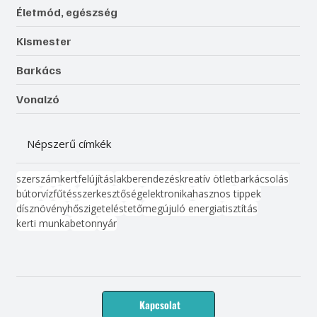
Életmód, egészség
Kismester
Barkács
Vonalzó
Népszerű címkék
szerszám
kert
felújítás
lakberendezés
kreatív ötlet
barkácsolás
bútor
víz
fűtés
szerkesztőség
elektronika
hasznos tippek
dísznövény
hőszigetelés
tető
megújuló energia
tisztítás
kerti munka
beton
nyár
Kapcsolat