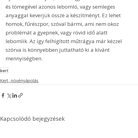
és tömegével azonos lebomló, vagy semleges 
anyaggal keverjük össze a készítményt. Ez lehet 
homok, fűrészpor, szóval bármi, ami nem okoz 
problémát a gyepnek, vagy rövid idő alatt 
lebomlik. Az így felhígított műtrágya már kézzel 
szórva is könnyebben juttatható ki a kívánt 
mennyiségben.
kert
Kert, növényápolás
Kapcsolódó bejegyzések