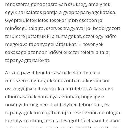
rendszeres gondozásra van szükség, amelynek 
egyik sarkalatos pontja a gyep tápanyagellátása. 
Gyepfelületek létesítésekor jobb esetben jó 
minőségű talajra, szerves trágyával jól bedolgozott 
területre juttatjuk ki a fűmagokat, ezzel egy időre 
megoldva tápanyagellátásukat. E növények 
sokasága azonban idővel elkezdi felélni a talaj 
tápanyagtartalékát.
A szép pázsit fenntartásának előfeltétele a 
rendszeres nyírás, ekkor azonban a kaszálékot 
összegyűjtve eltávolítjuk a területről. A kaszálék 
elhordásának hátránya azonban, hogy így e 
növényi tömeg nem tud helyben lebomlani, és 
tápanyagok formájában újra részt venni a biológiai 
körfolyamatban, tehát a levágott fű eltávolításakor 