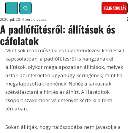
FELIRATKOZÁS
2020. júl. 20.
4 perc olvasás
A padlófűtésről: állítások és
cáfolatok
Mint sok más műszaki és lakberendezési kérdéssel 
kapcsolatban, a padlófűtésről is hangzanak el 
állítások, olykor megalapozatlan állítások, melyek 
aztán az interneten ugyanúgy keringenek, mint ha 
megalapozottak lennének. Nehéz a laikusnak 
szétválasztani a hírt és az álhírt. A Házépítők 
csoport szakember véleményét kérte ki a fenti 
témában.
Sokan állítják, hogy hálószobába nem javasolja a 