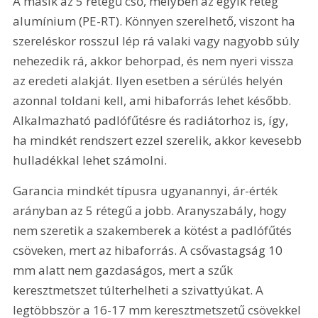
A másik az 5 rétegű cső, melyben az egyik réteg 
alumínium (PE-RT). Könnyen szerelhető, viszont ha 
szereléskor rosszul lép rá valaki vagy nagyobb súly 
nehezedik rá, akkor behorpad, és nem nyeri vissza 
az eredeti alakját. Ilyen esetben a sérülés helyén 
azonnal toldani kell, ami hibaforrás lehet később. 
Alkalmazható padlófűtésre és radiátorhoz is, így, 
ha mindkét rendszert ezzel szerelik, akkor kevesebb 
hulladékkal lehet számolni.
Garancia mindkét típusra ugyanannyi, ár-érték 
arányban az 5 rétegű a jobb. Aranyszabály, hogy 
nem szeretik a szakemberek a kötést a padlófűtés 
csöveken, mert az hibaforrás. A csővastagság 10 
mm alatt nem gazdaságos, mert a szűk 
keresztmetszet túlterhelheti a szivattyúkat. A 
legtöbbször a 16-17 mm keresztmetszetű csövekkel 