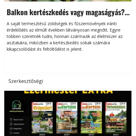
Balkon kertészkedés vagy magaságyás?
Helytakarékos kertészkedés
A saját termesztésű zöldségek és fűszernövények iránti
érdeklődés az elmúlt években látványosan megnőtt. Egyre
többen szeretnék tudni, honnan származik az élelmiszer az
l
asztalukra, miközben a kertészkedés sokak számára
kikapcsolódást és feltöltődést is jelent.
é
d
Szerkesztőségi