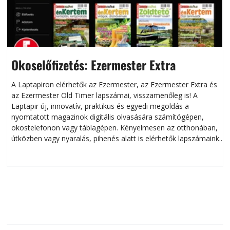
Okoselőfizetés: Ezermester Extra
A Laptapiron elérhetők az Ezermester, az Ezermester Extra és
az Ezermester Old Timer lapszámai, visszamenőleg is! A
Laptapir új, innovatív, praktikus és egyedi megoldás a
L
nyomtatott magazinok digitális olvasására számítógépen,
okostelefonon vagy táblagépen. Kényelmesen az otthonában,
útközben vagy nyaralás, pihenés alatt is elérhetők lapszámaink.
ú
Bárhol, bármikor, akár külföldön élve vagy dolgozva is
B
olvashatók az Ezermester lapszámai. A Laptapir kényelmes
megoldás, mert: – t