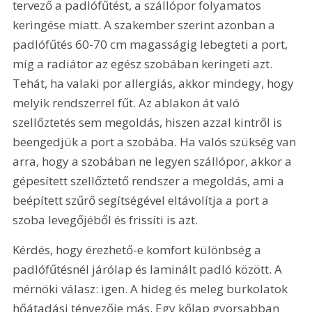
tervező a padló­fűtést, a szállópor folyamatos 
keringése miatt. A szakember szerint azonban a 
padlófűtés 60-70 cm magasságig lebegteti a port, 
míg a radiátor az egész szobában keringeti azt. 
Tehát, ha valaki por allergiás, akkor mindegy, hogy 
melyik rendszerrel fűt. Az ablakon át való 
szellőztetés sem megoldás, hiszen azzal kintről is 
beengedjük a port a szobába. Ha valós szükség van 
arra, hogy a szobában ne legyen szállópor, akkor a 
gépesített szellőztető rendszer a megoldás, ami a 
beépített szűrő segítségével eltávolítja a port a 
szoba levegőjéből és frissíti is azt.
Kérdés, hogy érezhető-e komfort különbség a 
padlófűtésnél járólap és laminált padló között. A 
mérnöki válasz: igen. A hideg és meleg burkolatok 
hőátadási tényezője más. Egy kőlap gyorsabban 