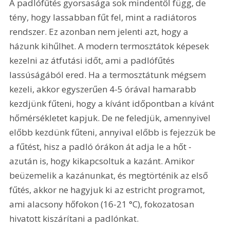
A padlófűtés gyorsasága sok mindentől függ, de 
tény, hogy lassabban fűt fel, mint a radiátoros 
rendszer. Ez azonban nem jelenti azt, hogy a 
házunk kihűlhet. A modern termosztátok képesek 
kezelni az átfutási időt, ami a padlófűtés 
lassúságából ered. Ha a termosztátunk mégsem 
kezeli, akkor egyszerűen 4-5 órával hamarabb 
kezdjünk fűteni, hogy a kívánt időpontban a kívánt 
hőmérsékletet kapjuk. De ne feledjük, amennyivel 
előbb kezdünk fűteni, annyival előbb is fejezzük be 
a fűtést, hisz a padló órákon át adja le a hőt - 
azután is, hogy kikapcsoltuk a kazánt. Amikor 
beüzemelik a kazánunkat, és megtörténik az első 
fűtés, akkor ne hagyjuk ki az estricht programot, 
ami alacsony hőfokon (16-21 °C), fokozatosan 
hivatott kiszárítani a padlónkat.