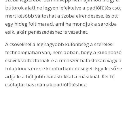
bútorok alatt ne legyen lefektetve a padlófűtés cső, 
mert később változhat a szoba elrendezése, és ott 
egy hideg folt marad, ami ha mondjuk a sarokba 
esik, akár penészedéshez is vezethet.
A csöveknél a legnagyobb különbség a szerelési 
technológiában van, nem abban, hogy a különböző 
csövek változtatnak-e a rendszer hatásfokán vagy a 
tulajdonos érez-e komfortkülönbséget. Egyik cső se 
adja le a hőt jobb hatásfokkal a másiknál. Két fő 
csőfajtát használnak padlófűtéshez.