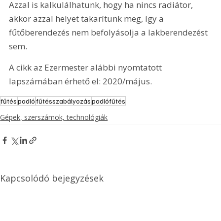
Azzal is kalkulálhatunk, hogy ha nincs radiátor, 
akkor azzal helyet takarítunk meg, így a 
fűtőberendezés nem befolyásolja a lakberendezést 
sem.
A cikk az Ezermester alábbi nyomtatott 
lapszámában érhető el: 2020/május.
fűtés
padló
fűtésszabályozás
padlófűtés
Gépek, szerszámok, technológiák
Kapcsolódó bejegyzések