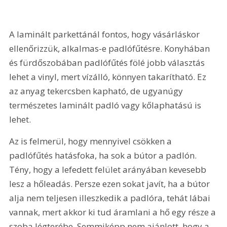
A laminált parkettánál fontos, hogy vásárláskor 
ellenőrizzük, alkalmas-e padlófűtésre. Konyhában 
és fürdőszobában padlófűtés fölé jobb választás 
lehet a vinyl, mert vízálló, könnyen takarítható. Ez 
az anyag tekercsben kapható, de ugyanúgy 
természetes laminált padló vagy kőlaphatású is 
lehet.
Az is felmerül, hogy mennyivel csökken a 
padlófűtés hatásfoka, ha sok a bútor a padlón. 
Tény, hogy a lefedett felület arányában kevesebb 
lesz a hőleadás. Persze ezen sokat javít, ha a bútor 
alja nem teljesen illeszkedik a padlóra, tehát lábai 
vannak, mert akkor ki tud áramlani a hő egy része a 
szoba légterébe. Semmiképp nem ajánlott, hogy a 