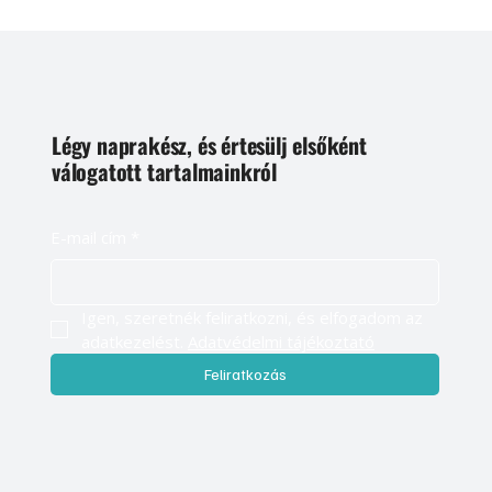
Légy naprakész, és értesülj elsőként
válogatott tartalmainkról
E-mail cím
*
Igen, szeretnék feliratkozni, és elfogadom az 
adatkezelést. 
Adatvédelmi tájékoztató
Feliratkozás