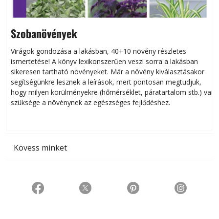
Szobanövények
Virágok gondozása a lakásban, 40+10 növény részletes
ismertetése! A könyv lexikonszerűen veszi sorra a lakásban
s
sikeresen tart­ha­tó növényeket. Már a növény kiválasztásakor
h
segítségünkre lesznek a leírások, mert pontosan megtudjuk,
k
hogy milyen körülményekre (hőmérséklet, páratartalom stb.) van
szüksége a növénynek az egészséges fejlődéshez.
t
Kövess minket