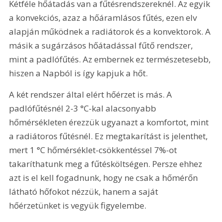
Kétféle hőátadás van a fűtésrendszereknél. Az egyik 
a konvekciós, azaz a hőáramlásos fűtés, ezen elv 
alapján működnek a radiátorok és a konvektorok. A 
másik a sugárzásos hőátadással fűtő rendszer, 
mint a padlófűtés. Az embernek ez természetesebb, 
hiszen a Napból is így kapjuk a hőt.
A két rendszer által elért hőérzet is más. A 
padlófűtésnél 2-3 °C-kal alacsonyabb 
hőmérsékleten érezzük ugyanazt a komfortot, mint 
a radiátoros fűtésnél. Ez megtakarítást is jelenthet, 
mert 1 °C hőmérséklet-csökkentéssel 7%-ot 
takaríthatunk meg a fűtésköltségen. Persze ehhez 
azt is el kell fogadnunk, hogy ne csak a hőmérőn 
látható hőfokot nézzük, hanem a saját 
hőérzetünket is vegyük figyelembe.