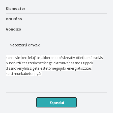
Kismester
Barkács
Vonalzó
Népszerű címkék
szerszám
kert
felújítás
lakberendezés
kreatív ötlet
barkácsolás
bútor
víz
fűtés
szerkesztőség
elektronika
hasznos tippek
dísznövény
hőszigetelés
tető
megújuló energia
tisztítás
kerti munka
beton
nyár
Kapcsolat