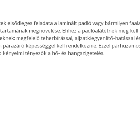
tek elsődleges feladata a laminált padló vagy bármilyen faa
ttartamának megnövelése. Ehhez a padlóalátétnek meg kell f
knek: megfelelő teherbírással, aljzatkiegyenlítő-hatással é
 párazáró képességgel kell rendelkeznie. Ezzel párhuzamo
 kényelmi tényezők a hő- és hangszigetelés.