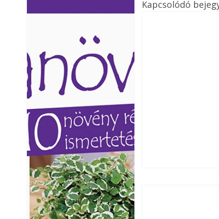
Kapcsolódó bejeg
Ezermester lapszámai. A
Ezermester lapszámai
Laptapir kényelmes megoldás,
Laptapir kényelmes 
mert: – t
mert: – t