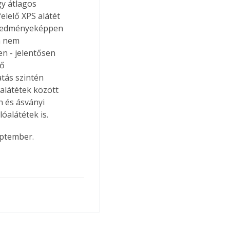
elelő XPS alátét 
eredményeképpen 
n nem 
n - jelentősen 
ő 
tás szintén 
látétek között 
n és ásványi 
alátétek is.
eptember.