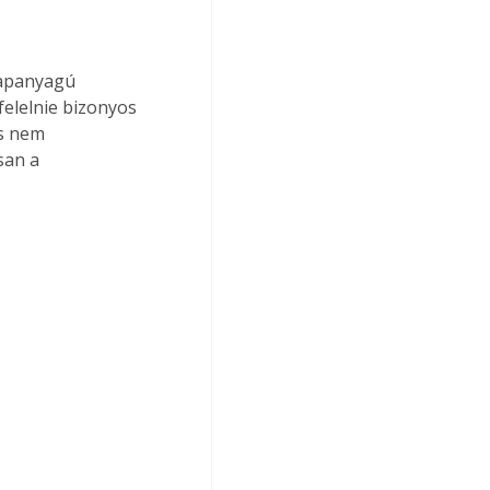
lapanyagú 
elelnie bizonyos 
s nem 
san a 