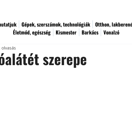
utatjuk
Gépek, szerszámok, technológiák
Otthon, lakberen
Életmód, egészség
Kismester
Barkács
Vonalzó
c olvasás
óalátét szerepe