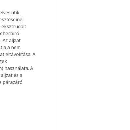
lveszítik 
esztéseinél 
 eksztrudált 
teherbíró 
 Az aljzat 
tja a nem 
 eltávolítása. A 
gek 
) használata. A 
ljzat és a 
e párazáró 