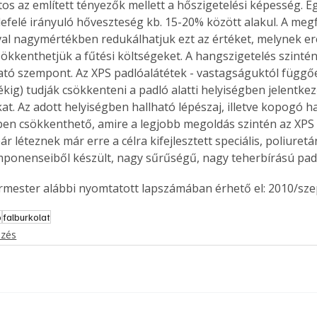
lefelé irányuló hőveszteség kb. 15-20% között alakul. A megf
val nagymértékben redukálhatjuk ezt az értéket, melynek 
sökkenthetjük a fűtési költségeket. A hangszigetelés szinté
Együtt jobban megéri!
tó szempont. Az XPS padlóalátétek - vastagságuktól függőe
Bővebb információ itt!
ékig) tudják csökkenteni a padló alatti helyiségben jelentkez
k az
Együtt jobban megéri! A
t. Az adott helyiségben hallható lépészaj, illetve kopogó ha
mester
könyvek tetszőleges
n csökkenthető, amire a legjobb megoldás szintén az XPS a
er Old
párosítással kedvezményes
r léteznek már erre a célra kifejlesztett speciális, poliuretá
áron, 0 Ft postaköltséggel
onenseiből készült, nagy sűrűségű, nagy teherbírású padló
ptapir új,
megrendelhetők!
és egyedi
ermester alábbi nyomtatott lapszámában érhető el: 2010/sz
tt
lvasására
ó
falburkolat
elefonon
ezés
nyelmesen
ben vagy
t is
. Bárhol,
ön élve
ashatók az