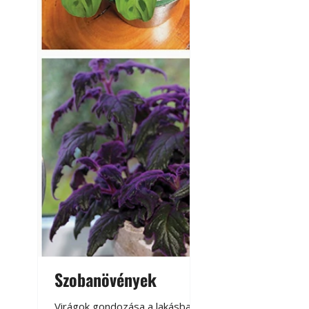
Szobanövények
Virágoskert: k
teraszon, laká
Virágok gondozása a lakásban,