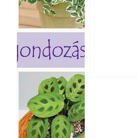
Szú és más faron
ismerjük fel és 
Varrógéptűk