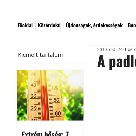
Főoldal
Közérdekű
Újdonságok, érdekességek
Bem
2010. okt. 24.
1 per
A padl
Kiemelt tartalom
Extrém hőség: 7