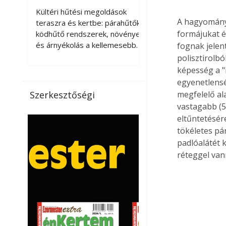
kellemesebbé a
Kültéri hűtési megoldások
teraszt és a kertet?
A hagyományo
teraszra és kertbe: párahűtők,
formájukat és
ködhűtő rendszerek, növények
és árnyékolás a kellemesebb
fognak jelen
nyári mikroklímáért. A kültéri
polisztirolbó
hűtés kérdése az utóbbi
képesség a "k
években egyre nagyobb
egyenetlensé
jelentőséget kapott, ahogy a
Szerkesztőségi
megfelelő al
nyári hőhullámok gyakoribbá és
vastagabb (5
intenzívebbé váltak. Míg
eltűntetésér
korábban elsősorban a beltéri
tökéletes pá
klímaberendezések jelentették
padlóalátét 
a megoldást a meleg ellen, ma
réteggel van
már egyre többen keresnek
olyan kültéri hűtési
lehetőségeket is, amelyek a
teraszok, erkélyek, kertek vagy
vendégl