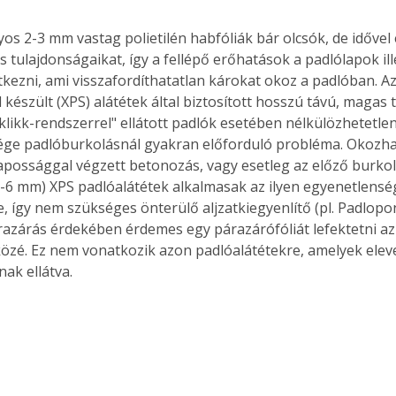
s 2-3 mm vastag polietilén habfóliák bár olcsók, de idővel e
 tulajdonságaikat, így a fellépő erőhatások a padlólapok ill
tkezni, ami visszafordíthatatlan károkat okoz a padlóban. Az
l készült (XPS) alátétek által biztosított hosszú távú, magas 
likk-rendszerrel" ellátott padlók esetében nélkülözhetetlen.
ge padlóburkolásnál gyakran előforduló probléma. Okozha
apossággal végzett betonozás, vagy esetleg az előző burkolat
-6 mm) XPS padlóalátétek alkalmasak az ilyen egyenetlensé
e, így nem szükséges önterülő aljzatkiegyenlítő (pl. Padlopon
razárás érdekében érdemes egy párazárófóliát lefektetni az a
közé. Ez nem vonatkozik azon padlóalátétekre, amelyek elev
nak ellátva.