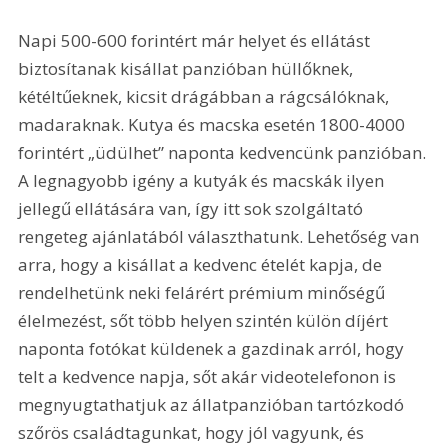
Napi 500-600 forintért már helyet és ellátást 
biztosítanak kisállat panzióban hüllőknek, 
kétéltűeknek, kicsit drágábban a rágcsálóknak, 
madaraknak. Kutya és macska esetén 1800-4000 
forintért „üdülhet” naponta kedvencünk panzióban. 
A legnagyobb igény a kutyák és macskák ilyen 
jellegű ellátására van, így itt sok szolgáltató 
rengeteg ajánlatából választhatunk. Lehetőség van 
arra, hogy a kisállat a kedvenc ételét kapja, de 
rendelhetünk neki felárért prémium minőségű 
élelmezést, sőt több helyen szintén külön díjért 
naponta fotókat küldenek a gazdinak arról, hogy 
telt a kedvence napja, sőt akár videotelefonon is 
megnyugtathatjuk az állatpanzióban tartózkodó 
szőrös családtagunkat, hogy jól vagyunk, és 