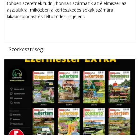
többen szeretnék tudni, honnan származik az élelmiszer az
l
asztalukra, miközben a kertészkedés sokak számára
kikapcsolódást és feltöltődést is jelent.
é
d
Szerkesztőségi