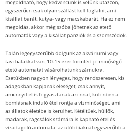
megoldható, hogy kedvencünk is velünk utazzon, 
egyszerűen csak olyan szállást kell foglalni, ami 
kisállat barát, kutya- vagy macskabarát. Ha ez nem 
megoldás, akkor még szóba jöhetnek az etető 
automaták vagy a kisállat panziók és a szomszédok.
Talán legegyszerűbb dolgunk az akváriumi vagy 
tavi halakkal van, 10-15 ezer forintért jó minőségű 
etető automatát vásárolhatunk számukra. 
Esetükben nagyon lényeges, hogy rendszeresen, kis 
adagokban kapjanak eleséget, csak annyit, 
amennyit el is fogyasztanak azonnal, különben a 
bomlásnak induló étel rontja a vízminőséget, ami 
az állatok életébe is kerülhet. Kétéltűek, hüllők, 
madarak, rágcsálók számára is kapható étel és 
vízadagoló automata, az utóbbiaknál egyszerűbb a 