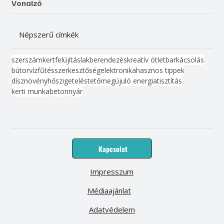
Vonalzó
Népszerű címkék
szerszám
kert
felújítás
lakberendezés
kreatív ötlet
barkácsolás
bútor
víz
fűtés
szerkesztőség
elektronika
hasznos tippek
dísznövény
hőszigetelés
tető
megújuló energia
tisztítás
kerti munka
beton
nyár
Kapcsolat
Impresszum
Médiaajánlat
Adatvédelem