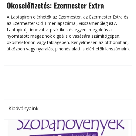
Okoselőfizetés: Ezermester Extra
A Laptapiron elérhetők az Ezermester, az Ezermester Extra és
az Ezermester Old Timer lapszámai, visszamenőleg is! A
Laptapir új, innovatív, praktikus és egyedi megoldás a
L
nyomtatott magazinok digitális olvasására számítógépen,
okostelefonon vagy táblagépen. Kényelmesen az otthonában,
útközben vagy nyaralás, pihenés alatt is elérhetők lapszámaink.
ú
Bárhol, bármikor, akár külföldön élve vagy dolgozva is
B
olvashatók az Ezermester lapszámai. A Laptapir kényelmes
megoldás, mert: – t
Kiadványaink