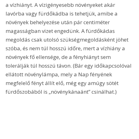
a vízhiányt. A vízigényesebb növényeket akár 
lavórba vagy fürdőkádba is tehetjük, amibe a 
növények behelyezése után pár centiméter 
magasságban vizet engedünk. A fürdőkádas 
megoldás csak utolsó szükségmegoldásként jöhet 
szóba, és nem túl hosszú időre, mert a vízhiány a 
növények fő ellensége, de a fényhiányt sem 
tolerálják túl hosszú távon. (Bár egy időkapcsolóval 
ellátott növénylámpa, mely a Nap fényének 
megfelelő fényt állít elő, még egy amúgy sötét 
fürdőszobából is „növénykánaánt” csinálhat.)