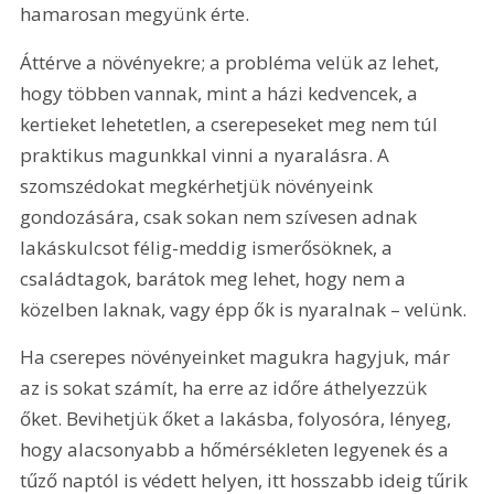
hamarosan megyünk érte.
Áttérve a növényekre; a probléma velük az lehet, 
hogy többen vannak, mint a házi kedvencek, a 
kertieket lehetetlen, a cserepeseket meg nem túl 
praktikus magunkkal vinni a nyaralásra. A 
szomszédokat megkérhetjük növényeink 
gondozására, csak sokan nem szívesen adnak 
lakáskulcsot félig-meddig ismerősöknek, a 
családtagok, barátok meg lehet, hogy nem a 
közelben laknak, vagy épp ők is nyaralnak – velünk.
Ha cserepes növényeinket magukra hagyjuk, már 
az is sokat számít, ha erre az időre áthelyezzük 
őket. Bevihetjük őket a lakásba, folyosóra, lényeg, 
hogy alacsonyabb a hőmérsékleten legyenek és a 
tűző naptól is védett helyen, itt hosszabb ideig tűrik 