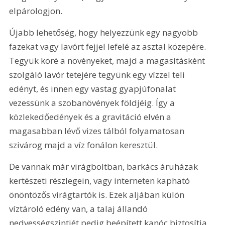
elpárologjon.
Újabb lehetőség, hogy helyezzünk egy nagyobb 
fazekat vagy lavórt fejjel lefelé az asztal közepére. 
Tegyük köré a növényeket, majd a magasításként 
szolgáló lavór tetejére tegyünk egy vízzel teli 
edényt, és innen egy vastag gyapjúfonalat 
vezessünk a szobanövények földjéig. Így a 
közlekedőedények és a gravitáció elvén a 
magasabban lévő vizes tálból folyamatosan 
szivárog majd a víz fonálon keresztül.
De vannak már virágboltban, barkács áruházak 
kertészeti részlegein, vagy interneten kapható 
önöntözős virágtartók is. Ezek aljában külön 
víztároló edény van, a talaj állandó 
nedvességszintjét pedig beépített kanóc biztosítja.