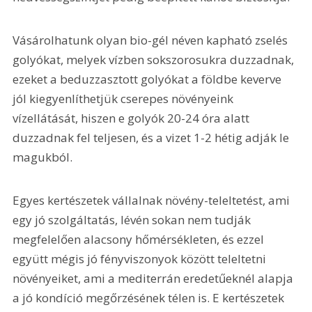
Vásárolhatunk olyan bio-gél néven kapható zselés 
golyókat, melyek vízben sokszorosukra duzzadnak, 
ezeket a beduzzasztott golyókat a földbe keverve 
jól kiegyenlíthetjük cserepes növényeink 
vízellátását, hiszen e golyók 20-24 óra alatt 
duzzadnak fel teljesen, és a vizet 1-2 hétig adják le 
magukból.
Egyes kertészetek vállalnak növény-teleltetést, ami 
egy jó szolgáltatás, lévén sokan nem tudják 
megfelelően alacsony hőmérsékleten, és ezzel 
együtt mégis jó fényviszonyok között teleltetni 
növényeiket, ami a mediterrán eredetűeknél alapja 
a jó kondíció megőrzésének télen is. E kertészetek 