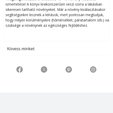
ismertetése! A könyv lexikonszerűen veszi sorra a lakásban
s
sikeresen tart­ha­tó növényeket. Már a növény kiválasztásakor
h
segítségünkre lesznek a leírások, mert pontosan megtudjuk,
k
hogy milyen körülményekre (hőmérséklet, páratartalom stb.) van
szüksége a növénynek az egészséges fejlődéshez.
t
Kövess minket