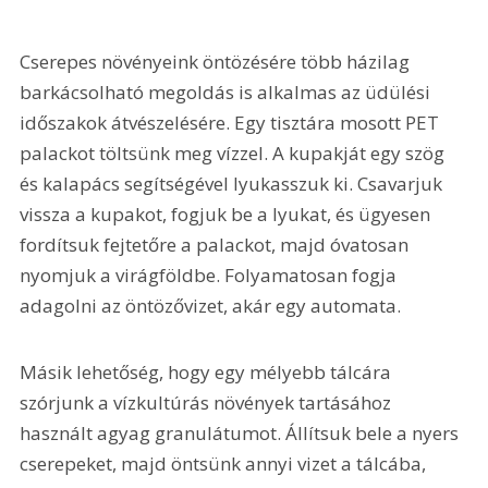
Cserepes növényeink öntözésére több házilag 
barkácsolható megoldás is alkalmas az üdülési 
időszakok átvészelésére. Egy tisztára mosott PET 
palackot töltsünk meg vízzel. A kupakját egy szög 
és kalapács segítségével lyukasszuk ki. Csavarjuk 
vissza a kupakot, fogjuk be a lyukat, és ügyesen 
fordítsuk fejtetőre a palackot, majd óvatosan 
nyomjuk a virágföldbe. Folyamatosan fogja 
adagolni az öntözővizet, akár egy automata.
Másik lehetőség, hogy egy mélyebb tálcára 
szórjunk a vízkultúrás növények tartásához 
használt agyag granulátumot. Állítsuk bele a nyers 
cserepeket, majd öntsünk annyi vizet a tálcába, 