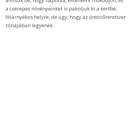
állítsuk be, hogy naponta, esténként működjön, és 
a cserepes növényeinket is pakoljuk ki a kertbe, 
félárnyékos helyre, de úgy, hogy az öntözőrendszer 
zónájában legyenek.