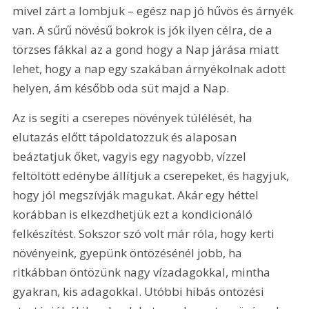
mivel zárt a lombjuk – egész nap jó hűvös és árnyék 
van. A sűrű növésű bokrok is jók ilyen célra, de a 
törzses fákkal az a gond hogy a Nap járása miatt 
lehet, hogy a nap egy szakában árnyékolnak adott 
helyen, ám később oda süt majd a Nap.
Az is segíti a cserepes növények túlélését, ha 
elutazás előtt tápoldatozzuk és alaposan 
beáztatjuk őket, vagyis egy nagyobb, vízzel 
feltöltött edénybe állítjuk a cserepeket, és hagyjuk, 
hogy jól megszívják magukat. Akár egy héttel 
korábban is elkezdhetjük ezt a kondicionáló 
felkészítést. Sokszor szó volt már róla, hogy kerti 
növényeink, gyepünk öntözésénél jobb, ha 
ritkábban öntözünk nagy vízadagokkal, mintha 
gyakran, kis adagokkal. Utóbbi hibás öntözési 