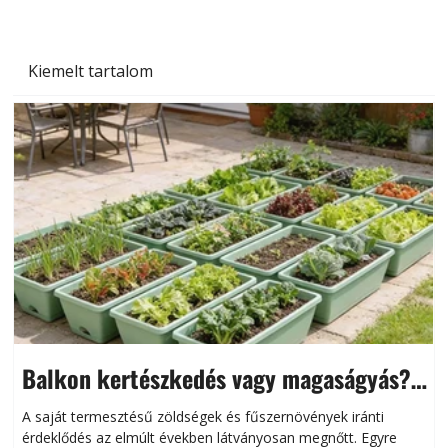
Kiemelt tartalom
Balkon kertészkedés vagy magaságyás?
Helytakarékos kertészkedés
A saját termesztésű zöldségek és fűszernövények iránti
érdeklődés az elmúlt években látványosan megnőtt. Egyre