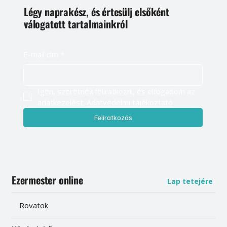
Légy naprakész, és értesülj elsőként
válogatott tartalmainkról
E-mail cím
*
Igen, szeretnék feliratkozni, és elfogadom az 
adatkezelést. 
Adatvédelmi tájékoztató
Feliratkozás
Ezermester online
Lap tetejére
Rovatok