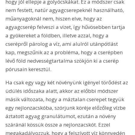
hogy jól ellepje a golyócskákat. Ez a módszer csak 
nem festett, natúr agyagcserepeknél használható, 
műanyagoknál nem, hiszen elve, hogy az 
agyagcserép felveszi a vizet, így hűvösebben tartja 
a gyökereket a földben, illetve azzal, hogy a 
cserépről párolog a víz, ami alulról utánpótlást 
kap, megszűnik az a probléma, hogy a cserépben 
lévő föld nedvességtartalma szökjön ki a cserép 
pórusain keresztül.
Ha csak egy vagy két növényünk igényel törődést az 
üdülés időszaka alatt, akkor az előbbi módszer 
másik változata, hogy a máztalan cserepet tegyük 
egy nejlonzacskóba, szórjunk köréje előzőleg vízbe 
áztatott agyag granulátumot, ezután a növény 
száránál kössük össze a nejlonzacskót. Ezzel 
megakadályozzuk, hogy a felszívott víz könnyedén 