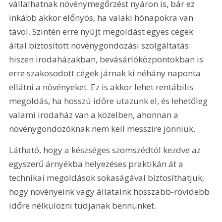
vállalhatnak növénymegőrzést nyáron is, bár ez 
inkább akkor előnyös, ha valaki hónapokra van 
távol. Szintén erre nyújt megoldást egyes cégek 
által biztosított növénygondozási szolgáltatás: 
hiszen irodaházakban, bevásárlóközpontokban is 
erre szakosodott cégek járnak ki néhány naponta 
ellátni a növényeket. Ez is akkor lehet rentábilis 
megoldás, ha hosszú időre utazunk el, és lehetőleg 
valami irodaház van a közelben, ahonnan a 
növénygondozóknak nem kell messzire jönniük.
Látható, hogy a készséges szomszédtól kezdve az 
egyszerű árnyékba helyezéses praktikán át a 
technikai megoldások sokaságával biztosíthatjuk, 
hogy növényeink vagy állataink hosszabb-rövidebb 
időre nélkülözni tudjanak bennünket.