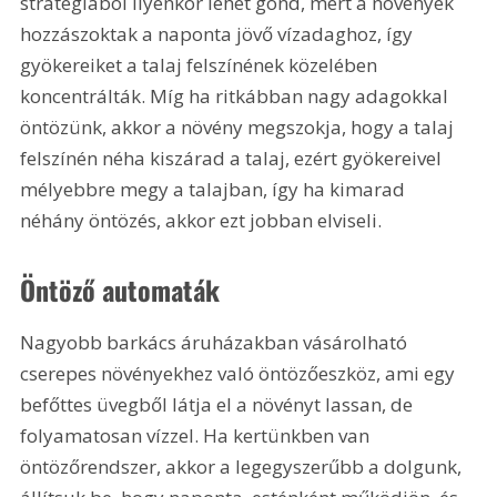
stratégiából ilyenkor lehet gond, mert a növények 
hozzászoktak a naponta jövő vízadaghoz, így 
gyökereiket a talaj felszínének közelében 
koncentrálták. Míg ha ritkábban nagy adagokkal 
öntözünk, akkor a növény megszokja, hogy a talaj 
felszínén néha kiszárad a talaj, ezért gyökereivel 
mélyebbre megy a talajban, így ha kimarad 
néhány öntözés, akkor ezt jobban elviseli.
Öntöző automaták
Nagyobb barkács áruházakban vásárolható 
cserepes növényekhez való öntözőeszköz, ami egy 
befőttes üvegből látja el a növényt lassan, de 
folyamatosan vízzel. Ha kertünkben van 
öntözőrendszer, akkor a legegyszerűbb a dolgunk, 