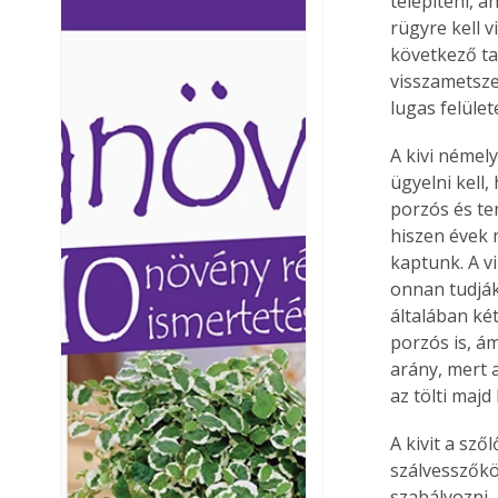
telepíteni, a
Ezermester lapszámai. A
Ezermester lapszámai
rügyre kell 
Laptapir kényelmes megoldás,
Laptapir kényelmes 
következő ta
mert: – t
mert: – t
visszametsze
lugas felület
A kivi némel
ügyelni kell,
porzós és te
hiszen évek 
kaptunk. A v
onnan tudják
általában ké
porzós is, ám
arány, mert a
az tölti majd
A kivit a sző
szálvesszőkö
szabályozni. 