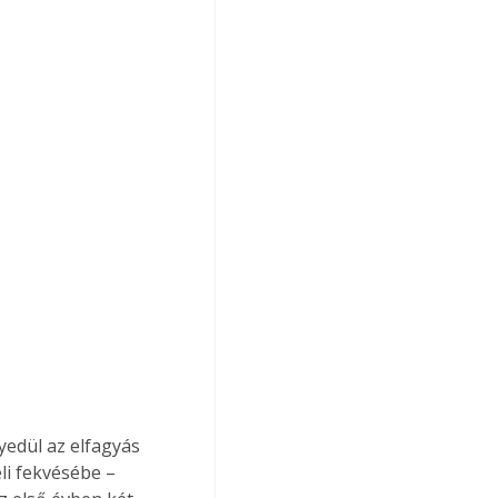
yedül az elfagyás 
li fekvésébe – 