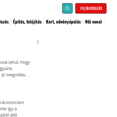
FELIRATKOZÁS
dezés
Építés, felújítás
Kert, növényápolás
Női vonal
ová vetül, hogy 
gyünk, 
 jó megoldás, 
 rácsszerűen 
ete így a 
gből álló 