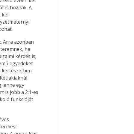
az első évben két 
t is hoznak. A 
kell 
gyzetméternyi 
ozhat.
k. Arra azonban 
r teremnek, ha 
zalmi kérdés is, 
nemű egyedeket 
 kertészetben 
Kétlakiaknál 
g lenne egy 
 is jobb a 2:1-es 
koló funkcióját 
éves 
 termést 
jon. A porzó kivit 