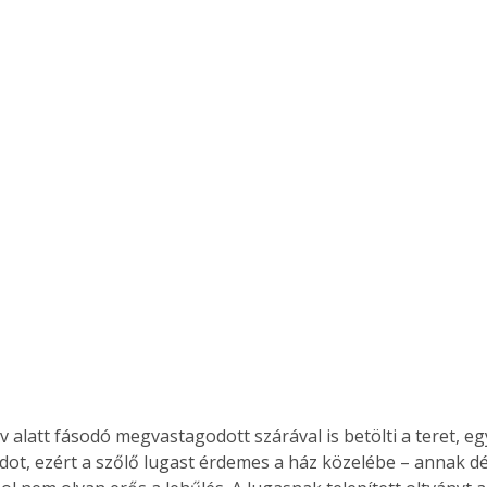
Együtt jobban megéri!
Bővebb információ itt!
k az
Együtt jobban megéri! A
mester
könyvek tetszőleges
er Old
párosítással kedvezményes
áron, 0 Ft postaköltséggel
ptapir új,
megrendelhetők!
és egyedi
tt
lvasására
elefonon
nyelmesen
ben vagy
t is
v alatt fásodó megvastagodott szárával is betölti a teret, eg
. Bárhol,
ot, ezért a szőlő lugast érdemes a ház közelébe – annak dé
ön élve
ashatók az