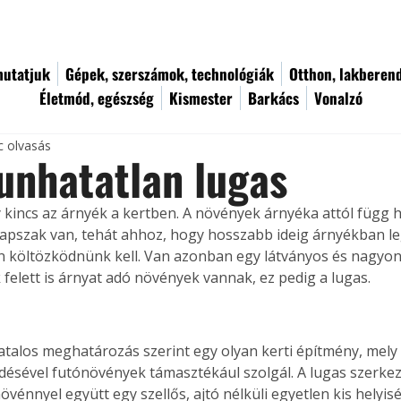
utatjuk
Gépek, szerszámok, technológiák
Otthon, lakberen
Életmód, egészség
Kismester
Barkács
Vonalzó
c olvasás
unhatatlan lugas
kincs az árnyék a kertben. A növények árnyéka attól függ h
apszak van, tehát ahhoz, hogy hosszabb ideig árnyékban le
 költözködnünk kell. Van azonban egy látványos és nagyon
 felett is árnyat adó növények vannak, ez pedig a lugas.
vatalos meghatározás szerint egy olyan kerti építmény, mely
fedésével futónövények támasztékául szolgál. A lugas szerkez
növénnyel együtt egy szellős, ajtó nélküli egyetlen kis helyisé