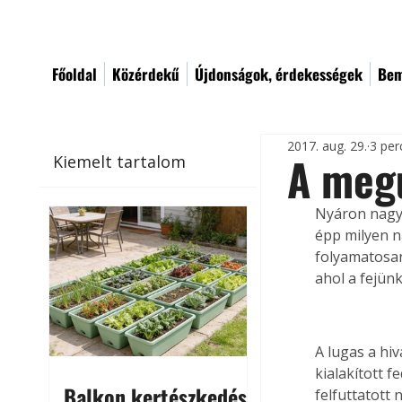
Főoldal
Közérdekű
Újdonságok, érdekességek
Bem
2017. aug. 29.
3 per
A meg
Kiemelt tartalom
Nyáron nagy 
épp milyen n
folyamatosan
ahol a fejünk
A lugas a hi
kialakított 
Balkon kertészkedés
felfuttatott 