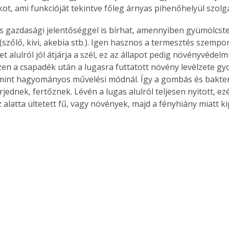
ot, ami funkcióját tekintve főleg árnyas pihenőhelyül szolgá
s gazdasági jelentőséggel is bírhat, amennyiben gyümölcst
(szőlő, kivi, akebia stb.). Igen hasznos a termesztés szempon
 alulról jól átjárja a szél, ez az állapot pedig növényvédel
zen a csapadék után a lugasra futtatott növény levélzete g
int hagyományos művelési módnál. Így a gombás és bakter
jednek, fertőznek. Lévén a lugas alulról teljesen nyitott, ezé
z alatta ültetett fű, vagy növények, majd a fényhiány miatt k