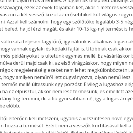
hol nem olyan erős a lehűlés. A lugasnak telepített oltványt 
. A
visszavágni, ezek az évek folyamán két, akár 1 méteres vessző
megoldás,
vaszon a két vessző közül az erősebbiket két világos rügyre 
ni. Azzal kell számolni, hogy egy szőlőtőke legalább 3-5 né
et befed, ha jól érzi magát, és akár 10-15 kg-nyi termést is h
y változata teljesen fagytűrő, így nálunk is alkalmas lugasna
 hogy vannak egylaki és kétlaki fajtái is. Utóbbiak csak akko
rmős példányokat is ültetünk egymás mellé. Ez vásárláskor bi
múlva derül majd csak ki, az első virágzáskor, hogy milyen 
irágok megjelenéséig ezeket nem lehet megkülönböztetni, a
, hogy amilyen neműről lett dugványozva, olyan nemű lesz. 
t termős mellé ültessünk egy porzóst. Elvileg a lugashoz elé
 ha ez elpusztul, akkor nem lesz termésünk, és emellett azért
 lány fog teremni, de a fiú gyorsabban nő, így a lugas árnyé
 be előbb.
lőtől eltérően kell metszeni, ugyanis a vízszintesen növő egy
n hozza a termését. Ezért nem a vesszők kurtításával kell a
A kivi metszése csak ritkításból, illetve hajtásválogatásból áll