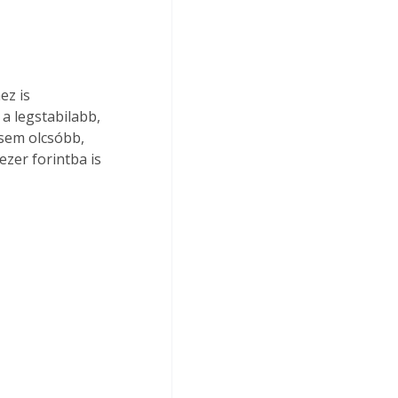
ez is 
a legstabilabb, 
sem olcsóbb, 
zer forintba is 