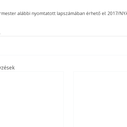
ermester alábbi nyomtatott lapszámában érhető el: 2017/NY
s
yzések
ertben,
Gyógyító növények: a
sban
természet kincsei az