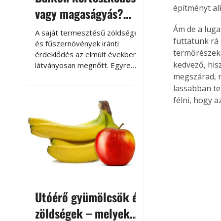
építményt alk
vagy magaságyás?
Helytakarékos
Ám de a luga
A saját termesztésű zöldségek
futtatunk rá 
kertészkedés
és fűszernövények iránti
termőrészeket
érdeklődés az elmúlt években
kedvező, his
látványosan megnőtt. Egyre
többen szeretnék tudni, honnan
megszárad, m
származik az élelmiszer az
lassabban ter
asztalukra, miközben a
félni, hogy a
kertészkedés sokak számára
kikapcsolódást és feltöltődést
is jelent.
Utóérő gyümölcsök és
zöldségek – melyek