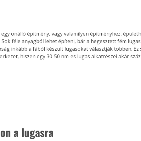
t egy önálló építmény, vagy valamilyen építményhez, épületh
 Sok féle anyagból lehet építeni, bár a hegesztett fém lugas 
ág inkább a fából készült lugasokat választják többen. Ez 
erkezet, hiszen egy 30-50 nm-es lugas alkatrészei akár száze
son a lugasra