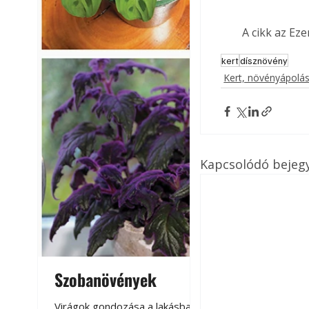
A cikk az Ez
kert
dísznövény
Kert, növényápolá
Kapcsolódó bejeg
Szobanövények
Virágoskert: k
teraszon, laká
Virágok gondozása a lakásban,