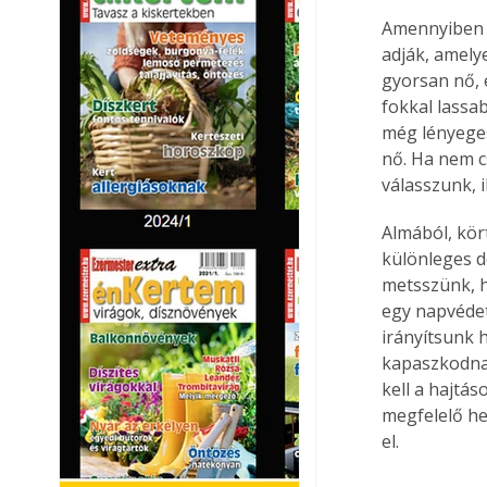
Amennyiben a
adják, amely
gyorsan nő, 
fokkal lassa
még lényeges
nő. Ha nem c
válasszunk, i
Almából, kört
különleges d
metsszünk, h
egy napvédett
irányítsunk 
kapaszkodnak
kell a hajtás
megfelelő he
el.