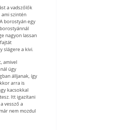
ást a vadszőlők 
 ami szintén 
 A borostyán egy 
 borostyánnál 
ége nagyon lassan 
ajtát 
 slágere a kivi.
, amivel 
nál úgy 
ban álljanak, így 
kkor arra is 
agy kacsokkal 
z. Itt igazítani 
 a vessző a 
 már nem mozdul 