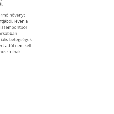
l.
ermő növényt 
tjából, lévén a 
mi szempontból 
yorsabban 
iális betegségek 
rt attól nem kell 
ipusztulnak.