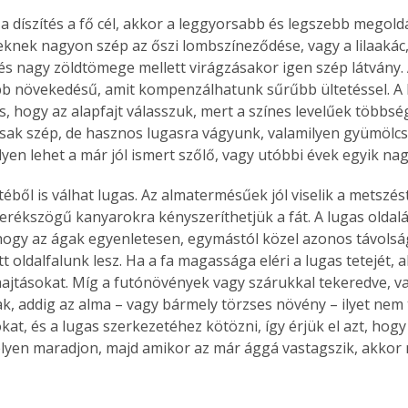
 díszítés a fő cél, akkor a leggyorsabb és legszebb megold
eknek nagyon szép az őszi lombszíneződése, vagy a lilaakác,
és nagy zöldtömege mellett virágzásakor igen szép látvány.
bb növekedésű, amit kompenzálhatunk sűrűbb ültetéssel. A
, hogy az alapfajt válasszuk, mert a színes levelűek többs
sak szép, de hasznos lugasra vágyunk, valamilyen gyümölcsf
lyen lehet a már jól ismert szőlő, vagy utóbbi évek egyik nagy
éből is válhat lugas. Az almatermésűek jól viselik a metszést
erékszögű kanyarokra kényszeríthetjük a fát. A lugas oldalá
ogy az ágak egyenletesen, egymástól közel azonos távolság
 oldalfalunk lesz. Ha a fa magassága eléri a lugas tetejét, a
hajtásokat. Míg a futónövények vagy szárukkal tekeredve, v
, addig az alma – vagy bármely törzses növény – ilyet nem tes
okat, és a lugas szerkezetéhez kötözni, így érjük el azt, hogy
lyen maradjon, majd amikor az már ággá vastagszik, akkor