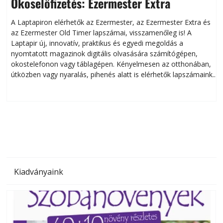
Okoselőfizetés: Ezermester Extra
A Laptapiron elérhetők az Ezermester, az Ezermester Extra és
az Ezermester Old Timer lapszámai, visszamenőleg is! A
Laptapir új, innovatív, praktikus és egyedi megoldás a
L
nyomtatott magazinok digitális olvasására számítógépen,
okostelefonon vagy táblagépen. Kényelmesen az otthonában,
útközben vagy nyaralás, pihenés alatt is elérhetők lapszámaink.
ú
Bárhol, bármikor, akár külföldön élve vagy dolgozva is
B
olvashatók az Ezermester lapszámai. A Laptapir kényelmes
megoldás, mert: – t
Kiadványaink