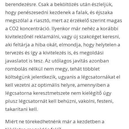
berendezésre. Csak a beköltözés után észleljük, 
hogy penészesedni kezdenek a falak, és éjszaka 
megszólal a riasztó, mert az érzékelő szerint magas 
a CO2 koncentráció. Ilyenkor már nehéz a korábbi 
kivitelezőnél reklamálni, vagy új szakcéget keresni, 
aki feltárja a hiba okát, elmondja, hogy helytelen a 
tervezés és így a kivitelezés is, és megoldási 
javaslatot is tesz. Az utólagos javítás azonban 
rombolás nélkül nem megy, tehát többlet 
költségünk jelentkezik, ugyanis a légcsatornákat el 
kell vezetni az optimális helyre, amennyiben a 
légcsatorna keresztmetszete nem kielégítő úgy 
plusz légcsatornát kell behúzni, vakolni, festeni, 
takarítani kell.
Miért ne törekedhetnénk már a kezdetben a 