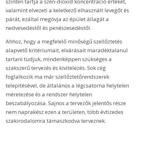
szinten tartja a szén-dioxid koncentráció értékét, 
valamint elvezeti a keletkező elhasznált levegőt és 
párát, ezáltal megóvja az épület állagát a 
nedvesedéstől és penészesedéstől.
Ahhoz, hogy a megfelelő minőségű szellőztetés 
alapvető kritériumait, elvárásait maradéktalanul 
tartani tudjuk, mindenképpen szükséges a 
szakszerű tervezés és kivitelezés. Sok cég 
foglalkozik ma már szellőztetőrendszerek 
telepítésével, de általános a légcsatorna helytelen 
méretezése és a rendszer helytelen 
beszabályozása. Sajnos a tervezők jelentős része 
nem naprakész ezen a területen, több évtizedes 
szakirodalomra támaszkodva terveznek.