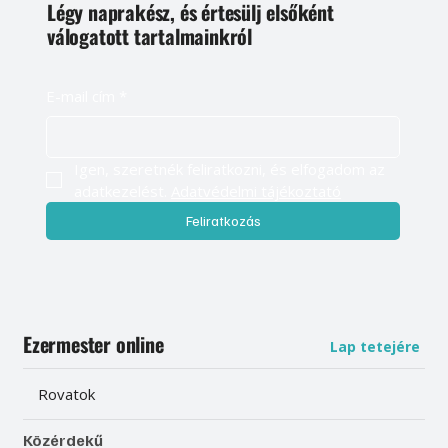
Légy naprakész, és értesülj elsőként
válogatott tartalmainkról
E-mail cím
*
Igen, szeretnék feliratkozni, és elfogadom az 
adatkezelést. 
Adatvédelmi tájékoztató
Feliratkozás
Ezermester online
Lap tetejére
Rovatok
Közérdekű