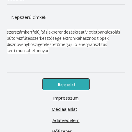
Népszerű címkék
szerszám
kert
felújítás
lakberendezés
kreatív ötlet
barkácsolás
bútor
víz
fűtés
szerkesztőség
elektronika
hasznos tippek
dísznövény
hőszigetelés
tető
megújuló energia
tisztítás
kerti munka
beton
nyár
Kapcsolat
Impresszum
Médiaajánlat
Adatvédelem
Előfizetés