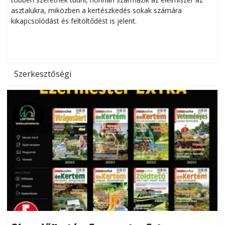
asztalukra, miközben a kertészkedés sokak számára
kikapcsolódást és feltöltődést is jelent.
é
d
Szerkesztőségi