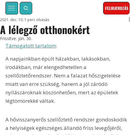
FELIRATKOZÁS
2021. dec. 10.
1 perc olvasás
A lélegző otthonokért
Frissítve:
jún. 30.
Támogatott tartalom
A napjainkban épült házakban, lakásokban, 
irodákban, már elengedhetetlen a 
szellőztetőrendszer. Nem a falazat hőszigetelése 
miatt van erre szükség, hanem a jól záródó 
nyílászároknak köszönhetően, mert az épületek 
légtömörekké váltak.
A hővisszanyerős szellőztető rendszer gondoskodik 
a helyiségek egészséges állandó friss levegőjéről, 