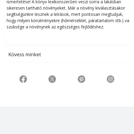
ismertetése! A könyv lexikonszerűen veszi sorra a lakásban
s
sikeresen tart­ha­tó növényeket. Már a növény kiválasztásakor
h
segítségünkre lesznek a leírások, mert pontosan megtudjuk,
k
hogy milyen körülményekre (hőmérséklet, páratartalom stb.) van
szüksége a növénynek az egészséges fejlődéshez.
t
Kövess minket