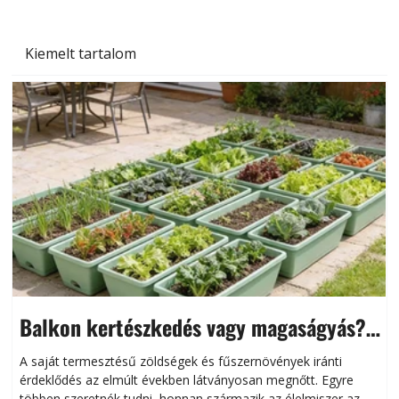
Kiemelt tartalom
Balkon kertészkedés vagy magaságyás?
Helytakarékos kertészkedés
A saját termesztésű zöldségek és fűszernövények iránti
érdeklődés az elmúlt években látványosan megnőtt. Egyre
többen szeretnék tudni, honnan származik az élelmiszer az
l