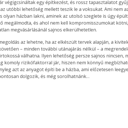
r végigcsináltak egy építkezést, és rossz tapasztalatot gyűj
az utóbbi lehetőség mellett teszik le a voksukat. Ami nem azt
és olyan házban lakni, aminek az utolsó szeglete is úgy épü
ető megálmodta, és ahol nem kell kompromisszumokat kötni,
atlan megvásárlásánál sajnos elkerülhetetlen.
 megoldás az lehetne, ha az elkészült tervek alapján, a kivitel
követően – minden további utánajárás nélkül – a megrendelő
birtokossá válhatna. Ilyen lehetőség persze sajnos nincsen, 
ég komoly rizikófaktorral jár, hiszen nem könnyű megbízható
tényleg azt az anyagot építi be a házba, ami előzetesen leegye
 pontosan dolgozik, és még sorolhatnánk…