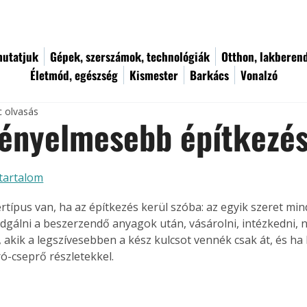
utatjuk
Gépek, szerszámok, technológiák
Otthon, lakberen
Életmód, egészség
Kismester
Barkács
Vonalzó
c olvasás
kényelmesebb építkezé
tartalom
rtípus van, ha az építkezés kerül szóba: az egyik szeret mi
ladgálni a beszerzendő anyagok után, vásárolni, intézkedni, 
 akik a legszívesebben a kész kulcsot vennék csak át, és ha 
ó-cseprő részletekkel.