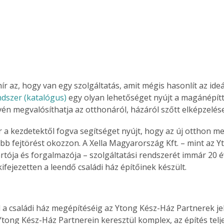
hír az, hogy van egy szolgáltatás, amit mégis hasonlít az ideá
dszer (katalógus) 
egy olyan lehetőséget nyújt a magánépít
én megvalósíthatja az otthonáról, házáról szőtt elképzelése
ár a kezdetektől fogva segítséget nyújt, hogy az új otthon 
bb fejtörést okozzon. A Xella Magyarország Kft. – mint az Yt
rtója és forgalmazója – szolgáltatási rendszerét immár 20 év
kifejezetten a leendő családi ház építőinek készült.
l a családi ház megépítéséig az Ytong Kész-Ház Partnerek jel
 Ytong Kész-Ház Partnerein keresztül komplex, az építés telj