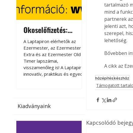
tartalmazó m
mind a funkci
partnerek az
jelenti azt,
Okoselőfizetés:
Okoselőfizetés
szerepel, hi
Ezermester Extra
lehetőség.
A Laptapiron elérhetők az
A Laptapiron elérhető
Ezermester, az Ezermester
Ezermester, az Ezer
Bővebben in
Extra és az Ezermester Old
Extra és az Ezermest
Timer lapszámai,
Timer lapszámai,
A cikk az Ez
visszamenőleg is! A Laptapir új,
visszamenőleg is! A La
innovatív, praktikus és egyedi
innovatív, praktikus 
házépítés
készház
megoldás a nyomtatott
megoldás a nyomtato
Támogatott tarta
magazinok digitális olvasására
magazinok digitális o
számítógépen, okostelefonon
számítógépen, okost
vagy táblagépen. Kényelmesen
vagy táblagépen. Ké
Kiadványaink
az otthonában, útközben vagy
az otthonában, útköz
nyaralás, pihenés alatt is
nyaralás, pihenés alat
elérhetők lapszámaink. Bárhol,
elérhetők lapszámaink
Kapcsolódó bejeg
bármikor, akár külföldön élve
bármikor, akár külföld
vagy dolgozva is olvashatók az
vagy dolgozva is olv