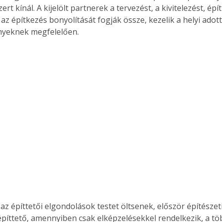
ert kínál. A kijelölt partnerek a tervezést, a kivitelezést, ép
az építkezés bonyolítását fogják össze, kezelik a helyi adot
ényeknek megfelelően.
az építtetői elgondolások testet öltsenek, először építészet
építtető, amennyiben csak elképzelésekkel rendelkezik, a tö