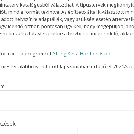
intaterv katalógusból választhat. A típustervek megkönnyítik
ót, mind a formát tekintve. Az építtető által kiválasztott min
 adott helyszínre adaptálják, vagy szükség esetén áttervezi
 hogy leendő otthon pontosan úgy kell, hogy megépüljön, aho
Együtt jobban megéri!
szen ha változtatást szeretne a tervben a megrendelő, akkor 
Bővebb információ itt!
k az
Együtt jobban megéri! A
mester
könyvek tetszőleges
formáció a programról: 
Ytong Kész-Ház Rendszer
er Old
párosítással kedvezményes
áron, 0 Ft postaköltséggel
ermester alábbi nyomtatott lapszámában érhető el: 2021/sz
ptapir új,
megrendelhetők!
és egyedi
tt
lom
lvasására
elefonon
nyelmesen
ben vagy
t is
. Bárhol,
yzések
ön élve
ashatók az