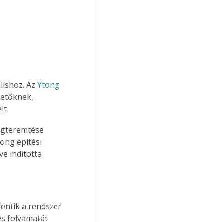
lishoz. Az 
Ytong 
tetőknek, 
it.
megteremtése 
ong építési 
e indította 
entik a rendszer 
es folyamatát 