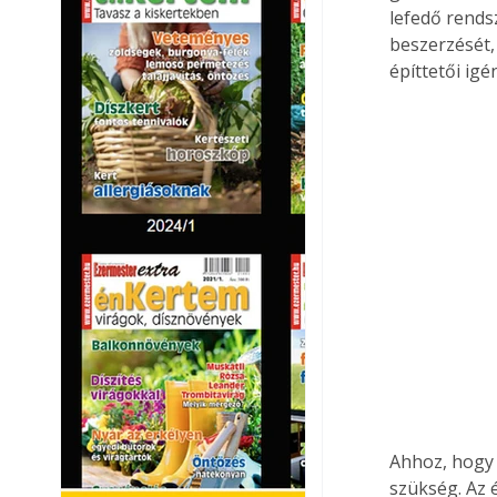
lefedő rendsz
beszerzését, 
építtetői ig
Ahhoz, hogy 
szükség. Az 