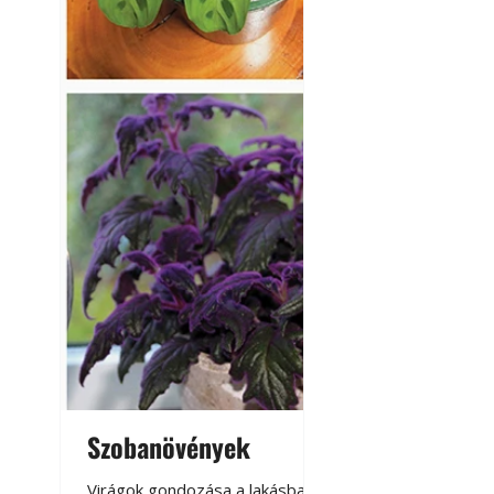
Szobanövények
Virágoskert: k
teraszon, laká
Virágok gondozása a lakásban,