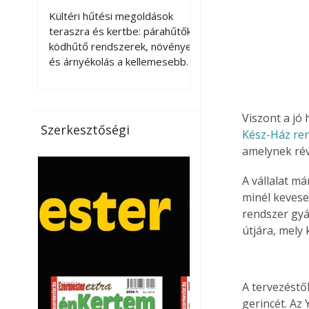
kellemesebbé a
Kültéri hűtési megoldások
teraszt és a kertet?
teraszra és kertbe: párahűtők,
ködhűtő rendszerek, növények
és árnyékolás a kellemesebb
nyári mikroklímáért. A kültéri
hűtés kérdése az utóbbi
években egyre nagyobb
Viszont a jó 
jelentőséget kapott, ahogy a
Szerkesztőségi
Kész-Ház ren
nyári hőhullámok gyakoribbá és
amelynek rév
intenzívebbé váltak. Míg
korábban elsősorban a beltéri
A vállalat m
klímaberendezések jelentették
minél kevese
a megoldást a meleg ellen, ma
már egyre többen keresnek
rendszer gyá
olyan kültéri hűtési
útjára, mely 
lehetőségeket is, amelyek a
teraszok, erkélyek, kertek vagy
vendégl
A tervezéstő
gerincét. Az