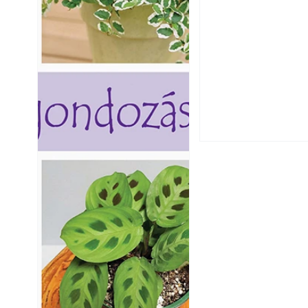
Hogyan válasszunk
fenntartható kert
A modern épített k