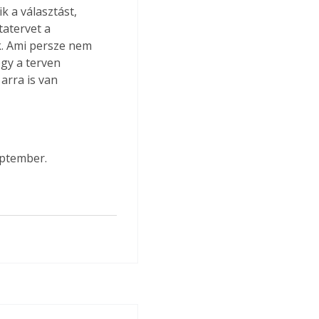
 a választást, 
tatervet a 
k. Ami persze nem 
gy a terven 
arra is van 
eptember.