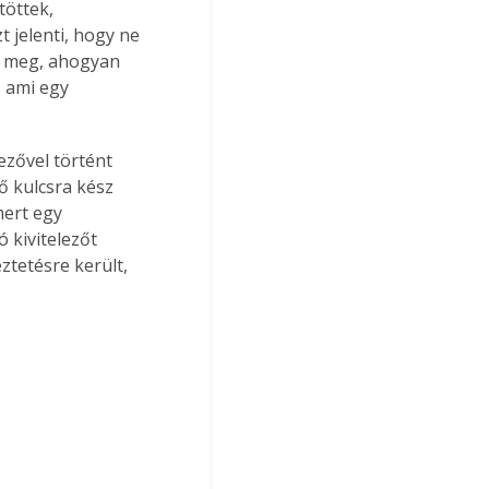
töttek, 
 jelenti, hogy ne 
lt meg, ahogyan 
 ami egy 
ezővel történt 
 kulcsra kész 
mert egy 
 kivitelezőt 
ztetésre került, 