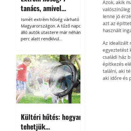
Azok, akik má
tanács, amivel
valószínűleg 
megóvhatjuk
lenne jó érz
Ismét extrém hőség várható
azt az építt
autónkat a nyári
Magyarországon. A tűző napon
használt ing
álló autók utastere már néhány
károktól
perc alatt rendkívül
Az idealizált
felmelegszik, és rövid időn belül
egyeztetést 
akár a 60-70 °C-ot is
családi ház 
megközelítheti. Ez nemcsak a
építkezés el
beszállást teszi kellemetlenné,
hanem az autó állapotára és a
találni, aki 
benne hagyott tárgyakra is
aki időre és
káros hatással lehet. Néhány
egyszerű óvintézkedéssel
azonban jelentősen
csökkenthetjük a hőség káros
hatásait.
Kültéri hűtés: hogyan
tehetjük