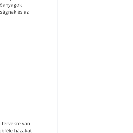
ítőanyagok 
tságnak és az 
i tervekre van 
bbféle házakat 