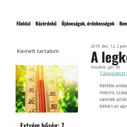
Főoldal
Közérdekű
Újdonságok, érdekességek
Bem
2019. dec. 12.
2 per
A leg
Kiemelt tartalom
Frissítve:
jún. 30.
Támogatott 
Kétféle embe
intézni, sza
vannak azok,
békén az apr
Extrém hőség: 7