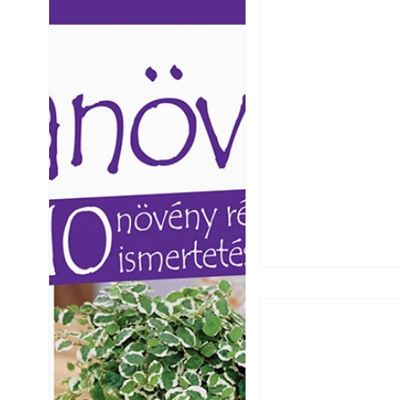
Ezermester lapszámai. A
Ezermester lapszámai
Laptapir kényelmes megoldás,
Laptapir kényelmes 
mert: – t
mert: – t