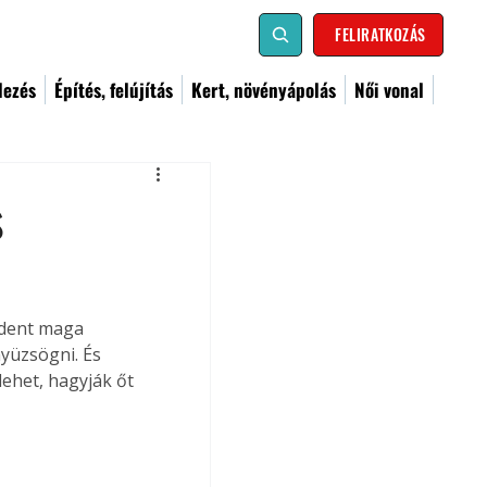
FELIRATKOZÁS
dezés
Építés, felújítás
Kert, növényápolás
Női vonal
s
ndent maga 
nyüzsögni. És 
lehet, hagyják őt 