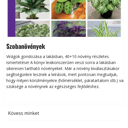
Szobanövények
Virágok gondozása a lakásban, 40+10 növény részletes
ismertetése! A könyv lexikonszerűen veszi sorra a lakásban
s
sikeresen tart­ha­tó növényeket. Már a növény kiválasztásakor
h
segítségünkre lesznek a leírások, mert pontosan megtudjuk,
k
hogy milyen körülményekre (hőmérséklet, páratartalom stb.) van
szüksége a növénynek az egészséges fejlődéshez.
t
Kövess minket