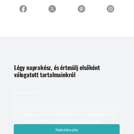
Légy naprakész, és értesülj elsőként
válogatott tartalmainkról
E-mail cím
*
Igen, szeretnék feliratkozni, és elfogadom az 
adatkezelést. 
Adatvédelmi tájékoztató
Feliratkozás