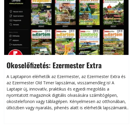
Okoselőfizetés: Ezermester Extra
A Laptapiron elérhetők az Ezermester, az Ezermester Extra és
az Ezermester Old Timer lapszámai, visszamenőleg is! A
Laptapir új, innovatív, praktikus és egyedi megoldás a
L
nyomtatott magazinok digitális olvasására számítógépen,
okostelefonon vagy táblagépen. Kényelmesen az otthonában,
útközben vagy nyaralás, pihenés alatt is elérhetők lapszámaink.
ú
Bárhol, bármikor, akár külföldön élve vagy dolgozva is
B
olvashatók az Ezermester lapszámai. A Laptapir kényelmes
megoldás, mert: – t