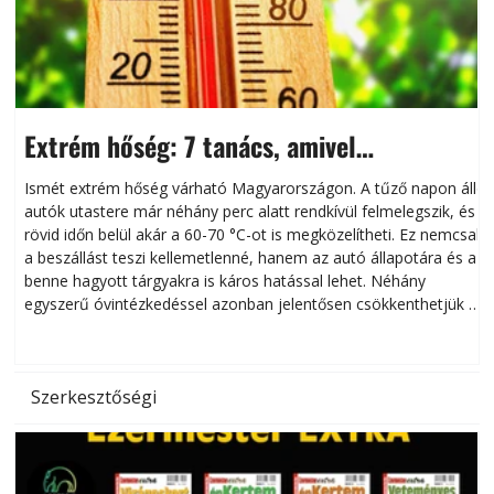
Extrém hőség: 7 tanács, amivel
megóvhatjuk autónkat a nyári károktól
Ismét extrém hőség várható Magyarországon. A tűző napon álló
autók utastere már néhány perc alatt rendkívül felmelegszik, és
rövid időn belül akár a 60-70 °C-ot is megközelítheti. Ez nemcsak
n
a beszállást teszi kellemetlenné, hanem az autó állapotára és a
benne hagyott tárgyakra is káros hatással lehet. Néhány
egyszerű óvintézkedéssel azonban jelentősen csökkenthetjük a
hőség káros hatásait.
l
Szerkesztőségi