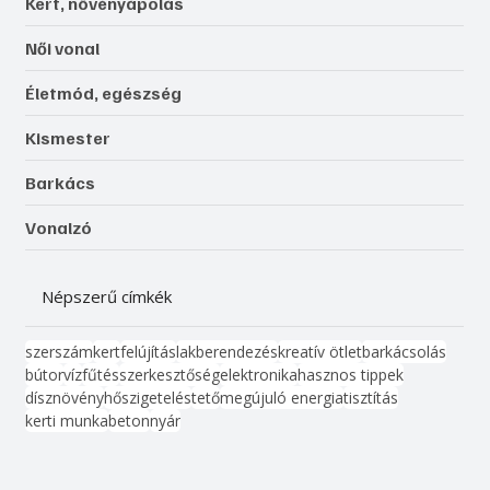
Kert, növényápolás
Női vonal
Életmód, egészség
Kismester
Barkács
Vonalzó
Népszerű címkék
szerszám
kert
felújítás
lakberendezés
kreatív ötlet
barkácsolás
bútor
víz
fűtés
szerkesztőség
elektronika
hasznos tippek
dísznövény
hőszigetelés
tető
megújuló energia
tisztítás
kerti munka
beton
nyár