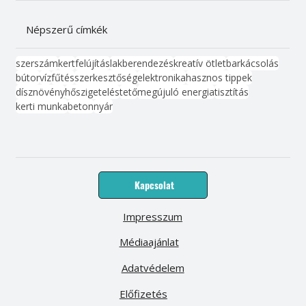
Népszerű címkék
szerszám
kert
felújítás
lakberendezés
kreatív ötlet
barkácsolás
bútor
víz
fűtés
szerkesztőség
elektronika
hasznos tippek
dísznövény
hőszigetelés
tető
megújuló energia
tisztítás
kerti munka
beton
nyár
Kapcsolat
Impresszum
Médiaajánlat
Adatvédelem
Előfizetés