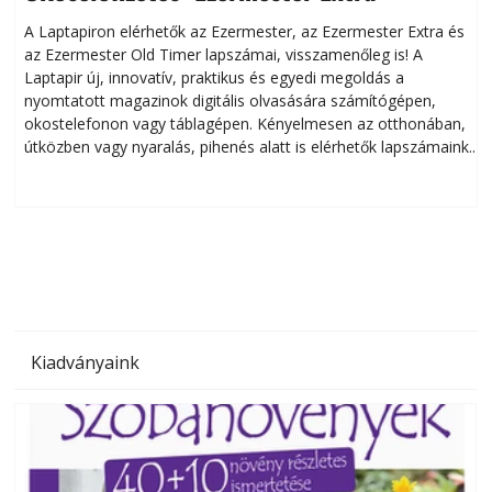
A Laptapiron elérhetők az Ezermester, az Ezermester Extra és
az Ezermester Old Timer lapszámai, visszamenőleg is! A
Laptapir új, innovatív, praktikus és egyedi megoldás a
L
nyomtatott magazinok digitális olvasására számítógépen,
okostelefonon vagy táblagépen. Kényelmesen az otthonában,
útközben vagy nyaralás, pihenés alatt is elérhetők lapszámaink.
ú
Bárhol, bármikor, akár külföldön élve vagy dolgozva is
B
olvashatók az Ezermester lapszámai. A Laptapir kényelmes
megoldás, mert: – t
Kiadványaink