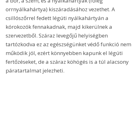
a bőr, a szem, és a nyálkahártyák (főleg 
orrnyálkahártya) kiszáradásához vezethet. A 
csillószőrrel fedett légúti nyálkahártyán a 
kórokozók fennakadnak, majd kikerülnek a 
szervezetből. Száraz levegőjű helyiségben 
tartózkodva ez az egészségünket védő funkció nem 
működik jól, ezért könnyebben kapunk el légúti 
fertőzéseket, de a száraz köhögés is a túl alacsony 
páratartalmat jelezheti.