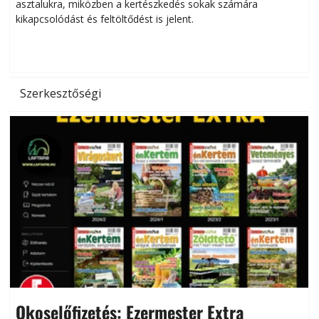
asztalukra, miközben a kertészkedés sokak számára
kikapcsolódást és feltöltődést is jelent.
é
d
Szerkesztőségi
Okoselőfizetés: Ezermester Extra