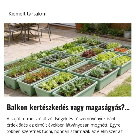
Kiemelt tartalom
Balkon kertészkedés vagy magaságyás?
Helytakarékos kertészkedés
A saját termesztésű zöldségek és fűszernövények iránti
érdeklődés az elmúlt években látványosan megnőtt. Egyre
többen szeretnék tudni, honnan származik az élelmiszer az
l