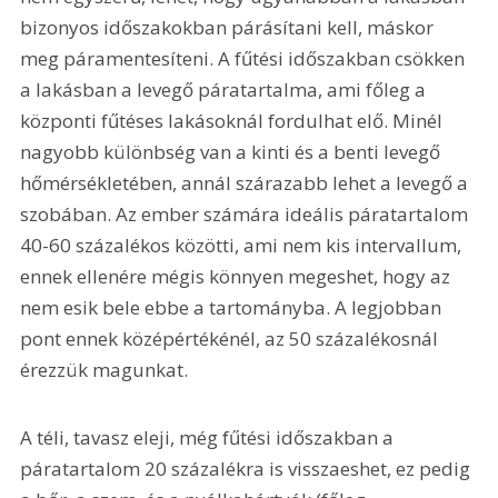
bizonyos időszakokban párásítani kell, máskor 
meg páramentesíteni. A fűtési időszakban csökken 
a lakásban a levegő páratartalma, ami főleg a 
központi fűtéses lakásoknál fordulhat elő. Minél 
nagyobb különbség van a kinti és a benti levegő 
hőmérsékletében, annál szárazabb lehet a levegő a 
szobában. Az ember számára ideális páratartalom 
40-60 százalékos közötti, ami nem kis intervallum, 
ennek ellenére mégis könnyen megeshet, hogy az 
nem esik bele ebbe a tartományba. A legjobban 
pont ennek középértékénél, az 50 százalékosnál 
érezzük magunkat.
A téli, tavasz eleji, még fűtési időszakban a 
páratartalom 20 százalékra is visszaeshet, ez pedig 