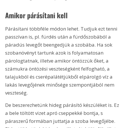
Amikor párásítani kell
Párásítani többféle módon lehet. Tudjuk ezt tenni 
passzívan is, pl. fürdés után a fürdőszobából a 
páradús levegőt beengedjük a szobába. Ha sok 
szobanövényt tartunk azok is folyamatosan 
párologtatnak, illetve amikor öntözzük őket, a 
számukra öntözési veszteségként felfogható, a 
talajukból és cserépalátétjükből elpárolgó víz a 
lakás levegőjének minősége szempontjából nem 
veszteség.
De beszerezhetünk hideg párásító készü­léket is. Ez 
a bele töltött vizet apró cseppekké bontja, s 
páraszerű formában juttatja a szoba levegőjébe. 