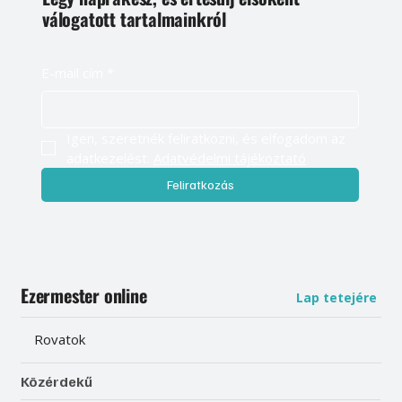
válogatott tartalmainkról
E-mail cím
*
Igen, szeretnék feliratkozni, és elfogadom az 
adatkezelést. 
Adatvédelmi tájékoztató
Feliratkozás
Ezermester online
Lap tetejére
Rovatok
Közérdekű