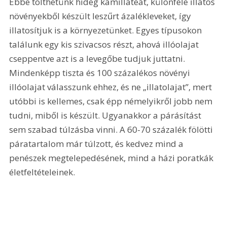
Ebbe tölthetünk hideg kamillateát, különféle illatos 
növényekből készült leszűrt ázalékleveket, így 
illatosítjuk is a környezetünket. Egyes típusokon 
találunk egy kis szivacsos részt, ahová illóolajat 
cseppentve azt is a levegőbe tudjuk juttatni. 
Mindenképp tiszta és 100 százalékos növényi 
illóolajat válasszunk ehhez, és ne „illatolajat”, mert 
utóbbi is kellemes, csak épp némelyikről jobb nem 
tudni, miből is készült. Ugyanakkor a párásítást 
sem szabad túlzásba vinni. A 60-70 százalék fölötti 
páratartalom már túlzott, és kedvez mind a 
penészek megtelepedésének, mind a házi poratkák 
életfeltételeinek.