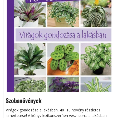
Szobanövények
Virágok gondozása a lakásban, 40+10 növény részletes
ismertetése! A könyv lexikonszerűen veszi sorra a lakásban
s