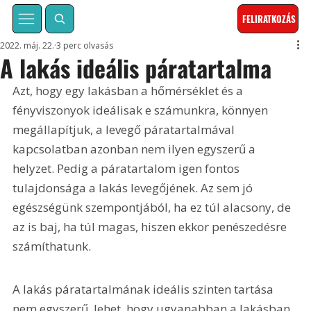
FELIRATKOZÁS
2022. máj. 22.
3 perc olvasás
A lakás ideális páratartalma
Azt, hogy egy lakásban a hőmérséklet és a 
fényviszonyok ideálisak e számunkra, könnyen 
megállapítjuk, a levegő páratartalmával 
kapcsolatban azonban nem ilyen egyszerű a 
helyzet. Pedig a páratartalom igen fontos 
tulajdonsága a lakás levegőjének. Az sem jó 
egészségünk szempontjából, ha ez túl alacsony, de 
az is baj, ha túl magas, hiszen ekkor penészedésre 
számíthatunk.
A lakás páratartalmának ideális szinten tartása 
nem egyszerű, lehet, hogy ugyanabban a lakásban 