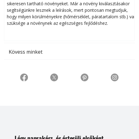
sikeresen tart­ha­tó növényeket. Már a növény kiválasztásakor
h
segítségünkre lesznek a leírások, mert pontosan megtudjuk,
k
hogy milyen körülményekre (hőmérséklet, páratartalom stb.) van
szüksége a növénynek az egészséges fejlődéshez.
t
Kövess minket
Légy naprakész, és értesülj elsőként