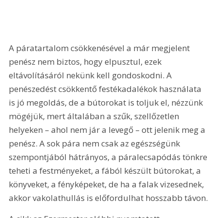
A páratartalom csökkenésével a már megjelent 
penész nem biztos, hogy elpusztul, ezek 
eltávolításáról nekünk kell gondoskodni. A 
penészedést csökkentő festékadalékok használata 
is jó megoldás, de a bútorokat is toljuk el, nézzünk 
mögéjük, mert általában a szűk, szellőzetlen 
helyeken – ahol nem jár a levegő – ott jelenik meg a 
penész. A sok pára nem csak az egészségünk 
szempontjából hátrányos, a páralecsapódás tönkre 
teheti a festményeket, a fából készült bútorokat, a 
könyveket, a fényképeket, de ha a falak vizesednek, 
akkor vakolathullás is előfordulhat hosszabb távon.