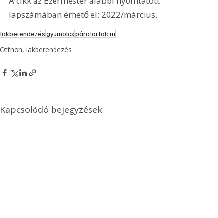
A cikk az Ezermester alábbi nyomtatott 
lapszámában érhető el: 2022/március.
lakberendezés
gyümölcs
páratartalom
Otthon, lakberendezés
Kapcsolódó bejegyzések