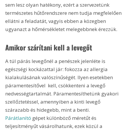
sem lesz olyan hatékony, ezért a szervezetünk 
természetes hűtőrendszere nem tudja megfelelően 
ellátni a feladatát, vagyis ebben a közegben 
ugyanazt a hőmérsékletet melegebbnek érezzük.
Amikor szárítani kell a levegőt
A túl párás levegőnél a penészek jelenléte is 
egészségi kockázattal jár: fokozza az allergia 
kialakulásának valószínűségét. Ilyen esetekben 
páramentesítővel  kell, csökkenteni a levegő 
nedvességtartalmát. Páramentesíthetünk gyakori 
szellőztetéssel, amennyiben a kinti levegő 
szárazabb és hidegebb, mint a benti. 
Párátlanító
 gépet különböző méretűt és 
teljesítményűt vásárolhatunk, ezek közül a 