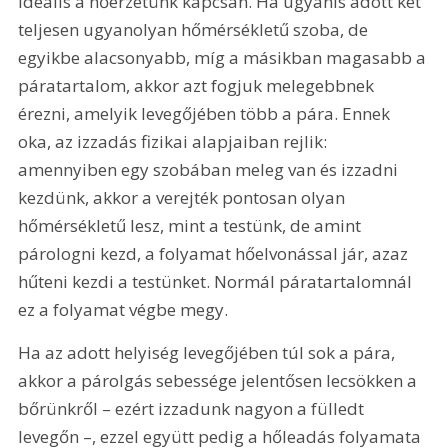
ideális a hőérzetünk kapcsán. Ha ugyanis adott két 
teljesen ugyanolyan hőmérsékletű szoba, de 
egyikbe alacsonyabb, míg a másikban magasabb a 
páratartalom, akkor azt fogjuk melegebbnek 
érezni, amelyik levegőjében több a pára. Ennek 
oka, az izzadás fizikai alapjaiban rejlik: 
amennyiben egy szobában meleg van és izzadni 
kezdünk, akkor a verejték pontosan olyan 
hőmérsékletű lesz, mint a testünk, de amint 
párologni kezd, a folyamat hőelvonással jár, azaz 
hűteni kezdi a testünket. Normál páratartalomnál 
ez a folyamat végbe megy.
Ha az adott helyiség levegőjében túl sok a pára, 
akkor a párolgás sebessége jelentősen lecsökken a 
bőrünkről – ezért izzadunk nagyon a fülledt 
levegőn –, ezzel együtt pedig a hőleadás folyamata 