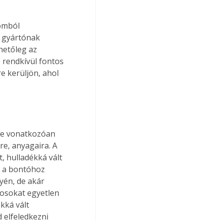
omból 
 gyártónak 
hetőleg az 
 rendkívül fontos 
e kerüljön, ahol 
re vonatkozóan 
re, anyagaira. A 
 hulladékká vált 
t a bontóhoz 
yén, de akár 
nosokat egyetlen 
kká vált 
elfeledkezni 