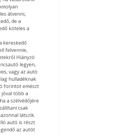
komolyan 
es átvenni, 
edő, de a 
edő köteles a 
a kereskedő 
ll felvennie, 
letekről Hiányzó 
ncsautó legyen, 
es, vagy az autó 
ilag hulladéknak 
ió forintot emészt 
 jóval több a 
 ha a szélvédőjére 
állítani csak 
azonnal látszik. 
ó autó is részt 
egendő az autót 