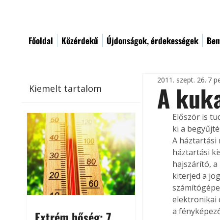
Főoldal
Közérdekű
Újdonságok, érdekességek
Bem
2011. szept. 26.
7 p
A kuka
Kiemelt tartalom
Először is t
ki a begyűjt
A háztartási
háztartási k
hajszárító, a
kiterjed a j
számítógépek
elektronikai 
a fényképező
Extrém hőség: 7