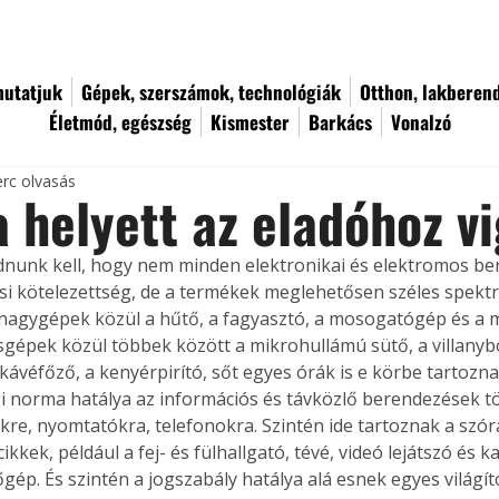
utatjuk
Gépek, szerszámok, technológiák
Otthon, lakberen
Életmód, egészség
Kismester
Barkács
Vonalzó
erc olvasás
 helyett az eladóhoz v
udnunk kell, hogy nem minden elektronikai és elektromos be
ési kötelezettség, de a termékek meglehetősen széles spektr
 nagygépek közül a hűtő, a fagyasztó, a mosogatógép és a 
isgépek közül többek között a mikrohullámú sütő, a villanyb
 kávéfőző, a kenyérpirító, sőt egyes órák is e körbe tartozn
ogi norma hatálya az információs és távközlő berendezések t
re, nyomtatókra, telefonokra. Szintén ide tartoznak a szór
cikkek, például a fej- és fülhallgató, tévé, videó lejátszó és 
gép. És szintén a jogszabály hatálya alá esnek egyes világít