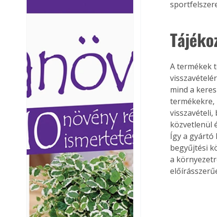
sportfelszer
Ezermester lapszámai. A
Ezermester lapszámai
Laptapir kényelmes megoldás,
Laptapir kényelmes 
mert: – t
mert: – t
Tájékoz
A termékek t
visszavételé
mind a keres
termékekre, 
visszavételi,
közvetlenül é
Így a gyártó 
begyűjtési k
a környezetr
előírásszerűe