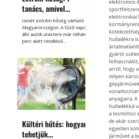
elektromos é
tanács, amivel
sportfelszere
megóvhatjuk
elektronikai 
Ismét extrém hőség várható
kormányrende
autónkat a nyári
Magyarországon. A tűző napon
kötelezettsé
álló autók utastere már néhány
károktól
hulladékra is
perc alatt rendkívül
ártalmatlanít
felmelegszik, és rövid időn belül
gyártó széles
akár a 60-70 °C-ot is
felhasználót,
megközelítheti. Ez nemcsak a
beszállást teszi kellemetlenné,
arról, hogy 
hanem az autó állapotára és a
milyen káros
benne hagyott tárgyakra is
gépjárművek 
káros hatással lehet. Néhány
vonatkozóan 
egyszerű óvintézkedéssel
anyagaira. A
azonban jelentősen
hulladékká v
csökkenthetjük a hőség káros
a bontóhoz e
hatásait.
de akár szer
Kültéri hűtés: hogyan
egyetlen köt
tehetjük
járművet a b