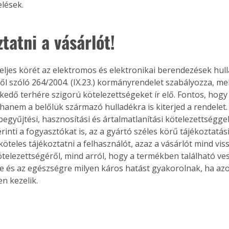
elések.
. A
megoldás,
tatni a vásárlót!
eljes körét az elektromos és elektronikai berendezések hul
ről szóló 264/2004. (IX.23.) kormányrendelet szabályozza, mel
kedő terhére szigorú kötelezettségeket ír elő. Fontos, hogy
hanem a belőlük származó hulladékra is kiterjed a rendelet.
 begyűjtési, hasznosítási és ártalmatlanítási kötelezettséggel
rinti a fogyasztókat is, az a gyártó széles körű tájékoztatás
köteles tájékoztatni a felhasználót, azaz a vásárlót mind viss
ötelezettségéről, mind arról, hogy a termékben található ve
e és az egészségre milyen káros hatást gyakorolnak, ha az
n kezelik.