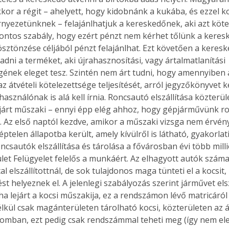
kkor a régit – ahelyett, hogy kidobnánk a kukába, és ezzel 
nyezetünknek – felajánlhatjuk a kereskedőnek, aki azt kötel
Fontos szabály, hogy ezért pénzt nem kérhet tőlünk a keresk
ösztönzése céljából pénzt felajánlhat. Ezt követően a keresk
dni a terméket, aki újrahasznosítási, vagy ártalmatlanítási 
gének eleget tesz. Szintén nem árt tudni, hogy amennyiben 
 átvételi kötelezettsége teljesítését, arról jegyzőkönyvet ke
használónak is alá kell írnia. Roncsautó elszállítása közterü
járt műszaki – ennyi épp elég ahhoz, hogy gépjárművünk ro
. Az első naptól kezdve, amikor a műszaki vizsga nem érvény
telen állapotba került, amely kívülről is látható, gyakorlat
ncsautók elszállítása és tárolása a fővárosban évi több mill
ület Felügyelet felelős a munkáért. Az elhagyott autók száma
tal elszállítottnál, de sok tulajdonos maga tünteti el a kocsit,
st helyeznek el. A jelenlegi szabályozás szerint járművet elsz
ha lejárt a kocsi műszakija, ez a rendszámon lévő matricáról 
kül csak magánterületen tárolható kocsi, közterületen az áll
lomban, ezt pedig csak rendszámmal teheti meg (így nem el