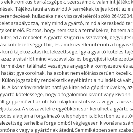
s elektronikus barkácsgépek, szerszámok, valamint játékok
lések. Tájékoztatni a vásárlót! A termékek teljes körét az e
berendezések hulladékainak visszavételéről szóló 264/2004. (
let szabályozza, mely mind a gyártó, mind a kereskedő ter
geket ír elő. Fontos, hogy nem csak a termékekre, hanem a 
 kiterjed a rendelet. A gyártó szigorú visszavételi, begyűjtési
ási kötelezettséggel bír, és ami közvetlenül érinti a fogyaszt
 körű tájékoztatási kötelezettsége. Így a gyártó köteles tájé
 azaz a vásárlót mind visszaváltási és begyűjtési kötelezetts
a termékben található veszélyes anyagok a környezetre és a
 hatást gyakorolnak, ha azokat nem előírásszerűen kezelik. 
Külön jogszabály rendelkezik egyébiránt a hulladékká vált
is. A kormányrendelet hatálya kiterjed a gépjárművekre, azo
 gyártó kötelessége, hogy a fogalomból kivont vagy kivonni
ált gépjárművet az utolsó tulajdonostól visszavegye, a vissz
ljuttassa. A visszavételre egyébként sor kerülhet a gyártó sa
ződés alapján a forgalmazó telephelyén is. E körben az aut
elezettség terheli: a forgalomból véglegesen kivonásra szánt
ontónak vagy a gyártónak átadni. Semmiképpen sem szabad 