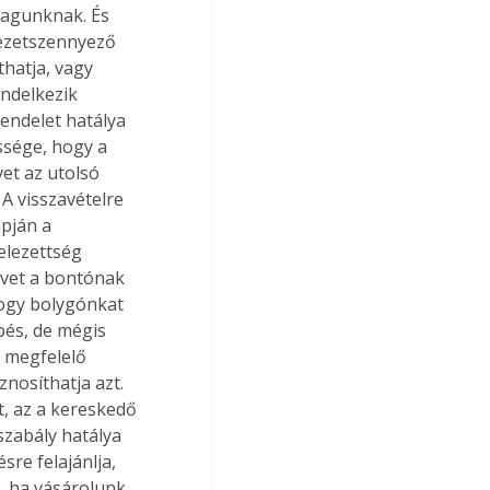
magunknak. És 
yezetszennyező 
thatja, vagy 
ndelkezik 
endelet hatálya 
ssége, hogy a 
et az utolsó 
A visszavételre 
pján a 
elezettség 
űvet a bontónak 
ogy bolygónkat 
pés, de mégis 
 megfelelő 
znosíthatja azt. 
t, az a kereskedő 
szabály hatálya 
sre felajánlja, 
, ha vásárolunk 