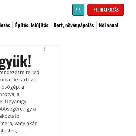
FELIRATKOZÁS
dezés
Építés, felújítás
Kert, növényápolás
Női vonal
igyük!
rendezésre terjed 
uma ide tartozik. 
mosógép, a 
orotva, a 
ak. Ugyanígy 
öbbségére, így a 
akoztató 
kamera, vagy akár 
ótestek, 