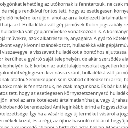
bolygónkat lehetőleg az utókornak is fenntartsuk, ne csak 
s, de mégis rendkívül fontos tett, hogy az esetlegesen körn
elelő helyére kerüljön, ahol az arra kötelezett ártalmatlaní
thatja azt. Hulladékká vált gépjárművek Külön jogszabály re
 hulladékká vált gépjárművekre vonatkozóan is. A kormányr
épjárművekre, azok alkatrészeire, anyagaira. A gyártó kötele
ivont vagy kivonni szándékozott, hulladékká vált gépjárműv
 visszavegye, a visszavett hulladékot a bontóhoz eljuttassa. 
r kerülhet a gyártó saját telephelyén, de akár szerződés ala
elephelyén is. E körben az autótulajdonosokat egyetlen köt
orgalomból véglegesen kivonásra szánt, hulladékká vált járm
ónak átadni. Semmiképpen sem szabad elfeledkezni arról, h
 utókornak is fenntartsuk, ne csak magunknak. És bár kis lé
ntos tett, hogy az esetlegesen környezetszennyező hulladék
jön, ahol az arra kötelezett ártalmatlaníthatja, vagy újrahas
a kidobandó berendezést! Ami leginkább érinti a fogyasztóka
telezettsége. Így ha a vásárló egy új terméket vásárol a jog
ermékek közül, és a régi, az újhoz hasonló célú árut begyűjté
teles a kereskedő átvenni a birtokba adás helyén. Magyarán