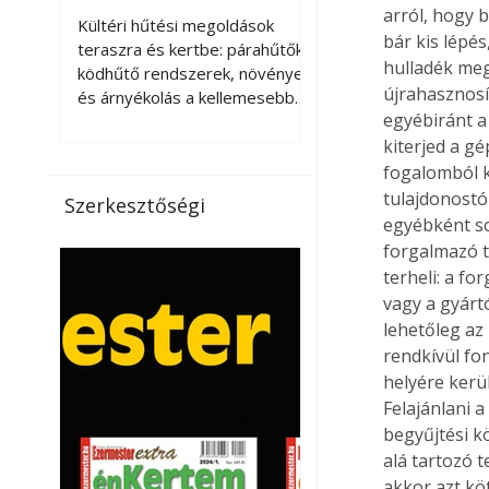
kellemesebbé a
arról, hogy 
Kültéri hűtési megoldások
bár kis lépé
teraszt és a kertet?
teraszra és kertbe: párahűtők,
hulladék megf
ködhűtő rendszerek, növények
újrahasznosí
és árnyékolás a kellemesebb
egyébiránt a
nyári mikroklímáért. A kültéri
hűtés kérdése az utóbbi
kiterjed a g
években egyre nagyobb
fogalomból k
jelentőséget kapott, ahogy a
tulajdonostól
Szerkesztőségi
nyári hőhullámok gyakoribbá és
egyébként so
intenzívebbé váltak. Míg
forgalmazó t
korábban elsősorban a beltéri
terheli: a f
klímaberendezések jelentették
vagy a gyárt
a megoldást a meleg ellen, ma
lehetőleg az
már egyre többen keresnek
rendkívül fo
olyan kültéri hűtési
helyére kerül
lehetőségeket is, amelyek a
Felajánlani 
teraszok, erkélyek, kertek vagy
vendégl
begyűjtési kö
alá tartozó t
akkor azt kö