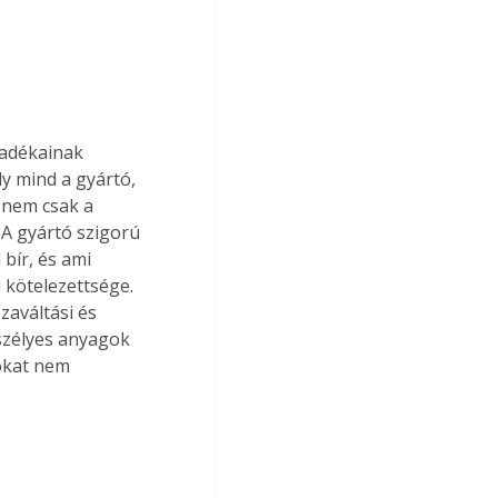
ladékainak 
y mind a gyártó, 
 nem csak a 
 A gyártó szigorú 
 bír, és ami 
i kötelezettsége. 
zaváltási és 
szélyes anyagok 
okat nem 