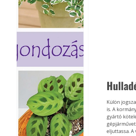
Hullad
Külön jogsza
is. A kormán
gyártó kötel
gépjárművet 
eljuttassa. A