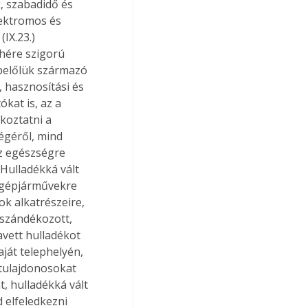
, szabadidő és 
lektromos és 
IX.23.) 
hére szigorú 
belőlük származó 
, hasznosítási és 
ókat is, az a 
koztatni a 
égéről, mind 
z egészségre 
Hulladékká vált 
 gépjárművekre 
k alkatrészeire, 
 szándékozott, 
avett hulladékot 
ját telephelyén, 
ótulajdonosokat 
, hulladékká vált 
elfeledkezni 