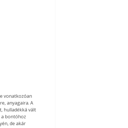
re vonatkozóan 
re, anyagaira. A 
 hulladékká vált 
t a bontóhoz 
yén, de akár 