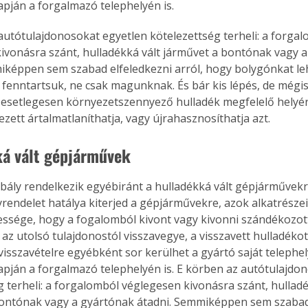
apján a forgalmazó telephelyén is.
autótulajdonosokat egyetlen kötelezettség terheli: a forgal
ivonásra szánt, hulladékká vált járművet a bontónak vagy a
iképpen sem szabad elfeledkezni arról, hogy bolygónkat le
 fenntartsuk, ne csak magunknak. És bár kis lépés, de mégis
z esetlegesen környezetszennyező hulladék megfelelő helyér
ezett ártalmatlaníthatja, vagy újrahasznosíthatja azt.
á vált gépjárművek
bály rendelkezik egyébiránt a hulladékká vált gépjárművek
yrendelet hatálya kiterjed a gépjárművekre, azok alkatrészei
essége, hogy a fogalomból kivont vagy kivonni szándékozott,
az utolsó tulajdonostól visszavegye, a visszavett hulladéko
 visszavételre egyébként sor kerülhet a gyártó saját telephel
apján a forgalmazó telephelyén is. E körben az autótulajdo
ertben,
Gyógyító növények: a
g terheli: a forgalomból véglegesen kivonásra szánt, hulladé
sban
természet kincsei az
ontónak vagy a gyártónak átadni. Semmiképpen sem szabad 