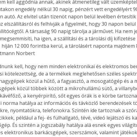
Nem kell aggódnia annak, akinek átmenetileg vált üzemképtel
takon engedély nélkül 30 napig, pénzért vett engedélyért 9
autó. Az elvitel után tizenöt napon belül levélben értesítik 
z elszállításról és felhívják a figyelmét, hogy 30 napon belül
Együtt jobban megéri!
állítócégtől. A társaság 90 napig tárolja a járművet. Ha nem j
Bővebb információ itt!
megsemmisíti, ha igen, a szállítási és a tárolási díj kifizetése
k az
Együtt jobban megéri! A
is híján 12 000 forintba kerül, a tárolásért naponta majdnem 
mester
könyvek tetszőleges
Eitmann Norbert
er Old
párosítással kedvezményes
áron, 0 Ft postaköltséggel
udnunk kell, hogy nem minden elektronikai és elektromos be
ptapir új,
megrendelhetők!
ési kötelezettség, de a termékek meglehetősen széles spektr
és egyedi
 nagygépek közül a hűtő, a fagyasztó, a mosogatógép és a 
tt
isgépek közül többek között a mikrohullámú sütő, a villanyb
lvasására
 kávéfőző, a kenyérpirító, sőt egyes órák is e körbe tartozn
elefonon
ogi norma hatálya az információs és távközlő berendezések t
nyelmesen
ben vagy
re, nyomtatókra, telefonokra. Szintén ide tartoznak a szór
t is
cikkek, például a fej- és fülhallgató, tévé, videó lejátszó és 
. Bárhol,
gép. És szintén a jogszabály hatálya alá esnek egyes világít
ön élve
s elektronikus barkácsgépek, szerszámok, valamint játékok
ashatók az