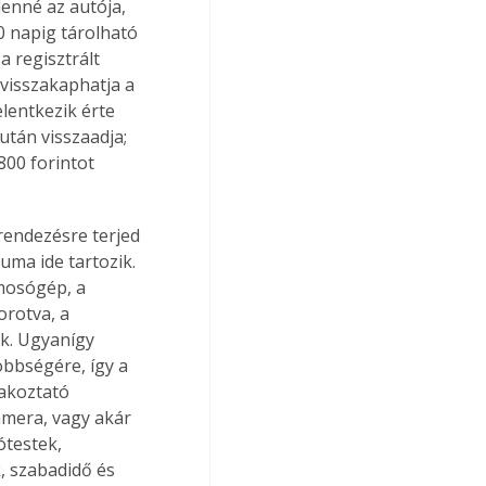
enné az autója, 
0 napig tárolható 
a regisztrált 
 visszakaphatja a 
elentkezik érte 
 után visszaadja; 
800 forintot 
rendezésre terjed 
uma ide tartozik. 
mosógép, a 
orotva, a 
ak. Ugyanígy 
öbbségére, így a 
akoztató 
kamera, vagy akár 
ótestek, 
, szabadidő és 