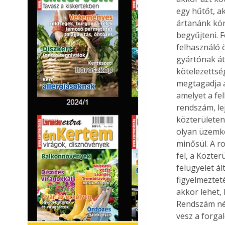
egy hűtőt, a
ártanánk kör
begyűjteni. 
felhasználó 
gyártónak áta
kötelezettsé
megtagadja az
amelyet a fel
rendszám, le
közterületen
olyan üzemkép
minősül. A ro
fel, a Közter
felügyelet ál
figyelmezteté
akkor lehet, 
Rendszám nél
vesz a forga