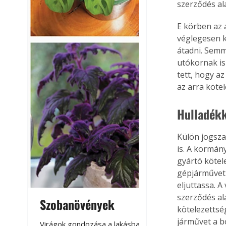
szerződés al
E körben az 
véglegesen k
átadni. Semm
utókornak is
tett, hogy a
az arra kötel
Hulladékk
Külön jogsza
is. A kormán
gyártó kötel
gépjárművet 
eljuttassa. A
szerződés al
Szobanövények
Virágoskert: k
kötelezettsé
teraszon, laká
járművet a b
Virágok gondozása a lakásban,