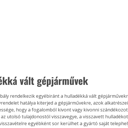
ékká vált gépjárművek
bály rendelkezik egyébiránt a hulladékká vált gépjárművek
yrendelet hatálya kiterjed a gépjárművekre, azok alkatrészei
essége, hogy a fogalomból kivont vagy kivonni szándékozott,
az utolsó tulajdonostól visszavegye, a visszavett hulladéko
 visszavételre egyébként sor kerülhet a gyártó saját telephel