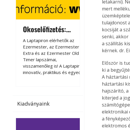
letakarni). 
mert melléku
üzemképtelen 
tulajdonost a
Okoselőfizetés:
Okoselőfizetés
kocsiját a sz
Ezermester Extra
senki, akkor 
A Laptapiron elérhetők az
A Laptapiron elérhető
a szállítás k
Ezermester, az Ezermester
Ezermester, az Ezer
kérnek. dr. 
Extra és az Ezermester Old
Extra és az Ezermest
Timer lapszámai,
Timer lapszámai,
Először is t
visszamenőleg is! A Laptapir új,
visszamenőleg is! A La
ki a begyűjt
innovatív, praktikus és egyedi
innovatív, praktikus 
A háztartási
megoldás a nyomtatott
megoldás a nyomtato
háztartási k
magazinok digitális olvasására
magazinok digitális o
hajszárító, a
számítógépen, okostelefonon
számítógépen, okost
kiterjed a j
vagy táblagépen. Kényelmesen
vagy táblagépen. Ké
Kiadványaink
az otthonában, útközben vagy
az otthonában, útköz
számítógépek
nyaralás, pihenés alatt is
nyaralás, pihenés alat
elektronikai 
elérhetők lapszámaink. Bárhol,
elérhetők lapszámaink
a fényképező
bármikor, akár külföldön élve
bármikor, akár külföld
elektromos é
vagy dolgozva is olvashatók az
vagy dolgozva is olv