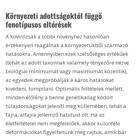
Környezeti adottságoktól függő 
fenotípusos eltérések
A kövirózsák a többi növényhez hasonlóan 
érzékenyen reagálnak a környezetükből származó 
hatásokra. Amennyiben ezek szélsőséges értékűek 
(tehát az adott taxonnak valamely tényezőre nézve 
biológiai minimumát vagy maximumát közelítik), 
az egyedek megpróbálják e káros hatásokat 
kivédeni, tompítani. Optimális feltételek mellett, 
minden élőlény a benne genetikailag kódolt 
tulajdonságokat jeleníti meg küllemében, tehát a 
fajra, alfajra jellemző habitust ölt. Ha az 
életfeltételei nem megfelelőek, akkor különféle 
deformációkat figyelhetünk meg rajtuk, amik bár 