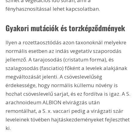
színét a vegetációs idő során, ami a 
fényhasznosítással lehet kapcsolatban.
Gyakori mutációk és torzképződmények
Ilyen a rozettaosztódás azon taxonoknál melyekre 
normális esetben az indás vegetatív szaporodás 
jellemző. A tarajosodás (cristatum forma), és 
szalagosodás (fasciatio) főként a levelek alakjának 
megváltozását jelenti. A csöveslevelűség 
érdekessége, hogy normális küllemu növény is 
hozhat csöveslevelű sarjat, és ez fordítva is igaz. A S. 
arachnoideum ALBION elvirágzás után 
remontálhat, a S. x. vaccari pedig a virágzati szár 
leveleinek tövében hajtáskezdeményeket fejleszthet 
ki.