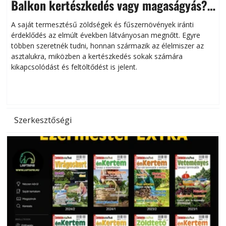
Balkon kertészkedés vagy magaságyás?
Helytakarékos kertészkedés
A saját termesztésű zöldségek és fűszernövények iránti
érdeklődés az elmúlt években látványosan megnőtt. Egyre
többen szeretnék tudni, honnan származik az élelmiszer az
l
asztalukra, miközben a kertészkedés sokak számára
kikapcsolódást és feltöltődést is jelent.
é
d
Szerkesztőségi