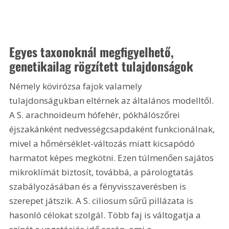
Egyes taxonoknál megfigyelhető, 
genetikailag rögzített tulajdonságok
Némely kövirózsa fajok valamely 
tulajdonságukban eltérnek az általános modelltől. 
A S. arachnoideum hófehér, pókhálószőrei 
éjszakánként nedvességcsapdaként funkcionálnak, 
mivel a hőmérséklet-változás miatt kicsapódó 
harmatot képes megkötni. Ezen túlmenően sajátos 
mikroklímát biztosít, továbbá, a párologtatás 
szabályozásában és a fényvisszaverésben is 
szerepet játszik. A S. ciliosum sűrű pillázata is 
hasonló célokat szolgál. Több faj is váltogatja a 