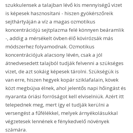
szukkulensek a talajban lévő kis mennyiségű vizet 
is képesek hasznosítani - hiszen gyökérszőreik 
sejthártyáján a víz a magas ozmotikus 
koncentrációjú sejtplazma felé könnyen beáramlik 
-, addig a mérsékelt övben élő kövirózsák más 
módszerhez folyamodnak. Ozmotikus 
koncentrációjuk alacsony lévén, csak a jól 
átnedvesedett talajból tudják felvenni a szükséges 
vizet, de azt sokáig képesek tárolni. Szükségük is 
van erre, hiszen hegyek kopár sziklafalain, kövek 
közt megbújva élnek, ahol jelentős napi hőingást és 
nyaranta óriási forróságot kell elviselniük. Azért itt 
telepednek meg, mert így el tudják kerülni a 
versengést a fűfélékkel, melyek árnyékolásukkal 
végzetesek lennének e fénykedvelő növények 
számára.