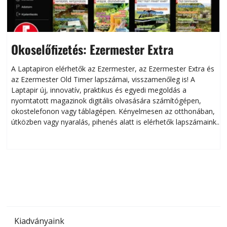
Okoselőfizetés: Ezermester Extra
A Laptapiron elérhetők az Ezermester, az Ezermester Extra és
az Ezermester Old Timer lapszámai, visszamenőleg is! A
Laptapir új, innovatív, praktikus és egyedi megoldás a
L
nyomtatott magazinok digitális olvasására számítógépen,
okostelefonon vagy táblagépen. Kényelmesen az otthonában,
útközben vagy nyaralás, pihenés alatt is elérhetők lapszámaink.
ú
Bárhol, bármikor, akár külföldön élve vagy dolgozva is
B
olvashatók az Ezermester lapszámai. A Laptapir kényelmes
megoldás, mert: – t
Kiadványaink