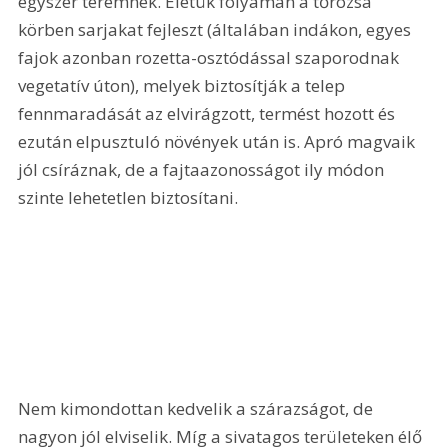
egyszer teremnek. Életük folyamán a tőrózsa 
körben sarjakat fejleszt (általában indákon, egyes 
fajok azonban rozetta-osztódással szaporodnak 
vegetatív úton), melyek biztosítják a telep 
fennmaradását az elvirágzott, termést hozott és 
ezután elpusztuló növények után is. Apró magvaik 
jól csíráznak, de a fajtaazonosságot ily módon 
szinte lehetetlen biztosítani.
Nem kimondottan kedvelik a szárazságot, de 
nagyon jól elviselik. Míg a sivatagos területeken élő 