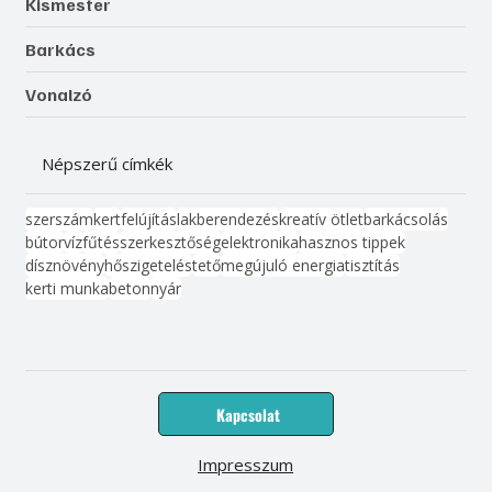
Kismester
Barkács
Vonalzó
Népszerű címkék
szerszám
kert
felújítás
lakberendezés
kreatív ötlet
barkácsolás
bútor
víz
fűtés
szerkesztőség
elektronika
hasznos tippek
dísznövény
hőszigetelés
tető
megújuló energia
tisztítás
kerti munka
beton
nyár
Kapcsolat
Impresszum