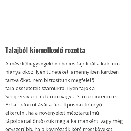
Talajból kiemelkedő rozetta
A mészkőhegységekben honos fajoknál a kalcium 
hiánya okoz ilyen tüneteket, amennyiben kertben 
tartva őket, nem biztosítunk megfelelő 
talajösszetételt számukra. Ilyen fajok a 
Sempervivum tectorum vagy a S. marmoreum is. 
Ezt a deformitását a fenotípusnak könnyű 
elkerülni, ha a növényeket mésztartalmú 
tápoldattal öntözzük meg alkalmanként, vagy még 
egyszerűbb, ha a kövirózsák köré mészköveket 