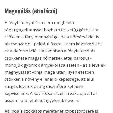
Megnyúlás (etioláció)
A fényhiánnyal és a nem megfelelő 
tápanyagellátással hozható összefüggésbe. Ha 
csökken a fény mennyisége, de a hőmérséklet is 
alacsonyabb - például ősszel - nem következik be 
ez a deformáció. Ha azonban a fényintenzitás 
csökkenése magas hőmérséklettel párosul - 
mondjuk gyomok árnyékolása esetén - az a levelek 
megnyúlását vonja maga után. Ilyen esetben 
csökken a növény ellenálló képessége, az alul 
sárgás levelek pedig díszítőértéket nem 
képviselnek. A kövirózsa ezzel a reakciójával az 
asszimiláló felületét igyekszik növelni.
Az inda a szokásos méretének többszörösére is 