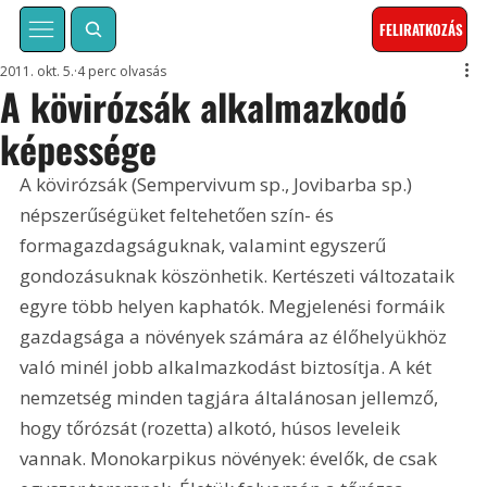
FELIRATKOZÁS
2011. okt. 5.
4 perc olvasás
A kövirózsák alkalmazkodó
képessége
A kövirózsák (Sempervivum sp., Jovibarba sp.) 
népszerűségüket feltehetően szín- és 
formagazdagságuknak, valamint egyszerű 
gondozásuknak köszönhetik. Kertészeti változataik 
egyre több helyen kaphatók. Megjelenési formáik 
gazdagsága a növények számára az élőhelyükhöz 
való minél jobb alkalmazkodást biztosítja. A két 
nemzetség minden tagjára általánosan jellemző, 
hogy tőrózsát (rozetta) alkotó, húsos leveleik 
vannak. Monokarpikus növények: évelők, de csak 