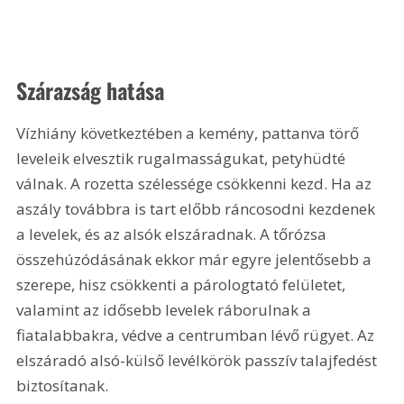
Szárazság hatása
Vízhiány következtében a kemény, pattanva törő 
leveleik elvesztik rugalmasságukat, petyhüdté 
válnak. A rozetta szélessége csökkenni kezd. Ha az 
aszály továbbra is tart előbb ráncosodni kezdenek 
a levelek, és az alsók elszáradnak. A tőrózsa 
összehúzódásának ekkor már egyre jelentősebb a 
szerepe, hisz csökkenti a párologtató felületet, 
valamint az idősebb levelek ráborulnak a 
fiatalabbakra, védve a centrumban lévő rügyet. Az 
elszáradó alsó-külső levélkörök passzív talajfedést 
biztosítanak.