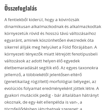
Összefoglalás
A fentiekből kiderül, hogy a kövirózsák 
dinamikusan alkalmazkodnak és alkalmazkodtak 
környezetük rövid és hosszú távú változásaihoz 
egyaránt, aminek köszönhetően évezredek óta 
sikerrel állják meg helyüket a Föld flórájában. A 
környezeti tényezők miatt létrejött fenotípusbeli 
változások az adott helyen élő egyedek 
életbemaradását segítik elő. Az egyes taxonokra 
jellemző, a többiekétől jelentősen eltérő 
(genetikailag rögzített) morfológiai bélyegei, az 
evolúciós folyamat eredményeként jöttek létre. A 
gyakori mutációk pedig - bár általában hátrányt 
okoznak, de egy-két ellenpélda is van-, a 
törzsfejlődésben játszhatnak szerepet: a 