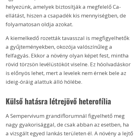
helyezünk, amelyek biztosítják a megfelelő Ca-
ellátást, hiszen a csapadék kis mennyiségben, de 
folyamatosan oldja azokat.
A kiemelkedő rozetták tavasszal is megfigyelhetők 
a gyűjteményekben, okozója valószínűleg a 
felfagyás. Ekkor a növény olyan képet fest, mintha 
rövid törzsön levélüstököt viselne. Ez hóolvadáskor 
is előnyös lehet, mert a levelek nem érnek bele az 
ideig-óráig alattuk álló hólébe.
Külső hatásra létrejövő heterofília
A Sempervivum grandiflorumnál figyelhető meg 
nagy gyakorisággal, de csak abban az esetben, ha 
a vizsgált egyed lankás területen él. A növény a lejtő 