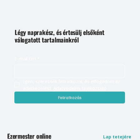
Légy naprakész, és értesülj elsőként
válogatott tartalmainkról
E-mail cím
*
Igen, szeretnék feliratkozni, és elfogadom az 
adatkezelést. 
Adatvédelmi tájékoztató
Feliratkozás
Ezermester online
Lap tetejére