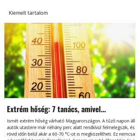
Kiemelt tartalom
Extrém hőség: 7 tanács, amivel
megóvhatjuk autónkat a nyári károktól
Ismét extrém hőség várható Magyarországon. A tűző napon álló
autók utastere már néhány perc alatt rendkívül felmelegszik, és
rövid időn belül akár a 60-70 °C-ot is megközelítheti. Ez nemcsak
n