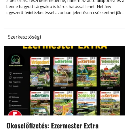
a beszállást teszi kellemetlenné, hanem az autó állapotára és a
benne hagyott tárgyakra is káros hatással lehet. Néhány
egyszerű óvintézkedéssel azonban jelentősen csökkenthetjük a
hőség káros hatásait.
l
Szerkesztőségi
Okoselőfizetés: Ezermester Extra