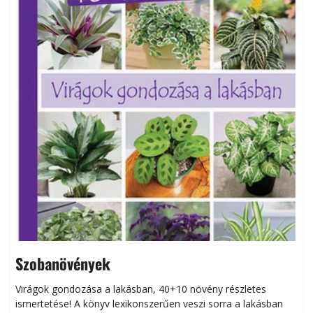
Szobanövények
Virágok gondozása a lakásban, 40+10 növény részletes
ismertetése! A könyv lexikonszerűen veszi sorra a lakásban
s