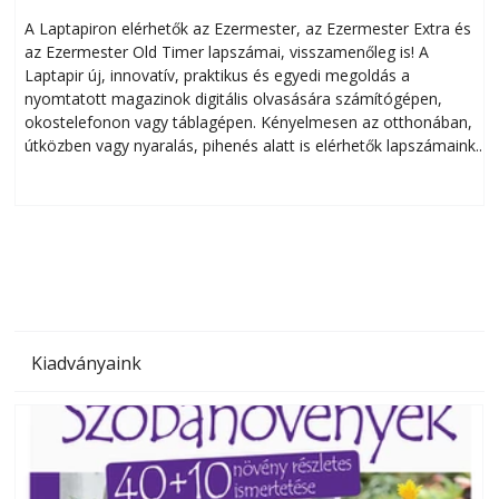
A Laptapiron elérhetők az Ezermester, az Ezermester Extra és
az Ezermester Old Timer lapszámai, visszamenőleg is! A
Laptapir új, innovatív, praktikus és egyedi megoldás a
L
nyomtatott magazinok digitális olvasására számítógépen,
okostelefonon vagy táblagépen. Kényelmesen az otthonában,
útközben vagy nyaralás, pihenés alatt is elérhetők lapszámaink.
ú
Bárhol, bármikor, akár külföldön élve vagy dolgozva is
B
olvashatók az Ezermester lapszámai. A Laptapir kényelmes
megoldás, mert: – t
Kiadványaink