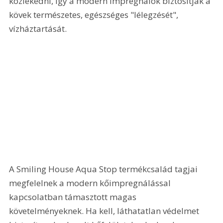
közlekedni, így a modern impregnálók biztosítják a 
kövek természetes, egészséges "lélegzését", 
vízháztartását. 
A Smiling House Aqua Stop termékcsalád tagjai 
megfelelnek a modern kőimpregnálással 
kapcsolatban támasztott magas 
követelményeknek. Ha kell, láthatatlan védelmet 