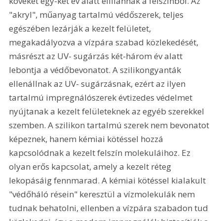
köveket egy-két év alatt elillannak a felszínből. Az 
"akryl", műanyag tartalmú védőszerek, teljes 
egészében lezárják a kezelt felületet, 
megakadályozva a vízpára szabad közlekedését, 
másrészt az UV- sugárzás két-három év alatt 
lebontja a védőbevonatot. A szilikongyanták 
ellenállnak az UV- sugárzásnak, ezért az ilyen 
tartalmú impregnálószerek évtizedes védelmet 
nyújtanak a kezelt felületeknek az egyéb szerekkel 
szemben. A szilikon tartalmú szerek nem bevonatot 
képeznek, hanem kémiai kötéssel hozzá 
kapcsolódnak a kezelt felszín molekuláihoz. Ez 
olyan erős kapcsolat, amely a kezelt réteg 
lekopásáig fennmarad. A kémiai kötéssel kialakult 
"védőháló résein" keresztül a vízmolekulák nem 
tudnak behatolni, ellenben a vízpára szabadon tud 