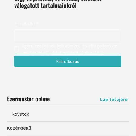
válogatott tartalmainkról
E-mail cím
*
Igen, szeretnék feliratkozni, és elfogadom az 
adatkezelést. 
Adatvédelmi tájékoztató
Feliratkozás
Ezermester online
Lap tetejére
Rovatok
Közérdekű