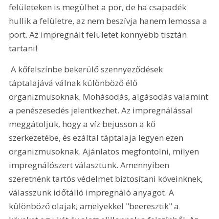
felületeken is megülhet a por, de ha csapadék 
hullik a felületre, az nem beszívja hanem lemossa a 
port. Az impregnált felületet könnyebb tisztán 
tartani!
 A kőfelszínbe bekerülő szennyeződések 
táptalajává válnak különböző élő 
organizmusoknak. Mohásodás, algásodás valamint 
a penészesedés jelentkezhet. Az impregnálással 
meggátoljuk, hogy a víz bejusson a kő 
szerkezetébe, és ezáltal táptalaja legyen ezen 
organizmusoknak. Ajánlatos megfontolni, milyen 
impregnálószert választunk. Amennyiben 
szeretnénk tartós védelmet biztosítani köveinknek, 
válasszunk időtálló impregnáló anyagot. A 
különböző olajak, amelyekkel "beeresztik" a 