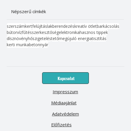
Népszerű címkék
szerszám
kert
felújítás
lakberendezés
kreatív ötlet
barkácsolás
bútor
víz
fűtés
szerkesztőség
elektronika
hasznos tippek
dísznövény
hőszigetelés
tető
megújuló energia
tisztítás
kerti munka
beton
nyár
Kapcsolat
Impresszum
Médiaajánlat
Adatvédelem
Előfizetés