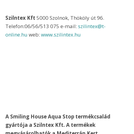
Szilntex Kft
 5000 Szolnok, Thököly út 96. 
Telefon:06/56/513 075 e-mail: 
szilintex@t-
online.hu
 web: 
www.szilintex.hu
A Smiling House Aqua Stop termékcsalád 
gyártója a Szilntex Kft. A termékek 
megvásárolhatók a Mediterrán Kert 