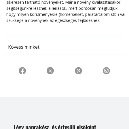
sikeresen tart­ha­tó növényeket. Már a növény kiválasztásakor
h
segítségünkre lesznek a leírások, mert pontosan megtudjuk,
k
hogy milyen körülményekre (hőmérséklet, páratartalom stb.) van
szüksége a növénynek az egészséges fejlődéshez.
t
Kövess minket
Légy naprakész, és értesülj elsőként