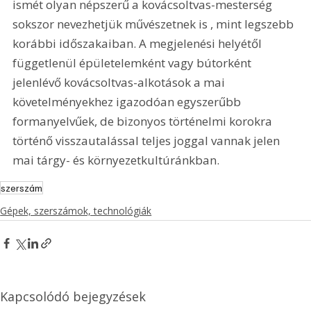
ismét olyan népszerű a kovácsoltvas-mesterség  
sokszor nevezhetjük művészetnek is , mint legszebb 
korábbi időszakaiban. A megjelenési helyétől 
függetlenül épületelemként vagy bútorként 
jelenlévő kovácsoltvas-alkotások a mai 
követelményekhez igazodóan egyszerűbb 
formanyelvűek, de bizonyos történelmi korokra 
történő visszautalással teljes joggal vannak jelen 
mai tárgy- és környezetkultúránkban.
szerszám
Gépek, szerszámok, technológiák
Kapcsolódó bejegyzések