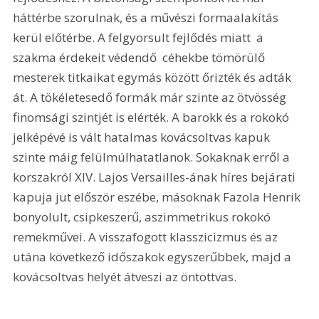
háttérbe szorulnak, és a művészi formaalakítás 
kerül előtérbe. A felgyorsult fejlődés miatt  a 
szakma érdekeit védendő  céhekbe tömörülő 
mesterek titkaikat egymás között őrizték és adták 
át. A tökéletesedő formák már szinte az ötvösség 
finomsági szintjét is elérték. A barokk és a rokokó 
jelképévé is vált hatalmas kovácsoltvas kapuk 
szinte máig felülmúlhatatlanok. Sokaknak erről a 
korszakról XIV. Lajos Versailles-ának híres bejárati 
kapuja jut először eszébe, másoknak Fazola Henrik 
bonyolult, csipkeszerű, aszimmetrikus rokokó 
remekművei. A visszafogott klasszicizmus és az 
utána következő időszakok egyszerűbbek, majd a 
kovácsoltvas helyét átveszi az öntöttvas. 