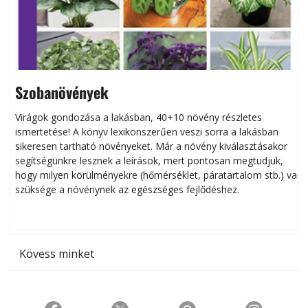
Szobanövények
Virágok gondozása a lakásban, 40+10 növény részletes
ismertetése! A könyv lexikonszerűen veszi sorra a lakásban
s
sikeresen tart­ha­tó növényeket. Már a növény kiválasztásakor
h
segítségünkre lesznek a leírások, mert pontosan megtudjuk,
k
hogy milyen körülményekre (hőmérséklet, páratartalom stb.) van
szüksége a növénynek az egészséges fejlődéshez.
t
Kövess minket