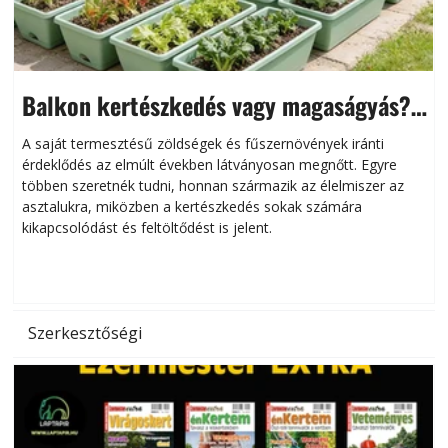
Balkon kertészkedés vagy magaságyás?
Helytakarékos kertészkedés
A saját termesztésű zöldségek és fűszernövények iránti
érdeklődés az elmúlt években látványosan megnőtt. Egyre
többen szeretnék tudni, honnan származik az élelmiszer az
l
asztalukra, miközben a kertészkedés sokak számára
kikapcsolódást és feltöltődést is jelent.
é
d
Szerkesztőségi