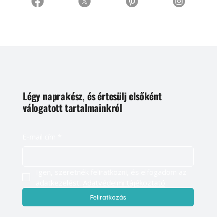
Légy naprakész, és értesülj elsőként
válogatott tartalmainkról
E-mail cím
*
Igen, szeretnék feliratkozni, és elfogadom az 
adatkezelést. 
Adatvédelmi tájékoztató
Feliratkozás