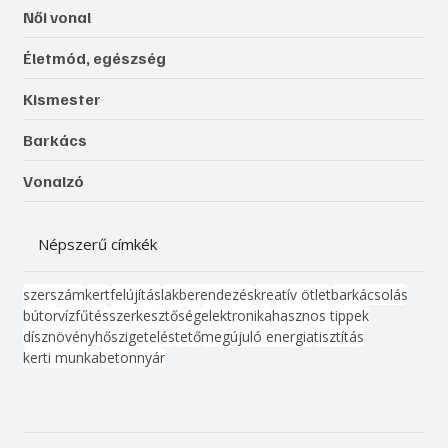
Női vonal
Életmód, egészség
Kismester
Barkács
Vonalzó
Népszerű címkék
szerszám
kert
felújítás
lakberendezés
kreatív ötlet
barkácsolás
bútor
víz
fűtés
szerkesztőség
elektronika
hasznos tippek
dísznövény
hőszigetelés
tető
megújuló energia
tisztítás
kerti munka
beton
nyár