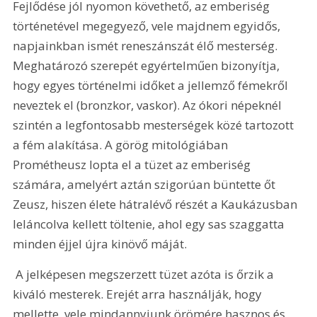
Fejlődése jól nyomon követhető, az emberiség 
történetével megegyező, vele majdnem egyidős, 
napjainkban ismét reneszánszát élő mesterség. 
Meghatározó szerepét egyértelműen bizonyítja, 
hogy egyes történelmi időket a jellemző fémekről 
neveztek el (bronzkor, vaskor). Az ókori népeknél 
szintén a legfontosabb mesterségek közé tartozott 
a fém alakítása. A görög mitológiában 
Prométheusz lopta el a tüzet az emberiség 
számára, amelyért aztán szigorúan büntette őt 
Zeusz, hiszen élete hátralévő részét a Kaukázusban 
leláncolva kellett töltenie, ahol egy sas szaggatta 
minden éjjel újra kinövő máját.
 A jelképesen megszerzett tüzet azóta is őrzik a 
kiváló mesterek. Erejét arra használják, hogy 
mellette, vele mindannyiunk örömére hasznos és 