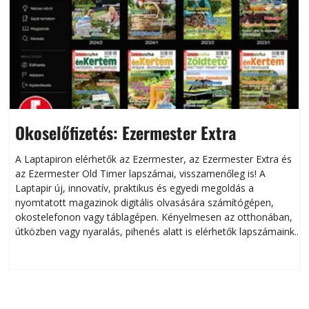
Okoselőfizetés: Ezermester Extra
A Laptapiron elérhetők az Ezermester, az Ezermester Extra és
az Ezermester Old Timer lapszámai, visszamenőleg is! A
Laptapir új, innovatív, praktikus és egyedi megoldás a
L
nyomtatott magazinok digitális olvasására számítógépen,
okostelefonon vagy táblagépen. Kényelmesen az otthonában,
útközben vagy nyaralás, pihenés alatt is elérhetők lapszámaink.
ú
Bárhol, bármikor, akár külföldön élve vagy dolgozva is
B
olvashatók az Ezermester lapszámai. A Laptapir kényelmes
megoldás, mert: – t