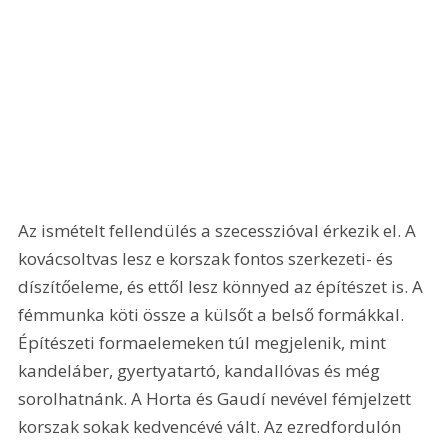
Az ismételt fellendülés a szecesszióval érkezik el. A 
kovácsoltvas lesz e korszak fontos szerkezeti- és 
díszítőeleme, és ettől lesz könnyed az építészet is. A 
fémmunka köti össze a külsőt a belső formákkal. 
Építészeti formaelemeken túl megjelenik, mint 
kandeláber, gyertyatartó, kandallóvas és még 
sorolhatnánk. A Horta és Gaudí nevével fémjelzett 
korszak sokak kedvencévé vált. Az ezredfordulón 