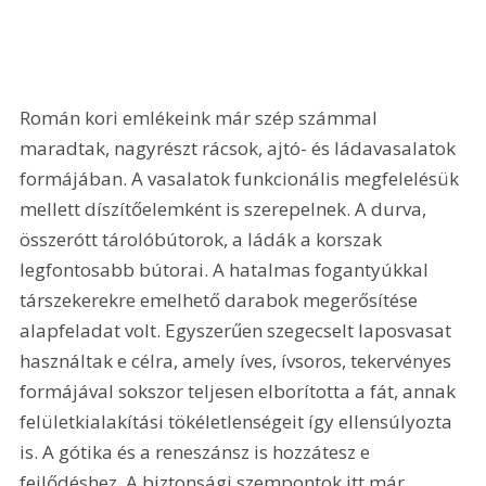
Román kori emlékeink már szép számmal 
maradtak, nagyrészt rácsok, ajtó- és ládavasalatok 
formájában. A vasalatok funkcionális megfelelésük 
mellett díszítőelemként is szerepelnek. A durva, 
összerótt tárolóbútorok, a ládák a korszak 
legfontosabb bútorai. A hatalmas fogantyúkkal 
társzekerekre emelhető darabok megerősítése 
alapfeladat volt. Egyszerűen szegecselt laposvasat 
használtak e célra, amely íves, ívsoros, tekervényes 
formájával sokszor teljesen elborította a fát, annak 
felületkialakítási tökéletlenségeit így ellensúlyozta 
is. A gótika és a reneszánsz is hozzátesz e 
fejlődéshez. A biztonsági szempontok itt már 