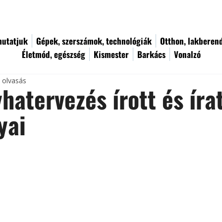
utatjuk
Gépek, szerszámok, technológiák
Otthon, lakberen
Életmód, egészség
Kismester
Barkács
Vonalzó
c olvasás
hatervezés írott és íra
yai