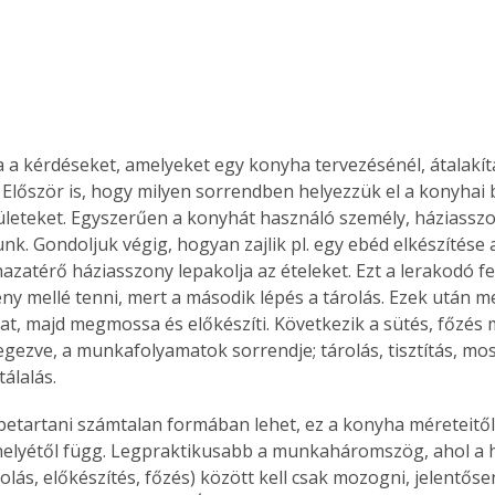
 a kérdéseket, amelyeket egy konyha tervezésénél, átalakítá
Először is, hogy milyen sorrendben helyezzük el a konyhai
leteket. Egyszerűen a konyhát használó személy, háziasszony
k. Gondoljuk végig, hogyan zajlik pl. egy ebéd elkészítése a
hazatérő háziasszony lepakolja az ételeket. Ezt a lerakodó f
ny mellé tenni, mert a második lépés a tárolás. Ezek után meg
t, majd megmossa és előkészíti. Következik a sütés, főzés m
egezve, a munkafolyamatok sorrendje; tárolás, tisztítás, mos
tálalás.
betartani számtalan formában lehet, ez a konyha méreteitől, 
helyétől függ. Legpraktikusabb a munkaháromszög, ahol a 
olás, előkészítés, főzés) között kell csak mozogni, jelentős