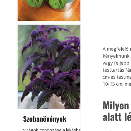
A megfelelő 
kényelmünk s
vagy feljebb 
testtartás f
cm-es testma
10-15 cm, me
Milyen
alatt 
Szobanövények
Virágoskert: k
teraszon, laká
Virágok gondozása a lakásban,