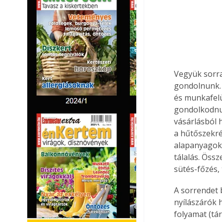
Vegyük sorra
gondolnunk. 
és munkafelü
gondolkodnun
vásárlásból 
a hűtőszekré
alapanyagoka
tálalás. Össz
sütés-főzés, 
A sorrendet 
nyílászárók 
folyamat (tár