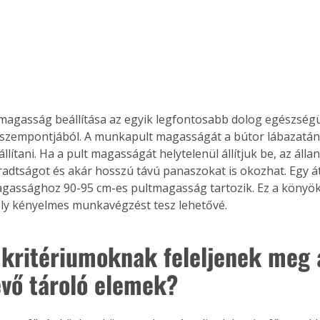
magasság beállítása az egyik legfontosabb dolog egészség
zempontjából. A munkapult magasságát a bútor lábazatánál
állítani. Ha a pult magasságát helytelenül állítjuk be, az álla
áradtságot és akár hosszú távú panaszokat is okozhat. Egy á
gassághoz 90-95 cm-es pultmagasság tartozik. Ez a könyök
ly kényelmes munkavégzést tesz lehetővé.
 kritériumoknak feleljenek meg a
lévő tároló elemek?
ertben,
Gyógyító növények: a
sban
természet kincsei az