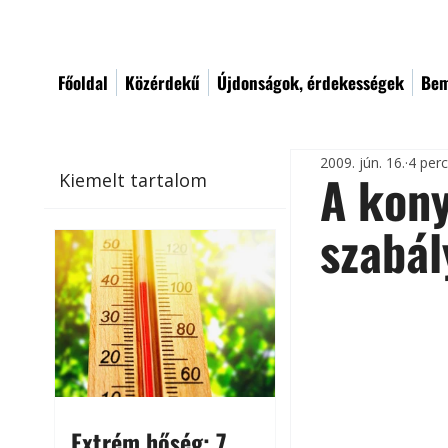
Főoldal
Közérdekű
Újdonságok, érdekességek
Bem
2009. jún. 16.
4 per
A kony
Kiemelt tartalom
szabál
Extrém hőség: 7