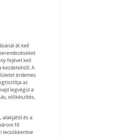
sánál át kell 
 berendezéseket 
 fejével kell 
 kezdetektől. A 
elületet érdemes 
tisztítja az 
ajd legvégül a 
ás, előkészítés, 
alakjától és a 
három fő 
en lecsökkentve 