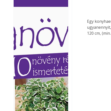
Ezermester lapszámai. A
Ezermester lapszámai
Laptapir kényelmes megoldás,
Laptapir kényelmes 
mert: – t
mert: – t
Egy konyhael
ugyanennyit,
120 cm, (min.