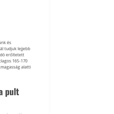
ünk és 
 tudjuk lejjebb 
ndó erőltetett 
tlagos 165-170 
magasság alatti 
 pult 