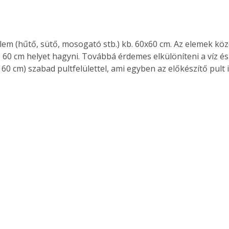
. A
megoldás,
em (hűtő, sütő, mosogató stb.) kb. 60x60 cm. Az elemek köz
 60 cm helyet hagyni. Továbbá érdemes elkülöníteni a víz és
 60 cm) szabad pultfelülettel, ami egyben az előkészítő pult i