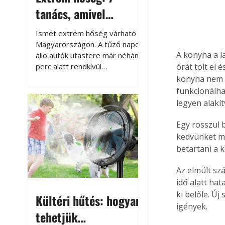
tanács, amivel
megóvhatjuk
Ismét extrém hőség várható
autónkat a nyári
Magyarországon. A tűző napon
A konyha a la
álló autók utastere már néhány
károktól
perc alatt rendkívül
órát tölt el
felmelegszik, és rövid időn belül
konyha nem c
akár a 60-70 °C-ot is
funkcionálha
megközelítheti. Ez nemcsak a
legyen alakít
beszállást teszi kellemetlenné,
hanem az autó állapotára és a
Egy rosszul 
benne hagyott tárgyakra is
kedvünket mi
káros hatással lehet. Néhány
betartani a k
egyszerű óvintézkedéssel
azonban jelentősen
Az elmúlt sz
csökkenthetjük a hőség káros
idő alatt ha
hatásait.
ki belőle. Ú
Kültéri hűtés: hogyan
igények.
tehetjük