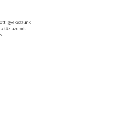
ött igyekezzünk 
 a tűz üzemét 
s. 