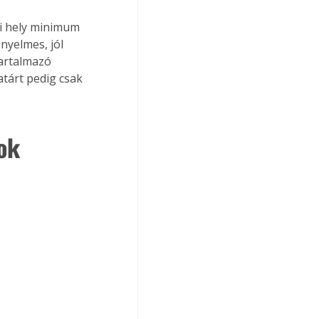
ti hely minimum 
yelmes, jól 
artalmazó 
tárt pedig csak 
ok 