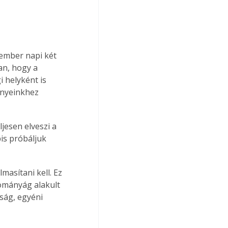
 ember napi két 
an, hogy a 
 helyként is 
ényeinkhez 
jesen elveszi a 
is próbáljuk 
asítani kell. Ez 
dományág alakult 
ság, egyéni 