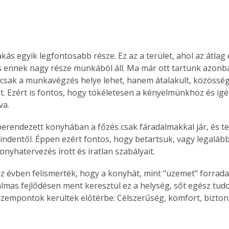
kás egyik legfontosabb része. Ez az a terület, ahol az átlag
 és ennek nagy része munkából áll. Ma már ott tartunk azonb
sak a munkavégzés helye lehet, hanem átalakult, közösségi
t. Ezért is fontos, hogy tökéletesen a kényelmünkhöz és ig
va.
berendezett konyhában a főzés csak fáradalmakkal jár, és tel
ndentől. Éppen ezért fontos, hogy betartsuk, vagy legalább
onyhatervezés írott és íratlan szabályait.
áz évben felismerték, hogy a konyhát, mint "üzemet" forradalm
talmas fejlődésen ment keresztül ez a helység, sőt egész tu
j szempontok kerültek előtérbe: Célszerűség, komfort, bizton