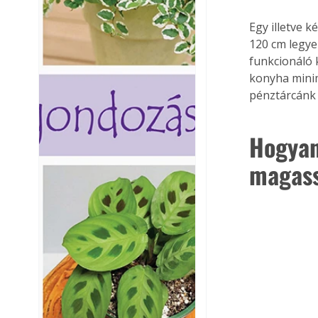
Egy illetve 
120 cm legye
funkcionáló 
konyha minim
pénztárcánk 
Hogyan
magas