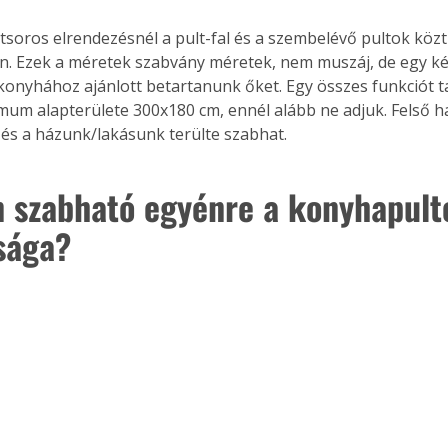
kétsoros elrendezésnél a pult-fal és a szembelévő pultok köz
n. Ezek a méretek szabvány méretek, nem muszáj, de egy kén
konyhához ajánlott betartanunk őket. Egy összes funkciót t
um alapterülete 300x180 cm, ennél alább ne adjuk. Felső ha
és a házunk/lakásunk terülte szabhat.
 szabható egyénre a konyhapult
sága?