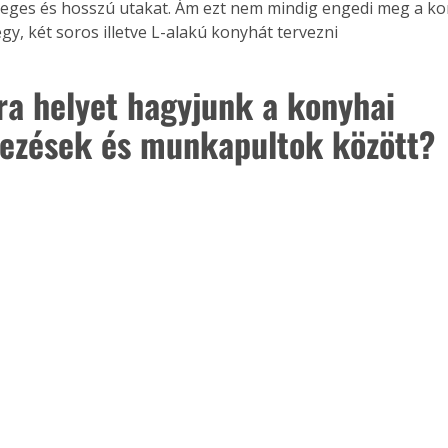
sleges és hosszú utakat. Ám ezt nem mindig engedi meg a kon
gy, két soros illetve L-alakú konyhát tervezni
a helyet hagyjunk a konyhai 
Együtt jobban megéri!
Bővebb információ itt!
ezések és munkapultok között?
k az
Együtt jobban megéri! A
mester
könyvek tetszőleges
er Old
párosítással kedvezményes
áron, 0 Ft postaköltséggel
ptapir új,
megrendelhetők!
és egyedi
tt
lvasására
elefonon
nyelmesen
ben vagy
t is
. Bárhol,
ön élve
ashatók az