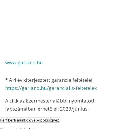
www.garland.hu
* A 4 év kiterjesztett garancia feltételei: 
https://garland.hu/garancialis-feltetelek
A cikk az Ezermester alábbi nyomtatott 
lapszámában érhető el: 2023/június.
kert
kerti munka
gyepápolás
gyep