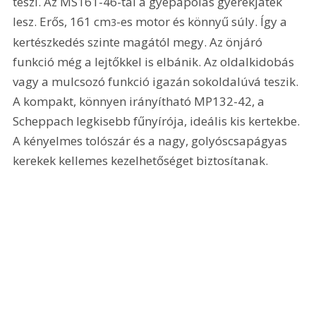
teszi. Az MS161-46-tal a gyepápolás gyerekjáték 
lesz. Erős, 161 cm
-es motor és könnyű súly. Így a 
3
kertészkedés szinte magától megy. Az önjáró 
funkció még a lejtőkkel is elbánik. Az oldalkidobás 
vagy a mulcsozó funkció igazán sokoldalúvá teszik. 
A kompakt, könnyen irányítható MP132-42, a 
Scheppach legkisebb fűnyírója, ideális kis kertekbe. 
A kényelmes tolószár és a nagy, golyóscsapágyas 
kerekek kellemes kezelhetőséget biztosítanak.