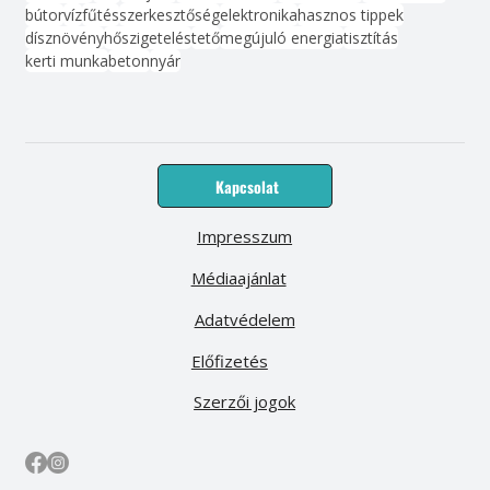
bútor
víz
fűtés
szerkesztőség
elektronika
hasznos tippek
dísznövény
hőszigetelés
tető
megújuló energia
tisztítás
kerti munka
beton
nyár
Kapcsolat
Impresszum
Médiaajánlat
Adatvédelem
Előfizetés
Szerzői jogok