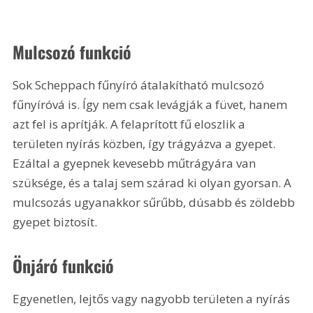
Mulcsozó funkció
Sok Scheppach fűnyíró átalakítható mulcsozó 
fűnyíróvá is. Így nem csak levágják a füvet, hanem 
azt fel is aprítják. A felaprított fű eloszlik a 
területen nyírás közben, így trágyázva a gyepet. 
Ezáltal a gyepnek kevesebb műtrágyára van 
szüksége, és a talaj sem szárad ki olyan gyorsan. A 
mulcsozás ugyanakkor sűrűbb, dúsabb és zöldebb 
gyepet biztosít.
Önjáró funkció
Egyenetlen, lejtős vagy nagyobb terü­leten a nyírás 