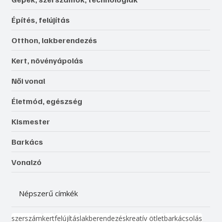
Építés, felújítás
Otthon, lakberendezés
Kert, növényápolás
Női vonal
Életmód, egészség
Kismester
Barkács
Vonalzó
Népszerű címkék
szerszám
kert
felújítás
lakberendezés
kreatív ötlet
barkácsolás