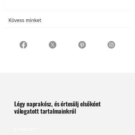
t
Kövess minket
Légy naprakész, és értesülj elsőként
válogatott tartalmainkról
E-mail cím
*