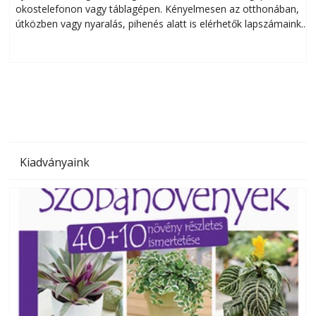
okostelefonon vagy táblagépen. Kényelmesen az otthonában,
útközben vagy nyaralás, pihenés alatt is elérhetők lapszámaink.
ú
Bárhol, bármikor, akár külföldön élve vagy dolgozva is
B
olvashatók az Ezermester lapszámai. A Laptapir kényelmes
megoldás, mert: – t
Kiadványaink