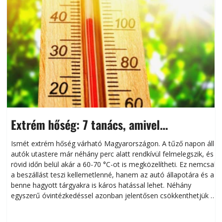
Extrém hőség: 7 tanács, amivel
megóvhatjuk autónkat a nyári károktól
Ismét extrém hőség várható Magyarországon. A tűző napon álló
autók utastere már néhány perc alatt rendkívül felmelegszik, és
rövid időn belül akár a 60-70 °C-ot is megközelítheti. Ez nemcsak
n
a beszállást teszi kellemetlenné, hanem az autó állapotára és a
benne hagyott tárgyakra is káros hatással lehet. Néhány
egyszerű óvintézkedéssel azonban jelentősen csökkenthetjük a
hőség káros hatásait.
l