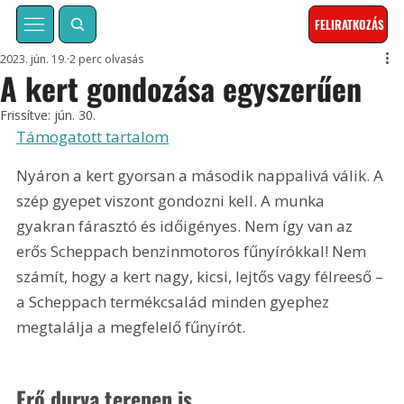
FELIRATKOZÁS
2023. jún. 19.
2 perc olvasás
A kert gondozása egyszerűen
Frissítve:
jún. 30.
Támogatott tartalom
Nyáron a kert gyorsan a második nappalivá válik. A 
szép gyepet viszont gondozni kell. A munka 
gyakran fárasztó és időigényes. Nem így van az 
erős Scheppach benzinmotoros fűnyírókkal! Nem 
számít, hogy a kert nagy, kicsi, lejtős vagy félreeső – 
a Scheppach termékcsalád minden gyephez 
megtalálja a megfelelő fűnyírót.
Erő durva terepen is