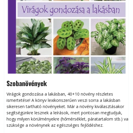
Szobanövények
Virágok gondozása a lakásban, 40+10 növény részletes
ismertetése! A könyv lexikonszerűen veszi sorra a lakásban
s
sikeresen tart­ha­tó növényeket. Már a növény kiválasztásakor
h
segítségünkre lesznek a leírások, mert pontosan megtudjuk,
k
hogy milyen körülményekre (hőmérséklet, páratartalom stb.) van
szüksége a növénynek az egészséges fejlődéshez.