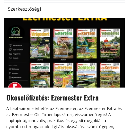
Szerkesztőségi
Okoselőfizetés: Ezermester Extra
A Laptapiron elérhetők az Ezermester, az Ezermester Extra és
az Ezermester Old Timer lapszámai, visszamenőleg is! A
Laptapir új, innovatív, praktikus és egyedi megoldás a
L
nyomtatott magazinok digitális olvasására számítógépen,