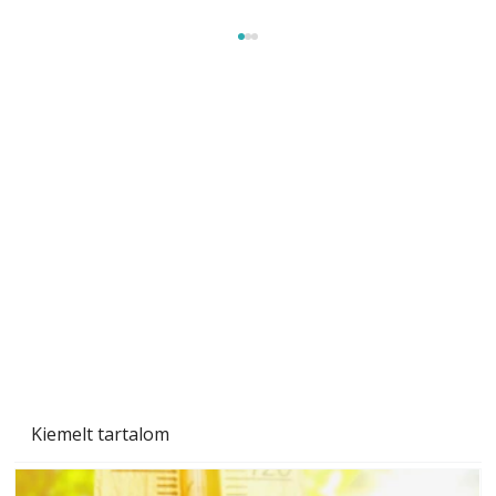
Tiszta homlokzat éveken át
Kiemelt tartalom