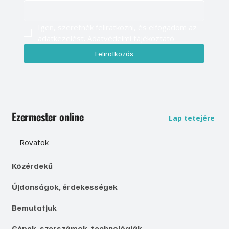
Igen, szeretnék feliratkozni, és elfogadom az 
adatkezelést. 
Adatvédelmi tájékoztató
Feliratkozás
Ezermester online
Lap tetejére
Rovatok
Közérdekű
Újdonságok, érdekességek
Bemutatjuk
Gépek, szerszámok, technológiák