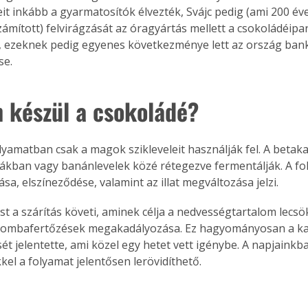
it inkább a gyarmatosítók élvezték, Svájc pedig (ami 200 é
. A
ámított) felvirágzását az óragyártás mellett a csokoládéipa
megoldás,
 ezeknek pedig egyenes következménye lett az ország bank
e. 
 készül a csokoládé?
olyamatban csak a magok szikleveleit használják fel. A betak
dákban vagy banánlevelek közé rétegezve fermentálják. A fo
sa, elszíneződése, valamint az illat megváltozása jelzi.
st a szárítás követi, aminek célja a nedvességtartalom lecs
 gombafertőzések megakadályozása. Ez hagyományosan a k
sét jelentette, ami közel egy hetet vett igénybe. A napjainkb
kel a folyamat jelentősen lerövidíthető.