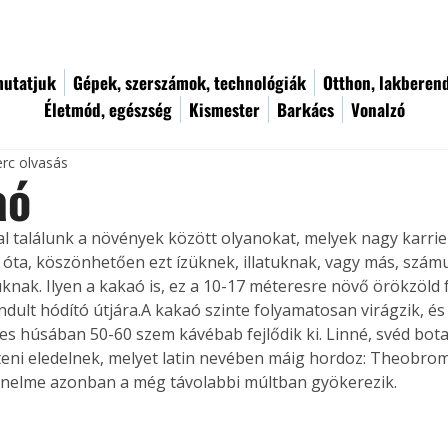
utatjuk
Gépek, szerszámok, technológiák
Otthon, lakberen
Életmód, egészség
Kismester
Barkács
Vonalzó
erc olvasás
aó
 találunk a növények között olyanokat, melyek nagy karrier
 óta, köszönhetően ezt ízüknek, illatuknak, vagy más, szá
knak. Ilyen a kakaó is, ez a 10-17 méteresre növő örökzöld f
dult hódító útjára.
A kakaó szinte folyamatosan virágzik, és 
s húsában 50-60 szem kávébab fejlődik ki. Linné, svéd bot
steni eledelnek, melyet latin nevében máig hordoz: Theobrom
énelme azonban a még távolabbi múltban gyökerezik.