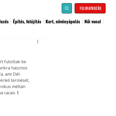
FELIRATKOZÁS
dezés
Építés, felújítás
Kert, növényápolás
Női vonal
t futottak be 
munkra hasznos 
a, ami Dél-
érleli termését, 
anikus méltán 
a cacao. E 