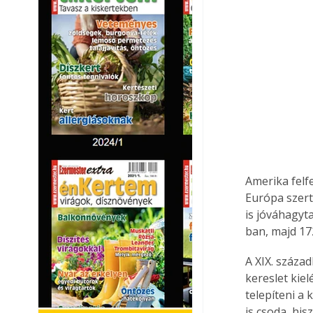
Amerika felf
Európa szert
is jóváhagyt
ban, majd 17
A XIX. száza
kereslet kiel
telepíteni a
is csoda, hi