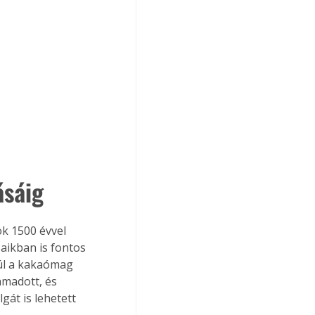
ásáig
k 1500 évvel 
saikban is fontos 
túl a kakaómag 
ámadott, és 
gát is lehetett 