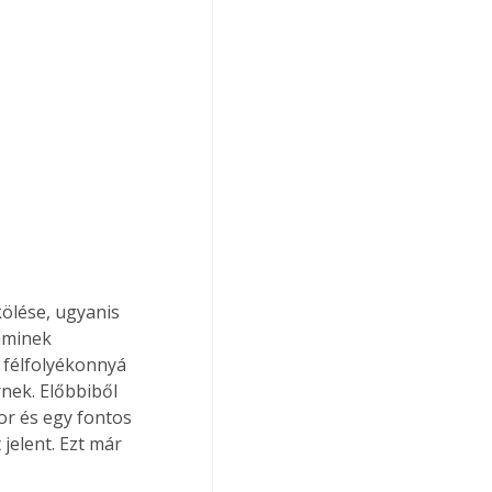
ölése, ugyanis 
aminek 
 félfolyékonnyá 
nek. Előbbiből 
or és egy fontos 
jelent. Ezt már 