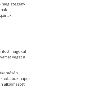
ve még szegény 
rnak 
jainak 
arított magokat 
lyamat végét a 
ökkentésén 
akaóbabok na­pos 
an alkalmazott 