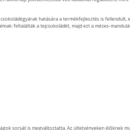
ó csokoládégyárak hatására a termékfejlesztés is fellendült,
almak: feltalálták a tejcsokoládét, majd ezt a mézes-mandulá
Együtt jobban megéri!
Bővebb információ itt!
k az
Együtt jobban megéri! A
mester
könyvek tetszőleges
er Old
párosítással kedvezményes
áron, 0 Ft postaköltséggel
ptapir új,
megrendelhetők!
és egyedi
tt
lvasására
elefonon
nyelmesen
ben vagy
t is
. Bárhol,
ön élve
ágok sorsát is megváltoztatta. Az ültetvényeken élőknek mu
ashatók az