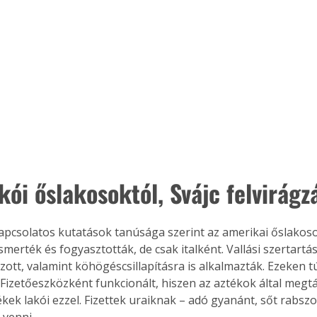
ói őslakosoktól, Svájc felvirágz
apcsolatos kutatások tanúsága szerint az amerikai őslakoso
smerték és fogyasztották, de csak italként. Vallási szertartá
szott, valamint köhögéscsillapításra is alkalmazták. Ezeken 
 Fizetőeszközként funkcionált, hiszen az aztékok által megt
ékek lakói ezzel. Fizettek uraiknak – adó gyanánt, sőt rabszol