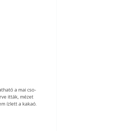
atható a mai cso­
rve itták, mézet 
m ízlett a kakaó.