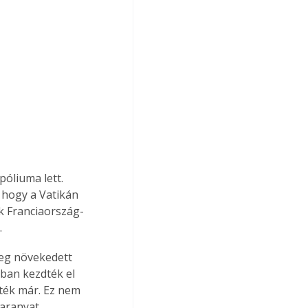
liuma lett.  
 hogy a Vatikán 
k Franciaország­
.
meg növekedett 
ában kezdték el 
tték már. Ez nem 
 aranyat 