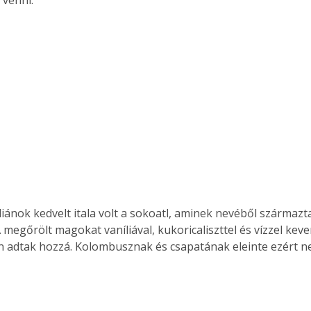
venni.
diánok kedvelt itala volt a sokoatl, aminek nevéből származt
 megőrölt magokat vaníliával, kukoricaliszttel és vízzel keve
n adtak hozzá. Kolombusznak és csapatának eleinte ezért ne