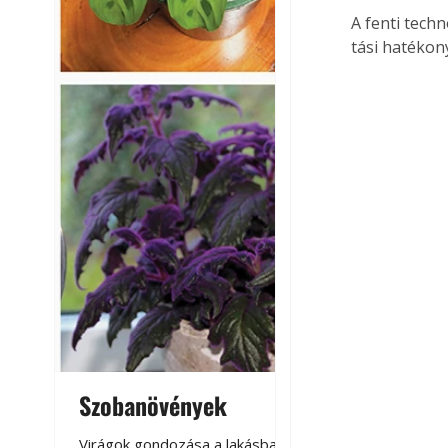
A fenti tech
tási hatékony
Szobanövények
Virágoskert: k
teraszon, laká
Virágok gondozása a lakásban,