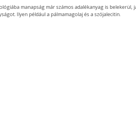
nológiába manapság már számos adalékanyag is belekerül, j
ságot. Ilyen például a pálmamagolaj és a szójalecitin.
ertben,
Gyógyító növények: a
sban
természet kincsei az