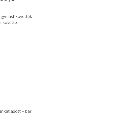
 egymást követték 
s követte.
nkát adott – bár 