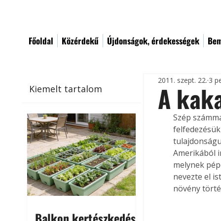
Főoldal
Közérdekű
Újdonságok, érdekességek
Bem
2011. szept. 22.
3 p
A kak
Kiemelt tartalom
Szép számmal
felfedezésük
tulajdonságu
Amerikából in
melynek pépe
nevezte el i
növény tört
Balkon kertészkedés