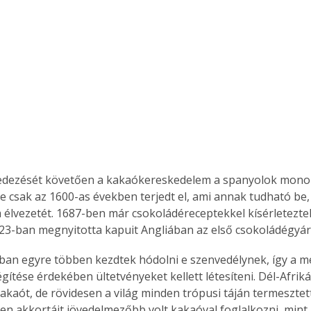
edezését követően a kakaókereskedelem a spanyolok monopó
e csak az 1600-as években terjedt el, ami annak tudható be,
a élvezetét. 1687-ben már csokoládéreceptekkel kísérletezte
23-ban megnyitotta kapuit Angliában az első csokoládégyár
dban egyre többen kezdtek hódolni e szenvedélynek, így a 
égítése érdekében ültetvényeket kellett létesíteni. Dél-Afrik
 kakaót, de rövidesen a világ minden trópusi táján termeszte
szen akkortájt jövedelmezőbb volt kakaóval foglalkozni, mint