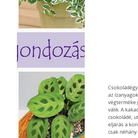
Csokoládégyá
az ízanyagok
végterméke p
válik. A ka­
csokoládé, u
eljárás a ko
csak néhány 