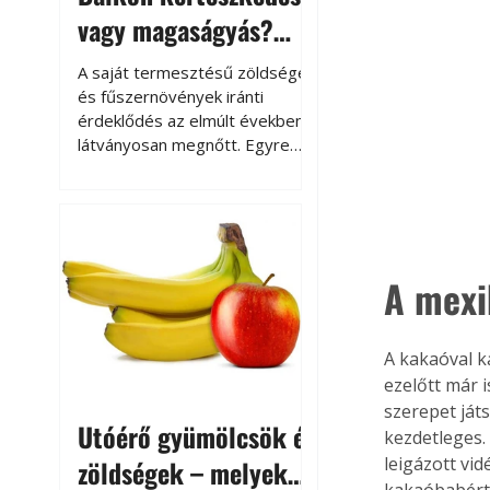
vagy magaságyás?
Helytakarékos
A saját termesztésű zöldségek
kertészkedés
és fűszernövények iránti
érdeklődés az elmúlt években
látványosan megnőtt. Egyre
többen szeretnék tudni, honnan
származik az élelmiszer az
asztalukra, miközben a
kertészkedés sokak számára
kikapcsolódást és feltöltődést
A mexik
is jelent.
A kakaóval k
ezelőtt már i
szerepet ját
Utóérő gyümölcsök és
kezdetleges.
leigázott vid
zöldségek – melyek