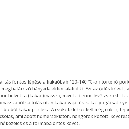
rtás fontos lépése a kakaóbab 120-140 °C-on történő pörk
 meghatározó hányada ekkor alakul ki. Ezt az őrlés követi, 
or helyett a (kakaó)massza, mivel a benne levő zsíroktól az
kaómasszából sajtolás után kakaóvajat és kakaópogácsát nyer
tóbbiból kakaópor lesz. A csokoládéhoz kell még cukor, tejp
ncsolás, ami adott hőmérsékleten, hengerek közötti keverést 
hőkezelés és a formába öntés követi.