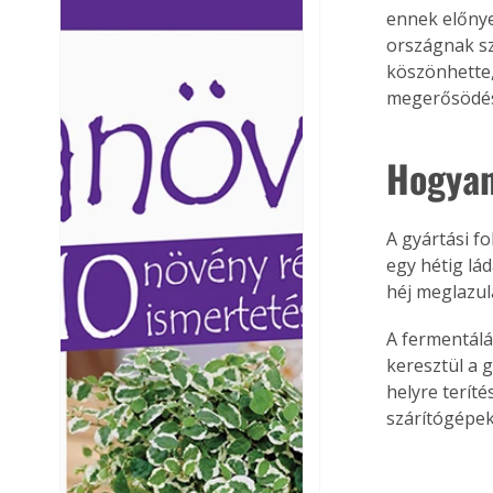
ennek előnye
Ezermester lapszámai. A
Ezermester lapszámai
országnak sz
Laptapir kényelmes megoldás,
Laptapir kényelmes 
köszönhette,
mert: – t
mert: – t
megerősödés
Hogyan
A gyártási f
egy hétig lá
héj meglazulá
A fermentálá
keresztül a
helyre teríté
szárítógépek