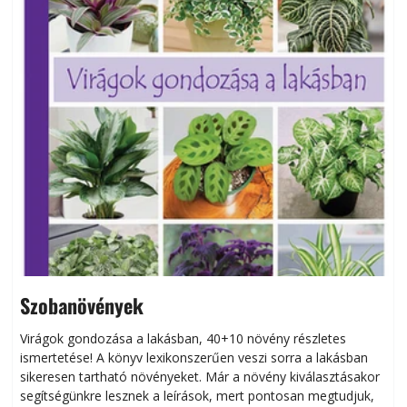
Szobanövények
Virágok gondozása a lakásban, 40+10 növény részletes
ismertetése! A könyv lexikonszerűen veszi sorra a lakásban
s
sikeresen tart­ha­tó növényeket. Már a növény kiválasztásakor
h
segítségünkre lesznek a leírások, mert pontosan megtudjuk,
k