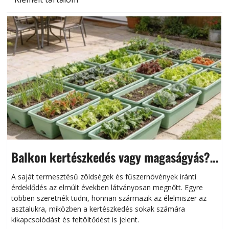
Balkon kertészkedés vagy magaságyás?
Helytakarékos kertészkedés
A saját termesztésű zöldségek és fűszernövények iránti
érdeklődés az elmúlt években látványosan megnőtt. Egyre
többen szeretnék tudni, honnan származik az élelmiszer az
l
asztalukra, miközben a kertészkedés sokak számára
kikapcsolódást és feltöltődést is jelent.
é