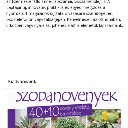
az Ezermester Old Timer lapszámai, visszamenőleg is! A
Laptapir új, innovatív, praktikus és egyedi megoldás a
L
nyomtatott magazinok digitális olvasására számítógépen,
okostelefonon vagy táblagépen. Kényelmesen az otthonában,
útközben vagy nyaralás, pihenés alatt is elérhetők lapszámaink.
ú
Bárhol, bármikor, akár külföldön élve vagy dolgozva is
B
olvashatók az Ezermester lapszámai. A Laptapir kényelmes
megoldás, mert: – t
Kiadványaink