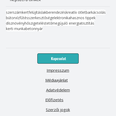
szerszám
kert
felújítás
lakberendezés
kreatív ötlet
barkácsolás
bútor
víz
fűtés
szerkesztőség
elektronika
hasznos tippek
dísznövény
hőszigetelés
tető
megújuló energia
tisztítás
kerti munka
beton
nyár
Kapcsolat
Impresszum
Médiaajánlat
Adatvédelem
Előfizetés
Szerzői jogok