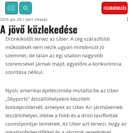
FELIRATKOZÁS
2019. jún. 28.
1 perc olvasás
A jövő közlekedése
Drónkikötőt tervez az Uber. A cég szárazföldi 
működését nem nézik ugyan mindenütt jó 
szemmel, de talán az égi utakon nagyobb 
szerencsével járnak majd, egyelőre a konkurencia 
szorítása nélkül.
Nyolc amerikai építésziroda mutatta be az Uber 
„Skyports” átszállóhelyekre készített 
koncepciótervét, amelyek az Uber Air járműveinek 
leszállóhelyei, illetve a földi és a drón taxiflották 
csomópontjai lennének. Az Uber azt tervezi, hogy az 
ingatlanfejlesztőkkel és a városok vezetésével 