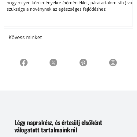
hogy milyen körülményekre (hőmérséklet, páratartalom stb.) van
szüksége a növénynek az egészséges fejlődéshez.
t
Kövess minket
Légy naprakész, és értesülj elsőként
válogatott tartalmainkról