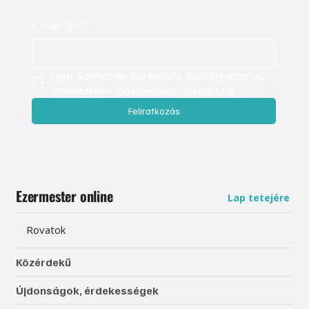
E-mail cím
*
Igen, szeretnék feliratkozni, és elfogadom az 
adatkezelést. 
Adatvédelmi tájékoztató
Feliratkozás
Ezermester online
Lap tetejére
Rovatok
Közérdekű
Újdonságok, érdekességek