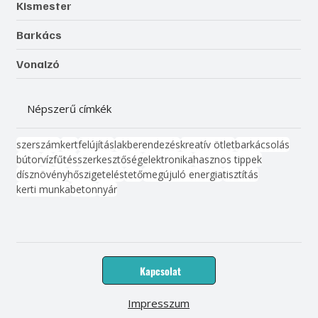
Kismester
Barkács
Vonalzó
Népszerű címkék
szerszám
kert
felújítás
lakberendezés
kreatív ötlet
barkácsolás
bútor
víz
fűtés
szerkesztőség
elektronika
hasznos tippek
dísznövény
hőszigetelés
tető
megújuló energia
tisztítás
kerti munka
beton
nyár
Kapcsolat
Impresszum