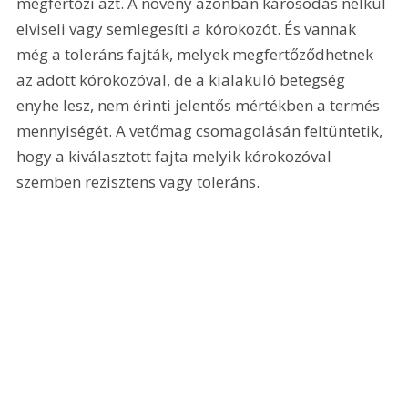
megfertőzi azt. A növény azonban károsodás nélkül 
elviseli vagy semlegesíti a kórokozót. És vannak 
még a toleráns fajták, melyek megfertőződhetnek 
az adott kórokozóval, de a kialakuló betegség 
enyhe lesz, nem érinti jelentős mértékben a termés 
mennyiségét. A vetőmag csomagolásán feltüntetik, 
hogy a kiválasztott fajta melyik kórokozóval 
szemben rezisztens vagy toleráns.