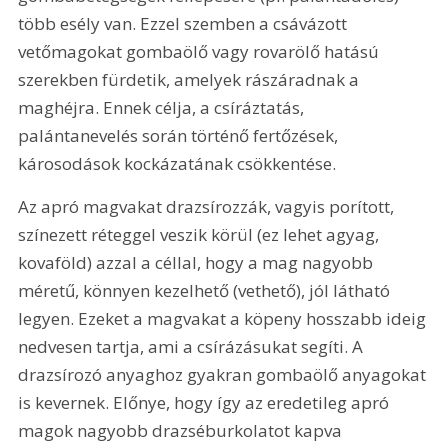
több esély van. Ezzel szemben a csávázott 
vetőmagokat gombaölő vagy rovarölő hatású 
szerekben fürdetik, amelyek rászáradnak a 
maghéjra. Ennek célja, a csíráztatás, 
palántanevelés során történő fertőzések, 
károsodások kockázatának csökkentése.
Az apró magvakat drazsírozzák, vagyis porított, 
színezett réteggel veszik körül (ez lehet agyag, 
kovaföld) azzal a céllal, hogy a mag nagyobb 
méretű, könnyen kezelhető (vethető), jól látható 
legyen. Ezeket a magvakat a köpeny hosszabb ideig 
nedvesen tartja, ami a csírázásukat segíti. A 
drazsírozó anyaghoz gyakran gombaölő anyagokat 
is kevernek. Előnye, hogy így az eredetileg apró 
magok nagyobb drazséburkolatot kapva 