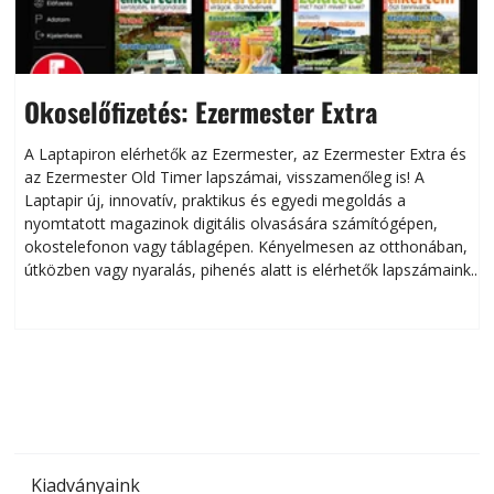
Okoselőfizetés: Ezermester Extra
A Laptapiron elérhetők az Ezermester, az Ezermester Extra és
az Ezermester Old Timer lapszámai, visszamenőleg is! A
Laptapir új, innovatív, praktikus és egyedi megoldás a
L
nyomtatott magazinok digitális olvasására számítógépen,
okostelefonon vagy táblagépen. Kényelmesen az otthonában,
útközben vagy nyaralás, pihenés alatt is elérhetők lapszámaink.
ú
Bárhol, bármikor, akár külföldön élve vagy dolgozva is
B
olvashatók az Ezermester lapszámai. A Laptapir kényelmes
megoldás, mert: – t
Kiadványaink