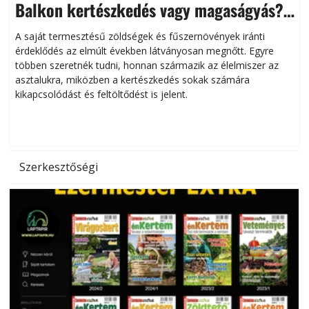
Balkon kertészkedés vagy magaságyás?
Helytakarékos kertészkedés
A saját termesztésű zöldségek és fűszernövények iránti
érdeklődés az elmúlt években látványosan megnőtt. Egyre
többen szeretnék tudni, honnan származik az élelmiszer az
l
asztalukra, miközben a kertészkedés sokak számára
kikapcsolódást és feltöltődést is jelent.
é
d
Szerkesztőségi