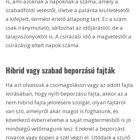
is, ami azoknak a napoknak a száma, amely a 
szabadföldi vetéstől, illetve a palánta kiültetésétől 
a kifejlett, termést érlelő állapotig tart. Ez a szám 
csak iránymutató, változhat az időjárástól, de a 
talajviszonyoktól is. A csírázási idő a magvetéstől a 
csírázásig eltelt napok száma.
Hibrid vagy szabad beporzású fajták
Ha azt olvassuk a csomagoláson vagy az adott fajta 
leírásában, hogy nyílt beporzású fajta, akkor az a 
nem hibrid fajta jelölésére szolgál; olyan fajtáról 
van szó, amelyről akár magot is foghatunk, és 
következő évben elvetve a saját magtermésből is jó 
minőségű vetőmagunk lesz. Ezeknél a beporzást 
rovarok vagy éppen a szél végzi el. Utódaik a szülő 