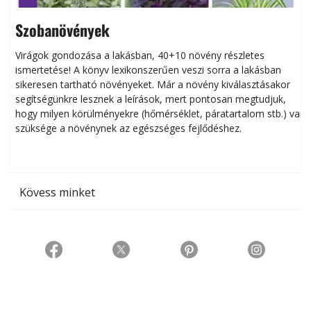
Szobanövények
Virágok gondozása a lakásban, 40+10 növény részletes
ismertetése! A könyv lexikonszerűen veszi sorra a lakásban
s
sikeresen tart­ha­tó növényeket. Már a növény kiválasztásakor
h
segítségünkre lesznek a leírások, mert pontosan megtudjuk,
k
hogy milyen körülményekre (hőmérséklet, páratartalom stb.) van
szüksége a növénynek az egészséges fejlődéshez.
t
Kövess minket