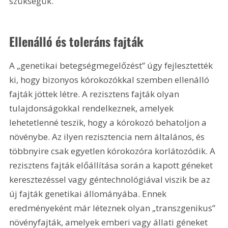
szükségük.
Ellenálló és toleráns fajták
A „genetikai betegségmegelőzést” úgy fejlesztették 
ki, hogy bizonyos kórokozókkal szemben ellenálló 
fajták jöttek létre. A rezisztens fajták olyan 
tulajdonságokkal rendelkeznek, amelyek 
lehetetlenné teszik, hogy a kórokozó behatoljon a 
növénybe. Az ilyen rezisztencia nem általános, és 
többnyire csak egyetlen kórokozóra korlátozódik. A 
rezisztens fajták előállítása során a kapott géneket 
keresztezéssel vagy géntechnológiával viszik be az 
új fajták genetikai állományába. Ennek 
eredményeként már léteznek olyan „transzgenikus” 
növényfajták, amelyek emberi vagy állati géneket 