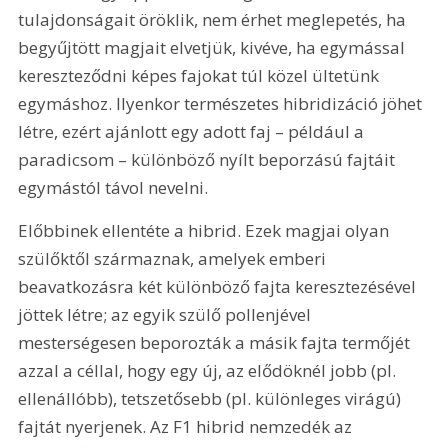
tulajdonságait öröklik, nem érhet meglepetés, ha 
begyűjtött magjait elvetjük, kivéve, ha egymással 
kereszteződni képes fajokat túl közel ültetünk 
egymáshoz. Ilyenkor természetes hibridizáció jöhet 
létre, ezért ajánlott egy adott faj – például a 
paradicsom – különböző nyílt beporzású fajtáit 
egymástól távol nevelni.
Előbbinek ellentéte a hibrid. Ezek magjai olyan 
szülőktől származnak, amelyek emberi 
beavatkozásra két különböző fajta keresztezésével 
jöttek létre; az egyik szülő pollenjével 
mesterségesen beporozták a másik fajta termőjét 
azzal a céllal, hogy egy új, az elődöknél jobb (pl. 
ellenállóbb), tetszetősebb (pl. különleges virágú) 
fajtát nyerjenek. Az F1 hibrid nemzedék az 