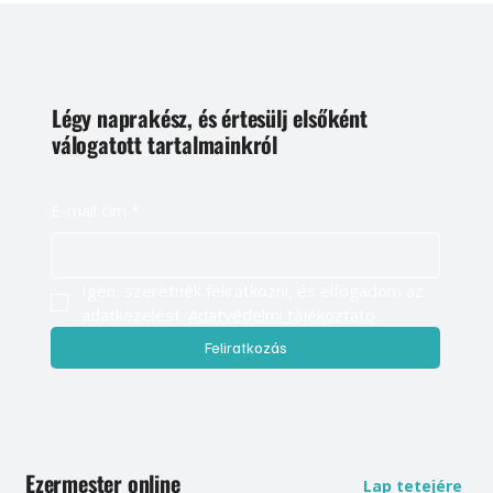
Légy naprakész, és értesülj elsőként
válogatott tartalmainkról
E-mail cím
*
Igen, szeretnék feliratkozni, és elfogadom az 
adatkezelést. 
Adatvédelmi tájékoztató
Feliratkozás
Ezermester online
Lap tetejére