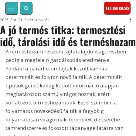
FELIRATKOZÁS
2025. ápr. 21.
3 perc olvasás
A jó termés titka: termesztési
idő, tárolási idő és terméshoza
A terméshozam részben fajtatulajdonság, részben 
pedig a megfelelő gazdálkodás eredménye. 
Például a paradicsomfajták között vannak 
determinált és folyton növő fajták. A determinált 
típusok genetikailag kódolt információ alapján 
meghatározott számú virágot hoznak, ezért 
korlátozott terméshozamúak. Ezzel szemben a 
folyamatos növekedésű fajták a fagyokig 
folyamatosan virágoznak, teremnek, de cserébe 
támrendszerre és fokozott tápanyagellátásra van 