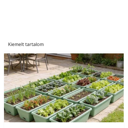
Szárazság a kertben – az aszály hatása a
növényekre és a védekezés lehetőségei
Kiemelt tartalom