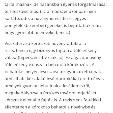
tartalmaznak, de hazánkban ilyenek forgalmazása, 
termesztése tilos. (Ez a módszer azonban nem 
korlátozódik a növénynemesítésre, egyes 
pontyfélékbe emberi géneket is bejuttattak már, 
hogy gyorsabban növekedjenek.)
Visszatérve a kertészeti növényfajtákra, a 
rezisztencia egy bizonyos fajtája a túlérzékeny 
válasz (hiperszenzitív reakció). Ez a gazdanövény 
túlérzékeny válasza a behatoló kórokozóra. A 
behatolás helyén lévő szövetek gyorsan elhalnak, 
ami elhalt, kör alakú levéldarabkákat eredményez, 
amelyek gyorsan lehullnak a levéllemezről, 
megakadályozva a fertőzés további terjedését. 
Léteznek ellenálló fajták is. A rezisztens fajtákkal 
ellentétben a kórokozó behatol a növénybe és 