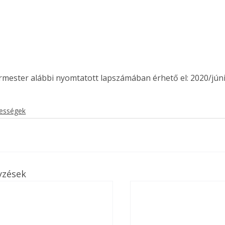
ermester alábbi nyomtatott lapszámában érhető el: 2020/júni
kességek
yzések