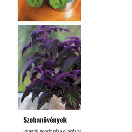
Szobanövények
Virágoskert: k
teraszon, laká
Virágok gondozása a lakásban,