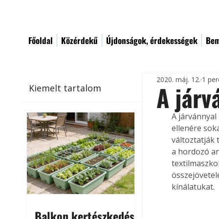
Főoldal
Közérdekű
Újdonságok, érdekességek
Bem
2020. máj. 12.
1 per
A járv
Kiemelt tartalom
A járvánnyal 
ellenére sok
változtatják
a hordozó an
textilmaszko
összejövetel
kínálatukat. 
Balkon kertészkedés