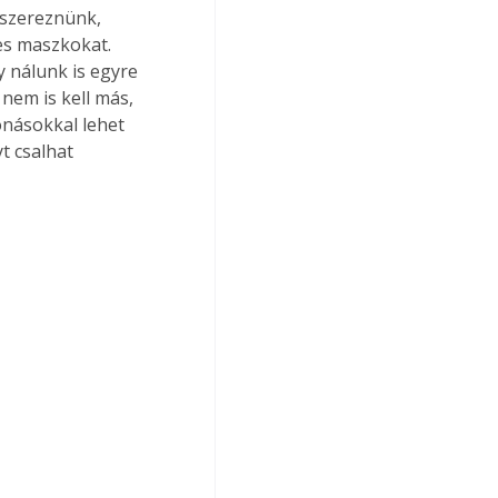
eszereznünk, 
ces maszkokat. 
 nálunk is egyre 
nem is kell más, 
vonásokkal lehet 
t csalhat 