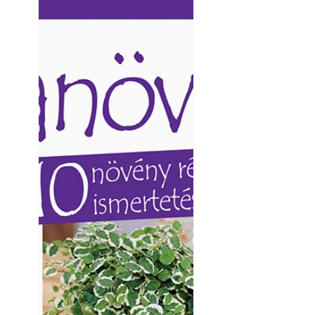
Ezermester lapszámai. A
Ezermester lapszámai
Laptapir kényelmes megoldás,
Laptapir kényelmes 
mert: – t
mert: – t