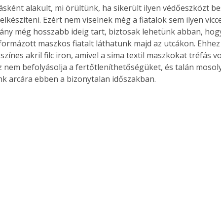
sként alakult, mi örültünk, ha sikerült ilyen védőeszközt b
elkészíteni. Ezért nem viselnek még a fiatalok sem ilyen vic
vány még hosszabb ideig tart, biztosak lehetünk abban, hogy
tformázott maszkos fiatalt láthatunk majd az utcákon. Ehhez 
zínes akril filc iron, amivel a sima textil maszkokat tréfás 
z nem befolyásolja a fertőtleníthetőségüket, és talán mosoly
k arcára ebben a bizonytalan időszakban.  