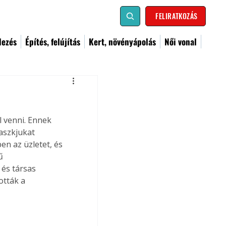
FELIRATKOZÁS
dezés
Építés, felújítás
Kert, növényápolás
Női vonal
l venni. Ennek 
aszkjukat 
n az üzletet, és 
ű 
 és társas 
ották a 