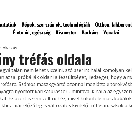
utatjuk
Gépek, szerszámok, technológiák
Otthon, lakberen
Életmód, egészség
Kismester
Barkács
Vonalzó
c olvasás
ány tréfás oldala
egyáltalán nem lehet viccelni, szó szerint halál komolyan kel
an azzal próbálják oldani a feszültséget, ijedséget, hogy a m
 tréfásra. Számos maszkgyártó azonnal meglátta e törekvésbe
yagra nyomott karikatúraszerű mintával kínálja az egyszer
kat. Ez azért is sem volt nehéz, mivel különféle maszkabálok
ekhez már előzőleg is változatos kivitelű tréfás maszkok alk