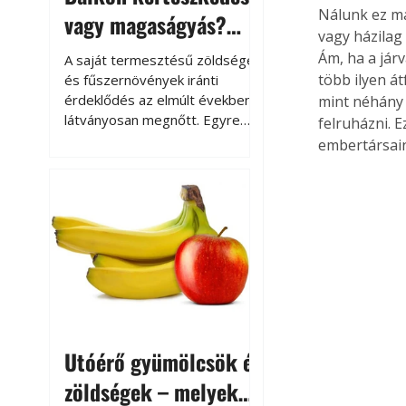
Nálunk ez má
vagy magaságyás?
vagy házilag 
Helytakarékos
Ám, ha a jár
A saját termesztésű zöldségek
kertészkedés
több ilyen á
és fűszernövények iránti
érdeklődés az elmúlt években
mint néhány s
látványosan megnőtt. Egyre
felruházni. E
többen szeretnék tudni, honnan
embertársain
származik az élelmiszer az
asztalukra, miközben a
kertészkedés sokak számára
kikapcsolódást és feltöltődést
is jelent.
Utóérő gyümölcsök és
zöldségek – melyek