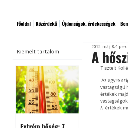
Főoldal
Közérdekű
Újdonságok, érdekességek
Bem
2015. máj. 8.
1 perc
A hősz
Kiemelt tartalom
Tisztelt Koll
 Az egyre szigorodó hőátbocsátási tényezők az épületek minden pontján komoly 
vastagságú h
értékek majd
vastagságok 
λ 
 értékek me
Extrém hőség: 7