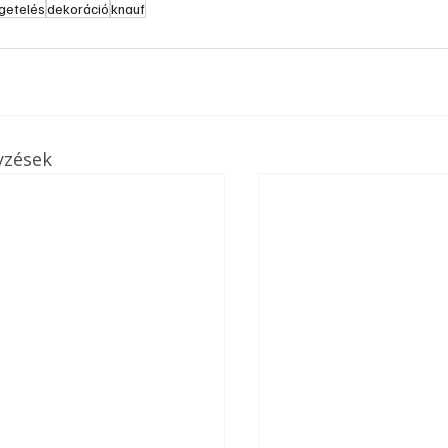
getelés
dekoráció
knauf
yzések