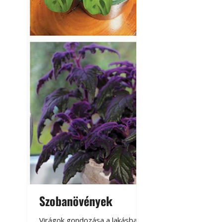
Szobanövények
Virágoskert: k
teraszon, laká
Virágok gondozása a lakásban,