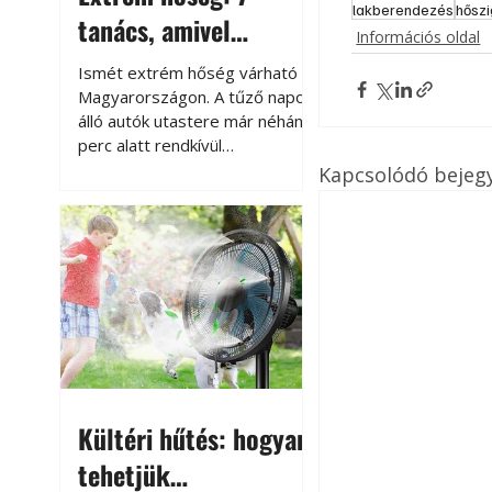
lakberendezés
hőszi
tanács, amivel
Információs oldal
megóvhatjuk
Ismét extrém hőség várható
autónkat a nyári
Magyarországon. A tűző napon
álló autók utastere már néhány
károktól
perc alatt rendkívül
felmelegszik, és rövid időn belül
Kapcsolódó bejeg
akár a 60-70 °C-ot is
megközelítheti. Ez nemcsak a
beszállást teszi kellemetlenné,
hanem az autó állapotára és a
benne hagyott tárgyakra is
káros hatással lehet. Néhány
egyszerű óvintézkedéssel
azonban jelentősen
csökkenthetjük a hőség káros
hatásait.
Kültéri hűtés: hogyan
tehetjük