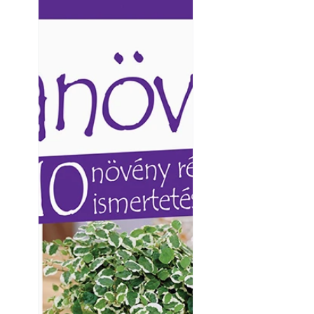
Ezermester lapszámai. A
Ezermester lapszámai
Laptapir kényelmes megoldás,
Laptapir kényelmes 
mert: – t
mert: – t