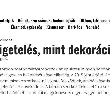
utatjuk
Gépek, szerszámok, technológiák
Otthon, lakberen
Életmód, egészség
Kismester
Barkács
Vonalzó
 olvasás
igetelés, mint dekorác
égák!
őszigetelés beépítését követelik meg. A 2015 januárjától é
nem minden szerkezetnél szinte feleződnek, amiből követk
jelentősen növekednek. A látható szerkezetek esetén a sok
llett a felület esztétikai megjelenése is egyre nagyobb hang