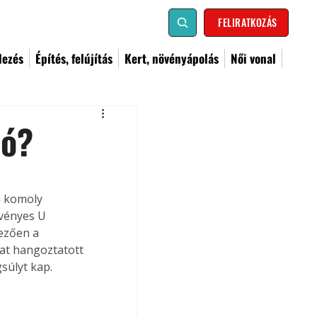
FELIRATKOZÁS
dezés
Építés, felújítás
Kert, növényápolás
Női vonal
ió?
rvényes U 
ezően a 
at hangoztatott 
súlyt kap. 