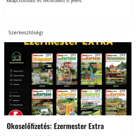
kikapcsolódást és feltöltődést is jelent.
é
d
Szerkesztőségi
Okoselőfizetés: Ezermester Extra