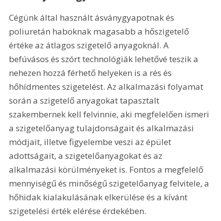
Cégünk által használt ásványgyapotnak és 
poliuretán haboknak magasabb a hőszigetelő 
értéke az átlagos szigetelő anyagoknál. A 
befúvásos és szórt technológiák lehetővé teszik a 
nehezen hozzá férhető helyeken is a rés és 
hőhídmentes szigetelést. Az alkalmazási folyamat 
során a szigetelő anyagokat tapasztalt 
szakembernek kell felvinnie, aki megfelelően ismeri 
a szigetelőanyag tulajdonságait és alkalmazási 
módjait, illetve figyelembe veszi az épület 
adottságait, a szigetelőanyagokat és az 
alkalmazási körülményeket is. Fontos a megfelelő 
mennyiségű és minőségű szigetelőanyag felvitele, a 
hőhidak kialakulásának elkerülése és a kívánt 
szigetelési érték elérése érdekében.