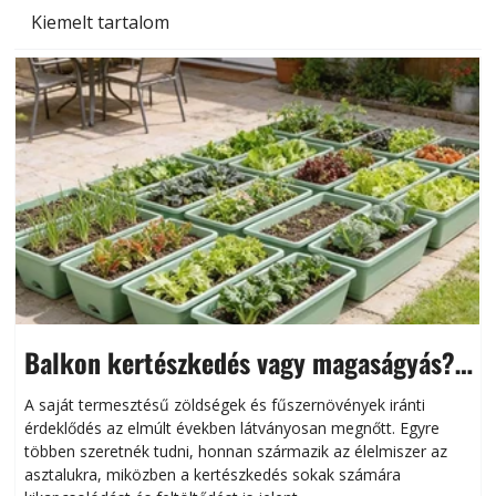
Kiemelt tartalom
Balkon kertészkedés vagy magaságyás?
Helytakarékos kertészkedés
A saját termesztésű zöldségek és fűszernövények iránti
érdeklődés az elmúlt években látványosan megnőtt. Egyre
többen szeretnék tudni, honnan származik az élelmiszer az
l
asztalukra, miközben a kertészkedés sokak számára