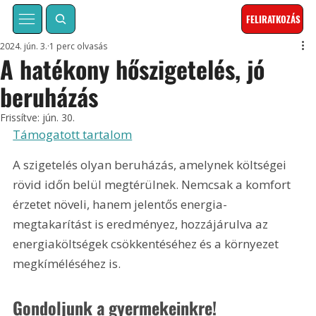
FELIRATKOZÁS
2024. jún. 3.
1 perc olvasás
A hatékony hőszigetelés, jó
beruházás
Frissítve:
jún. 30.
Támogatott tartalom
A szigetelés olyan beruházás, amelynek költségei 
rövid időn belül megtérülnek. Nemcsak a komfort 
érzetet növeli, hanem jelentős energia-
megtakarítást is eredményez, hozzájárulva az 
energiaköltségek csökkentéséhez és a környezet 
megkíméléséhez is.
Gondoljunk a gyermekeinkre!