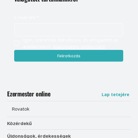
E-mail cím
*
Igen, szeretnék feliratkozni, és elfogadom az 
adatkezelést. 
Adatvédelmi tájékoztató
Feliratkozás
Ezermester online
Lap tetejére
Rovatok
Közérdekű
Újdonságok, érdekességek