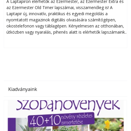
A Laptapiron elérhetők az Ezermester, az Ezermester Extra és
az Ezermester Old Timer lapszámai, visszamenőleg is! A
Laptapir új, innovatív, praktikus és egyedi megoldás a
L
nyomtatott magazinok digitális olvasására számítógépen,
okostelefonon vagy táblagépen. Kényelmesen az otthonában,
útközben vagy nyaralás, pihenés alatt is elérhetők lapszámaink.
ú
Bárhol, bármikor, akár külföldön élve vagy dolgozva is
B
olvashatók az Ezermester lapszámai. A Laptapir kényelmes
megoldás, mert: – t
Kiadványaink