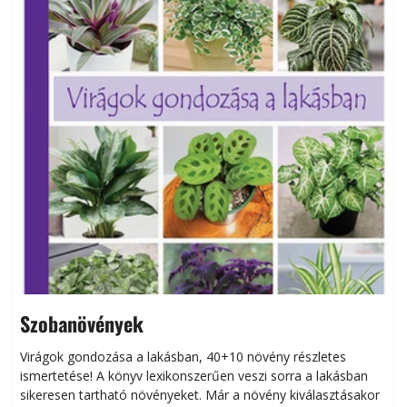
Szobanövények
Virágok gondozása a lakásban, 40+10 növény részletes
ismertetése! A könyv lexikonszerűen veszi sorra a lakásban
s
sikeresen tart­ha­tó növényeket. Már a növény kiválasztásakor
h