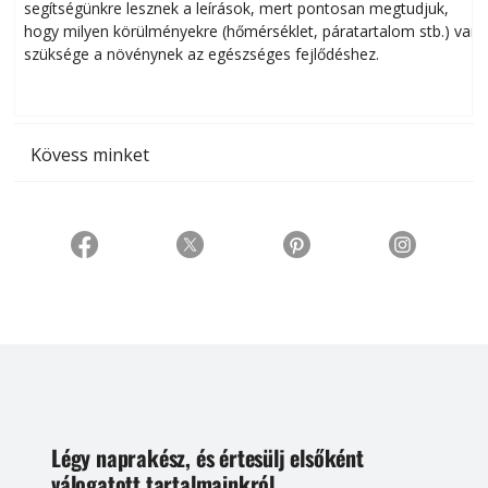
segítségünkre lesznek a leírások, mert pontosan megtudjuk,
k
hogy milyen körülményekre (hőmérséklet, páratartalom stb.) van
szüksége a növénynek az egészséges fejlődéshez.
t
Kövess minket
Légy naprakész, és értesülj elsőként
válogatott tartalmainkról