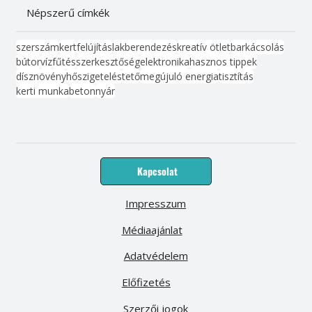
Népszerű címkék
szerszám
kert
felújítás
lakberendezés
kreatív ötlet
barkácsolás
bútor
víz
fűtés
szerkesztőség
elektronika
hasznos tippek
dísznövény
hőszigetelés
tető
megújuló energia
tisztítás
kerti munka
beton
nyár
Kapcsolat
Impresszum
Médiaajánlat
Adatvédelem
Előfizetés
Szerzői jogok