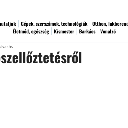
utatjuk
Gépek, szerszámok, technológiák
Otthon, lakberen
Életmód, egészség
Kismester
Barkács
Vonalzó
olvasás
szellőztetésről