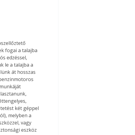
pszellőztető 
 fogai a talajba 
ós edzéssel, 
 le a talajba a 
elünk át hosszas 
 benzinmotoros 
 munkáját 
lasztanunk, 
éttengelyes, 
ztetést két géppel 
ól), melyben a 
szközzel, vagy 
iztonsági eszköz 