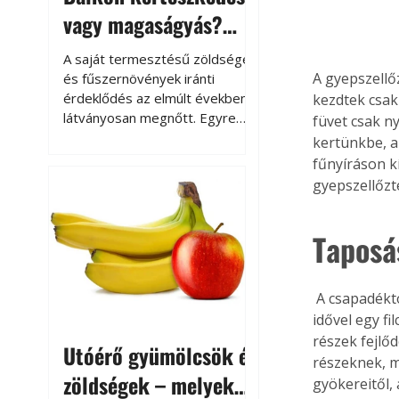
vagy magaságyás?
Helytakarékos
A saját termesztésű zöldségek
kertészkedés
A gyepszellő
és fűszernövények iránti
érdeklődés az elmúlt években
kezdtek csak
látványosan megnőtt. Egyre
füvet csak ny
többen szeretnék tudni, honnan
kertünkbe, a
származik az élelmiszer az
fűnyíráson k
asztalukra, miközben a
gyepszellőzt
kertészkedés sokak számára
kikapcsolódást és feltöltődést
is jelent.
Taposás
 A csapadéktól, a téli hóterheléstől, valamint a lenyírt és a területen maradt fűkaszáléktól 
idővel egy fi
részek fejlő
Utóérő gyümölcsök és
részeknek, mi
zöldségek – melyek
gyökereitől,