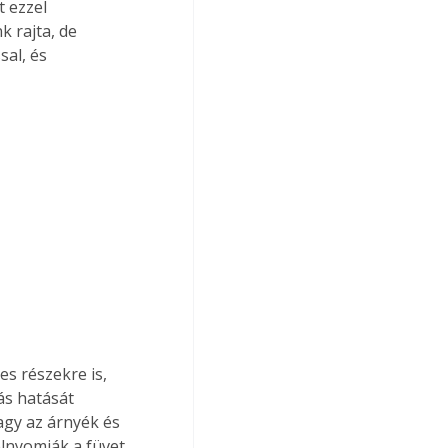
 ezzel 
k rajta, de 
al, és 
ás hatását 
vagy az árnyék és 
lnyomják a füvet, 