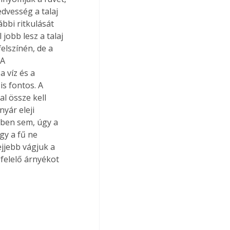
dvesség a talaj 
bbi ritkulását 
jobb lesz a talaj 
felszínén, de a 
A 
a víz és a 
s fontos. A 
l össze kell 
yár eleji 
tben sem, úgy a 
gy a fű ne 
jjebb vágjuk a 
felelő árnyékot 