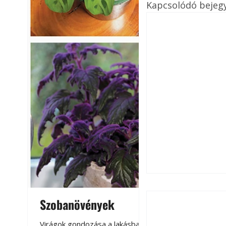
Kapcsolódó bejeg
Szobanövények
Virágoskert: k
teraszon, laká
Virágok gondozása a lakásban,