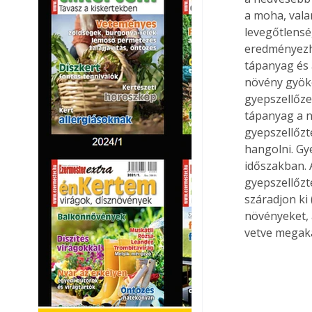
a moha, vala
levegőtlensé
eredményezhe
tápanyag és a
növény gyöke
gyepszellőzet
tápanyag a n
gyepszellőzte
hangolni. Gye
időszakban. 
gyepszellőzte
száradjon ki
növényeket, 
vetve megak