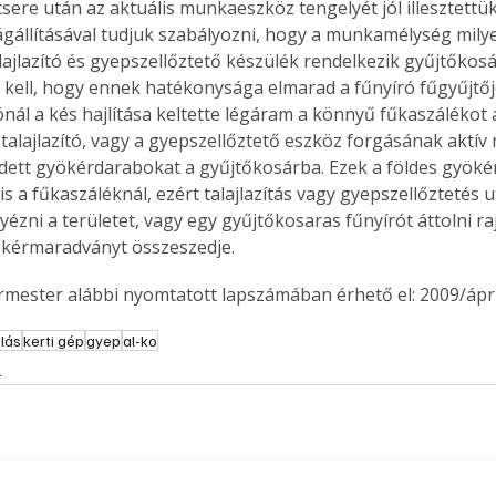
 csere után az aktuális munkaeszköz tengelyét jól illesztettük
állításával tudjuk szabályozni, hogy a munkamélység milye
ajlazító és gyepszellőztető készülék rendelkezik gyűjtőkosár
kell, hogy ennek hatékonysága elmarad a fűnyíró fűgyűjtőjé
ónál a kés hajlítása keltette légáram a könnyű fűkaszálékot
a talajlazító, vagy a gyepszellőztető eszköz forgásának aktív
edett gyökérdarabokat a gyűjtőkosárba. Ezek a földes gyöké
s a fűkaszáléknál, ezért talajlazítás vagy gyepszellőztetés 
ézni a területet, vagy egy gyűjtőkosaras fűnyírót áttolni raj
kérmaradványt összeszedje.
ermester alábbi nyomtatott lapszámában érhető el: 2009/ápril
lás
kerti gép
gyep
al-ko
s