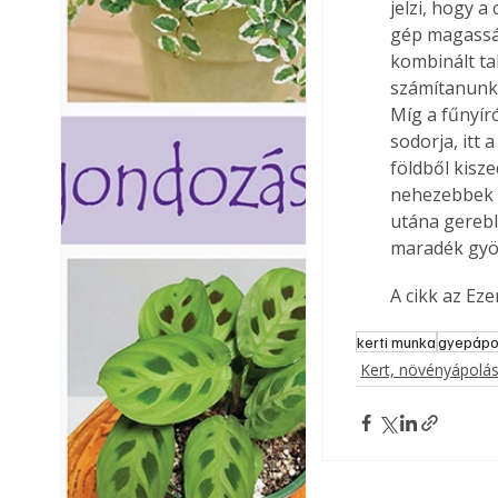
jelzi, hogy a
gép magasság
kombinált tal
számítanunk 
Míg a fűnyír
sodorja, itt 
földből kisz
nehezebbek i
utána gerebly
maradék gyö
A cikk az Ez
kerti munka
gyepápo
Kert, növényápolá