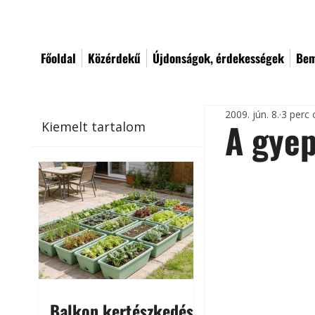
Főoldal
Közérdekű
Újdonságok, érdekességek
Bem
2009. jún. 8.
3 perc 
A gyep
Kiemelt tartalom
Balkon kertészkedés