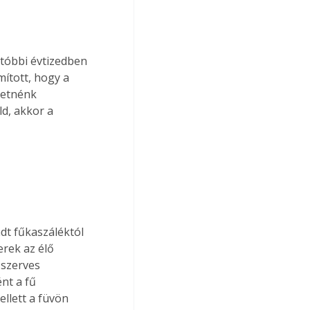
tóbbi évtizedben 
ított, hogy a 
retnénk 
d, akkor a 
erek az élő 
 szerves 
nt a fű 
llett a füvön 