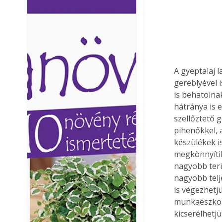
Ezermester lapszámai. A
Ezermester lapszámai
Laptapir kényelmes megoldás,
Laptapir kényelmes 
mert: – t
mert: – t
A gyeptalaj l
gereblyével 
is behatolnak
hátránya is 
szellőztető 
pihenőkkel, 
készülékek i
megkönnyíti
nagyobb terü
nagyobb telje
is végezhetj
munkaeszköz 
kicserélhetj