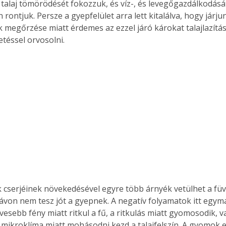
a talaj tömörödését fokozzuk, és víz-, és levegőgazdálkodását
rontjuk. Persze a gyepfelület arra lett kitalálva, hogy járjun
megőrzése miatt érdemes az ezzel járó károkat talajlazításs
etéssel orvosolni.
ávon nem tesz jót a gyepnek. A negatív folyamatok itt egym
evesebb fény miatt ritkul a fű, a ritkulás miatt gyomosodik, 
mikroklíma miatt mohásodni kezd a talajfelszín. A gyomok e