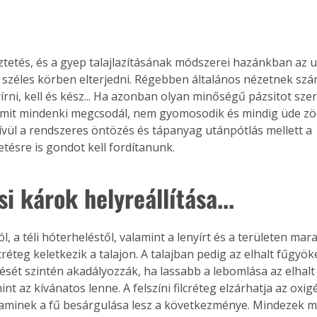
ztetés, és a gyep talajlazításának módszerei hazánkban az u
 széles körben elterjedni. Régebben általános nézetnek szám
írni, kell és kész... Ha azonban olyan minőségű pázsitot sze
mit mindenki megcsodál, nem gyomosodik és mindig üde zöl
ívül a rendszeres öntözés és tápanyag utánpótlás mellett a 
etésre is gondot kell fordítanunk.
i károk helyreállítása...
lcréteg keletkezik a talajon. A talajban pedig az elhalt fűgyök
dését szintén akadályozzák, ha lassabb a lebomlása az elhalt
nt az kívánatos lenne. A felszíni filcréteg elzárhatja az oxigé
 aminek a fű besárgulása lesz a következménye. Mindezek me