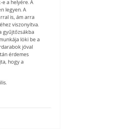
-e a helyére. A 
n legyen. A 
ral is, ám arra 
hez viszonyítva. 
 a gyűjtőzsákba 
 munkája löki be a 
rdarabok jóval 
után érdemes 
ta, hogy a 
is.