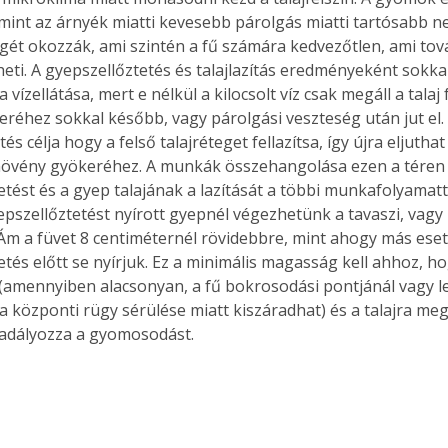
mint az árnyék miatti kevesebb párolgás miatti tartósabb ne
gét okozzák, ami szintén a fű számára kedvezőtlen, ami tová
ti. A gyepszellőztetés és talajlazítás eredményeként sokkal 
 vízellátása, mert e nélkül a kilocsolt víz csak megáll a talaj 
réhez sokkal később, vagy párolgási veszteség után jut el. 
és célja hogy a felső talajréteget fellazítsa, így újra eljuthat 
övény gyökeréhez. A munkák összehangolása ezen a téren i
tést és a gyep talajának a lazítását a többi munkafolyamatta
pszellőztetést nyírott gyepnél végezhetünk a tavaszi, vagy n
Ám a füvet 8 centiméternél rövidebbre, mint ahogy más ese
tés előtt se nyírjuk. Ez a minimális magasság kell ahhoz, ho
 (amennyiben alacsonyan, a fű bokrosodási pontjánál vagy le
a központi rügy sérülése miatt kiszáradhat) és a talajra meg
adályozza a gyomosodást.