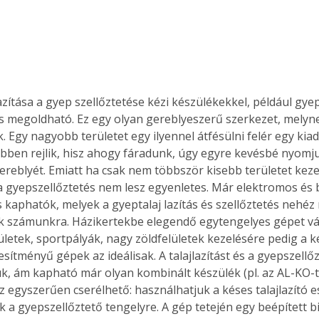
. A
megoldás,
azítása a gyep szellőztetése kézi készülékekkel, például gye
is megoldható. Ez egy olyan gereblyeszerű szerkezet, melynek
. Egy nagyobb területet egy ilyennel átfésülni felér egy kiad
ebben rejlik, hisz ahogy fáradunk, úgy egyre kevésbé nyomjuk
gereblyét. Emiatt ha csak nem többször kisebb területet kez
a gyepszellőztetés nem lesz egyenletes. Már elektromos és
s kaphatók, melyek a gyeptalaj lazítás és szellőztetés nehéz
k számunkra. Házikertekbe elegendő egytengelyes gépet vá
letek, sportpályák, nagy zöldfelületek kezelésére pedig a k
sítményű gépek az ideálisak. A talajlazítást és a gyepszellő
ük, ám kapható már olyan kombinált készülék (pl. az AL-KO-t
egyszerűen cserélhető: használhatjuk a késes talajlazító e
ük a gyepszellőztető tengelyre. A gép tetején egy beépített b