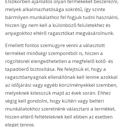
Elsőkörben ajánlatos olyan termékeket beszerezni, 
melyek alkalmazhatósága sokrétű, így szinte 
bármilyen munkálathoz fel fogjuk tudni használni, 
hiszen így nem kell a különböző felületekhez és 
anyagokhoz eltérő ragasztókat megvásárolnunk.
Emellett fontos szemügyre venni a választott 
terméket minőségi szempontból is, hiszen a 
rögzítésnél elengedhetetlen a megfelelő kötő- és 
tapadóerő biztosítása. Ne felejtsük el, hogy a 
ragasztóanyagnak ellenállónak kell lennie azokkal 
az időjárási vagy egyéb körülményekkel szemben, 
melyeknek kitesszük majd az évek során. Ehhez 
végig kell gondolni, hogy kültéri vagy beltéri 
munkálatokhoz szeretnénk választani a terméket, 
hiszen eltérő feltételeknek kell ebben az esetben 
eleget tennie.