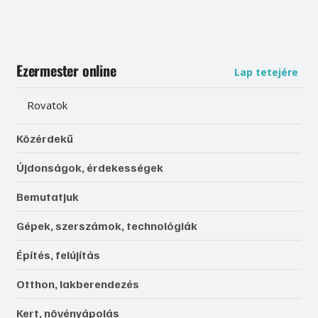
Ezermester online
Lap tetejére
Rovatok
Közérdekű
Újdonságok, érdekességek
Bemutatjuk
Gépek, szerszámok, technológiák
Építés, felújítás
Otthon, lakberendezés
Kert, növényápolás