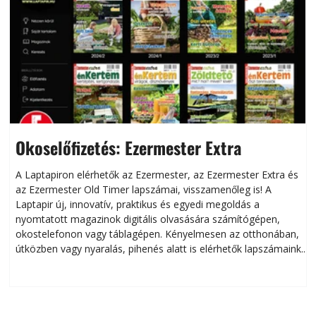
Okoselőfizetés: Ezermester Extra
A Laptapiron elérhetők az Ezermester, az Ezermester Extra és
az Ezermester Old Timer lapszámai, visszamenőleg is! A
Laptapir új, innovatív, praktikus és egyedi megoldás a
L
nyomtatott magazinok digitális olvasására számítógépen,
okostelefonon vagy táblagépen. Kényelmesen az otthonában,
útközben vagy nyaralás, pihenés alatt is elérhetők lapszámaink.
ú
Bárhol, bármikor, akár külföldön élve vagy dolgozva is
B
olvashatók az Ezermester lapszámai. A Laptapir kényelmes
megoldás, mert: – t