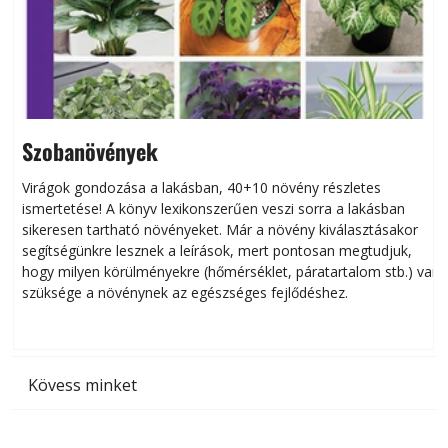
Szobanövények
Virágok gondozása a lakásban, 40+10 növény részletes
ismertetése! A könyv lexikonszerűen veszi sorra a lakásban
s
sikeresen tart­ha­tó növényeket. Már a növény kiválasztásakor
h
segítségünkre lesznek a leírások, mert pontosan megtudjuk,
k
hogy milyen körülményekre (hőmérséklet, páratartalom stb.) van
szüksége a növénynek az egészséges fejlődéshez.
t
Kövess minket