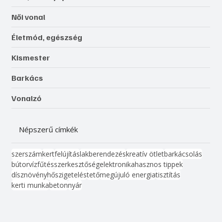
Női vonal
Életmód, egészség
Kismester
Barkács
Vonalzó
Népszerű címkék
szerszám
kert
felújítás
lakberendezés
kreatív ötlet
barkácsolás
bútor
víz
fűtés
szerkesztőség
elektronika
hasznos tippek
dísznövény
hőszigetelés
tető
megújuló energia
tisztítás
kerti munka
beton
nyár