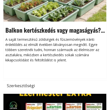
Balkon kertészkedés vagy magaságyás?
Helytakarékos kertészkedés
A saját termesztésű zöldségek és fűszernövények iránti
érdeklődés az elmúlt években látványosan megnőtt. Egyre
többen szeretnék tudni, honnan származik az élelmiszer az
l
asztalukra, miközben a kertészkedés sokak számára
kikapcsolódást és feltöltődést is jelent.
é
d
Szerkesztőségi