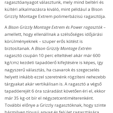
ragasztóanyagot választunk, mely mind beltéri és 
kültéri alkalmazásra kiváló, mint például a Bison 
Grizzly Montage Extrem polimerbázisú ragasztója.
A 
Bison Grizzly Montage Extrem és Power ragasztók
 – 
amellett, hogy ellenállnak a szélsőséges időjárási 
körülményeknek – szuper erős kötést is 
biztosítanak. A 
Bison Grizzly Montage Extrém 
ragasztó csupán 10 perc elteltével akár már 600 
kg/cm
 kezdeti tapadó­erő kifejtésére is képes, így 
2
nagyszerű választás, ha csavarok és szegecselés 
helyett inkább ezzel szeretnénk rögzíteni nehezebb 
tárgyakat akár vertikálisan is. A ragasztó a végső 
tapadóerejét 6 óra száradást követően éri el, ekkor 
már 35 kg-ot bír el négyzetcentiméterenként. 
További előnye a Grizzly ragasztóknak, hogy szinte 
bármilyen típusú anyag és felület ragasztására 