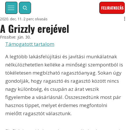
FELIRATKOZÁS
2020. dec. 11.
2 perc olvasás
A Grizzly erejével
Frissítve:
jún. 30.
Támogatott tartalom
A legtöbb lakásfelújítási és javítási munkálatnak 
nélkülözhetetlen kelléke a minőségi szempontból is 
tökéletesen megbízható ragasztóanyag. Sokan úgy 
gondolják, hogy ragasztó és ragasztó között nincs 
nagy különbség, és csupán az árat veszik 
figyelembe a vásárlásnál. Összeszedtünk most pár 
hasznos tippet, melyet érdemes megfontolni 
mielőtt ragasztót választunk.