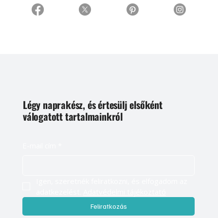
Légy naprakész, és értesülj elsőként
válogatott tartalmainkról
E-mail cím
*
Igen, szeretnék feliratkozni, és elfogadom az 
adatkezelést. 
Adatvédelmi tájékoztató
Feliratkozás