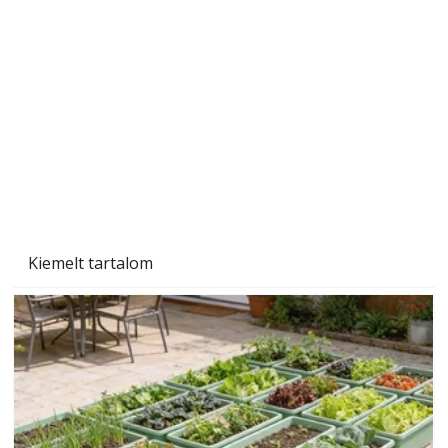
Tiszta homlokzat éveken át
Kiemelt tartalom