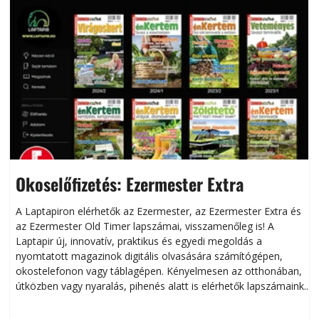
Okoselőfizetés: Ezermester Extra
A Laptapiron elérhetők az Ezermester, az Ezermester Extra és
az Ezermester Old Timer lapszámai, visszamenőleg is! A
Laptapir új, innovatív, praktikus és egyedi megoldás a
L
nyomtatott magazinok digitális olvasására számítógépen,
okostelefonon vagy táblagépen. Kényelmesen az otthonában,
útközben vagy nyaralás, pihenés alatt is elérhetők lapszámaink.
ú
Bárhol, bármikor, akár külföldön élve vagy dolgozva is
B
olvashatók az Ezermester lapszámai. A Laptapir kényelmes