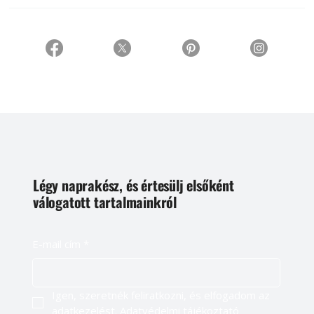
Légy naprakész, és értesülj elsőként
válogatott tartalmainkról
E-mail cím
*
Igen, szeretnék feliratkozni, és elfogadom az 
adatkezelést. 
Adatvédelmi tájékoztató