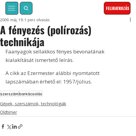
FELIRATKOZÁS
2009. máj. 19.
1 perc olvasás
A fényezés (polírozás)
technikája
Faanyagok sellakkos fényes bevonatának 
kialakítását ismertető leírás. 
A cikk az Ezermester alábbi nyomtatott 
lapszámában érhető el: 1957/július.
szerszám
barkácsolás
Gépek, szerszámok, technológiák
Oldtimer