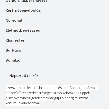
Otthon, lakberendezés
Kert, növényápolás
Női vonal
Életmód, egészség
Kismester
Barkács
Vonalzó
Népszerű címkék
szerszám
kert
felújítás
lakberendezés
kreatív ötlet
barkácsolás
bútor
víz
fűtés
szerkesztőség
elektronika
hasznos tippek
dísznövény
hőszigetelés
tető
megújuló energia
tisztítás
kerti munka
beton
nyár