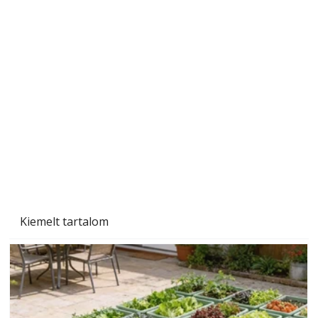
A varrógép és a varrás
Kiemelt tartalom