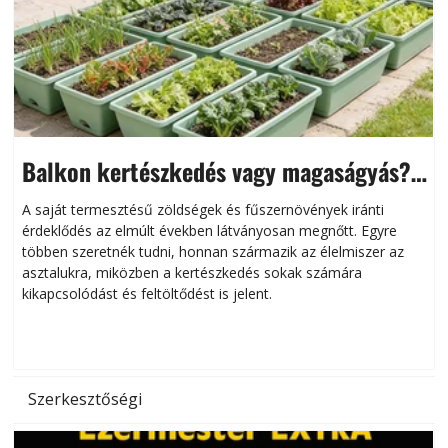
Balkon kertészkedés vagy magaságyás?
Helytakarékos kertészkedés
A saját termesztésű zöldségek és fűszernövények iránti
érdeklődés az elmúlt években látványosan megnőtt. Egyre
többen szeretnék tudni, honnan származik az élelmiszer az
l
asztalukra, miközben a kertészkedés sokak számára
kikapcsolódást és feltöltődést is jelent.
é
d
Szerkesztőségi