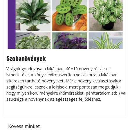
Szobanövények
Virágok gondozása a lakásban, 40+10 növény részletes
ismertetése! A könyv lexikonszerűen veszi sorra a lakásban
s
sikeresen tart­ha­tó növényeket. Már a növény kiválasztásakor
h
segítségünkre lesznek a leírások, mert pontosan megtudjuk,
k
hogy milyen körülményekre (hőmérséklet, páratartalom stb.) van
szüksége a növénynek az egészséges fejlődéshez.
t
Kövess minket