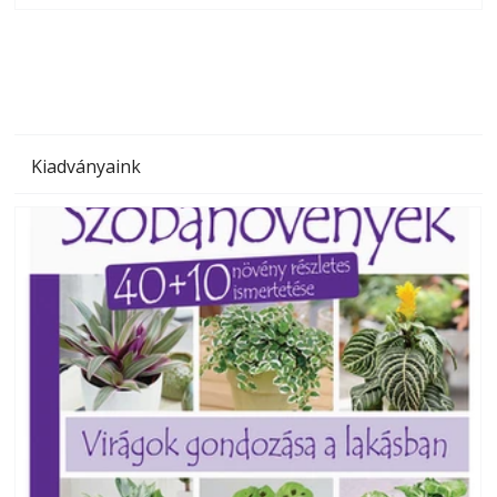
megoldás, mert: – t
Kiadványaink